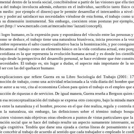
mental dentro de la teoría social, concibiéndose a partir de las visiones que ella tien
 del trabajo involucra además, esfuerzo en el individuo, sacrificio tanto físico
 medio: por ejemplo el dinero) que le permite desarrollar el intercambio a nivel 
os y poder así satisfacer sus necesidades viéndose de esta forma, el trabajo como u
 su dimensión instrumental. Sin embargo, coexisten otras posturas por ejemplo,
rnet (http:// www.mercado.com.ar/mercado/mo/ lazzati/concep6).
el logro humano, es la expresión pura y espontánea del vínculo entre las personas y 
omo se deduce, el trabajo tiene una naturaleza biunívoca, inicia procesos a la vez 
ombre representa el salto cuanti-cualitativo hacia la hominización, y por consiguien
icamos al trabajo como un elemento básico en la vida cotidiana actual, esto porq
 cotidiana es la que representa la evolución humana actual y es donde los científi
ajo desde la perspectiva del desarrollo personal, se hace evidente que éste constit
r necesidades. El trabajo es, sin lugar a dudas, el aspecto más importante de la 
el ser con las del quehacer humano
.
 explicaciones que refiere Guerra en su Libro Sociología del Trabajo (2001: 1
 noción de trabajo, como una actividad relacionada a la vida diaria del hombre que
e autor a su vez, cita al economista Colson para quien el trabajo es el empleo que
ducción de riquezas o de servicios. De igual manera, Guerra reseña a Bergson quien
 en esa reconceptualización del trabajo se expresa otro concepto, bajo la mirada marxis
 entre la naturaleza y el hombre, proceso en el que éste realiza, regula y controla 
n la naturaleza, sin embargo, las definiciones sobre el término trabajo bosqu
xisten visiones más objetivas otras obedecen a puntos de vistas particulares que l
ración social que se hace del trabajo resulte un aspecto sumamente interesante, s
logía cognitiva. Tendría que darse una ojeada a ciertas líneas de pensamiento u e
e concebir al trabajo de acuerdo al sentido que cada trabajador o empleado le confi