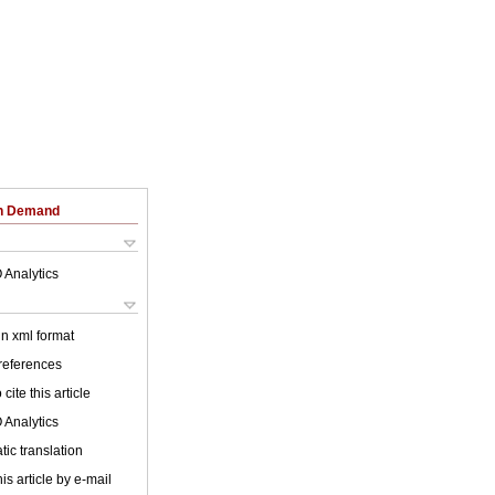
on Demand
 Analytics
 in xml format
 references
cite this article
 Analytics
ic translation
is article by e-mail