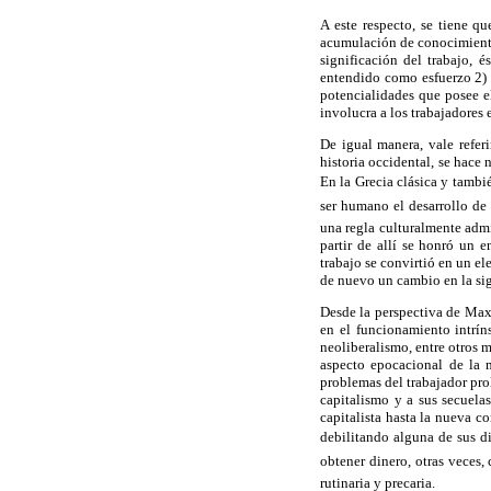
A este respecto, se tiene q
acumulación de conocimiento 
significación del trabajo, 
entendido como esfuerzo 2) 
potencialidades que posee e
involucra a los trabajadores 
De igual manera, vale referi
historia occidental, se hace 
En la Grecia clásica y tamb
ser humano el desarrollo de
una regla culturalmente adm
partir de allí se honró un 
trabajo se convirtió en un e
de nuevo un cambio en la sig
Desde la perspectiva de Max 
en el funcionamiento intríns
neoliberalismo, entre otros 
aspecto epocacional de la 
problemas del trabajador prol
capitalismo y a sus secuela
capitalista hasta la nueva c
debilitando alguna de sus d
obtener dinero, otras vece
rutinaria y precaria.