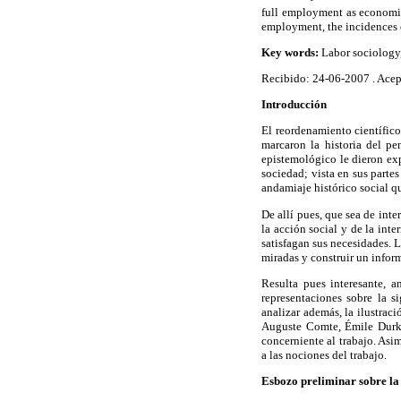
full employment as economic 
employment, the incidences of
Key words:
Labor sociology, 
Recibido: 24-06-2007 . Ace
Introducción
El reordenamiento científico
marcaron la historia del p
epistemológico le dieron exp
sociedad; vista en sus parte
andamiaje histórico social qu
De allí pues, que sea de inte
la acción social y de la int
satisfagan sus necesidades. L
miradas y construir un inform
Resulta pues interesante, a
representaciones sobre la 
analizar además, la ilustrac
Auguste Comte, Émile Durkh
concerniente al trabajo. Asi
a las nociones del trabajo.
Esbozo preliminar sobre la