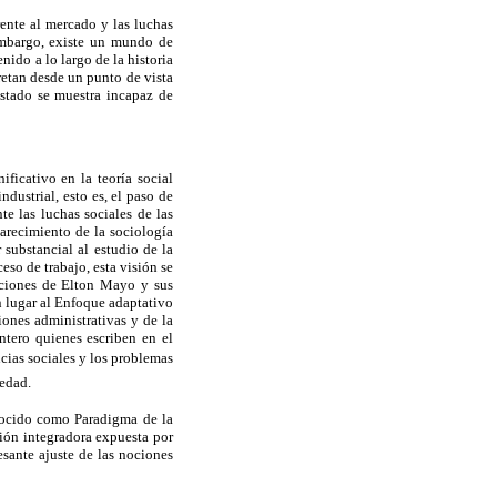
frente al mercado y las luchas
 embargo, existe un mundo de
nido a lo largo de la historia
pretan desde un punto de vista
estado se muestra incapaz de
ficativo en la teoría social
dustrial, esto es, el paso de
te las luchas sociales de las
parecimiento de la sociología
substancial al estudio de la
eso de trabajo, esta visión se
aciones de Elton Mayo y sus
on lugar al Enfoque adaptativo
iones administrativas y de la
ntero quienes escriben en el
cias sociales y los problemas
edad.
onocido como Paradigma de la
ción integradora expuesta por
esante ajuste de las nociones