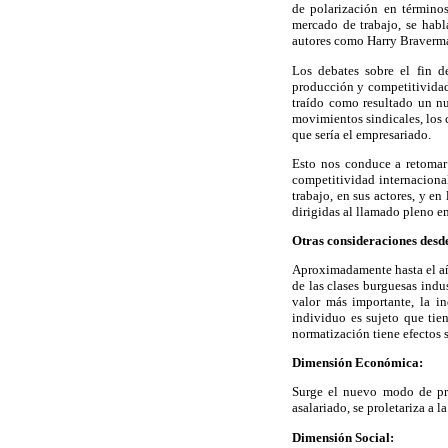
de polarización en términos
mercado de trabajo, se habl
autores como Harry Braverma
Los debates sobre el fin de
producción y competitividad,
traído como resultado un nu
movimientos sindicales, los 
que sería el empresariado.
Esto nos conduce a retomar
competitividad internaciona
trabajo, en sus actores, y e
dirigidas al llamado pleno e
Otras consideraciones desde 
Aproximadamente hasta el añ
de las clases burguesas indus
valor más importante, la i
individuo es sujeto que tie
normatización tiene efectos 
Dimensión Económica:
Surge el nuevo modo de pro
asalariado, se proletariza a 
Dimensión Social: