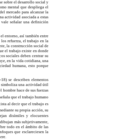
e sobre el desarrollo social y
 como mental que despliega el
del mercado para alcanzar la
na actividad asociada a estas
 vale señalar una definición
el entorno, así también entre
los refuerza, el trabajo en la
te, la construcción social de
ue el trabajo existe en donde
cos sociales deben centrar su
uye, en la vida cotidiana, una
sociedad humana, esto porque
7-18) se describen elementos
 simboliza una actividad útil
 el hombre hace de sus fuerzas
 señala que el trabajo humano
ta al decir que el trabajo es
mediante su propia acción, su
ejan disímiles y elocuentes
a dibujan más subjetivamente,
obre todo en el ámbito de las
nfoques que esclareciesen la
ere.