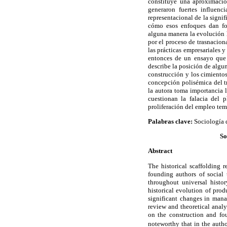
constituye una aproximación
generaron fuertes influen
representacional de la signif
cómo esos enfoques dan fo
alguna manera la evolución 
por el proceso de trasnacion
las prácticas empresariales y
entonces de un ensayo que 
describe la posición de algu
construcción y los cimientos
concepción polisémica del tr
la autora toma importancia l
cuestionan la falacia del 
proliferación del empleo temp
Palabras clave:
Sociología de
So
Abstract
The historical scaffolding 
founding authors of social
throughout universal hist
historical evolution of pro
significant changes in mana
review and theoretical analy
on the construction and fo
noteworthy that in the autho