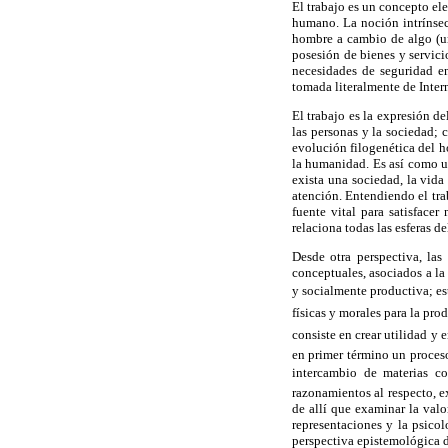
El trabajo es un concepto ele
humano. La noción intrínseca
hombre a cambio de algo (un
posesión de bienes y servici
necesidades de seguridad en
tomada literalmente de Inte
El trabajo es la expresión d
las personas y la sociedad; c
evolución filogenética del h
la humanidad. Es así como ub
exista una sociedad, la vida
atención. Entendiendo el trab
fuente vital para satisface
relaciona todas las esferas d
Desde otra perspectiva, las
conceptuales, asociados a la
y socialmente productiva; est
físicas y morales para la pro
consiste en crear utilidad y
en primer término un proceso
intercambio de materias co
razonamientos al respecto, e
de allí que examinar la valo
representaciones y la psico
perspectiva epistemológica d