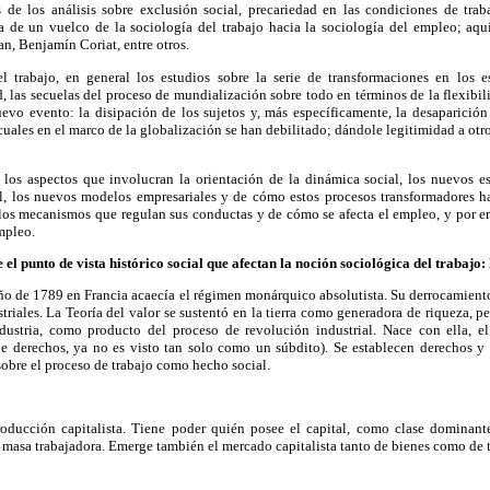
 de los análisis sobre exclusión social, precariedad en las condiciones de trab
a de un vuelco de la sociología del trabajo hacia la sociología del empleo; aquí
n, Benjamín Coriat, entre otros.
l trabajo, en general los estudios sobre la serie de transformaciones en los e
 las secuelas del proceso de mundialización sobre todo en términos de la flexibi
evo evento: la disipación de los sujetos y, más específicamente, la desaparición 
cuales en el marco de la globalización se han debilitado; dándole legitimidad a otro
 los aspectos que involucran la orientación de la dinámica social, los nuevos 
l, los nuevos modelos empresariales y de cómo estos procesos transformadores 
n los mecanismos que regulan sus conductas y de cómo se afecta el empleo, y por e
mpleo.
el punto de vista histórico social que afectan la noción sociológica del trabajo
o de 1789 en Francia acaecía el régimen monárquico absolutista. Su derrocamiento
triales. La Teoría del valor se sustentó en la tierra como generadora de riqueza, pe
ndustria, como producto del proceso de revolución industrial. Nace con ella, e
ne derechos, ya no es visto tan solo como un súbdito). Se establecen derechos y l
sobre el proceso de trabajo como hecho social.
ducción capitalista. Tiene poder quién posee el capital, como clase dominante.
la masa trabajadora. Emerge también el mercado capitalista tanto de bienes como de 