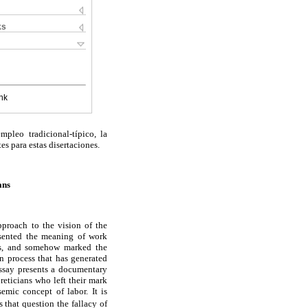
ks
nk
pleo tradicional-típico, la
es para estas disertaciones.
ans
pproach to the vision of the
esented the meaning of work
ls, and somehow marked the
n process that has generated
essay presents a documentary
reticians who left their mark
mic concept of labor. It is
 that question the fallacy of