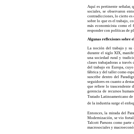
Aquí es pertinente señalar, q
sociales, se observaron ent
contradicciones, lo cierto es
sobre lo que es el trabajo, c
más economicista como el fi
responder con políticas de pl
Algunas reflexiones sobre e
La noción del trabajo y su 
durante el siglo XIX, manife
una sociedad rural y tradici
clases trabajadoras a través
del trabajo en Europa, cuyo
fábrica y del taller como esp
suscribe dentro del Paradi
seguidores en cuanto a destac
que refiere lo trascendente 
gerencia de recursos humano
Tratado Latinoamericano de S
de la industria surge el enfo
Entonces, la mirada del Par
Modernización, se vio fortal
Talcott Parsons como parte d
macrosociales y macroeconóm