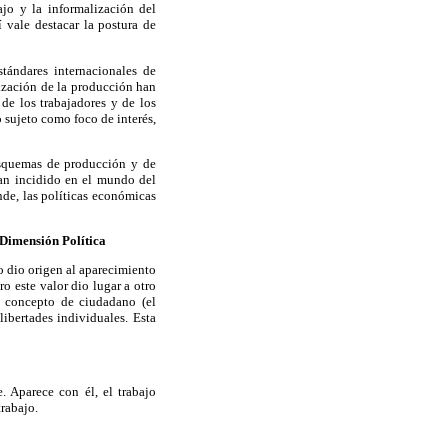
ajo y la informalización del
 vale destacar la postura de
stándares internacionales de
lización de la producción han
de los trabajadores y de los
 sujeto como foco de interés,
esquemas de producción y de
han incidido en el mundo del
nde, las políticas económicas
: Dimensión Política
 dio origen al aparecimiento
ro este valor dio lugar a otro
l concepto de ciudadano (el
ibertades individuales. Esta
 Aparece con él, el trabajo
trabajo.