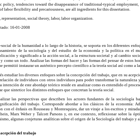
policy, tendencies toward the disappearance of traditional-typical employment, t
 labor flexibility and precariousness, are all ingredients for this dissertation.
representation, social theory, labor, labor organization.
ptado: 16-01-2008
-social de la humanidad a lo largo de la historia, se soporta en los diferentes enf
ensamiento de la sociología y del estudio de la economía y la política en el m
licación y significado a la acción social, a la estructura societal y al cambio soc
s y como un todo. Analizar las formas del hacer y las formas del pensar de estos ho
e permitió instaurar un auténtico precepto científico a la teoría social así como a la
rés estudiar los diversos enfoques sobre la concepción del trabajo, que en su acepc
errelación de individuos con otros individuos para poder transformar la naturaleza y
a intención de este abordaje teórico reside en analizar como es entendido el proceso
e que sintetice los distintos enfoques que concretan la teoría social.
nalizar las perspectivas que describen los actores fundantes de la sociología 
significación del trabajo. Corresponde abordar a los clásicos de la economía: 
ión con el énfasis en Rousseau y Montesquieu, dar un viraje a los escritos y mirad
ein, Marx Weber y Talcott Parsons y, en ese contexto, reflexionar sobre la óp
mismo, algunas conjeturas analíticas sobre el origen de la Sociología del trabajo y 
 acepción del trabajo