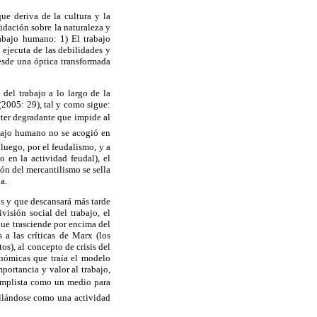
ue deriva de la cultura y la
idación sobre la naturaleza y
rabajo humano: 1) El trabajo
ejecuta de las debilidades y
esde una óptica transformada
 del trabajo a lo largo de la
 (2005: 29), tal y como sigue:
cter degradante que impide al
abajo humano no se acogió en
uego, por el feudalismo, y a
 en la actividad feudal), el
ón del mercantilismo se sella
a.
os y que descansará más tarde
visión social del trabajo, el
que trasciende por encima del
a las críticas de Marx (los
os), al concepto de crisis del
onómicas que traía el modelo
portancia y valor al trabajo,
implista como un medio para
allándose como una actividad