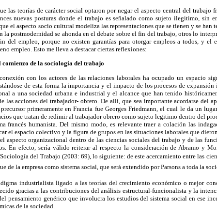
ue las teorías de carácter social optaron por negar el aspecto central del trabajo 
onces nuevas posturas donde el trabajo es señalado como sujeto ilegitimo, sin
 que el aspecto socio cultural modeliza las representaciones que se tienen y se han te
on la postmodernidad se ahonda en el debate sobre el fin del trabajo, otros lo inter
n del empleo, porque no existen garantías para otorgar empleos a todos, y el 
eno empleo. Esto me lleva a destacar ciertas reflexiones:
l comienzo de la sociología del trabajo
conexión con los actores de las relaciones laborales ha ocupado un espacio signi
stándose de esta forma la importancia y el impacto de los procesos de expansión in
onal a una sociedad urbana e industrial y el alcance que han tenido históricamen
 de las acciones del trabajador- obrero. De allí, que sea importante acordarse del a
 precursor primeramente en Francia fue Georges Friedmann, el cual le da un lugar 
acios que tratan de redimir al trabajador obrero como sujeto legitimo dentro del proc
gma francés humanista. Del mismo modo, es relevante traer a colación las indag
ar el espacio colectivo y la figura de grupos en las situaciones laborales que dier
del aspecto organizacional dentro de las ciencias sociales del trabajo y de las func
s. En efecto, sería válido reiterar al respecto la consideración de Abramo y Mo
ociología del Trabajo (2003: 69), lo siguiente: de este acercamiento entre las cien
que de la empresa como sistema social, que será extendido por Parsons a toda la soci
adigma industrialista ligado a las teorías del crecimiento económico o mejor c
ecido gracias a las contribuciones del análisis estructural-funcionalista y la inten
el pensamiento genérico que involucra los estudios del sistema social en ese inc
icas de la sociedad.