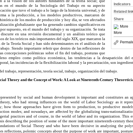
 a la visión de los autores fundantes de la teoría social; que
Indicators
cias en el mundo de la Sociología del Trabajo en su aspecto
icación que tuvo el trabajo a lo largo de la historia universal, y de
Related lin
rma a la producción, a los modelos productivos, marcaron de
Share
histórica de los modos de producción y hoy día, se ven afectados
alización globalizante que ha generado cambios significativos en
More
 por supuesto, en el mundo del trabajo y su organización. Se trata
More
discurre en una revisión documental y un análisis teórico que
nos de los teóricos más importantes del siglo XIX, que marcaron la
Permali
 de la Teoría Social y han sido determinantes en el análisis de la
abajo. Siendo importante referir que dentro de las reflexiones de
as concepciones polémicas sobre el fin del trabajo, posturas que
pleno empleo como política económica, las tendencias a la desaparición del em
oral, las incidencias de la flexibilización laboral y la precarización, son ingredient
l trabajo, representación, teoría social, trabajo, organización del trabajo.
cial Theory and the Concept of Work: A Look at Nineteenth-Century Theoretici
represented by social and human development is important and constitutes an a
 theory, who had strong influences on the world of Labor Sociology as it repr
ory; how those approaches have given form to production, to productive mode
duction modes; and nowadays, are affected by the globalizing trans-nationalizatio
gerial practices and of course, in the world of labor and its organization. This 
sis describing the position of some of the more important nineteenth-century theo
undations of Social Theory and who have been decisive in analyzing the polyse
rs reflections, polemic concepts about the purpose of work are important, postures