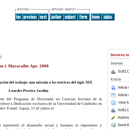
Services 
7
Journal
no.1 Maracaibo Apr. 2008
SciELO
Article
pción del trabajo: una mirada a los teóricos del siglo XIX
Article
Lourdes Pereira Jardim
Article
orte del Programa de Doctorado en Ciencias Sociales de la
How to 
ofesor a Dedicación exclusiva de la Universidad de Carabobo en
ales. E-mail: lopeja_11 @ yahoo.es
SciELO
Automat
Send th
e representó el desarrollo social y humano es importante y