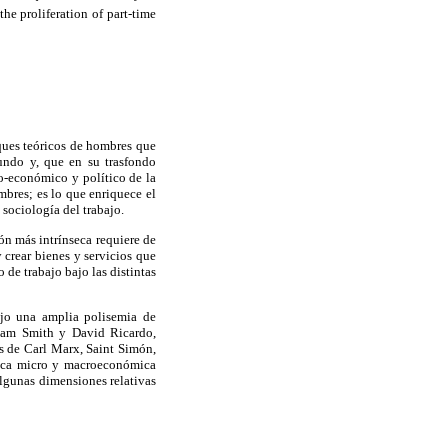
he proliferation of part-time
oques teóricos de hombres que
undo y, que en su trasfondo
io-económico y político de la
mbres; es lo que enriquece el
 sociología del trabajo.
ión más intrínseca requiere de
 crear bienes y servicios que
 de trabajo bajo las distintas
bajo una amplia polisemia de
Adam Smith y David Ricardo,
as de Carl Marx, Saint Simón,
tica micro y macroeconómica
algunas dimensiones relativas