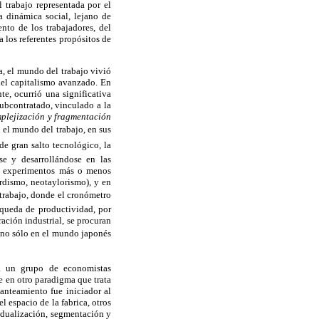
 trabajo representada por el
a dinámica social, lejano de
nto de los trabajadores, del
a los referentes propósitos de
a, el mundo del trabajo vivió
s del capitalismo avanzado. En
te, ocurrió una significativa
 subcontratado, vinculado a la
mplejización y fragmentación
n el mundo del trabajo, en sus
 de gran salto tecnológico, la
se y desarrollándose en las
de experimentos más o menos
rdismo, neotaylorismo), y en
 trabajo, donde el cronómetro
squeda de productividad, por
ción industrial, se procuran
s, no sólo en el mundo japonés
 a un grupo de economistas
 en otro paradigma que trata
lanteamiento fue iniciador al
l espacio de la fabrica, otros
e dualización, segmentación y