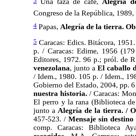
3
Una taza de café,
Alegría d
Congreso de la República, 1989, v
4
Papas,
Alegría de la tierra. O
5
Caracas: Edics. Bitácora, 1951.
p. / Caracas: Edime, 1956 (179
Editores, 1972. 96 p.; pról. de R
venezolana
, junto a
El caballo 
/ Idem., 1980. 105 p. / Idem., 198
Gobierno del Estado, 2004, pp. 6
nuestra historia.
/ Caracas: Mont
El perro y la rana (Biblioteca d
junto a
Alegría de la tierra. / 
457-523. /
Mensaje sin destino 
comp. Caracas: Biblioteca A
escogidos
. M.A. Campos; estud