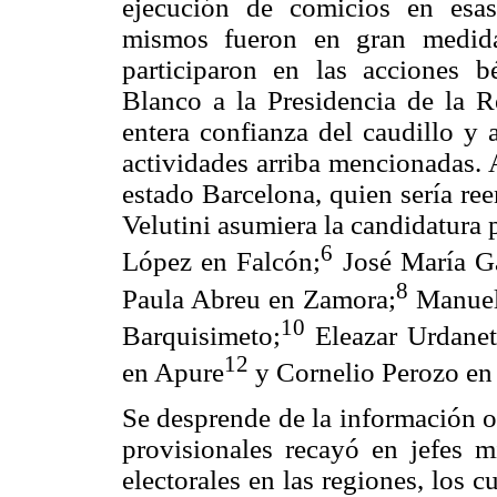
ejecución de comicios en esa
mismos fueron en gran medida
participaron en las acciones 
Blanco a la Presidencia de la R
entera confianza del caudillo y 
actividades arriba mencionadas. 
estado Barcelona, quien sería r
Velutini asumiera la candidatura 
6
López en Falcón;
José María G
8
Paula Abreu en Zamora;
Manuel
10
Barquisimeto;
Eleazar Urdanet
12
en Apure
y Cornelio Perozo en 
Se desprende de la información o
provisionales recayó en jefes mi
electorales en las regiones, los 