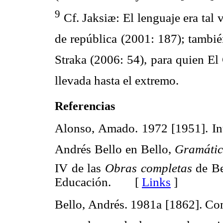
9
Cf. Jaksiæ: El lenguaje era tal
de república (2001: 187); tambi
Straka (2006: 54), para quien El
llevada hasta el extremo.
Referencias
Alonso, Amado. 1972 [1951]. Int
Andrés Bello en Bello,
Gramáti
IV de las
Obras completas
de Be
Educación. [
Links
]
Bello, Andrés. 1981a [1862]. Co