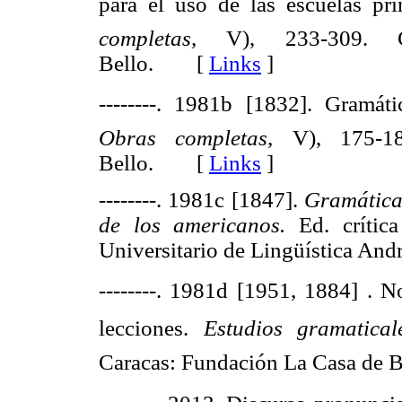
para el uso de las escuelas pri
completas,
V), 233-309. 
Bello. [
Links
]
--------. 1981b [1832]. Gramáti
Obras completas,
V), 175-1
Bello. [
Links
]
--------. 1981c [1847].
Gramática 
de los americanos.
Ed. crític
Universitario de Lingüística A
--------. 1981d [1951, 1884] . N
lecciones.
Estudios gramatica
Caracas: Fundación La Casa d