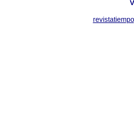
V
revistatiem