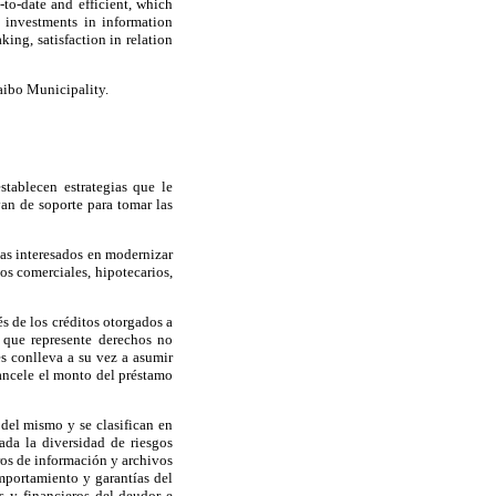
to-date and efficient, which
e investments in information
ing, satisfaction in relation
aibo Municipality.
tablecen estrategias que le
an de soporte para tomar las
tas interesados en modernizar
os comerciales, hipotecarios,
és de los créditos otorgados a
o que represente derechos no
s conlleva a su vez a asumir
 cancele el monto del préstamo
del mismo y se clasifican en
Dada la diversidad de riesgos
tros de información y archivos
omportamiento y garantías del
s y financieros del deudor e