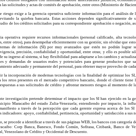
a las solicitudes y actas de comités de aprobación, entre otros (Ministerio de Hacie
e riesgo exige a la gerencia operativa suficiente información para el análisis de l
 evitando la quiebra bancaria. Estas acciones dependen significativamente de 
tudio de los créditos solicitados para su correspondiente aprobación o negación, a
 operativa requiere recursos informacionales (personal calificado, alta tecnol
es, entre otros), para desempeñar eficientemente con su gestión; sin olvidar que est
istemas de información (SI) por muy avanzados que estén no podrán lograr s
 vigencia, precisión, confiabilidad y oportunidad, entre otras; y ello es posible s
de su ingreso al sistema, si hay flexibilidad para adaptarse a los cambios y actualiza
des y demandas de usuarios reales y potenciales para generar productos que s
tramiento adecuado y permanente del personal, para obtener mayor provecho de cad
dir la incorporación de modernas tecnologías con la finalidad de optimizar los SI
los retos presentes en el mercado competitivo bancario, donde el cliente tiene l
respuestas a sus solicitudes de crédito y afrontar menores riesgos al momento de 
nte investigación pretende determinar el impacto que los SI han ejercido en la g
icipio Maracaibo del estado Zulia-Venezuela; entendiendo por impacto, la influ
manifiesto a través de la percepción que cada gerente expresa acerca de los SI 
es indicadores: apoyo, confiabilidad, pertinencia, oportunidad y satisfacción a sus 
o, se procede a identificar a través de sus páginas WEB, los bancos con categoría 
acaibo: Corp Banca, Banesco, Fondo Común, Sofitasa, Citibank, Banco de Ven
ial, Venezolano de Crédito y Occidental de Descuento.