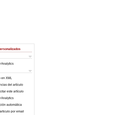
Personalizados
 Analytics
lo en XML
cias del artículo
itar este artículo
 Analytics
ción automática
articulo por email