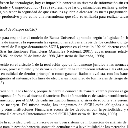
frecen las tecnologías, hoy es imposible concebir un sistema de información sin es
drade y Campo-Redondo (1998) expresan que las organizaciones realizan grandes i
s, sin tener la seguridad de que éstas les ayuden a alcanzar las metas programada
 productivo y no como una herramienta que sólo es utilizada para realizar tareas
tral de Riesgos (SICRI).
y para responder al modelo de Banca Universal aprobado según la legislación b
a de ingresos la representa las operaciones activas a través de los créditos otorgad
Central de Riesgos denominado SICRI
,
prevista en el articulo 192 del decreto con 
ras Instituciones Financieras (Asamblea Nacional, 2001), cuyas normas relati
05.061 de fecha 29 de Junio de 1998 (Ministerio de Hacienda, 1998)
lecido en el artículo 1 de la resolución que da fundamento jurídico a las normas
ción, procesamiento y posterior suministro de la información relativa a las oblig
 en calidad de deudor principal o como garante, fiador o avalista, con los bancos
grantes al sistema, a los fines de efectuar un monitoreo de los niveles de riesgo de
8).
ción vital a los bancos, porque le permite conocer de manera veraz y precisa el 
e exposición frente al sistema financiero: Esta información es de carácter confidenc
mentado por el SIAC de cada institución financiera, sirva de soporte a la gerenci
e se manejen. Del mismo modo, los integrantes de SICRI están obligados a su
y otras Instituciones Financieras acerca de los deudores, con la periodicidad y 
ormas Relativas al Funcionamiento del SICRI (Ministerio de Hacienda, 1998).
 de la actividad crediticia hace que un buen sistema de información de análisis d
o para la gestión bancaria, sometida actualmente a la volatilidad de los mercados, 