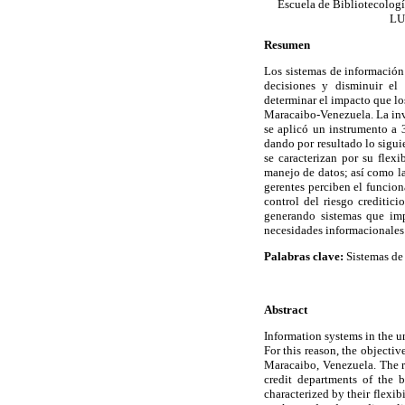
Escuela de Bibliotecologí
LU
Resumen
Los sistemas de información
decisiones y disminuir el 
determinar el impacto que los
Maracaibo-Venezuela. La inve
se aplicó un instrumento a 3
dando por resultado lo sigui
se caracterizan por su flexi
manejo de datos; así como la
gerentes perciben el funcion
control del riesgo creditici
generando sistemas que impa
necesidades informacionales 
Palabras clave:
Sistemas de 
Abstract
Information systems in the u
For this reason, the objecti
Maracaibo, Venezuela. The re
credit departments of the b
characterized by their flexib