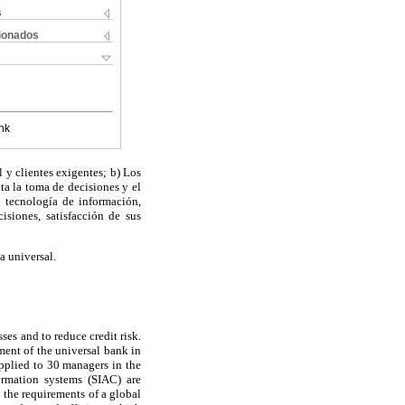
s
cionados
nk
 y clientes exigentes; b) Los
ta la toma de decisiones y el
en tecnología de información,
isiones, satisfacción de sus
a universal.
es and to reduce credit risk.
ment of the universal bank in
applied to 30 managers in the
formation systems (SIAC) are
o the requirements of a global