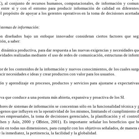
C), al conjunto de recursos humanos, computacionales, de información y comun
 entre si y con el entorno para producir información de calidad en diferente
l propósito de apoyar a los gerentes operativos en la toma de decisiones acertad
sistemas de información
:
ón diseñados bajo un enfoque innovador consideran ciertos factores que seg
ión, a saber:
a dinámica productiva, para dar respuesta a las nuevas exigencias y necesidades q
ividades realizadas mediante el uso de redes de comunicación, estructuras de infor
or de los contenidos de la información y nuevos conocimientos, de los cuales sur
ucir necesidades e ideas y crear productos con valor para los usuarios.
ón y aprendizaje
en procesos, productos y servicios para ajustarse a expectativ
iva que conduce a una postura más abierta, expansiva y proactiva de los SI.
res de sistemas de información se concentran sólo en la funcionalidad técnica y 
enos que influyen en la operatividad de los mismos, limitando el cumplimiento de
ones empresariales, la toma de decisiones gerenciales, la planificación y el contro
ohen y Asín, 2000 y OBrien, 2001). Es importante señalar los beneficios que b
ón en todas sus dimensiones, para cumplir con los objetivos señalados, de manera 
 la inmediatez, la pertinencia, la facilidad y la globalidad
.