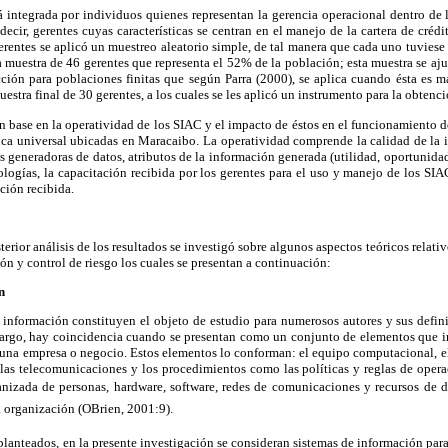
 integrada por individuos quienes representan la gerencia operacional dentro de l
decir, gerentes cuyas características se centran en el manejo de la cartera de créd
erentes se aplicó un muestreo aleatorio simple, de tal manera que cada uno tuviese
 muestra de 46 gerentes que representa el 52% de la población; esta muestra se aju
ción para poblaciones finitas que según Parra (2000), se aplica cuando ésta es 
tra final de 30 gerentes, a los cuales se les aplicó un instrumento para la obtenci
n base en la operatividad de los SIAC y el impacto de éstos en el funcionamiento de
anca universal ubicadas en Maracaibo. La operatividad comprende la calidad de la 
s generadoras de datos, atributos de la información generada (utilidad, oportunidad
nologías, la capacitación recibida por los gerentes para el uso y manejo de los SIAC
ción recibida.
osterior análisis de los resultados se investigó sobre algunos aspectos teóricos relati
ión y control de riesgo los cuales se presentan a continuación:
n
 información constituyen el objeto de estudio para numerosos autores y sus defin
argo, hay coincidencia cuando se presentan como un conjunto de elementos que int
 una empresa o negocio. Estos elementos lo conforman: el equipo computacional, e
 las telecomunicaciones y los procedimientos como las políticas y reglas de oper
izada de personas, hardware, software, redes de comunicaciones y recursos de d
organización (OBrien, 2001:9).
lanteados, en la presente investigación se consideran sistemas de información para 