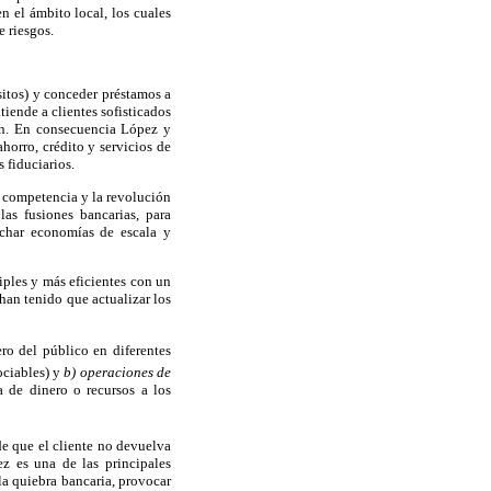
n el ámbito local, los cuales
e riesgos.
sitos) y conceder préstamos a
tiende a clientes sofisticados
ión. En consecuencia López y
horro, crédito y servicios de
 fiduciarios.
a competencia y la revolución
as fusiones bancarias, para
echar economías de escala y
iples y más eficientes con un
 han tenido que actualizar los
ero del público en diferentes
gociables) y
b) operaciones de
ta de dinero o recursos a los
de que el cliente no devuelva
ez es una de las principales
la quiebra bancaria, provocar