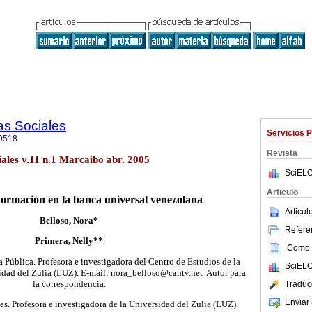
as Sociales
Servicios 
9518
Revista
iales v.11 n.1 Marcaibo abr. 2005
SciELO
Articulo
formación en la banca universal venezolana
Articu
Belloso, Nora*
Referen
Primera, Nelly**
Como c
 Pública. Profesora e investigadora del Centro de Estudios de la
SciELO
dad del Zulia (LUZ). E-mail: nora_belloso@cantv.net Autor para
la correspondencia.
Traduc
Enviar 
es. Profesora e investigadora de la Universidad del Zulia (LUZ).