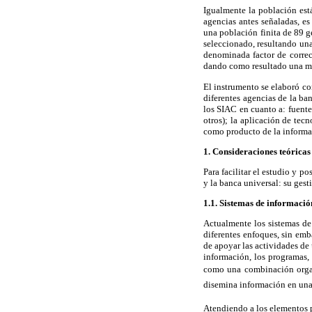
Igualmente la población está
agencias antes señaladas, es 
una población finita de 89 g
seleccionado, resultando una
denominada factor de correc
dando como resultado una mues
El instrumento se elaboró co
diferentes agencias de la b
los SIAC en cuanto a: fuente
otros); la aplicación de tec
como producto de la informa
1. Consideraciones teóricas
Para facilitar el estudio y p
y la banca universal: su gest
1.1. Sistemas de informació
Actualmente los sistemas de
diferentes enfoques, sin emb
de apoyar las actividades de
información, los programas,
como una combinación organ
disemina información en una 
Atendiendo a los elementos p