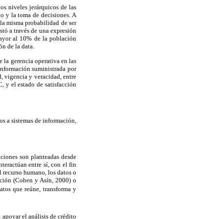
os niveles jerárquicos de las
ito y la toma de decisiones. A
 la misma probabilidad de ser
stó a través de una expresión
mayor al 10% de la población
ón de la data.
 la gerencia operativa en las
información suministrada por
, vigencia y veracidad, entre
, y el estado de satisfacción
vos a sistemas de información,
iciones son planteadas desde
eractúan entre sí, con el fin
l recurso humano, los datos o
ación (Cohen y Asín, 2000) o
atos que reúne, transforma y
apoyar el análisis de crédito