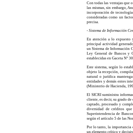
Con todas las ventajas que o
las mismas, sin embargo, An
incorporación de tecnología
consideradas como un factor
precisa.
- Sistema de Información Cen
En atención a lo expuesto 
principal actividad generador
un Sistema de Información 
Ley General de Bancos y Ot
establecidas en Gaceta N° 3
Este sistema, según lo estab
objeto la recepción, compila
natural o jurídica mantenga
entidades y demás entes inte
(Ministerio de Hacienda, 199
El SICRI suministra informa
cliente, es decir, su grado d
captado, procesado y comple
diversidad de créditos qu
Superintendencia de Bancos 
según el artículo 5 de las N
Por lo tanto, la importancia
un elemento crítico y decisiv