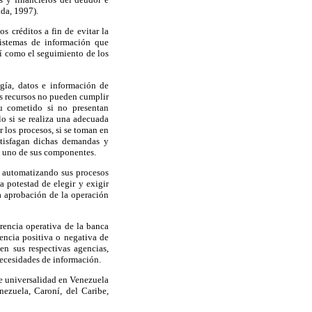
nda, 1997).
os créditos a fin de evitar la
sistemas de información que
sí como el seguimiento de los
ogía, datos e información de
os recursos no pueden cumplir
u cometido si no presentan
ólo si se realiza una adecuada
r los procesos, si se toman en
atisfagan dichas demandas y
a uno de sus componentes.
, automatizando sus procesos
a potestad de elegir y exigir
la aprobación de la operación
erencia operativa de la banca
encia positiva o negativa de
en sus respectivas agencias,
necesidades de información.
de universalidad en Venezuela
ezuela, Caroní, del Caribe,