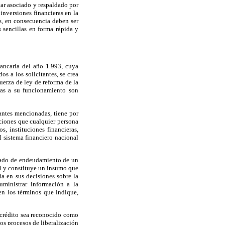
tar asociado y respaldado por
nversiones financieras en la
s, en consecuencia deben ser
 sencillas en forma rápida y
ancaria del año 1.993, cuya
os a los solicitantes, se crea
fuerza de ley de reforma de la
vas a su funcionamiento son
 antes mencionadas, tiene por
aciones que cualquier persona
, instituciones financieras,
l sistema financiero nacional
grado de endeudamiento de un
ial y constituye un insumo que
a en sus decisiones sobre la
ministrar información a la
en los términos que indique,
e crédito sea reconocido como
los procesos de liberalización