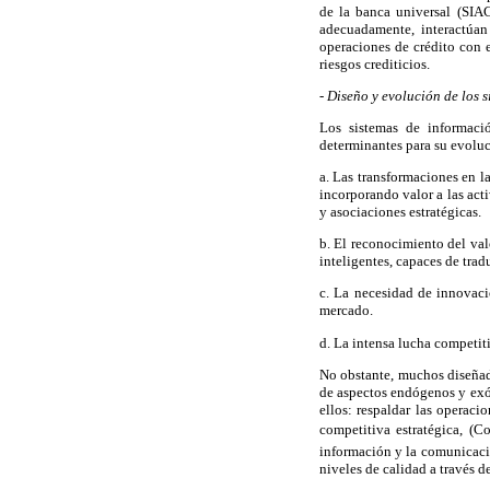
de la banca universal (SIA
adecuadamente, interactúan
operaciones de crédito con e
riesgos crediticios.
- Diseño y evolución de los 
Los sistemas de informaci
determinantes para su evoluc
a. Las transformaciones en l
incorporando valor a las act
y asociaciones estratégicas.
b. El reconocimiento del val
inteligentes, capaces de trad
c. La necesidad de innovaci
mercado.
d. La intensa lucha competit
No obstante, muchos diseñado
de aspectos endógenos y exóg
ellos: respaldar las operaci
competitiva estratégica, (C
información y la comunicaci
niveles de calidad a través de