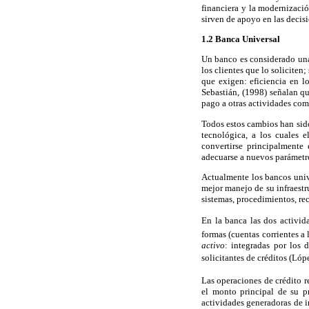
financiera y la modernizació
sirven de apoyo en las decisi
1.2 Banca Universal
Un banco es considerado una 
los clientes que lo soliciten
que exigen: eficiencia en l
Sebastián, (1998) señalan qu
pago a otras actividades como
Todos estos cambios han sido
tecnológica, a los cuales 
convertirse principalmente
adecuarse a nuevos parámetr
Actualmente los bancos unive
mejor manejo de su infraestru
sistemas, procedimientos, rec
En la banca las dos activida
formas (cuentas corrientes a 
activo
: integradas por los d
solicitantes de créditos (Ló
Las operaciones de crédito r
el monto principal de su pr
actividades generadoras de i