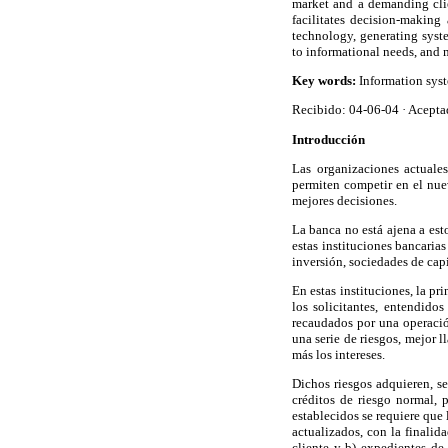
market and a demanding clie
facilitates decision-making
technology, generating syste
to informational needs, and
Key words:
Information sys
Recibido: 04-06-04 · Acepta
Introducción
Las organizaciones actuale
permiten competir en el nue
mejores decisiones.
La banca no está ajena a est
estas instituciones bancaria
inversión, sociedades de capi
En estas instituciones, la pr
los solicitantes, entendido
recaudados por una operació
una serie de riesgos, mejor l
más los intereses.
Dichos riesgos adquieren, s
créditos de riesgo normal, p
establecidos se requiere que 
actualizados, con la finalid
cliente y b) expedientes de