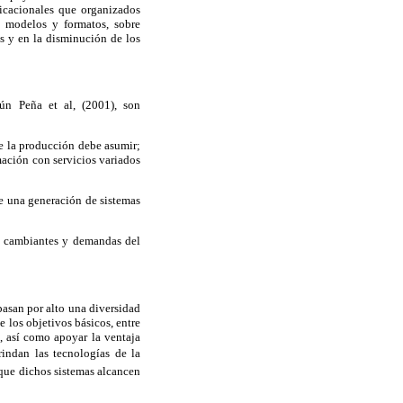
icacionales que organizados
s modelos y formatos, sobre
as y en la disminución de los
ún Peña et al, (2001), son
ue la producción debe asumir;
mación con servicios variados
ge una generación de sistemas
as cambiantes y demandas del
pasan por alto una diversidad
 los objetivos básicos, entre
l, así como apoyar la ventaja
rindan las tecnologías de la
que dichos sistemas alcancen