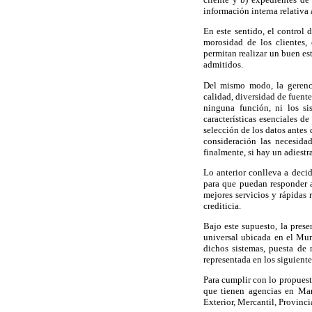
información interna relativa 
En este sentido, el control d
morosidad de los clientes,
permitan realizar un buen es
admitidos.
Del mismo modo, la gerencia
calidad, diversidad de fuent
ninguna función, ni los s
características esenciales de
selección de los datos antes 
consideración las necesida
finalmente, si hay un adies
Lo anterior conlleva a deci
para que puedan responder a 
mejores servicios y rápidas 
crediticia.
Bajo este supuesto, la prese
universal ubicada en el Mun
dichos sistemas, puesta de 
representada en los siguient
Para cumplir con lo propuest
que tienen agencias en Mar
Exterior, Mercantil, Provinc