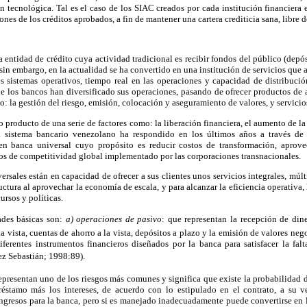
n tecnológica. Tal es el caso de los SIAC creados por cada institución financiera e
ones de los créditos aprobados, a fin de mantener una cartera crediticia sana, libre d
entidad de crédito cuya actividad tradicional es recibir fondos del público (depó
; sin embargo, en la actualidad se ha convertido en una institución de servicios que a
os sistemas operativos, tiempo real en las operaciones y capacidad de distribuc
e los bancos han diversificado sus operaciones, pasando de ofrecer productos de a
: la gestión del riesgo, emisión, colocación y aseguramiento de valores, y servicios
 producto de una serie de factores como: la liberación financiera, el aumento de l
el sistema bancario venezolano ha respondido en los últimos años a través de l
 en banca universal cuyo propósito es reducir costos de transformación, aprov
os de competitividad global implementado por las corporaciones transnacionales.
rsales están en capacidad de ofrecer a sus clientes unos servicios integrales, múlt
ctura al aprovechar la economía de escala, y para alcanzar la eficiencia operativa,
ursos y políticas.
des básicas son: 
a) operaciones de pasivo
: que representan la recepción de din
la vista, cuentas de ahorro a la vista, depósitos a plazo y la emisión de valores ne
iferentes instrumentos financieros diseñados por la banca para satisfacer la fal
pez Sebastián; 1998:89).
epresentan uno de los riesgos más comunes y significa que existe la probabilidad 
éstamo más los intereses, de acuerdo con lo estipulado en el contrato, a su v
ngresos para la banca, pero si es manejado inadecuadamente puede convertirse en 