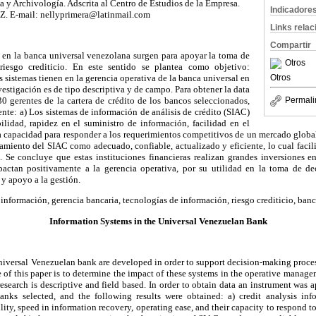
a y Archivología. Adscrita al Centro de Estudios de la Empresa.
Indicadore
Z. E-mail: nellyprimera@latinmail.com
Links rela
Compartir
 en la banca universal venezolana surgen para apoyar la toma de
Otros
riesgo crediticio. En este sentido se plantea como objetivo:
Otros
 sistemas tienen en la gerencia operativa de la banca universal en
stigación es de tipo descriptiva y de campo. Para obtener la data
0 gerentes de la cartera de crédito de los bancos seleccionados,
Permali
ente: a) Los sistemas de información de análisis de crédito (SIAC)
bilidad, rapidez en el suministro de información, facilidad en el
 capacidad para responder a los requerimientos competitivos de un mercado global
amiento del SIAC como adecuado, confiable, actualizado y eficiente, lo cual facili
o. Se concluye que estas instituciones financieras realizan grandes inversiones 
ctan positivamente a la gerencia operativa, por su utilidad en la toma de dec
y apoyo a la gestión.
información, gerencia bancaria, tecnologías de información, riesgo crediticio, banc
Information Systems in the Universal Venezuelan Bank
niversal Venezuelan bank are developed in order to support decision-making process
ve of this paper is to determine the impact of these systems in the operative manage
search is descriptive and field based. In order to obtain data an instrument was 
anks selected, and the following results were obtained: a) credit analysis in
ility, speed in information recovery, operating ease, and their capacity to respond t