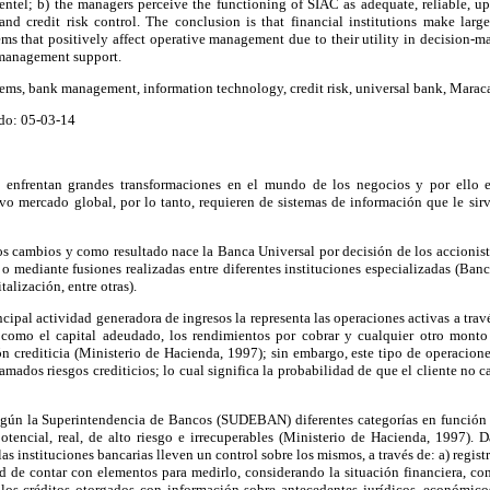
ntel; b) the managers perceive the functioning of SIAC as adequate, reliable, up-
 and credit risk control. The conclusion is that financial institutions make larg
ms that positively affect operative management due to their utility in decision-mak
 management support.
tems, bank management, information technology, credit risk, universal bank, Marac
do: 05-03-14
s enfrentan grandes transformaciones en el mundo de los negocios y por ello es
vo mercado global, por lo tanto, requieren de sistemas de información que le sirv
os cambios y como resultado nace la Banca Universal por decisión de los accionis
s o mediante fusiones realizadas entre diferentes instituciones especializadas (Banc
talización, entre otras).
incipal actividad generadora de ingresos la representa las operaciones activas a trav
s como el capital adeudado, los rendimientos por cobrar y cualquier otro mont
n crediticia (Ministerio de Hacienda, 1997); sin embargo, este tipo de operacione
lamados riesgos crediticios; lo cual significa la probabilidad de que el cliente no
egún la Superintendencia de Bancos (SUDEBAN) diferentes categorías en función 
otencial, real, de alto riesgo e irrecuperables (Ministerio de Hacienda, 1997). 
las instituciones bancarias lleven un control sobre los mismos, a través de: a) regis
ad de contar con elementos para medirlo, considerando la situación financiera, c
 los créditos otorgados con información sobre antecedentes jurídicos, económico