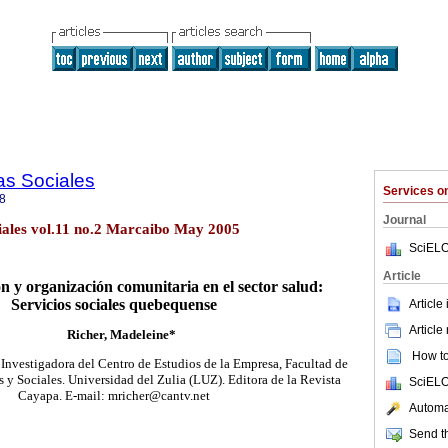
as Sociales
Services 
8
Journal
ciales vol.11 no.2 Marcaibo May 2005
SciELO
Article
ón y organización comunitaria en el sector salud:
Servicios sociales quebequense
Article
Article
Richer, Madeleine*
How to 
. Investigadora del Centro de Estudios de la Empresa, Facultad de
y Sociales. Universidad del Zulia (LUZ). Editora de la Revista
SciELO
Cayapa. E-mail: mricher@cantv.net
Automat
Send th