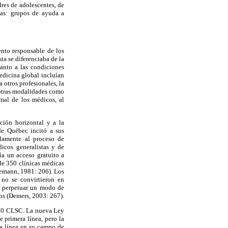
res de adolescentes, de
nas: grupos de ayuda a
ento responsable de los
ta se diferenciaba de la
uanto a las condiciones
edicina global incluían
 otros profesionales, la
 otras modalidades como
mal de los médicos, al
ción horizontal y a la
de Québec incitó a sus
elamente al proceso de
icos generalistas y de
nía un acceso gratuito a
 de 350 clínicas médicas
emann, 1981: 206). Los
 no se convirtieron en
on perpetuar un modo de
ios (Demers, 2003: 267).
 170 CLSC. La nueva Ley
 primera línea, pero la
ra línea en su campo de