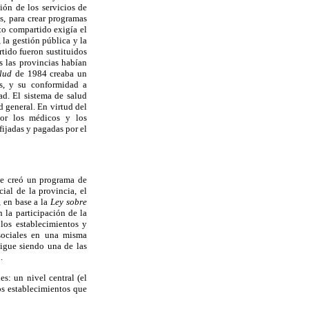
ión de los servicios de
s, para crear programas
to compartido exigía el
 la gestión pública y la
rtido fueron sustituidos
s las provincias habían
alud
de 1984 creaba un
es, y su conformidad a
dad. El sistema de salud
d general. En virtud del
por los médicos y los
 fijadas y pagadas por el
 se creó un programa de
ial de la provincia, el
, en base a la
Ley sobre
 la participación de la
 los establecimientos y
 sociales en una misma
igue siendo una de las
.
es: un nivel central (el
los establecimientos que