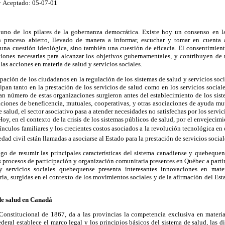
· Aceptado: 05-07-01
 uno de los pilares de la gobernanza democrática. Existe hoy un consenso en l
n proceso abierto, llevado de manera a informar, escuchar y tomar en cuenta 
 una cuestión ideológica, sino también una cuestión de eficacia. El consentimiento
iones necesarias para alcanzar los objetivos gubernamentales, y contribuyen de 
 las acciones en materia de salud y servicios sociales.
pación de los ciudadanos en la regulación de los sistemas de salud y servicios soc
cipan tanto en la prestación de los servicios de salud como en los servicios soci
ran número de estas organizaciones surgieron antes del establecimiento de los sist
aciones de beneficencia, mutuales, cooperativas, y otras asociaciones de ayuda mu
 salud, el sector asociativo pasa a atender necesidades no satisfechas por los servic
 Hoy, en el contexto de la crisis de los sistemas públicos de salud, por el envejecimi
nculos familiares y los crecientes costos asociados a la revolución tecnológica en e
dad civil están llamadas a asociarse al Estado para la prestación de servicios social
ego de resumir las principales características del sistema canadiense y quebequen
os procesos de participación y organización comunitaria presentes en Québec a partir
y servicios sociales quebequense presenta interesantes innovaciones en mate
ia, surgidas en el contexto de los movimientos sociales y de la afirmación del Esta
de salud en Canadá
onstitucional de 1867, da a las provincias la competencia exclusiva en materia
deral establece el marco legal y los principios básicos del sistema de salud, las d