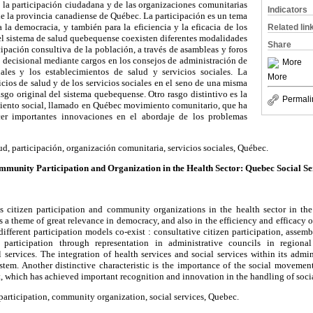
a la participación ciudadana y de las organizaciones comunitarias
Indicators
de la provincia canadiense de Québec. La participación es un tema
 la democracia, y también para la eficiencia y la eficacia de los
Related lin
 el sistema de salud quebequense coexisten diferentes modalidades
Share
cipación consultiva de la población, a través de asambleas y foros
n decisional mediante cargos en los consejos de administración de
More
ales y los establecimientos de salud y servicios sociales. La
More
icios de salud y de los servicios sociales en el seno de una misma
sgo original del sistema quebequense. Otro rasgo distintivo es la
Permali
iento social, llamado en Québec movimiento comunitario, que ha
er importantes innovaciones en el abordaje de los problemas
ud, participación, organización comunitaria, servicios sociales, Québec.
munity Participation and Organization in the Health Sector: Quebec Social Se
es citizen participation and community organizations in the health sector in t
s a theme of great relevance in democracy, and also in the efficiency and efficacy of
fferent participation models co-exist : consultative citizen participation, assem
articipation through representation in administrative councils in regional
l services. The integration of health services and social services within its admin
stem. Another distinctive characteristic is the importance of the social movem
ich has achieved important recognition and innovation in the handling of socia
participation, community organization, social services, Quebec.