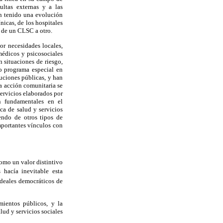
ultas externas y a las
n tenido una evolución
nicas, de los hospitales
s de un CLSC a otro.
r necesidades locales,
médicos y psicosociales
 situaciones de riesgo,
o programa especial en
tuciones públicas, y han
la acción comunitaria se
ervicios elaborados por
n fundamentales en el
ca de salud y servicios
endo de otros tipos de
mportantes vínculos con
como un valor distintivo
s hacía inevitable esta
ideales democráticos de
mientos públicos, y la
lud y servicios sociales