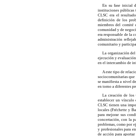
En su fase inicial
instituciones públicas 
CLSC era el resultado
definición de los pro
miembros del comité d
comunidad y de negociar
era responsable de la c
administración refleja
comunitario y participa
La organización del 
ejecución y evaluación 
en el intercambio de in
A este tipo de relac
sociocomunitarias que i
se manifiesta a nivel d
en torno a diferentes p
La creación de los 
establecer un vínculo 
CLSC tienen una import
locales (Fréchette y B
para mejorar sus cond
concertación, con la p
problemas, como por ej
y profesionales para en
de acción para aportar