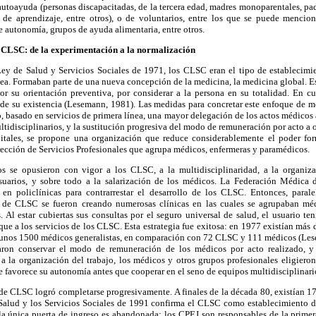
autoayuda (personas discapacitadas, de la tercera edad, madres monoparentales, pad
s de aprendizaje, entre otros), o de voluntarios, entre los que se puede mencio
 autonomía, grupos de ayuda alimentaria, entre otros.
s CLSC: de la experimentación a la normalización
ey de Salud y Servicios Sociales de 1971, los CLSC eran el tipo de establecimi
nea. Formaban parte de una nueva concepción de la medicina, la medicina global. Es
or su orientación preventiva, por considerar a la persona en su totalidad. En c
 de su existencia (Lesemann, 1981). Las medidas para concretar este enfoque de m
, basado en servicios de primera línea, una mayor delegación de los actos médicos a
ltidisciplinarios, y la sustitución progresiva del modo de remuneración por acto a
spitales, se propone una organización que reduce considerablemente el poder for
rección de Servicios Profesionales que agrupa médicos, enfermeras y paramédicos.
s se opusieron con vigor a los CLSC, a la multidisciplinaridad, a la organiza
usuarios, y sobre todo a la salarización de los médicos. La Federación Médica 
en policlínicas para contrarrestar el desarrollo de los CLSC. Entonces, paral
d de CLSC se fueron creando numerosas clínicas en las cuales se agrupaban méd
. Al estar cubiertas sus consultas por el seguro universal de salud, el usuario te
que a los servicios de los CLSC. Esta estrategia fue exitosa: en 1977 existían más
unos 1500 médicos generalistas, en comparación con 72 CLSC y 111 médicos (Les
ron conservar el modo de remuneración de los médicos por acto realizado, y
 a la organización del trabajo, los médicos y otros grupos profesionales eligier
e favorece su autonomía antes que cooperar en el seno de equipos multidisciplinar
 de CLSC logró completarse progresivamente. A finales de la década 80, existían
 Salud y los Servicios Sociales de 1991 confirma el CLSC como establecimiento de
 la única puerta de ingreso es abandonada: los CPEJ son responsables de la prime