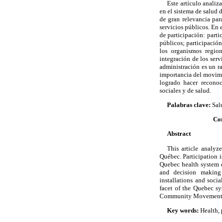
Este artículo analiz
en el sistema de salud 
de gran relevancia para
servicios públicos. En
de participación: parti
públicos; participació
los organismos region
integración de los serv
administración es un ra
importancia del movim
logrado hacer reconoc
sociales y de salud.
Palabras clave:
Sal
Com
Abstract
This article analyz
Québec. Participation i
Quebec health system di
and decision making p
installations and socia
facet of the Quebec sy
Community Movement, wh
Key words:
Health, 