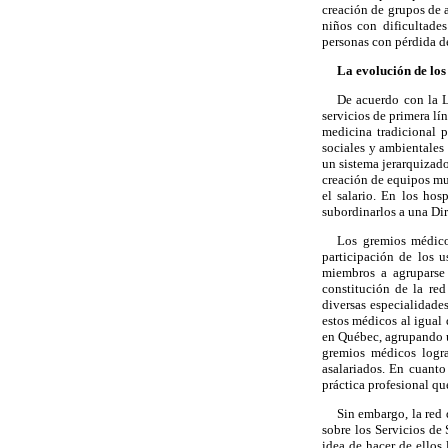
creación de grupos de 
niños con dificultade
personas con pérdida de
La evolución de lo
De acuerdo con la L
servicios de primera lí
medicina tradicional p
sociales y ambientales
un sistema jerarquizado
creación de equipos mu
el salario. En los ho
subordinarlos a una Di
Los gremios médico
participación de los 
miembros a agruparse 
constitución de la re
diversas especialidades
estos médicos al igual 
en Québec, agrupando 
gremios médicos logra
asalariados. En cuanto
práctica profesional qu
Sin embargo, la red
sobre los Servicios de
idea de hacer de ellos