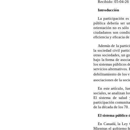
Recibido: 05-04-26 
Introducción
La participación es
pública debería ser u
orientación no es sólo
ciudadanos son condic
eficiencia y eficacia de
Además de la partici
la sociedad civil parti
otras sociedades, un g
bajo la forma de asoci
los sistemas públicos de
servicios alternativos.
debilitamiento de los ví
asociaciones de la socie
En este artículo, lu
sociales, se analizan l
El sistema de salud 
participación comunitar
de la década de los 70.
El sistema público 
En Canadá, la Ley C
Mientras el gobierno fe