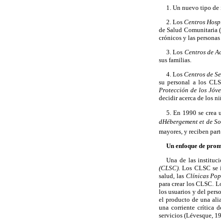
1. Un nuevo tipo de 
2. Los
Centros Hosp
de Salud Comunitaria (
crónicos y las persona
3. Los
Centros de A
sus familias.
4. Los
Centros de Se
su personal a los CLS
Protección de los Jóv
decidir acerca de los n
5. En 1990 se crea 
dHébergement et de S
mayores, y reciben part
Un enfoque de promo
Una de las instituc
(CLSC).
Los CLSC se in
salud, las
Clínicas Pop
para crear los CLSC. L
los usuarios y del pers
el producto de una alia
una corriente crítica
servicios (Lévesque, 1