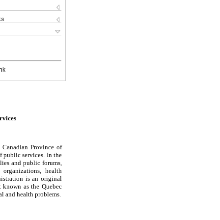
ks
nk
rvices
he Canadian Province of
 public services. In the
blies and public forums,
 organizations, health
istration is an original
ent known as the Quebec
l and health problems.