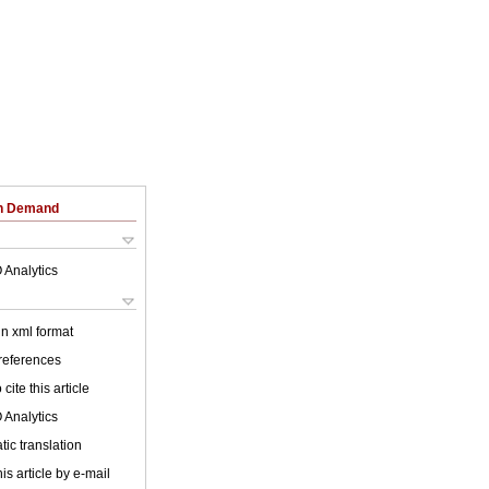
on Demand
 Analytics
 in xml format
 references
cite this article
 Analytics
ic translation
is article by e-mail