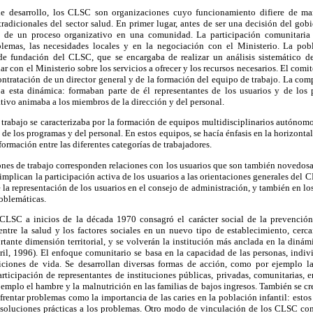
 de desarrollo, los CLSC son organizaciones cuyo funcionamiento difiere de ma
tradicionales del sector salud. En primer lugar, antes de ser una decisión del gob
 de un proceso organizativo en una comunidad. La participación comunitaria
blemas, las necesidades locales y en la negociación con el Ministerio. La pobl
e fundación del CLSC, que se encargaba de realizar un análisis sistemático de
 con el Ministerio sobre los servicios a ofrecer y los recursos necesarios. El com
ontratación de un director general y de la formación del equipo de trabajo. La co
ba esta dinámica: formaban parte de él representantes de los usuarios y de los 
tivo animaba a los miembros de la dirección y del personal.
trabajo se caracterizaba por la formación de equipos multidisciplinarios autónomos
de los programas y del personal. En estos equipos, se hacía énfasis en la horizontal
formación entre las diferentes categorías de trabajadores.
iones de trabajo corresponden relaciones con los usuarios que son también novedosas
mplican la participación activa de los usuarios a las orientaciones generales del 
e la representación de los usuarios en el consejo de administración, y también en l
roblemáticas.
CLSC a inicios de la década 1970 consagró el carácter social de la prevención.
entre la salud y los factores sociales en un nuevo tipo de establecimiento, cerc
ante dimensión territorial, y se volverán la institución más anclada en la diná
aril, 1996). El enfoque comunitario se basa en la capacidad de las personas, indiv
iciones de vida. Se desarrollan diversas formas de acción, como por ejemplo l
articipación de representantes de instituciones públicas, privadas, comunitarias, 
emplo el hambre y la malnutrición en las familias de bajos ingresos. También se cr
frentar problemas como la importancia de las caries en la población infantil: esto
 soluciones prácticas a los problemas. Otro modo de vinculación de los CLSC co