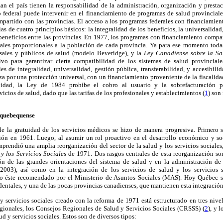
man el país tienen la responsabilidad de la administración, organización y prestac
o federal puede intervenir en el financiamiento de programas de salud provinciale
partido con las provincias. El acceso a los programas federales con financiamien
ias de cuatro principios básicos: la integralidad de los beneficios, la universalidad,
 beneficios entre las provincias. En 1977, los programas con financiamiento compa
bales proporcionales a la población de cada provincia. Ya para ese momento toda
rsales y públicos de salud (modelo Beveridge), y la
Ley Canadiense sobre la S
vo para garantizar cierta compatibilidad de los sistemas de salud provincial
s de integralidad, universalidad, gestión pública, transferabilidad, y accesibili
za por una protección universal, con un financiamiento proveniente de la fiscalida
ilidad, la Ley de 1984 prohíbe el cobro al usuario y la sobrefacturación 
vicios de salud, dado que las tarifas de los profesionales y establecimientos (
1
) son
 quebequense
de la gratuidad de los servicios médicos se hizo de manera progresiva. Primero
ión en 1961. Luego, al asumir un rol proactivo en el desarrollo económico y soc
rendió una amplia reorganización del sector de la salud y los servicios sociales
 y los Servicios Sociales
de 1971. Dos rasgos centrales de esta reorganización son
ón de las grandes orientaciones del sistema de salud y en la administración de
003), así como en la integración de los servicios de salud y los servicios
to éste recomendado por el Ministerio de Asuntos Sociales (MAS). Hoy Québec s
entales, y una de las pocas provincias canadienses, que mantienen esta integración
y servicios sociales creado con la reforma de 1971 está estructurado en tres nivel
ionales, los Consejos Regionales de Salud y Servicios Sociales (CRSSS) (
2
), y 
ud y servicios sociales. Estos son de diversos tipos: