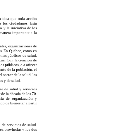
a idea que toda acción
a los ciudadanos. Esta
 y la iniciativa de los
manera importante a la
iales, organizaciones de
ales. En Québec, como en
emas públicos de salud,
tua. Con la creación de
ios públicos, o a ofrecer
ento de la población, el
l sector de la salud, las
es y de salud.
se de salud y servicios
 de la década de los 70.
ria de organización y
do de bienestar a partir
 de servicios de salud.
iez provincias y los dos