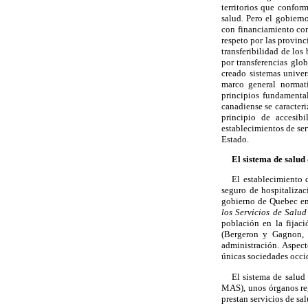
territorios que confor
salud. Pero el gobiern
con financiamiento com
respeto por las provinc
transferibilidad de los
por transferencias glo
creado sistemas unive
marco general normati
principios fundamentale
canadiense se caracteri
principio de accesib
establecimientos de ser
Estado.
El sistema de salud
El establecimiento 
seguro de hospitalizac
gobierno de Quebec emp
los Servicios de Salud
población en la fijaci
(Bergeron y Gagnon, 2
administración. Aspec
únicas sociedades occid
El sistema de salud 
MAS), unos órganos reg
prestan servicios de sal