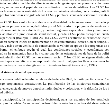
itales seguirán recibiendo directamente a la gente que se presenta a las cons
todo, se reconoce el papel de los consultorios privados de médicos. Los CLSC ha
 por la competencia sostenida de los establecimientos privados, consultorios, policlí
por los horarios restringidos de los CLSC y por la existencia de servicios diferente
los CLSC han evolucionado desde una diversidad de intervenciones orientadas po
grandes programas-marco, definidos por el Ministerio: un programa de servicios 
 de mantenimiento a domicilio, y cuatro programas especiales: niños y familias en
es, adultos con problemas de salud mental, y cada CLSC podía escoger un cuart
a particular (Bourque, 1988). Así, los CLSC vieron acentuarse su carácter de insti
e su carácter inicial de instrumentos de las comunidades locales. Con el tiempo, 
ita, y más que un vehículo de contestación se volvió un apoyo a los programas de s
mbargo, el enfoque según el cual las condiciones sociales y económicas so
ud se ha mantenido hasta hoy como una de las orientaciones de base de la políti
 articulación del CLSC con su entorno social. Y los CLSC se siguen distingui
u enfoque comunitario y su responsabilidad territorial, que los lleva a mantener i
nitarias y a buscar sinergias entre diferentes actores (Demers
et al.,
1999).
 el sistema de salud quebequense
el sistema público de salud a inicios de la década 1970, la participación apareció 
sgo propiamente constitutivo. La proliferación de las iniciativas comunitaria
la emergencia de nuevos derechos individuales y colectivos, y la difusión de los 
ud pública.
participación, la participación decisional, para los usuarios de los estableci
a, para la población en general, se inscribieron entre los objetivos del sistema de sa