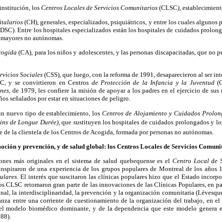
institución, los
Centros Locales de Servicios Comunitarios
(CLSC
),
establecimient
italarios
(CH), generales, especializados, psiquiátricos, y entre los cuales alguno
DSC). Entre los hospitales especializados están los hospitales de cuidados prolong
s mayores no autónomas.
cogida
(CA), para los niños y adolescentes, y las personas discapacitadas, que no 
rvicios Sociales
(CSS), que luego, con la reforma de 1991, desaparecieron al ser in
C, y se convirtieron en Centros
de Protección de la Infancia y la Juventud
(C
enes,
de 1979, les confiere la misión de apoyar a los padres en el ejercicio de sus
iños señalados por estar en situaciones de peligro.
un nuevo tipo de establecimiento, los
Centros de Alojamiento y Cuidados Prolo
oins de Longue Durée),
que sustituyen los hospitales de cuidados prolongados y lo
e de la clientela de los Centros de Acogida, formada por personas no autónomas.
ción y prevención, y de salud global: los Centros Locales de Servicios Comun
iones más originales en el sistema de salud quebequense es el
Centro Local de 
spiraron de una experiencia de los grupos populares de Montreal de los años 
ulares.
El interés que suscitaron las clínicas populares hizo que el Estado incorp
os CLSC retomaron gran parte de las innovaciones de las Clínicas Populares, en par
onal, la interdisciplinaridad, la prevención y la organización comunitaria (Léves
nza entre una corriente de cuestionamiento de la organización del trabajo, en el 
 del modelo biomédico dominante, y de la dependencia que este modelo genera 
988).