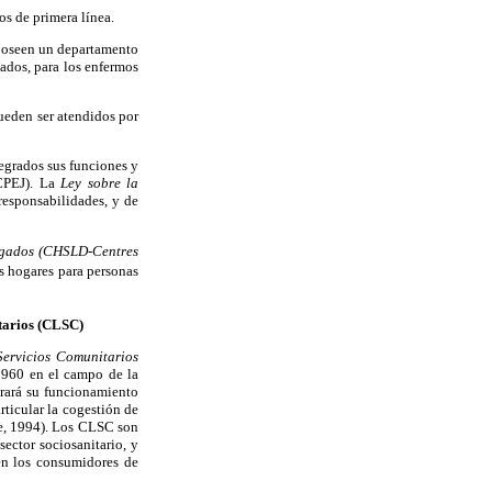
os de primera línea.
s poseen un departamento
ados, para los enfermos
pueden ser atendidos por
tegrados sus funciones y
PEJ). La
Ley sobre la
 responsabilidades, y de
ngados (CHSLD-Centres
s hogares para personas
itarios (CLSC)
Servicios Comunitarios
1960 en el campo de la
orará su funcionamiento
ticular la cogestión de
que, 1994). Los CLSC son
sector sociosanitario, y
en los consumidores de