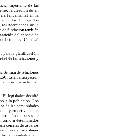
nera importante de las
ierno, la creación de un
 era fundamental en la
ación local elegía los
 las necesidades de la
ité de fundación también
mposición del consejo de
profesionales. Un ideal
 para la planificación,
idad de las relaciones y
. Se trata de relaciones
CLSC. Esta participación
os comités que se forman
 El legislador decidió
ano a la población. Los
mica de las comunidades
idual y colectivamente,
a creación de mesas de
en torno a determinados
ean comités de usuarios
s comités definen planes
n las comunidades es la