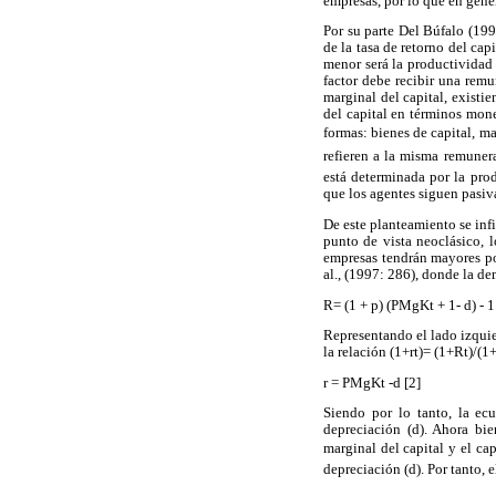
empresas, por lo que en gener
Por su parte Del Búfalo (19
de la tasa de retorno del ca
menor será la productividad 
factor debe recibir una remu
marginal del capital, existi
del capital en términos mone
formas: bienes de capital, ma
refieren a la misma remunera
está determinada por la prod
que los agentes siguen pasiv
De este planteamiento se infi
punto de vista neoclásico, l
empresas tendrán mayores po
al., (1997: 286), donde la d
R= (1 + p) (PMgKt + 1- d) - 1
Representando el lado izquier
la relación (1+rt)= (1+Rt)/(
r = PMgKt -d [2]
Siendo por lo tanto, la ecu
depreciación (d). Ahora bie
marginal del capital y el cap
depreciación (d). Por tanto,