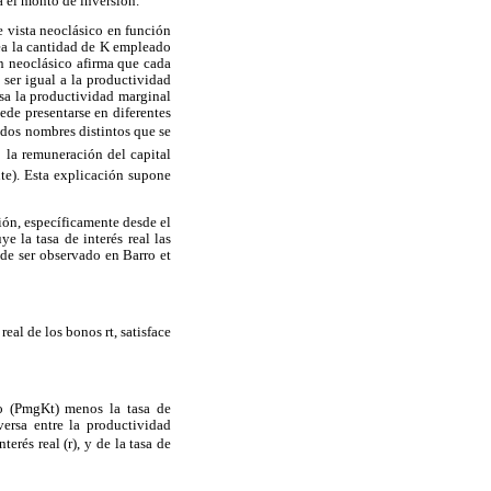
á el monto de inversión.
 vista neoclásico en función
sea la cantidad de K empleado
ón neoclásico afirma que cada
 ser igual a la productividad
esa la productividad marginal
ede presentarse en diferentes
r dos nombres distintos que se
o la remuneración del capital
nte). Esta explicación supone
sión, específicamente desde el
e la tasa de interés real las
de ser observado en Barro et
eal de los bonos rt, satisface
uto (PmgKt) menos la tasa de
versa entre la productividad
erés real (r), y de la tasa de