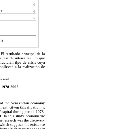
ks
nk
El resultado principal de la
 tasa de interés real, lo que
uctural; tipo de crisis cuya
onlleven a la realización de
s real.
d 1978-2002
or of the Venezuelan economy
rent. Given this situation, it
f capital during period 1978-
t. In this study econometric
he research was the discovery
f which suggests the existence
y from which requires not only