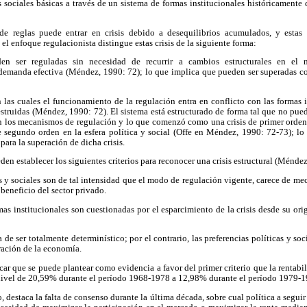
s sociales básicas a través de un sistema de formas institucionales históricament
de reglas puede entrar en crisis debido a desequilibrios acumulados, y estas c
 el enfoque regulacionista distingue estas crisis de la siguiente forma:
eden ser reguladas sin necesidad de recurrir a cambios estructurales en e
demanda efectiva (Méndez, 1990: 72); lo que implica que pueden ser superadas 
en las cuales el funcionamiento de la regulación entra en conflicto con las formas i
truidas (Méndez, 1990: 72). El sistema está estructurado de forma tal que no pue
en los mecanismos de regulación y lo que comenzó como una crisis de primer orde
de segundo orden en la esfera política y social (Offe en Méndez, 1990: 72-73); lo
para la superación de dicha crisis.
den establecer los siguientes criterios para reconocer una crisis estructural (Ménde
 y sociales son de tal intensidad que el modo de regulación vigente, carece de m
beneficio del sector privado.
mas institucionales son cuestionadas por el esparcimiento de la crisis desde su or
de ser totalmente determinístico; por el contrario, las preferencias políticas y so
ración de la economía.
icar que se puede plantear como evidencia a favor del primer criterio que la rentabi
ivel de 20,59% durante el período 1968-1978 a 12,98% durante el período 1979-19
, destaca la falta de consenso durante la última década, sobre cual política a seguir