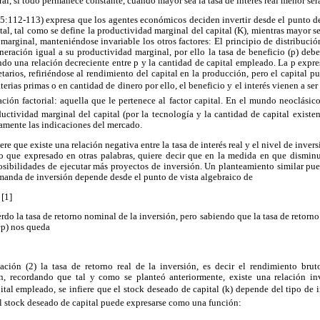
al, si todo permanece constante, cuando mayor sea la tasa de interés real menor ser
95:112-113) expresa que los agentes económicos deciden invertir desde el punto de
pital, tal como se define la productividad marginal del capital (K), mientras mayor 
marginal, manteniéndose invariable los otros factores: El principio de distribuci
neración igual a su productividad marginal, por ello la tasa de beneficio (p) debe
endo una relación decreciente entre p y la cantidad de capital empleado. La p expr
tarios, refiriéndose al rendimiento del capital en la producción, pero el capital pu
terias primas o en cantidad de dinero por ello, el beneficio y el interés vienen a se
ción factorial: aquella que le pertenece al factor capital. En el mundo neoclásic
uctividad marginal del capital (por la tecnología y la cantidad de capital existe
amente las indicaciones del mercado.
ere que existe una relación negativa entre la tasa de interés real y el nivel de inver
o que expresado en otras palabras, quiere decir que en la medida en que disminuy
sibilidades de ejecutar más proyectos de inversión. Un planteamiento similar pue
emanda de inversión depende desde el punto de vista algebraico de
 [1]
do la tasa de retorno nominal de la inversión, pero sabiendo que la tasa de retorno r
1+p) nos queda
ación (2) la tasa de retorno real de la inversión, es decir el rendimiento br
n, recordando que tal y como se planteó anteriormente, existe una relación in
ital empleado, se infiere que el stock deseado de capital (k) depende del tipo de int
 el stock deseado de capital puede expresarse como una función: