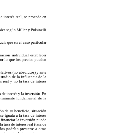
e interés real, se procede en
ales según Miller y Pulsinelli
ucir que en el caso particular
ación individual establecer
por lo que los precios pueden
lativos (no absolutos) y ante
studio de la influencia de la
s real y no la tasa de interés
 de interés y la inversión. En
terminante fundamental de la
ón de su beneficio; situación
e iguala a la tasa de interés
 financiar la inversión puede
 tasa de interés real (tasa de
os podrían prestarse a otras