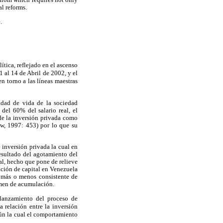
al reforms.
.
tica, reflejado en el ascenso
 al 14 de Abril de 2002, y el
n torno a las líneas maestras
idad de vida de la sociedad
del 60% del salario real, el
de la inversión privada como
iw, 1997: 453) por lo que su
 inversión privada la cual en
esultado del agotamiento del
al, hecho que pone de relieve
ación de capital en Venezuela
n más o menos consistente de
imen de acumulación.
elanzamiento del proceso de
a relación entre la inversión
gún la cual el comportamiento