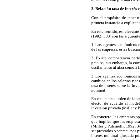
2. Relación tasa de interés e
Con el propósito de tener un
primera instancia a explicar 
En este sentido, es relevante
(1992: 333) son las siguiente
1. Los agentes económicos est
de las empresas, éstas busca
2. Existe competencia perf
precios; sin embargo, la com
oscilar tanto al alza como a l
3. Los agentes económicos no
cambios en los salarios y ta
tasa de interés sobre la inve
nominal.
En este mismo orden de ideas,
efecto, de acuerdo al model
inversión privada (Miller y P
En concreto, las empresas op
que implica que las empresas
(Miller y Pulsinelli, 1992: 
ser prestados o ser recursos 
interés nominal ajustada po