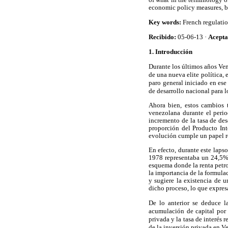
economic policy measures, but
Key words:
French regulation
Recibido:
05-06-13 ·
Acept
1. Introducción
Durante los últimos años Ven
de una nueva elite política,
paro general iniciado en ese
de desarrollo nacional para 
Ahora bien, estos cambios 
venezolana durante el perio
incremento de la tasa de de
proporción del Producto Int
evolución cumple un papel r
En efecto, durante este laps
1978 representaba un 24,5% 
esquema donde la renta petro
la importancia de la formula
y sugiere la existencia de 
dicho proceso, lo que expres
De lo anterior se deduce l
acumulación de capital por p
privada y la tasa de interés
de la inversión privada en Ve