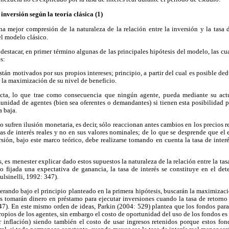
 inversión según la teoría clásica (1)
a mejor compresión de la naturaleza de la relación entre la inversión y la tasa d
el modelo clásico.
 destacar, en primer término algunas de las principales hipótesis del modelo, las cu
s:
án motivados por sus propios intereses; principio, a partir del cual es posible ded
n la maximización de su nivel de beneficio.
ecta, lo que trae como consecuencia que ningún agente, pueda mediante su actu
unidad de agentes (bien sea oferentes o demandantes) si tienen esta posibilidad 
a baja.
 sufren ilusión monetaria, es decir, sólo reaccionan antes cambios en los precios re
sas de interés reales y no en sus valores nominales; de lo que se desprende que el e
rsión, bajo este marco teórico, debe realizarse tomando en cuenta la tasa de interé
 es menester explicar dado estos supuestos la naturaleza de la relación entre la tasa
o fijada una expectativa de ganancia, la tasa de interés se constituye en el de
ulsinelli, 1992: 347).
erando bajo el principio planteado en la primera hipótesis, buscarán la maximizaci
 tomarán dinero en préstamo para ejecutar inversiones cuando la tasa de retorno s
347). En este mismo orden de ideas, Parkin (2004: 529) plantea que los fondos para
propios de los agentes, sin embargo el costo de oportunidad del uso de los fondos es la
r inflación) siendo también el costo de usar ingresos retenidos porque estos fond