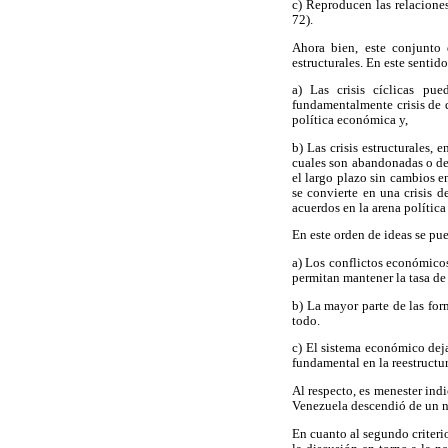
c) Reproducen las relacione
72).
Ahora bien, este conjunto 
estructurales. En este sentido
a) Las crisis cíclicas pu
fundamentalmente crisis de 
política económica y,
b) Las crisis estructurales, 
cuales son abandonadas o des
el largo plazo sin cambios 
se convierte en una crisis 
acuerdos en la arena política 
En este orden de ideas se pue
a) Los conflictos económicos
permitan mantener la tasa de 
b) La mayor parte de las for
todo.
c) El sistema económico deja 
fundamental en la reestructu
Al respecto, es menester ind
Venezuela descendió de un n
En cuanto al segundo criterio