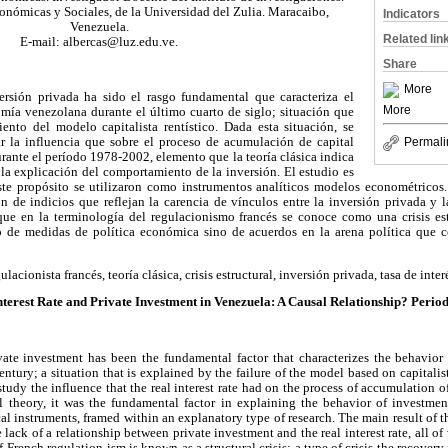
onómicas y Sociales, de la Universidad del Zulia. Maracaibo,
Indicators
Venezuela.
Related lin
E-mail: albercas@luz.edu.ve.
Share
More
ersión privada ha sido el rasgo fundamental que caracteriza el
More
ía venezolana durante el último cuarto de siglo; situación que
ento del modelo capitalista rentístico. Dada esta situación, se
ar la influencia que sobre el proceso de acumulación de capital
Permali
durante el período 1978-2002, elemento que la teoría clásica indica
la explicación del comportamiento de la inversión. El estudio es
ste propósito se utilizaron como instrumentos analíticos modelos econométricos. 
n de indicios que reflejan la carencia de vínculos entre la inversión privada y la
 que en la terminología del regulacionismo francés se conoce como una crisis estr
o de medidas de política económica sino de acuerdos en la arena política que c
lacionista francés, teoría clásica, crisis estructural, inversión privada, tasa de interé
nterest Rate and Private Investment in Venezuela: A Causal Relationship? Perio
vate investment has been the fundamental factor that characterizes the behavi
century; a situation that is explained by the failure of the model based on capitalist 
study the influence that the real interest rate had on the process of accumulation o
l theory, it was the fundamental factor in explaining the behavior of investmen
al instruments, framed within an explanatory type of research. The main result of t
he lack of a relationship between private investment and the real interest rate, all o
 French regulation-ism is known as a structural crisis: a type of crisis the recover