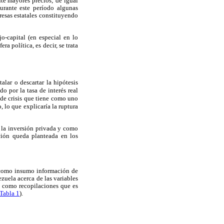
te mayores precios; de igual
urante este período algunas
esas estatales constituyendo
jo-capital (en especial en lo
ra política, es decir, se trata
lar o descartar la hipótesis
o por la tasa de interés real
 de crisis que tiene como uno
 lo que explicaría la ruptura
 la inversión privada y como
ación queda planteada en los
 como insumo información de
zuela acerca de las variables
í como recopilaciones que es
 Tabla 1
).