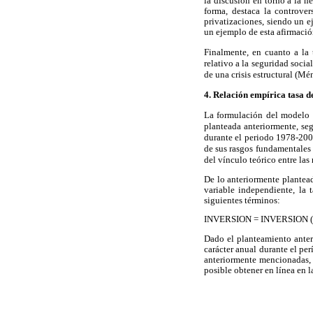
la discusión en torno a la 
forma, destaca la controve
privatizaciones, siendo un 
un ejemplo de esta afirmac
Finalmente, en cuanto a la t
relativo a la seguridad social
de una crisis estructural (Mé
4. Relación empírica tasa d
La formulación del modelo e
planteada anteriormente, seg
durante el periodo 1978-2002
de sus rasgos fundamentales 
del vínculo teórico entre la
De lo anteriormente plantea
variable independiente, la 
siguientes términos:
INVERSION = INVERSION ( 
Dado el planteamiento ante
carácter anual durante el pe
anteriormente mencionadas, 
posible obtener en línea en 