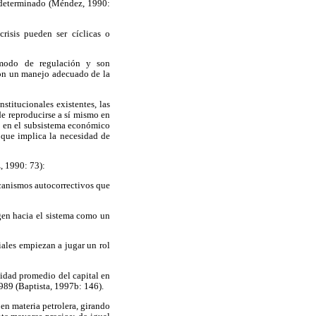
e determinado (Méndez, 1990:
risis pueden ser cíclicas o
l modo de regulación y son
con un manejo adecuado de la
nstitucionales existentes, las
de reproducirse a sí mismo en
n en el subsistema económico
 que implica la necesidad de
z, 1990: 73):
ecanismos autocorrectivos que
igen hacia el sistema como un
ciales empiezan a jugar un rol
lidad promedio del capital en
89 (Baptista, 1997b: 146).
 en materia petrolera, girando