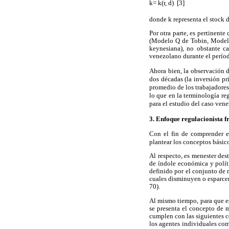
k= k(r, d)  [3]
donde k representa el stock 
Por otra parte, es pertinent
(Modelo Q de Tobin, Modelo 
keynesiana), no obstante ca
venezolano durante el perí
Ahora bien, la observación d
dos décadas (la inversión pr
promedio de los trabajadores
lo que en la terminología re
para el estudio del caso ven
3. Enfoque regulacionista f
Con el fin de comprender el
plantear los conceptos básic
Al respecto, es menester de
de índole económica y polít
definido por el conjunto de 
cuales disminuyen o esparce
70).
Al mismo tiempo, para que es
se presenta el concepto de 
cumplen con las siguientes c
los agentes individuales co