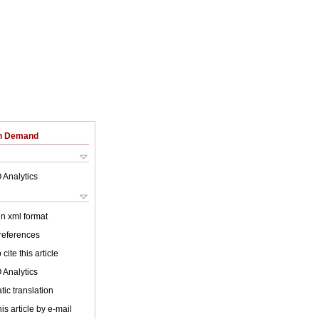
on Demand
 Analytics
 in xml format
 references
cite this article
 Analytics
ic translation
is article by e-mail