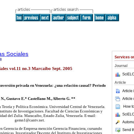
as Sociales
Services 
8
Journal
iales vol.11 no.3 Marcaibo Sept. 2005
SciELO
Article
a inversión privada en Venezuela: ¿una relación causal? Periodo
Article
., Gustavo E.* Castellano M., Alberto G. **
Article
How to 
 Teoría y Política Económica. Universidad Central de Venezuela.
nstituto de Investigaciones. Facultad de Ciencias Económicas y
SciELO
sidad del Zulia. Maracaibo, Estado Zulia, Venezuela. E-mail:
gemn1@cantv.net.
Automat
en Gerencia de Empresa mención Gerencia Financiera, cursando
Send th
ómicas. Investigador Docente del Instituto de Investigaciones.