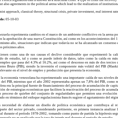
 also agreements in the political arena which lead to the realization of institution
ist approach, classical theory, structural crisis, private investment, real interest rate
ado:
05-10-03
ezuela experimenta cambios en el marco de un ambiente conflictivo en la arena polí
 en la aprobación de una nueva Constitución, así como en los acontecimientos del 11
 mismo año, situaciones que indican que todavía no se ha alcanzado un consenso e
los próximos años.
tienen como una de sus causas el declive considerable que experimentó la cal
do de estudio, tal y como se puede inferir de datos, tales como la caída en más 
sempleo que pasa del 4.3% al 16.2%, así como el descenso en más de dos tercios 
erno Bruto (PIB); siendo la inversión el componente más volátil del PIB (Mank
elevante en el nivel de empleo y producción que presenta la economía.
o la economía venezolana ha experimentado una importante caída de sus niveles de
del PIB, mientras que el año 2002 representaba apenas un 7,8% del PIB, como r
lera era la principal fuente de financiamiento del proceso de acumulación de capit
ción de estrategias económicas que faciliten la reactivación del proceso de acumul
un proceso de quiebre del conjunto de regularidades que permiten una evolució
ado en términos del enfoque regulacionista francés sugiere el agotamiento del rég
a necesidad de elaborar un diseño de política económica que contribuya al r
arte del sector privado, considerando pertinente, en primera instancia analizar l
 real durante el período 1978-2002; tomando como punto de partida la hipótesis se
nezuela no es explicado por la tasa de interés real durante el periodo de estudio.