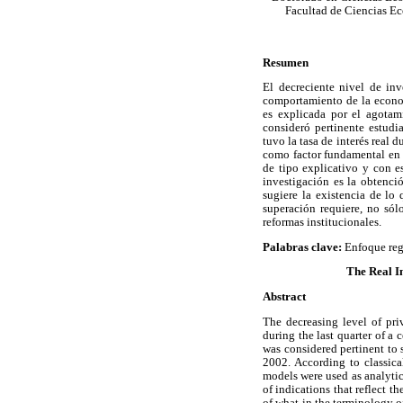
Facultad de Ciencias Ec
Resumen
El decreciente nivel de inv
comportamiento de la econom
es explicada por el agotami
consideró pertinente estudi
tuvo la tasa de interés real 
como factor fundamental en 
de tipo explicativo y con e
investigación es la obtenció
sugiere la existencia de lo
superación requiere, no sól
reformas institucionales.
Palabras clave:
Enfoque regu
The Real I
Abstract
The decreasing level of pri
during the last quarter of a 
was considered pertinent to 
2002. According to classica
models were used as analytic
of indications that reflect t
of what in the terminology of