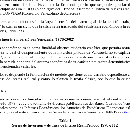
necesidad de maximizar la participación en el mercado o maximizar la renta median
rsia en torno al rol del Estado en la Economía por lo que se puede apreciar d
ejemplo de ello SIDOR (Siderúrgica del Orinoco) así como el inicio de nuevas empr
ión CONVIASA (Consorcio Venezolano de Aviación).
ercera condición resalta la larga discusión del marco legal de la relación traba
) lo cual es un signo que la crisis se ha trasladado del subsistema económico a la esfe
ndez, 1990: 73).
e interés e inversión en Venezuela (1978-2002)
conométrico tiene como finalidad obtener evidencia empírica que permita apunta
ún la cual el comportamiento de la inversión privada en Venezuela no es explicad
, situación que tendría lugar debido a la existencia de una crisis estructural; tipo
la pérdida por parte del sistema económico de su carácter totalmente determinístico,
s mencionadas variables.
do, se desprende la formulación de modelo que tiene como variable dependiente a
tasa de interés real, tal y como lo plantea la teoría clásica, por lo que la ecu
R )
rior se procedió a formular un modelo econométrico uniecuacional, el cual tomó
ríodo 1978 - 2002 proveniente de diversas publicaciones del Banco Central de Vene
tales como los Informes Económicos, los Anuarios de Estadísticas Financieras as
la página del ente emisor como las Series Estadísticas de Venezuela 1940-1999 (
Ver
Tabla 1
Series de Inversión y de Tasa de Interés Real. Período 1978-2002