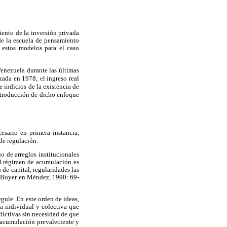
iento de la inversión privada
de la escuela de pensamiento
e estos modelos para el caso
Venezuela durante las últimas
zada en 1978; el ingreso real
 indicios de la existencia de
introducción de dicho enfoque
esario en primera instancia,
de regulación.
 de arreglos institucionales
el régimen de acumulación es
de capital, regularidades las
 (Boyer en Méndez, 1990: 69-
gule. En este orden de ideas,
a individual y colectiva que
lictivas sin necesidad de que
 acumulación prevaleciente y