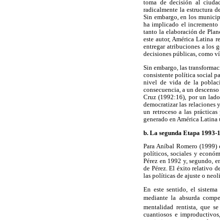
toma de decisión al ciuda
radicalmente la estructura 
Sin embargo, en los municip
ha implicado el incremento 
tanto la elaboración de Pla
este autor, América Latina r
entregar atribuciones a los 
decisiones públicas, como ví
Sin embargo, las transformac
consistente política social 
nivel de vida de la poblac
consecuencia, a un descenso 
Cruz (1992:16), por un lado,
democratizar las relaciones 
un retroceso a las prácticas
generado en América Latina u
b. La segunda Etapa 1993-1
Para Aníbal Romero (1999) c
políticos, sociales y econó
Pérez en 1992 y, segundo, en
de Pérez. El éxito relativo 
las políticas de ajuste o neol
En este sentido, el sistem
mediante la absurda compe
mentalidad rentista, que s
cuantiosos e improductivos