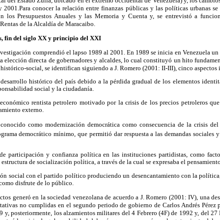
al del Estado Zulia, ubicado en el extremo occidental de Venezuela) y, los cambio
 2001.Para conocer la relación entre finanzas públicas y las políticas urbanas se 
n los Presupuestos Anuales y las Memoria y Cuenta y, se entrevistó a funcion
 Rentas de la Alcaldía de Maracaibo.
s, fin del siglo XX y principio del XXI
nvestigación comprendió el lapso 1989 al 2001. En 1989 se inicia en Venezuela un
a elección directa de gobernadores y alcaldes, lo cual constituyó un hito fundament
 histórico-social, se identifican siguiendo a J. Romero (2001: II-III), cinco aspectos
desarrollo histórico del país debido a la pérdida gradual de los elementos identit
sponsabilidad social y la ciudadanía.
conómico rentista petrolero motivado por la crisis de los precios petroleros que
damiento externo.
 conocido como modernización democrática como consecuencia de la crisis del 
ograma democrático mínimo, que permitió dar respuesta a las demandas sociales 
de participación y confianza política en las instituciones partidistas, como fact
estructura de socialización política, a través de la cual se expresaba el pensamien
ción social con el partido político produciendo un desencantamiento con la política,
omo disfrute de lo público.
ectos generó en la sociedad venezolana de acuerdo a J. Romero (2001: IV), una de
ctativas no cumplidas en el segundo periodo de gobierno de Carlos Andrés Pérez p
9 y, posteriormente, los alzamientos militares del 4 Febrero (4F) de 1992 y, del 2