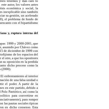
róleo tenemos y más caro lo
este autor, los valores antes
isis económica y social, la
es inexplicable sino también
ciar su gestión, un acelerado
0), el problema de fondo de
esencanto con el bipartidismo
iana y, ruptura interna del
tapas: 1999 y 2000-2001, que
ente, asumido por Chávez como
l 15 de diciembre de 1999 con
tofijismo de los espacios del
 el otro, a que los opositores
n su oposición en la perdida
 tanto dicho proceso como la
s (2000).
 El enfrentamiento al interior
ormación de una falsa unidad o
ir el poder. A partir de la
nes en este partido, debido a
 Polo Patriótico, así como la
olítico para convertirse en
nunciativamente), para romper
on las pautas sociales típicas
aron en dicho consenso. Esta