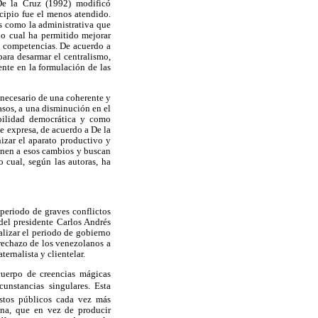
De la Cruz (1992) modificó
cipio fue el menos atendido.
s como la administrativa que
lo cual ha permitido mejorar
e competencias. De acuerdo a
para desarmar el centralismo,
ente en la formulación de las
 necesario de una coherente y
asos, a una disminución en el
abilidad democrática y como
e expresa, de acuerdo a De la
nizar el aparato productivo y
ponen a esos cambios y buscan
o cual, según las autoras, ha
periodo de graves conflictos
del presidente Carlos Andrés
alizar el periodo de gobierno
 rechazo de los venezolanos a
ternalista y clientelar.
cuerpo de creencias mágicas
cunstancias singulares. Esta
astos públicos cada vez más
ana, que en vez de producir