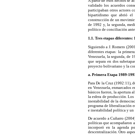
A partir de esos hechos se a
validado los acuerdos cons
participaban otros actores c
bipartidismo que abrió el
construcción de un movimient
de 1992 y, la segunda, media
político de conciliación ante
1.1. Tres etapas diferentes
Siguiendo a J. Romero (2001:
diferentes etapas: la primer
Venezuela, la segunda, de 19
que separa en dos subetapas
proyecto bolivariano y la co
a. Primera Etapa 1989-1993
Para De la Cruz (1992:11), d
en Venezuela, enmarcados en 
básicos fueron, la apertura a
la esfera de producción. Los 
inestabilidad de la democra
programa de liberalización e
e inestabilidad política y un
De acuerdo a Cuñarro (2004)
políticas que acompañaron al
incorporó en la agenda po
descentralización. Otro aspec