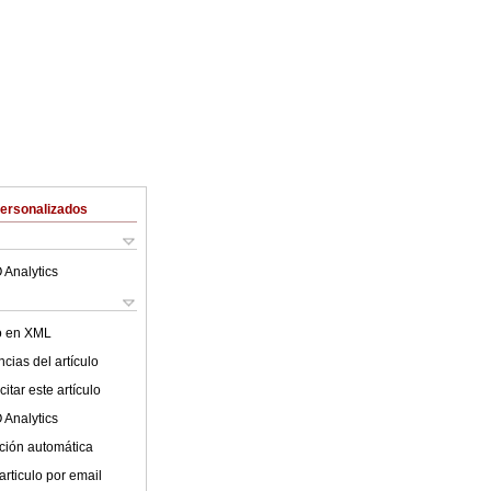
Personalizados
 Analytics
lo en XML
cias del artículo
itar este artículo
 Analytics
ción automática
articulo por email