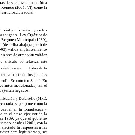
as de socialización política
J. Romero (2001: VI), como la
participación social.
orial y urbanística y, en los
anas vigente -Ley Orgánica de
de Régimen Municipal (1989),
 (de arriba abajo) a partir de
-63), valida el planteamiento
dientes de otros y su validez
 artículo 16 refuerza este
 establecidas en el plan de la
icia a partir de los grandes
sarrollo Económico Social. En
yes antes mencionadas). En el
ba) están negados.
nificación y Desarrollo (MPD,
ncentrada, se propone como la
 central en la formulación y
o en el brazo ejecutor de la
o en 1989, ya que el gobierno
iempo, desde el 2001, con la
 afectado la respuestas a las
eren para legitimarse y, ser