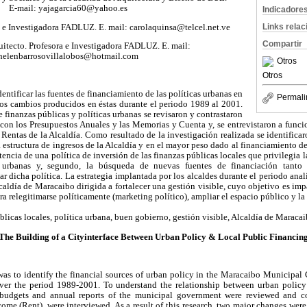
E-mail: yajagarcia60@yahoo.es
Indicadore
Links rela
a e Investigadora FADLUZ. E. mail: carolaquinsa@telcel.net.ve
Compartir
tecto. Profesora e Investigadora FADLUZ. E. mail:
helenbarrosovillalobos@hotmail.com
Otros
Otros
identificar las fuentes de financiamiento de las políticas urbanas en
Permali
los cambios producidos en éstas durante el periodo 1989 al 2001.
e finanzas públicas y políticas urbanas se revisaron y contrastaron
con los Presupuestos Anuales y las Memorias y Cuenta y, se entrevistaron a funci
 Rentas de la Alcaldía. Como resultado de la investigación realizada se identific
la estructura de ingresos de la Alcaldía y en el mayor peso dado al financiamiento de 
tencia de una política de inversión de las finanzas públicas locales que privilegia 
s urbanas y, segundo, la búsqueda de nuevas fuentes de financiación tanto
tar dicha política. La estrategia implantada por los alcaldes durante el periodo ana
caldía de Maracaibo dirigida a fortalecer una gestión visible, cuyo objetivo es imp
a relegitimarse políticamente (marketing político), ampliar el espacio público y la
licas locales, política urbana, buen gobierno, gestión visible, Alcaldía de Maracai
The Building of a Cityinterface Between Urban Policy & Local Public Financin
 was to identify the financial sources of urban policy in the Maracaibo Municipa
ver the period 1989-2001. To understand the relationship between urban policy
udgets and annual reports of the municipal government were reviewed and con
me (Rent), were interviewed. As a result of this research, two major changes were 