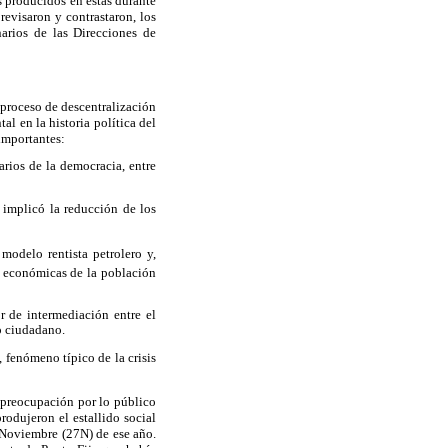
s producidos en éstas durante
revisaron y contrastaron, los
arios de las Direcciones de
 proceso de descentralización
al en la historia política del
 importantes:
arios de la democracia, entre
 implicó la reducción de los
modelo rentista petrolero y,
y económicas de la población
or de intermediación entre el
to ciudadano.
 fenómeno típico de la crisis
spreocupación por lo público
rodujeron el estallido social
7 Noviembre (27N) de ese año.