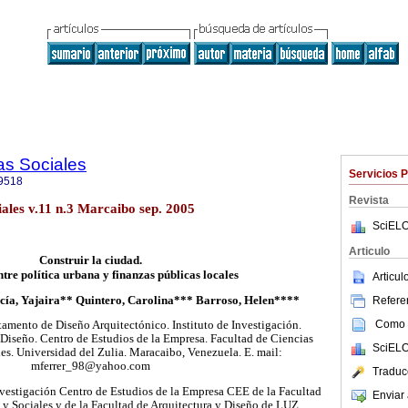
as Sociales
Servicios 
9518
Revista
iales v.11 n.3 Marcaibo sep. 2005
SciELO
Articulo
Construir la ciudad.
ntre política urbana y finanzas públicas locales
Articu
cía, Yajaira** Quintero, Carolina*** Barroso, Helen****
Referen
Como c
tamento de Diseño Arquitectónico. Instituto de Investigación.
 Diseño. Centro de Estudios de la Empresa. Facultad de Ciencias
SciELO
s. Universidad del Zulia. Maracaibo, Venezuela. E. mail:
mferrer_98@yahoo.com
Traduc
nvestigación Centro de Estudios de la Empresa CEE de la Facultad
Enviar 
y Sociales y de la Facultad de Arquitectura y Diseño de LUZ.