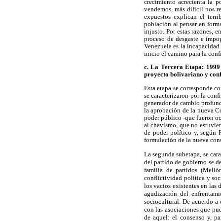
crecimiento acrecienta la 
vendemos, más difícil nos re
expuestos explican el terr
población al pensar en form
injusto. Por estas razones, 
proceso de desgaste e impo
Venezuela es la incapacidad 
inicio el camino para la con
c. La Tercera Etapa: 1999 
proyecto bolivariano y conf
Esta etapa se corresponde c
se caracterizaron por la con
generador de cambio profundo
la aprobación de la nueva Co
poder público -que fueron ocu
al chavismo, que no estuvie
de poder político y, según 
formulación de la nueva con
La segunda subetapa, se carac
del partido de gobierno se de
familia de partidos (Melló
conflictividad política y so
los vacíos existentes en las
agudización del enfrentami
sociocultural. De acuerdo a 
con las asociaciones que pudi
de aquel: el consenso y, pa