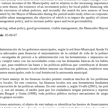
the various incomes of the Municipality and in relation to the increasing importanc
s were drawn; the existence of an investment policy for local public financing whi
he execution of urban policies, and secondly the search for new sources of local
anted by the Mayor of Maracaibo during the period under study relies on corporate 
sible urban management, the objective of which is to impact the quality of citizen 
management policy, and to increase public space and local governability.
nancing, urban policy, good government, visible management, the Maracaibo Mayors 
ado
: 05-06-07
administración de los gobiernos municipales, según la red Inter-Municipal Ayuda Ur
os adecuados para financiar el mejoramiento de la calidad de vida de la poblaci
as encargadas de proveer a la administración con las herramientas e impuestos nec
 y cumplir tanto con las necesidades como con las demandas básicas de los habita
ue, para establecer las bases y las políticas públicas que contribuyan al desarr
mérica, los gobiernos locales deben mejorar sus finanzas públicas, establecer si
suntos municipales, todo lo cual fortalecerá la autonomía municipal.
l buen manejo de las finanzas locales permite erradicar muchos de los problemas
s locales. En este contexto, las finanzas locales son una herramienta fundament
ejecución de las políticas urbanas. En este sentido y, según Uvalle (2001), las pol
 y, son así mismo, el medio para que los ciudadanos tengan presencia y represe
Para Brugué y Goma (1998), toda política pública incluye mecanismos de asign
es grupos sociales.
nes anteriores, el objeto de este trabajo es identificar las fuentes de financiamien