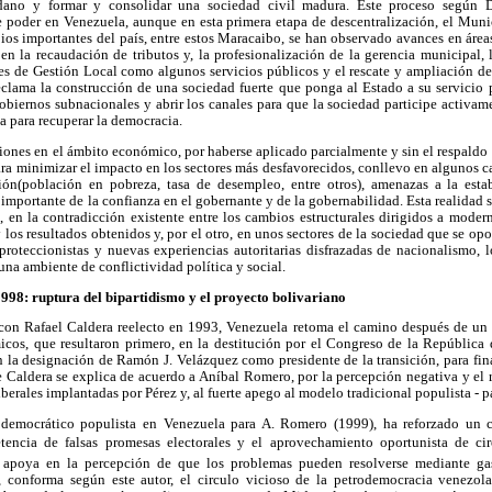
dano y formar y consolidar una sociedad civil madura. Este proceso según 
de poder en Venezuela, aunque en esta primera etapa de descentralización, el Muni
ios importantes del país, entre estos Maracaibo, se han observado avances en área
en la recaudación de tributos y, la profesionalización de la gerencia municipal, 
nes de Gestión Local como algunos servicios públicos y el rescate y ampliación d
eclama la construcción de una sociedad fuerte que ponga al Estado a su servicio 
gobiernos subnacionales y abrir los canales para que la sociedad participe activam
a para recuperar la democracia.
iones en el ámbito económico, por haberse aplicado parcialmente y sin el respaldo
para minimizar el impacto en los sectores más desfavorecidos, conllevo en algunos c
ión(población en pobreza, tasa de desempleo, entre otros), amenazas a la est
importante de la confianza en el gobernante y de la gobernabilidad. Esta realidad s
 en la contradicción existente entre los cambios estructurales dirigidos a moder
y los resultados obtenidos y, por el otro, en unos sectores de la sociedad que se o
 proteccionistas y nuevas experiencias autoritarias disfrazadas de nacionalismo, l
na ambiente de conflictividad política y social.
998: ruptura del bipartidismo y el proyecto bolivariano
on Rafael Caldera reelecto en 1993, Venezuela retoma el camino después de un 
micos, que resultaron primero, en la destitución por el Congreso de la República 
 la designación de Ramón J. Velázquez como presidente de la transición, para fin
de Caldera se explica de acuerdo a Aníbal Romero, por la percepción negativa y el
iberales implantadas por Pérez y, al fuerte apego al modelo tradicional populista - pa
a democrático populista en Venezuela para A. Romero (1999), ha reforzado un 
tencia de falsas promesas electorales y el aprovechamiento oportunista de cir
e apoya en la percepción de que los problemas pueden resolverse mediante g
, conforma según este autor, el circulo vicioso de la petrodemocracia venezol