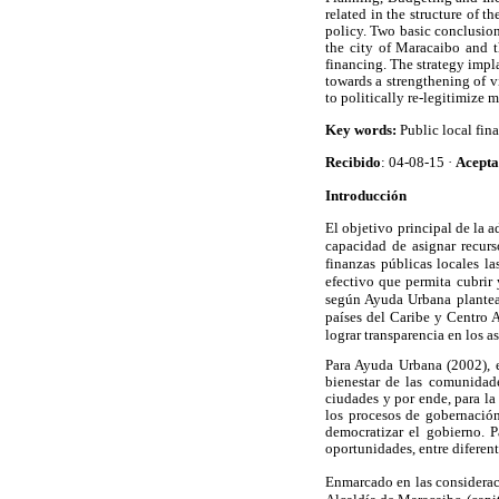
related in the structure of 
policy. Two basic conclusion
the city of Maracaibo and t
financing. The strategy impl
towards a strengthening of vi
to politically re-legitimize 
Key words:
Public local fi
Recibido
: 04-08-15 ·
Acept
Introducción
El objetivo principal de la 
capacidad de asignar recurs
finanzas públicas locales l
efectivo que permita cubrir
según Ayuda Urbana plantea q
países del Caribe y Centro A
lograr transparencia en los a
Para Ayuda Urbana (2002), e
bienestar de las comunidade
ciudades y por ende, para la 
los procesos de gobernación
democratizar el gobierno. 
oportunidades, entre diferent
Enmarcado en las consideracio