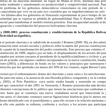
pobreza de las mayorías mediante un toque de Midas al revés, mientras más pet
sulta sembrarlo y transformarlo en productividad y competitividad nacional. Para 
ible problema de los gobiernos democráticos venezolanos en este periodo de cr
a mayoritaria que vive en un país rico considera que su empobrecimiento no solo 
en los últimos años los gobiernos en Venezuela experimentan al poco tiempo de ini
pularidad que se expresa en pérdida de gobernabilidad. Para A. Romero (1999: 8
social para transformar el modelo rentista petrolero. Esta incapacidad aunada al d
figuración y consolidación del proyecto bolivariano chavista.
y 2000-2001: proceso constituyente y establecimiento de la República Bolivar
lictividad sociopolítica
on el periodo chavista y se subdivide de acuerdo J Romero (2000: IX), en dos sube
frontación entre actores sociales y políticos sobre la matriz del proceso constituy
 a partir de la transformación del poder constituido. Este proceso que culmino e
nstitución de 1999, implico por un lado, el desplazamiento de los actores del pun
pados por actores cercanos al presidente de la república (militares y civiles)- y, por
ron de acuerdo con algunos cambios incorporados en la nueva constitución, basaba
Ferrer (2003), a diferencias de fondo en los valores y principios que sustentaron
stitución que fue aprobada con menos del 50% de los votantes, según Brewer Caria
terizó por el enfrentamiento dentro del chavismo y entre estos y los antichavistas.
be para este autor, a la ausencia de una filosofía política compartida y en la conf
n, 2002), el Polo Patriótico, cuya unión estaba basada y sostenida en compart
cial que caracterizó el año 2001 en Venezuela, J. Romero pronosticaba más divisio
 diferentes concepciones de lo público que tienen las asociaciones que conforman el
ento hasta que se construya una nueva ciudadanía social que transcienda lo p
este autor, el chavismo construye nuevas figuraciones históricas (por lo menos e
eran identificarlo con el puntofijismo y, para ello recurre a la relación antónima c
ra ello este partido se enfrenta, confronta y excluye a los actores que particip