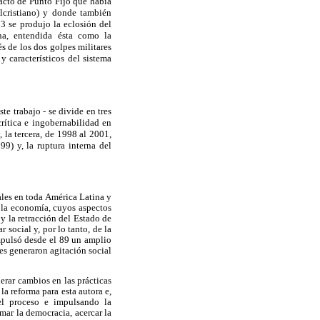
pacto de Punto Fijo que había
lcristiano) y donde también
93 se produjo la eclosión del
na, entendida ésta como la
s de los dos golpes militares
y característicos del sistema
e trabajo - se divide en tres
crítica e ingobernabilidad en
 la tercera, de 1998 al 2001,
9) y, la ruptura interna del
ales en toda América Latina y
e la economía, cuyos aspectos
 y la retracción del Estado de
 social y, por lo tanto, de la
mpulsó desde el 89 un amplio
es generaron agitación social
rar cambios en las prácticas
a reforma para esta autora e,
el proceso e impulsando la
imar la democracia, acercar la