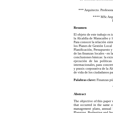
*** Arquitecto. Profesor
**** MSc Arqui
Resumen
El objeto de este trabajo es 
la Alcaldía de Maracaibo y 
Para conocer la relación entr
los Planes de Gestión Local 
Planificación, Presupuesto y
de las finanzas locales - en 
conclusiones básicas: la exis
ejecución de las política
internacionales, para concre
y praxis corporativa de la Al
de vida de los ciudadanos par
Palabras clave:
Finanzas púb
Abstract
The objective of this paper
that occurred in the same o
management plans, annual b
Planning, Budgeting and Inco