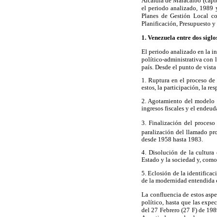
Alcaldía de Maracaibo (capit
el periodo analizado, 1989 y
Planes de Gestión Local co
Planificación, Presupuesto y
1. Venezuela entre dos siglo
El periodo analizado en la i
político-administrativa con l
país. Desde el punto de vista
1. Ruptura en el proceso de 
estos, la participación, la re
2. Agotamiento del modelo e
ingresos fiscales y el endeu
3. Finalización del proceso
paralización del llamado pr
desde 1958 hasta 1983.
4. Disolución de la cultura 
Estado y la sociedad y, como 
5. Eclosión de la identifica
de la modernidad entendida c
La confluencia de estos asp
político, hasta que las expe
del 27 Febrero (27 F) de 198