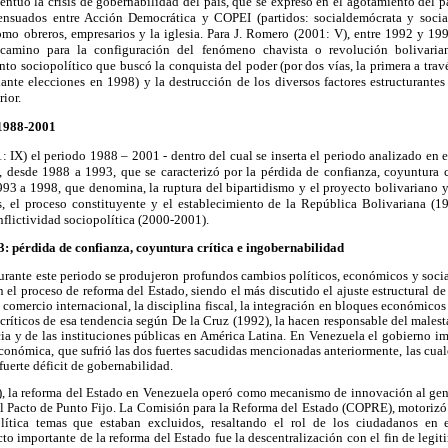
centuó la crisis de gobernabilidad del país, que se expresó en el agotamiento del 
ensuados entre Acción Democrática y COPEI (partidos: socialdemócrata y socia
omo obreros, empresarios y la iglesia. Para J. Romero (2001: V), entre 1992 y 19
 camino para la configuración del fenómeno chavista o revolución bolivaria
o sociopolítico que buscó la conquista del poder (por dos vías, la primera a travé
nte elecciones en 1998) y la destrucción de los diversos factores estructurantes 
rior.
: 1988-2001
 IX) el periodo 1988 – 2001 - dentro del cual se inserta el periodo analizado en est
a, desde 1988 a 1993, que se caracterizó por la pérdida de confianza, coyuntura 
93 a 1998, que denomina, la ruptura del bipartidismo y el proyecto bolivariano y,
, el proceso constituyente y el establecimiento de la República Bolivariana (199
nflictividad sociopolítica (2000-2001).
: pérdida de confianza, coyuntura crítica e ingobernabilidad
urante este periodo se produjeron profundos cambios políticos, económicos y soci
el proceso de reforma del Estado, siendo el más discutido el ajuste estructural d
l comercio internacional, la disciplina fiscal, la integración en bloques económicos
críticos de esa tendencia según De la Cruz (1992), la hacen responsable del malestar
cia y de las instituciones públicas en América Latina. En Venezuela el gobierno i
conómica, que sufrió las dos fuertes sacudidas mencionadas anteriormente, las cual
 fuerte déficit de gobernabilidad.
, la reforma del Estado en Venezuela operó como mecanismo de innovación al gene
 Pacto de Punto Fijo. La Comisión para la Reforma del Estado (COPRE), motorizó l
lítica temas que estaban excluidos, resaltando el rol de los ciudadanos en 
to importante de la reforma del Estado fue la descentralización con el fin de legit