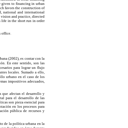
e given to financing in urban
ch favors the construction of
, national and international
vision and practice, directed
life in the short run in order
office.
bana (2002), es contar con la
ón. En este sentido, son las
esarios para lograr un flujo
ntes locales. Sumado a ello,
ollo urbano en el caso de los
stemas impositivos adecuados,
 que afectan el desarrollo y
al para el desarrollo de las
íticas son pieza esencial para
ntación en los procesos para
ación pública de recursos y
to de la política urbana en la