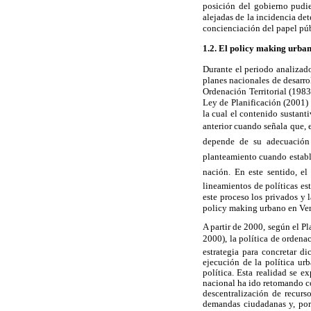
posición del gobierno pudie
alejadas de la incidencia de
concienciación del papel púb
1.2. El policy making urba
Durante el periodo analizado
planes nacionales de desarro
Ordenación Territorial (198
Ley de Planificación (2001) e
la cual el contenido sustant
anterior cuando señala que, 
depende de su adecuación 
planteamiento cuando establec
nación. En este sentido, e
lineamientos de políticas es
este proceso los privados y 
policy making urbano en Vene
A partir de 2000, según el P
2000), la política de ordenac
estrategia para concretar d
ejecución de la política ur
política. Esta realidad se e
nacional ha ido retomando c
descentralización de recurso
demandas ciudadanas y, por 