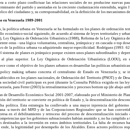
ra a corto plazo conflictuar las relaciones sociales de no producirse nuevas paut
terminante del partido y asentadas en la creciente ciudanización entendida, según 
lico del ciudadano y, su corresponsabilidad, en la definición de los mecanismos de 
no en Venezuela 1989-2001
, la política urbana en Venezuela se ha formulado en los planes de ordenación territ
llo económico-social siguiendo, de acuerdo al sistema de leyes territoriales y urb
3), Ley Orgánica de Ordenación Urbanística (1988), Reforma de la Ley Orgánica 
ntre otras - una lógica voluntarista, centralista, jerárquica y en cascada o top down
ivo de la política urbana va adquiriendo mayor especificidad. Rodríguez (1993: 62
el sistema de planes es jerárquico porque existen unos planes subordinados y depen
al plan superior. La Ley Orgánica de Ordenación Urbanística (LOOU), en su
e como el objetivo de los planes urbanos es desarrollar las políticas urbanísticas
l policy making urbano concreta el centralismo de Estado en Venezuela y, se in
tablecidos en los planes nacionales, de Ordenación del Territorio (PNOT) y de De
la sociedad civil participan ex post (durante la Consulta Pública exigida en las le
zuela, para Ferrer (2003) la retroalimentación y procesos bottom up (de abajo arri
lan de Desarrollo Económico Social 2001-2007, elaborado por el Ministerio de Pla
ión del territorio se convierte en política de Estado y, la descentralización desco
icha política. Esta estrategia ha conllevado a una mayor injerencia del gobierno
bana -a través del MPD y de las Corporaciones Regionales- que se han convertid
xpresa en el debilitamiento y retroceso del proceso de descentralización iniciad
ompetencias que los gobiernos subnacionales habían asumido y, no ha cumplido a t
s destinados a la inversión en estos ámbitos territoriales. La falta de recursos ha
ende, la legitimidad por desempeño de los Alcaldes. Estos actores políticos requi