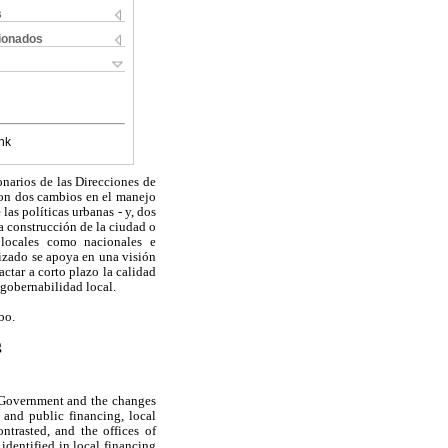
s
cionados
nk
onarios de las Direcciones de
aron dos cambios en el manejo
las políticas urbanas - y, dos
la construcción de la ciudad o
 locales como nacionales e
lizado se apoya en una visión
actar a corto plazo la calidad
 gobernabilidad local.
bo.
g
l Government and the changes
 and public financing, local
trasted, and the offices of
identified in local financing