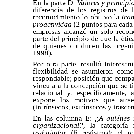
En la parte D:
Valores y princip
diferencia de los registros de
reconocimiento lo obtuvo la
tra
proactividad
(2 puntos para cada
empresas alcanzó un solo recono
parte del principio de que la étic
de quienes conducen las organi
1998).
Por otra parte, resultó interesan
flexibilidad se asumieron com
respondable; posición que compar
vincula a la concepción que se t
relacional y, específicamente,
expone los motivos que atra
(intrínsecos, extrínsecos y trasce
En las columna E:
¿A quiénes 
organizacional?,
la categoría 
trabajador
(6 registros); el 