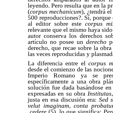
leyendo. Pero resulta que en la p
(
corpus mechanicum
), ¿tendrá e
500
reproducciones?. Sí, porque 
al editor sobre este
corpus mi
relevante que el mismo haya sido
autor conserva los derechos so
artículo no posee un 
derecho
 
derecho, que recae sobre la obr
las veces reproducidas y plasmada
La diferencia entre el
corpus m
desde el comienzo de las nociones
Imperio Romano ya se prese
específicamente a una obra plá
solución fue dada basándose en 
expresadas en su obra
Institutas
justa en esa discusión era: 
Sed s
velut imaginam, conta probatu
cedere
 (5), lo que significa: 
Per