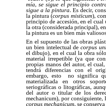
mía, se sigue el principio contr
sigue a la pintura
. Es decir, con
la pintura (
corpus misticum
), co
principio de accesión, en el cual
la otra (considerada principal), e
la pintura es un bien más valioso
En el supuesto de las obras plás
un bien intelectual de
corpus un
el dibujo), en el cual la obra só
material irrepetible (ya que con
propias manos del autor, el cual
tendrá diferencias con el ori
embargo, esto no significa q
materializada en otros sopor
seriográficas o litográficas, aun
del autor o titular de los dere
mechanicum), por consiguiente, l
corpus mechanicum
, se conserv