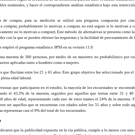
ables nominales, y hacer el correspondiente análisis estadístico bajo esta restricci
 de compra, para su medición se utilizó una pregunta compuesta por cinco
 a comprar, probablemente lo motivan a comprar, no está seguro si lo motivan a 
vamente no lo motivan a comprar). Este método de alternativas se presenta como la 
idez con la que se pueden obtener las respuestas y la facilidad de procesamiento de 
 se empleó el programa estadístico SPSS en su versión 11.0.
 una muestra de 300 personas, por medio de un muestreo no probabilístico por cuo
fueron aplicadas tanto a hombres como a mujeres.
es que fluctúan entre los 21 y 61 años. Este grupo objetivo fue seleccionado por el
 plena edad laboral.
ersonas que participaron en el estudio, la mayoría de los encuestados se encontrab
ando el 43,3% de la muestra, seguidos por aquellos que tenían entre 31 y 40
50 años de edad, representando cada uno de estos tramos el 24% de la muestra. F
aron ser aquellos que se encuentran con edades sobre los 51 años y sobre todo a
a representan casi el 9% del total de los encuestados.
n
ndicaron que la publicidad expuesta en la vía pública, cumple a lo menos con uno 