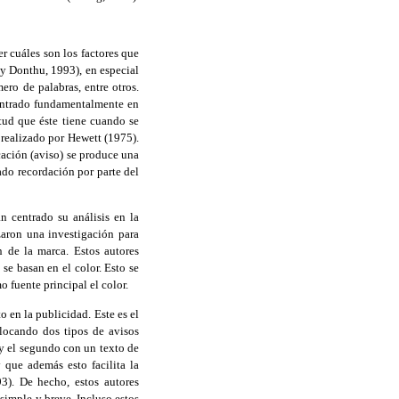
r cuáles son los factores que
y Donthu, 1993), en especial
ero de palabras, entre otros.
centrado fundamentalmente en
itud que éste tiene cuando se
 realizado por Hewett (1975).
cación (aviso) se produce una
ado recordación por parte del
n centrado su análisis en la
zaron una investigación para
n de la marca. Estos autores
se basan en el color. Esto se
 fuente principal el color.
o en la publicidad. Este es el
olocando dos tipos de avisos
 y el segundo con un texto de
 que además esto facilita la
3). De hecho, estos autores
simple y breve. Incluso estos