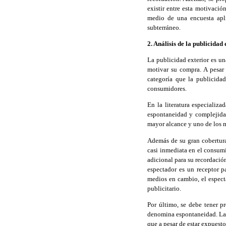
existir entre esta motivació
medio de una encuesta apli
subterráneo.
2. Análisis de la publicidad 
La publicidad exterior es una
motivar su compra. A pesar
categoría que la publicida
consumidores.
En la literatura especializa
espontaneidad y complejidad
mayor alcance y uno de los 
Además de su gran cobertura,
casi inmediata en el consum
adicional para su recordació
espectador es un receptor p
medios en cambio, el espect
publicitario.
Por último, se debe tener pr
denomina espontaneidad. La p
que a pesar de estar expuest