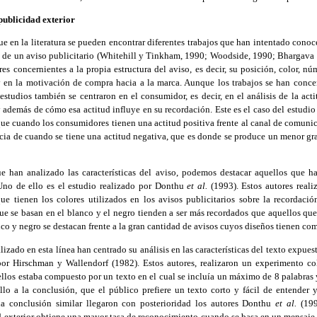
 publicidad exterior
e en la literatura se pueden encontrar diferentes trabajos que han intentado conoce
ad de un aviso publicitario (Whitehill y Tinkham, 1990; Woodside, 1990; Bhargava 
s concernientes a la propia estructura del aviso, es decir, su posición, color, núm
y en la motivación de compra hacia a la marca. Aunque los trabajos se han con
 estudios también se centraron en el consumidor, es decir, en el análisis de la act
y además de cómo esa actitud influye en su recordación. Este es el caso del estudio
ue cuando los consumidores tienen una actitud positiva frente al canal de comuni
cia de cuando se tiene una actitud negativa, que es donde se produce un menor gr
e han analizado las características del aviso, podemos destacar aquellos que ha
 Uno de ello es el estudio realizado por Donthu
et al.
(1993). Estos autores reali
ue tienen los colores utilizados en los avisos publicitarios sobre la recordació
ue se basan en el blanco y el negro tienden a ser más recordados que aquellos que 
co y negro se destacan frente a la gran cantidad de avisos cuyos diseños tienen como
lizado en esta línea han centrado su análisis en las características del texto expuest
por Hirschman y Wallendorf (1982). Estos autores, realizaron un experimento c
 ellos estaba compuesto por un texto en el cual se incluía un máximo de 8 palabras
llo a la conclusión, que el público prefiere un texto corto y fácil de entender y
na conclusión similar llegaron con posterioridad los autores Donthu
et al.
(199
 exterior obtiene una mayor tasa de reconocimiento cuando se basa en un mensaje 