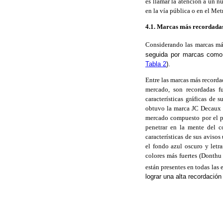
es llamar la atención a un n
en la vía pública o en el Met
4.1. Marcas más recordada
Considerando las marcas más
seguida por marcas como R
Tabla 2
).
Entre las marcas más recorda
mercado, son recordadas f
características gráficas de 
obtuvo la marca JC Decaux (
mercado compuesto por el pú
penetrar en la mente del c
características de sus aviso
el fondo azul oscuro y letr
colores más fuertes (Donth
están presentes en todas las 
lograr una alta recordació