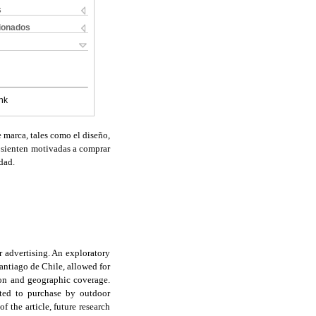
s
cionados
nk
e marca, tales como el diseño,
e sienten motivadas a comprar
dad.
r advertising. An exploratory
antiago de Chile, allowed for
tion and geographic coverage.
ated to purchase by outdoor
f the article, future research