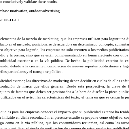
to conclusively validate these results.
rchase motivation, outdoor advertising.
do: 06-11-10
 elementos de la mezcla de marketing, que las empresas utilizan para lograr una d
ducto en el mercado, posicionarse de acuerdo a un determinado concepto, aumentar 
o objetivo para lograrlo, las empresas no sólo recurren a los medios publicitario
radio y la prensa; sino que se están complementando en forma creciente con otros
publicidad exterior o en la vía pública. De hecho, la publicidad exterior ha 
mundo, debido a la creciente incorporación de nuevos soportes publicitarios y lu
les particulares y el transporte público.
licidad exterior, los directivos de marketing deben decidir en cuales de ellos enfati
cordación de marca que ellos generan. Desde esta perspectiva, la clave de l
nto de factores que deben ser gestionados a la hora de diseñar la pieza publicit
utilizados en el aviso, las características del texto, el tema en que se centra la 
que es para las empresas conocer el impacto que su publicidad exterior ha tenido
n influido en dicha recordación, el presente estudio se propone como objetivo, co
ago como en la vía pública, que los consumidores recuerdan, así como las razo
pone identificar el grado de motivación de compra de estos productos publicitad