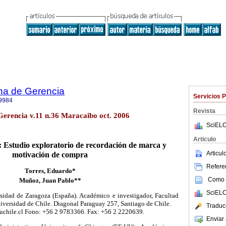
na de Gerencia
Servicios 
9984
Revista
Gerencia v.11 n.36 Maracaibo oct. 2006
SciELO
Articulo
: Estudio exploratorio de recordación de marca y
Articu
motivación de compra
Referen
Torres, Eduardo*
Como c
Muñoz, Juan Pablo**
SciELO
sidad de Zaragoza (España). Académico e investigador, Facultad
versidad de Chile. Diagonal Paraguay 257, Santiago de Chile.
Traduc
uchile.cl Fono: +56 2 9783366. Fax: +56 2 2220639.
Enviar 