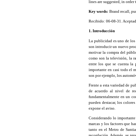
lines are suggested, in order 
Key
words:
Brand recall, pu
Recibido: 06-08-31. Acepta
1. Introducción
La publicidad es uno de los
son introducir un nuevo pro
motivar la compra del públic
como son la televisión, la 
entre los que se cuenta la 
importante en casi todo el 
son por ejemplo, los automóvi
Frente a esta variedad de pub
de acuerdo al nivel de re
fundamentalmente en un conju
pueden destacar, los colores 
expone el aviso.
Considerando lo importante 
marcas y los factores que ha
tanto en el Metro de Santi
recordación. Además, se pro