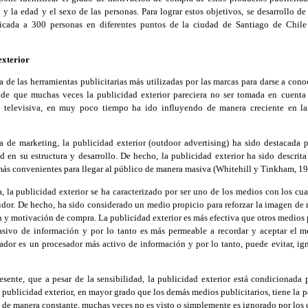
n y la edad y el sexo de las personas. Para lograr estos objetivos, se desarrollo de
cada a 300 personas en diferentes puntos de la ciudad de Santiago de Chile
exterior
 de las herramientas publicitarias más utilizadas por las marcas para darse a conoc
 de que muchas veces la publicidad exterior pareciera no ser tomada en cuenta
d televisiva, en muy poco tiempo ha ido influyendo de manera creciente en l
da de marketing, la publicidad exterior (outdoor advertising) ha sido destacada p
 en su estructura y desarrollo. De hecho, la publicidad exterior ha sido descri
más convenientes para llegar al público de manera masiva (Whitehill y Tinkham, 19
 la publicidad exterior se ha caracterizado por ser uno de los medios con los cua
idor. De hecho, ha sido considerado un medio propicio para reforzar la imagen de 
n y motivación de compra. La publicidad exterior es más efectiva que otros medios p
asivo de información y por lo tanto es más permeable a recordar y aceptar el me
ador es un procesador más activo de información y por lo tanto, puede evitar, ign
esente, que a pesar de la sensibilidad, la publicidad exterior está condicionada p
ublicidad exterior, en mayor grado que los demás medios publicitarios, tiene la p
o de manera constante, muchas veces no es visto o simplemente es ignorado por lo