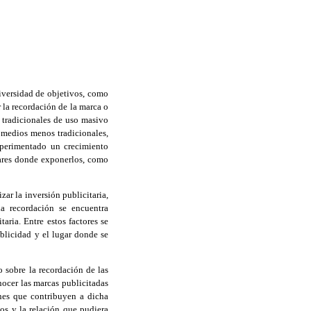
iversidad de objetivos, como
la recordación de la marca o
s tradicionales de uso masivo
 medios menos tradicionales,
experimentado un crecimiento
gares donde exponerlos, como
zar la inversión publicitaria,
a recordación se encuentra
aria. Entre estos factores se
publicidad y el lugar donde se
 sobre la recordación de las
nocer las marcas publicitadas
nes que contribuyen a dicha
os y la relación que pudiera