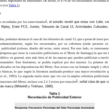
úmero importante de transeúntes. De hecho, el 67% de los encuestados recordaba a
ro (ver
Tabla 1
).
s
1
 recordadas por los entrevistados
, el estudio reveló que estas son Lider, c
ipley, Entel PCS, Jumbo, Teleserie de Canal 13, Actividades Culturales,
das, podemos destacar el caso de las teleseries de canal 13, que a pesar de tener po
undamentalmente, según los encuestados, por su cobertura (están presente en
su publicidad (colores, diseño del aviso, entre otros). Por otro lado, es interesant
empresa que tiene la concesión publicitaria en el Metro de Santiago) la que sin t
blico en general, sino más bien al de las marcas que pueden publicitar a través
onsumidor. Este fenómeno, se podría explicar por dos razones. La primera de e
s ubicados en las dependencias del Metro. Son avisos con un formato simple y efect
as blancas, lo que según la literatura analizada produce una mayor recordación 
u
et al
., 1993). La segunda razón tiene que ver con la amplia cobertura publicitari
2
estaciones del Metro, incluso con 2 ó 3 avisos por estación
, señal clara de que c
n de marca (Whitehill y Tinkham, 1990).
Tabla 1
Recordación de Publicidad Exterior
Respuesta
Frecuencia
Porcentaje del Total
Porcentaje Acumulado