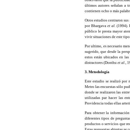
últimos autores señalan a t
contienen ocho o más palabr
Otros estudios centraron sus 
por Bhargava
et al.
(1994). 
público le presta mayor ate
vivir situaciones de este tipo
Por ultimo, es necesario men
sugerido, que desde la persp
estos están ubicados en las
distractores (Donthu
et al
., 
3. Metodología
Este estudio se realizó por
Metro las encuestas sólo pudi
donde se realizaron las entr
utilizadas par hacer las 
Providencia todas ellas arter
Para obtener la información 
diferentes tipos de pregunta
productos o servicios que re
Estas respuestas abiertas se 