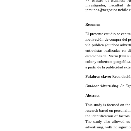
**
Master of Business Ad
Investigador, Facultad 
jpmunoz@negocios.uchile.cl
Resumen
El presente estudio se centr
motivación de compra del pú
vía pública (outdoor advert
entrevistas realizadas en 
estaciones del Metro (tren su
color y cobertura geográfica
a partir de la publicidad ext
Palabras clave
:
Recordación
Outdoor Advertising: An Ex
Abstract
This study is focused on the
research based on personal i
the identification of factor
The study also allowed us 
advertising, with no signific