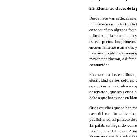
2.2. Elementos claves de la
Desde hace varias décadas qu
intervienen en la efectivid
conocer cómo algunos factore
influyen en la recordación 
estos aspectos, los primeros
encuentra frente a un aviso 
Este autor pudo determinar q
mayor recordación, a diferen
consumidor.
En cuanto a los estudios qu
efectividad de los colores.
comprobar el real alcance q
observaron, que los avisos q
debe a que los avisos en blan
Otros estudios que se han rea
caso del estudio realizado 
publicitarios. El primero de
12 palabras, llegando con e
recordación del aviso. A u
observaron que la publicidad