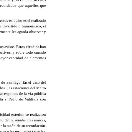
 recordados que aquellos que
estos estudios es el realizado
 divertido o humorístico, el
emente les agrada observar y
os avisos. Estos estudios han
fectivos, y sobre todo cuando
 mayor cantidad de elementos
 de Santiago. En el caso del
llos. Las estaciones del Metro
as esquinas de la vía pública
da y Pedro de Valdivia con
cidad exterior, se realizaron
do debía señalar tres marcas,
r la razón de su recordación.
que a las respuestas cerradas,