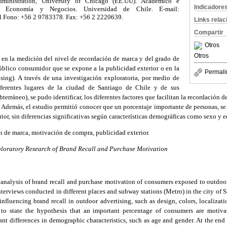
ministration, University of Chicago (EE.UU). Académico e
Indicadore
de Economía y Negocios. Universidad de Chile. E-mail:
 Fono: +56 2 9783378. Fax: +56 2 2220639.
Links rela
Compartir
Otros
Otros
a en la medición del nivel de recordación de marca y del grado de
blico consumidor que se expone a la publicidad exterior o en la
Permali
ising). A través de una investigación exploratoria, por medio de
diferentes lugares de la ciudad de Santiago de Chile y de sus
bterráneo), se pudo identificar, los diferentes factores que facilitan la recordación d
. Además, el estudio permitió conocer que un porcentaje importante de personas, s
erior, sin diferencias significativas según características demográficas como sexo y e
 de marca, motivación de compra, publicidad exterior.
ploratory Research of Brand Recall and Purchase Motivation
 analysis of brand recall and purchase motivation of consumers exposed to outdoo
nterviews conducted in different places and subway stations (Metro) in the city of S
s influencing brand recall in outdoor advertising, such as design, colors, localiza
to state the hypothesis that an important percentage of consumers are motiv
ant differences in demographic characteristics, such as age and gender. At the end o