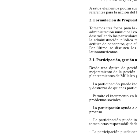
A estos elementos podría sum
referentes para la acción de
2. Formulación de Propues
Tomamos tres focos para la d
administración municipal con
desarrollando las particular
la administración pública m
acrítica de conceptos, que a
Por último se discuten los
latinoamericanas.
2.1. Participación, gestión
Desde una óptica de gestió
mejoramiento de la gestión 
planteamientos de Millaleo 
·
La participación puede inc
y destrezas de quienes parti
·
Permite el incremento en l
problemas sociales.
·
La participación ayuda a c
proceso.
·
La participación puede in
tomen otras responsabilidad
·
La participación puede cont