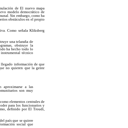
rmulación de El nuevo mapa
 nuevo modelo democrático de
omunal. Sin embargo, como ha
erios obstáculos en el propio
tiva. Como señala Kliksberg
nstruye una telaraña de
ogramas, obstruye la
uando ha hecho todo lo
 instrumental técnico
 llegado información de que
que no quieren que la gente
en aproximarse a las
comunitarios son muy
r como elementos centrales de
poder para los funcionarios y
smo, definido por El Troudi,
 del país que se quiere
formación social que