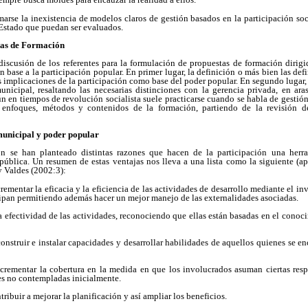
arse la inexistencia de modelos claros de gestión basados en la participación soci
l Estado que puedan ser evaluados.
tas de Formación
iscusión de los referentes para la formulación de propuestas de formación dirigi
 base a la participación popular. En primer lugar, la definición o más bien las defi
es implicaciones de la participación como base del poder popular. En segundo lugar, 
unicipal, resaltando las necesarias distinciones con la gerencia privada, en ara
ún en tiempos de revolución socialista suele practicarse cuando se habla de gestión
 enfoques, métodos y contenidos de la formación, partiendo de la revisión d
 municipal y poder popular
n se han planteado distintas razones que hacen de la participación una herr
pública. Un resumen de estas ventajas nos lleva a una lista como la siguiente (a
y Valdes (2002:3):
rementar la eficacia y la eficiencia de las actividades de desarrollo mediante el in
cipan permitiendo además hacer un mejor manejo de las externalidades asociadas.
a efectividad de las actividades, reconociendo que ellas están basadas en el cono
onstruir e instalar capacidades y desarrollar habilidades de aquellos quienes se e
crementar la cobertura en la medida en que los involucrados asuman ciertas resp
es no contempladas inicialmente.
ribuir a mejorar la planificación y así ampliar los beneficios.