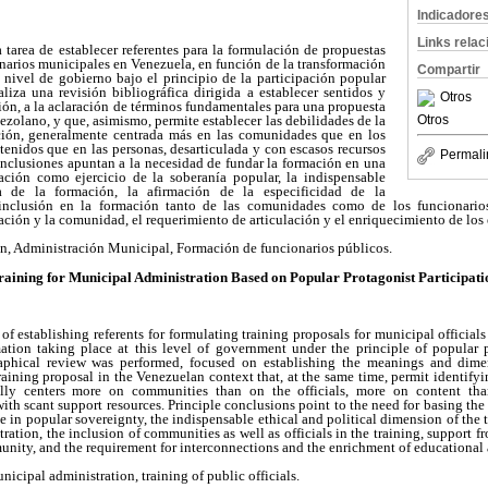
Indicadore
Links rela
a tarea de establecer referentes para la formulación de propuestas
narios municipales en Venezuela, en función de la transformación
Compartir
 nivel de gobierno bajo el principio de la participación popular
aliza una revisión bibliográfica dirigida a establecer sentidos y
Otros
ión, a la aclaración de términos fundamentales para una propuesta
Otros
ezolano, y que, asimismo, permite establecer las debilidades de la
ación, generalmente centrada más en las comunidades que en los
tenidos que en las personas, desarticulada y con escasos recursos
Permali
onclusiones apuntan a la necesidad de fundar la formación en una
pación como ejercicio de la soberanía popular, la indispensable
a de la formación, la afirmación de la especificidad de la
 inclusión en la formación tanto de las comunidades como de los funcionario
ración y la comunidad, el requerimiento de articulación y el enriquecimiento de los
ón, Administración Municipal, Formación de funcionarios públicos.
raining for Municipal Administration Based on Popular Protagonist Participati
of establishing referents for formulating training proposals for municipal officials
mation taking place at this level of government under the principle of popular p
raphical review was performed, focused on establishing the meanings and dimens
training proposal in the Venezuelan context that, at the same time, permit identify
rally centers more on communities than on the officials, more on content th
th scant support resources. Principle conclusions point to the need for basing the t
se in popular sovereignty, the indispensable ethical and political dimension of the t
tration, the inclusion of communities as well as officials in the training, support
nity, and the requirement for interconnections and the enrichment of educational
nicipal administration, training of public officials.