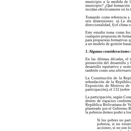
municipio a la medida de la
municipio? ¿Qué formación se
incidan efectivamente en la 
Tomando como referencia a Ll
seis dimensiones: a) La di
direccionalidad, f) el clima 
Este estudio toma como foco
cualquier propuesta de forma
para propuestas formativas q
a un modelo de gestión basad
1. Algunas consideraciones 
En las últimas décadas, el 
promoción del desarrollo y h
desarrollo equitativo y sos
también como
una alternati
La Constitución de la Repú
refundación de la Repúblic
Exposición de Motivos de l
participación), el 132 (sobre 
La participación, según Cora
dentro de espacios conforma
República Bolivariana de Ve
planteado por el Gobierno Bo
la pobreza demos poder a los
Si los pobres no par
pobreza, si no exist
acciones, si no son l