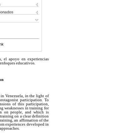
s
cionados
nk
s, el apoyo en experiencias
 enfoques educativos.
on
 in Venezuela, in the light of
rotagonist participation. To
ions of this participation,
ing weaknesses in training for
an on people, and which is
raining on a clear definition
raining, an affirmation of the
 from experiences developed in
 approaches.