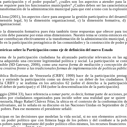
 participación y el poder popular?, ¿cuáles son los aspectos a atender para l
 requiere para los funcionarios municipales? ¿Cuáles deben ser las característic
transformación de la administración municipal para que esté a tono con la explosi
ona (2001), los aspectos clave para asegurar la gestión participativa del desarro
mensión legal, b) la dimensión organizacional, c) la dimensión formativa, d) 
organizacional.
 la dimensión formativa pues ésta también tiene respuestas que ofrecer para t
ción debe pasearse por estas otras dimensiones. Nuestro tema se centra entonces en 
ue contribuyan efectivamente a la transformación de la administración municipal, 
o en la participación protagónica de las comunidades y la construcción de poder p
teóricas sobre la Participación como eje de definición del nuevo Estado
tema de la participación ciudadana ha alcanzado particular relevancia en las 
a adquirido una creciente legitimidad política y social. La participación se cons
tenible (SD Gateway, 2006), como
una nueva forma de mediación y concepción de 
va creativa frente a las tradicionales formas de implementación de políticas públi
blica Bolivariana de Venezuela (CRBV, 1999) hace de la participación protag
a y entiende la participación como un derecho y un deber de los ciudadanos. Es
a CRBV y se reafirma en los artículos 62 (sobre el derecho a la participació
el deber de participar) y el 184 (sobre la descentralización de la participación).
ggio (2004:33), hace referencia a
tomar parte,
es decir, formar parte de acciones, p
dos por ciudadanos organizados para incidir sobre una realidad que se quiere 
nezuela, Hugo Rafael Chávez Frías, la ubica en el contexto de la conformación 
livariano, así lo señala en su discurso en las Naciones Unidas en Septiembre de 
 pobres. Para ese momento el presidente señaló:
ticipan en las decisiones que modelan la vida social, si no son elementos activos 
e un poder político que con firmeza haga de los pobres y del combate a la pob
os pobres parte importante del poder político ellos mismos, los recursos financieros 