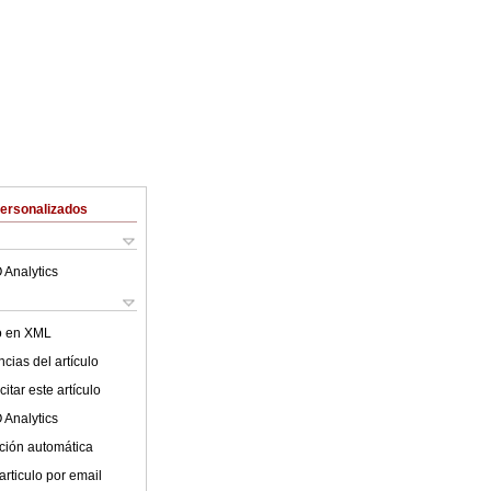
Personalizados
 Analytics
lo en XML
cias del artículo
itar este artículo
 Analytics
ción automática
articulo por email