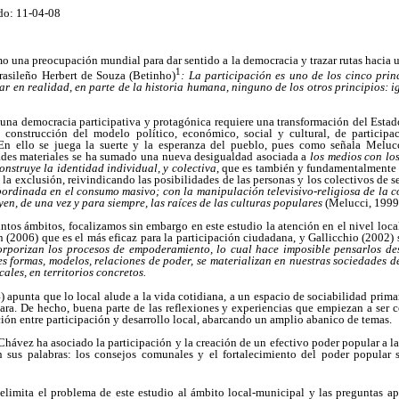
do: 11-04-08
o una preocupación mundial para dar sentido a la democracia y trazar rutas hacia 
1
rasileño Herbert de Souza (Betinho)
: La participación es uno de los cinco pri
mar en realidad, en parte de la historia humana, ninguno de los otros principios: i
 una democracia participativa y protagónica requiere una transformación del Estado
a construcción del modelo político, económico, social y cultural, de participac
. En ello se juega la suerte y la esperanza del pueblo, pues como señala Melucc
dades materiales se ha sumado una nueva desigualdad asociada a
los medios con lo
onstruye la identidad individual, y colectiva
, que es también y fundamentalmente 
la exclusión, reivindicando las posibilidades de las personas y los colectivos de se
ubordinada en el consumo masivo; con la manipulación televisivo-religiosa de la c
yen, de una vez y para siempre, las raíces de las culturas populares
(Melucci, 1999
ntos ámbitos, focalizamos sin embargo en este estudio la atención en el nivel loca
(2006) que es el más eficaz para la participación ciudadana, y Gallicchio (2002)
 corporizan los procesos de empoderamiento, lo cual hace imposible pensarlos d
ntes formas, modelos, relaciones de poder, se materializan en nuestras sociedades d
ales, en territorios concretos.
) apunta que lo local alude a la vida cotidiana, a un espacio de sociabilidad primar
cara. De hecho, buena parte de las reflexiones y experiencias que empiezan a ser 
ión entre participación y desarrollo local, abarcando un amplio abanico de temas.
Chávez ha asociado la participación y la creación de un efectivo poder popular a l
sus palabras: los consejos comunales y el fortalecimiento del poder popular 
elimita el problema de este estudio al ámbito local-municipal y las preguntas a