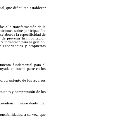
al, que dificultan establecer
das a la transformación de la
niciones sobre participación,
se aborda la especificidad de
s de prevenir la importación
 y formación para la gestión.
e experiencias y propuestas
amienta fundamental para el
poyada en buena parte en los
volucramiento de los recursos
cimiento y comprensión de los
ncuentran inmersos dentro del
onsabilidades, a su vez, que