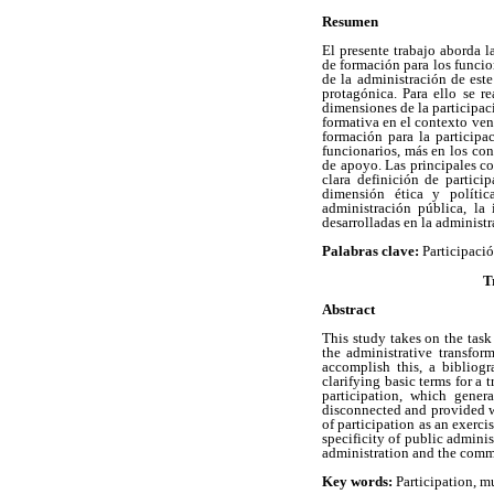
Resumen
El presente trabajo aborda l
de formación para los funcio
de la administración de este
protagónica. Para ello se re
dimensiones de la participac
formativa en el contexto ven
formación para la particip
funcionarios, más en los con
de apoyo. Las principales c
clara definición de partici
dimensión ética y polític
administración pública, la
desarrolladas en la administ
Palabras
clave:
Participaci
T
Abstract
This study takes on the task 
the administrative transfor
accomplish this, a bibliog
clarifying basic terms for a 
participation, which gene
disconnected and provided wi
of participation as an exerci
specificity of public adminis
administration and the commu
Key words:
Participation, mu