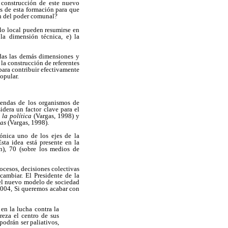
a construcción de este nuevo
as de esta formación para que
ón del poder comunal?
llo local pueden resumirse en
la dimensión técnica, e) la
odas las demás dimensiones y
la construcción de referentes
para contribuir efectivamente
opular.
agendas de los organismos de
idera un factor clave para el
la política
(Vargas, 1998) y
cas
(Vargas, 1998).
ónica uno de los ejes de la
ta idea está presente en la
n), 70 (sobre los medios de
rocesos, decisiones colectivas
cambiar. El Presidente de la
del nuevo modelo de sociedad
2004, Si queremos acabar con
en la lucha contra la
reza el centro de sus
podrán ser paliativos,