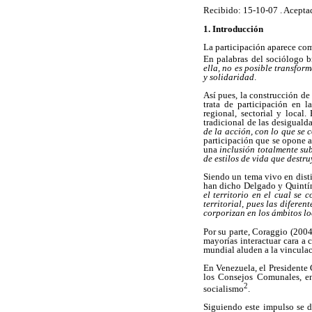
Recibido: 15-10-07 . Acepta
1. Introducción
La participación aparece com
En palabras del sociólogo b
ella, no es posible transfor
y solidaridad
.
Así pues, la construcción de
trata de participación en l
regional, sectorial y local
tradicional de las desigual
de la acción, con lo que se c
participación que se opone a 
una
inclusión totalmente s
de estilos de vida que destru
Siendo un tema vivo en disti
han dicho Delgado y Quintín 
el territorio en el cual se
territorial, pues las difere
corporizan en los ámbitos loc
Por su parte, Coraggio (2004
mayorías interactuar cara a 
mundial aluden a la vinculac
En Venezuela, el Presidente 
los Consejos Comunales, en 
2
socialismo
.
Siguiendo este impulso se d