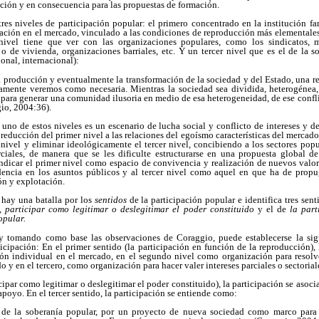
pación y en consecuencia para las propuestas de formación.
res niveles de participación popular: el primero concentrado en la institución fami
ipación en el mercado, vinculado a las condiciones de reproducción más elementales d
ivel tiene que ver con las organizaciones populares, como los sindicatos, m
o de vivienda, organizaciones barriales, etc. Y un tercer nivel que es el de la s
ional, internacional):
 la producción y eventualmente la transformación de la sociedad y del Estado, una r
ente veremos como necesaria. Mientras la sociedad sea dividida, heterogénea, 
 para generar una comunidad ilusoria en medio de esa heterogeneidad, de ese confl
gio, 2004:36).
uno de estos niveles es un escenario de lucha social y conflicto de intereses y de
educción del primer nivel a las relaciones del egoísmo características del mercado,
 nivel y eliminar ideológicamente el tercer nivel, concibiendo a los sectores pop
ciales, de manera que se les dificulte estructurarse en una propuesta global d
indicar el primer nivel como espacio de convivencia y realización de nuevos valo
idencia en los asuntos públicos y al tercer nivel como aquel en que ha de propu
ón y explotación.
 hay una batalla por los
sentidos
de la participación popular e identifica tres se
, participar como legitimar o deslegitimar el poder constituido
y el de
la part
opular.
 y tomando como base las observaciones de Coraggio, puede establecerse la sig
ticipación: En el primer sentido (la participación en función de la reproducción), 
ión individual en el mercado, en el segundo nivel como organización para resol
o y en el tercero, como organización para hacer valer intereses parciales o sectorial
ipar como legitimar o deslegitimar el poder constituido), la participación se asoci
l apoyo. En el tercer sentido, la participación se entiende como:
o de la soberanía popular, por un proyecto de nueva sociedad como marco para 