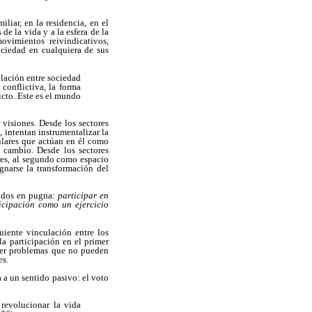
liar, en la residencia, en el
e la vida y a la esfera de la
ovimientos reivindicativos,
ociedad en cualquiera de sus
elación entre sociedad
conflictiva, la forma
icto. Este es el mundo
 visiones. Desde los sectores
 intentan instrumentalizar la
ulares que actúan en él como
e cambio. Desde los sectores
res, al segundo como espacio
gnarse la transformación del
ntidos en pugna:
participar en
icipación como un ejercicio
uiente vinculación entre los
la participación en el primer
ver problemas que no pueden
es.
a a un sentido pasivo: el voto
revolucionar la vida