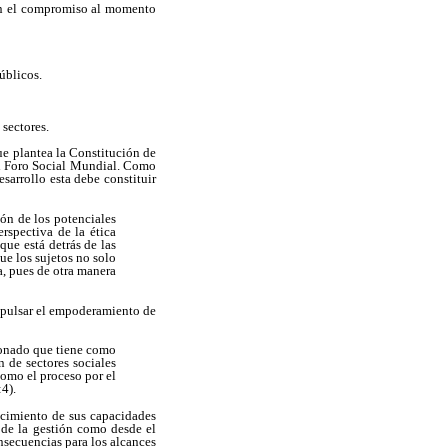
ién el compromiso al momento
úblicos.
 sectores.
ue plantea la Constitución de
el Foro Social Mundial. Como
sarrollo esta debe constituir
ión de los potenciales
rspectiva de la ética
 que está detrás de las
e los sujetos no solo
a, pues de otra manera
impulsar el empoderamiento de
ionado que tiene como
n de sectores sociales
como el proceso por el
:4).
ecimiento de sus capacidades
d de la gestión como desde el
nsecuencias para los alcances