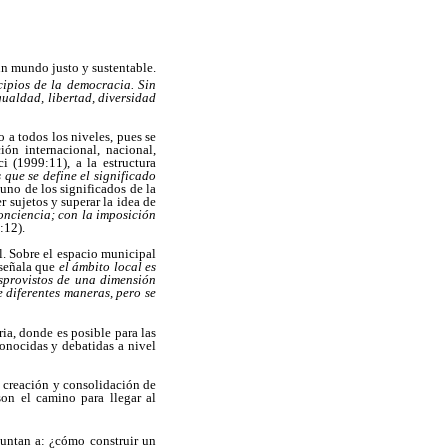
un mundo justo y sustentable.
ncipios de la democracia. Sin
gualdad, libertad, diversidad
 a todos los niveles, pues se
ión internacional, nacional,
i (1999:11), a la estructura
s que se define el significado
uno de los significados de la
r sujetos y superar la idea de
onciencia; con la imposición
:12).
l. Sobre el espacio municipal
 señala que
el ámbito local es
esprovistos de una dimensión
e diferentes maneras, pero se
ia, donde es posible para las
conocidas y debatidas a nivel
a creación y consolidación de
son el camino para llegar al
puntan a: ¿cómo construir un