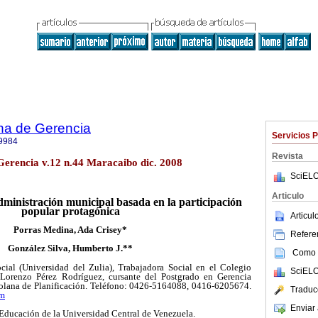
na de Gerencia
Servicios 
9984
Revista
Gerencia v.12 n.44 Maracaibo dic. 2008
SciELO
Articulo
ministración municipal basada en la participación
popular protagónica
Articu
Porras Medina, Ada Crisey*
Referen
González Silva, Humberto J.**
Como c
cial (Universidad del Zulia), Trabajadora Social en el Colegio
SciELO
é Lorenzo Pérez Rodríguez, cursante del Postgrado en Gerencia
zolana de Planificación. Teléfono: 0426-5164088, 0416-6205674.
Traduc
om
Enviar 
 Educación de la Universidad Central de Venezuela.