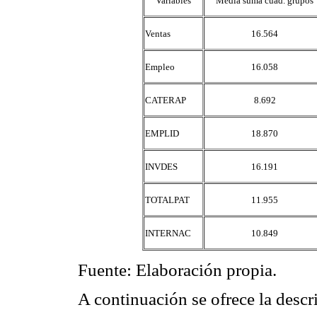
Variables
Media suma cuad. grupos
Ventas
16.564
Empleo
16.058
CATERAP
8.692
EMPLID
18.870
INVDES
16.191
TOTALPAT
11.955
INTERNAC
10.849
Fuente: Elaboración propia.
A continuación se ofrece la descr