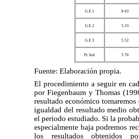
G.E.1
9.43
G.E.2
5.33
G.E.3
5.52
Pr. Ind.
5.76
Fuente: Elaboración propia.
El procedimiento a seguir en cad
por Fiegenbaum y Thomas (1990).
resultado económico tomaremos co
igualdad del resultado medio ob
el periodo estudiado. Si la proba
especialmente baja podremos rech
los resultados obtenidos po