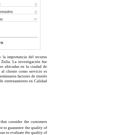
s
cionados
ar
nk
y la importancia del recurso
Zulia. La investigación fue
upo ubicadas en la ciudad de
 al cliente como servicio es
terminaron factores de interés
 de entrenamiento en Calidad
 that consider the customers
t to guarantee the quality of
was to evaluate the quality of