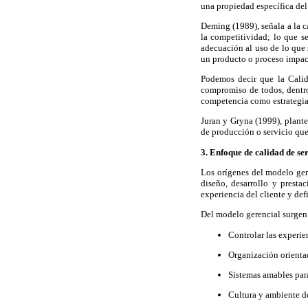
una propiedad específica del 
Deming (1989), señala a la c
la competitividad; lo que s
adecuación al uso de lo que 
un producto o proceso impac
Podemos decir que la Calid
compromiso de todos, dentro
competencia como estrategia
Juran y Gryna (1999), plante
de producción o servicio que
3. Enfoque de calidad de se
Los orígenes del modelo ger
diseño, desarrollo y prestac
experiencia del cliente y def
Del modelo gerencial surgen 
Controlar las experien
Organización orientad
Sistemas amables para
Cultura y ambiente de