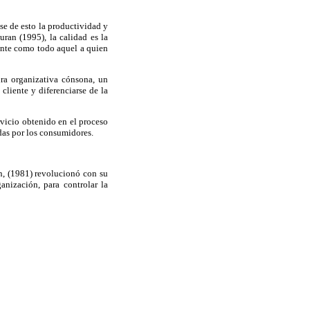
se de esto la productividad y
ran (1995), la calidad es la
iente como todo aquel a quien
ra organizativa cónsona, un
liente y diferenciarse de la
rvicio obtenido en el proceso
das por los consumidores.
n, (1981) revolucionó con su
ganización, para controlar la