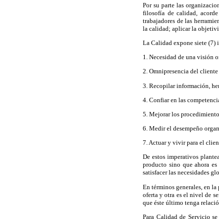
Por su parte las organizaci
filosofía de calidad, acorde
trabajadores de las herramie
la calidad; aplicar la objeti
La Calidad expone siete (7) 
1. Necesidad de una visión o
2. Omnipresencia del cliente
3. Recopilar información, he
4. Confiar en las competencia
5. Mejorar los procedimientos
6. Medir el desempeño organi
7. Actuar y vivir para el clien
De estos imperativos plante
producto sino que ahora es 
satisfacer las necesidades gl
En términos generales, en la 
oferta y otra es el nivel de 
que éste último tenga relació
Para Calidad de Servicio s