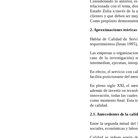
Considerando lo anterior, es
relacionada con el tema, don
Estado Zulia a través de la 
clientes y que deben ser mej
Como propósito demostraremo
2. Aproximaciones teóricas 
Hablar de Calidad de Servi
requerimientos (Juran 1995), e
Las empresas u organizacion
caso de la investigación) r
intermedian, ejecutan, interp
En efecto, el servicio con ca
facilita posicionarse del mer
En pleno siglo XXI, el mer
además de invertir en tecnol
innovación, todas las cuales
como momento final. Esta ten
de calidad.
2.1. Antecedentes de la cali
Entre la segunda mitad del S
sociales, económicas y labor
Calidad se infiere según d