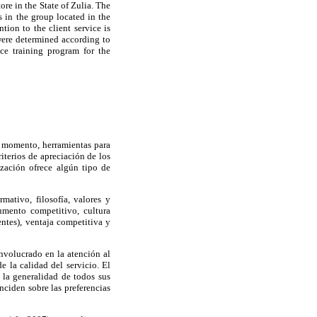
re in the State of Zulia. The
s in the group located in the
tion to the client service is
 were determined according to
ce training program for the
l momento, herramientas para
iterios de apreciación de los
zación ofrece algún tipo de
mativo, filosofía, valores y
mento competitivo, cultura
ntes), ventaja competitiva y
involucrado en la atención al
e la calidad del servicio. El
 la generalidad de todos sus
nciden sobre las preferencias