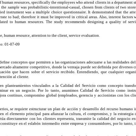
f human resources, specifically the employees who attend clients in a department sto
 the sample was probabilistic-intentional-casual, chosen from clients of two store
ed instrument was a multiple choice questionnaire. It demonstrated that the atten
rate to bad; therefore it must be improved in critical areas. Also, interest factors
related to human resources. The study recommends designing a quality of servi
e, human resource, attention to the client, service evaluation.
do: 01-07-09
efine conceptos que permiten a las organizaciones adecuarse a las realidades de
rcado altamente competitivo, donde la ventaja puede ser definida por diversos cr
uación que hacen sobre el servicio recibido. Entendiendo, que cualquier organi
tención al cliente.
en planteamientos vinculados a la Calidad del Servicio como concepto transfor
minar en un negocio. Por lo tanto, asumimos Calidad de Servicio como instru
jora continuo, compromiso global (empleados, gerencia y accionistas con los clie
iterios, se requiere estructurar un plan de acción y desarrollo del recurso humano 
 en el elemento principal para afianzar la cultura, el compromiso, y la estrategia d
túa directamente con los clientes representa, transmite la calidad del negocio en
o constituye en el eslabón intermedio entre empresa y consumidores, por lo tanto, i