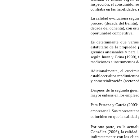
inspección, el consumidor se
confiaba en las habilidades, 
La calidad evoluciona según B
proceso (década del treinta)
década del ochenta), con est
oportunidad competitiva.
Es determinante que varios
estatutario de la propiedad 
gremios artesanales y para 
según Juran y Grina (1999), 
mediciones e instrumentos d
Adicionalmente, el crecimi
establecer altos rendimiento
y comercialización (sector ob
Después de la segunda guerra
mayor énfasis en los emplead
Para Pestana y García (2003:
empresarial. Sus representa
coinciden en que la calidad g
Por otra parte, en la actua
González (2006), la calidad 
indirectamente con los clien