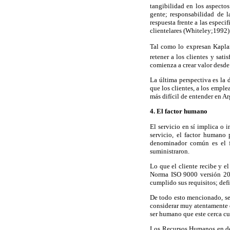
tangibilidad en los aspectos
gente; responsabilidad de 
respuesta frente a las espec
clientelares (Whiteley;1992)
Tal como lo expresan Kaplan 
retener a los clientes y sat
comienza a crear valor desde 
La última perspectiva es la 
que los clientes, a los emple
más difícil de entender en Ar
4. El factor humano
El servicio en sí implica o 
servicio, el factor humano 
denominador común es el f
suministraron.
Lo que el cliente recibe y e
Norma ISO 9000 versión 2000
cumplido sus requisitos; def
De todo esto mencionado, se 
considerar muy atentamente 
ser humano que este cerca cu
Los Recursos Humanos en defi