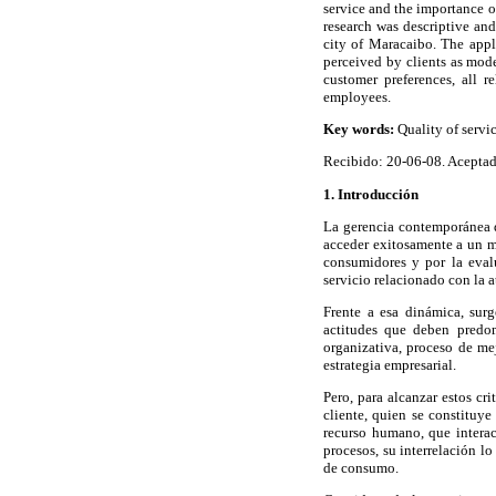
service and the importance o
research was descriptive and
city of Maracaibo. The appli
perceived by clients as mode
customer preferences, all 
employees.
Key words:
Quality of servic
Recibido: 20-06-08. Acepta
1. Introducción
La gerencia contemporánea d
acceder exitosamente a un me
consumidores y por la eval
servicio relacionado con la a
Frente a esa dinámica, surg
actitudes que deben predo
organizativa, proceso de me
estrategia empresarial.
Pero, para alcanzar estos cr
cliente, quien se constituye
recurso humano, que interac
procesos, su interrelación l
de consumo.