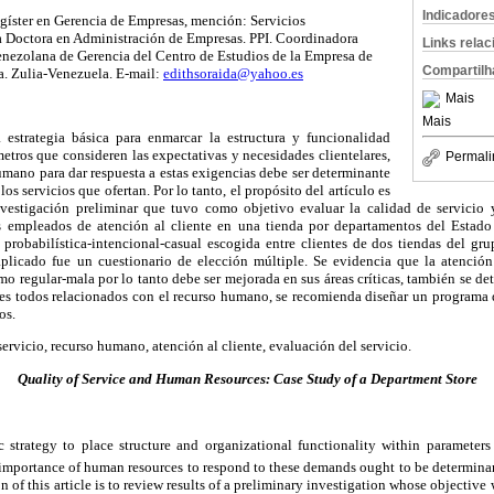
Indicadore
gíster en Gerencia de Empresas, mención: Servicios
a Doctora en Administración de Empresas. PPI. Coordinadora
Links rela
enezolana de Gerencia del Centro de Estudios de la Empresa de
Compartilh
. Zulia-Venezuela. E-mail:
edithsoraida@yahoo.es
Mais
Mais
 estrategia básica para enmarcar la estructura y funcionalidad
etros que consideren las expectativas y necesidades clientelares,
Permali
umano para dar respuesta a estas exigencias debe ser determinante
los servicios que ofertan. Por lo tanto, el propósito del artículo es
nvestigación preliminar que tuvo como objetivo evaluar la calidad de servicio 
 empleados de atención al cliente en una tienda por departamentos del Estado 
e probabilística-intencional-casual escogida entre clientes de dos tiendas del gr
plicado fue un cuestionario de elección múltiple. Se evidencia que la atención
mo regular-mala por lo tanto debe ser mejorada en sus áreas críticas, también se de
ares todos relacionados con el recurso humano, se recomienda diseñar un programa
os.
ervicio, recurso humano, atención al cliente, evaluación del servicio.
Quality of Service and Human Resources: Case Study of a Department Store
c strategy to place structure and organizational functionality within parameters
importance of human resources to respond to these demands ought to be determinan
on of this article is to review results of a preliminary investigation whose objective 