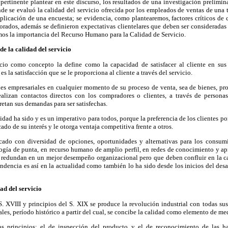
 pertinente plantear en este discurso, los resultados de una investigación prelimi
de se evaluó la calidad del servicio ofrecida por los empleados de ventas de una
aplicación de una encuesta; se evidencia, como plantearemos, factores críticos de 
orados, además se definieron expectativas clientelares que deben ser consideradas
s la importancia del Recurso Humano para la Calidad de Servicio.
de la calidad del servicio
cio como concepto la define como la capacidad de satisfacer al cliente en sus 
s la satisfacción que se le proporciona al cliente a través del servicio.
es empresariales en cualquier momento de su proceso de venta, sea de bienes, prod
ealizan contactos directos con los compradores o clientes, a través de persona
retan sus demandas para ser satisfechas.
lidad ha sido y es un imperativo para todos, porque la preferencia de los clientes 
cado de su interés y le otorga ventaja competitiva frente a otros.
cado con diversidad de opciones, oportunidades y alternativas para los consumi
ogía de punta, en recurso humano de amplio perfil, en redes de conocimiento y ap
 redundan en un mejor desempeño organizacional pero que deben confluir en la cal
dencia es así en la actualidad como también lo ha sido desde los inicios del desa
dad del servicio
. XVIII y principios del S. XIX se produce la revolución industrial con todas su
ales, período histórico a partir del cual, se concibe la calidad como elemento de me
os principios: el de inspección del producto y el de reconocimiento de las hab