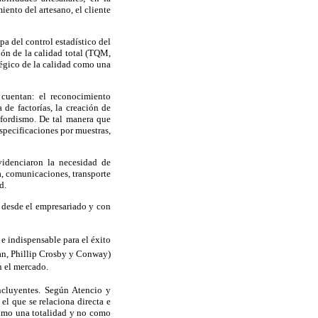
ento del artesano, el cliente
pa del control estadístico del
ión de la calidad total (TQM,
tégico de la calidad como una
 cuentan: el reconocimiento
 de factorías, la creación de
 fordismo. De tal manera que
specificaciones por muestras,
videnciaron la necesidad de
a, comunicaciones, transporte
d.
l desde el empresariado y con
e indispensable para el éxito
an, Phillip Crosby y Conway)
 el mercado.
oncluyentes. Según Atencio y
el que se relaciona directa e
 como una totalidad y no como