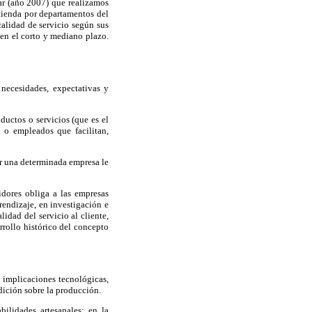
nar (año 2007) que realizamos
 tienda por departamentos del
calidad de servicio según sus
 en el corto y mediano plazo.
necesidades, expectativas y
uctos o servicios (que es el
s o empleados que facilitan,
por una determinada empresa le
dores obliga a las empresas
rendizaje, en investigación e
idad del servicio al cliente,
rrollo histórico del concepto
s implicaciones tecnológicas,
dición sobre la producción.
ilidades artesanales; en la