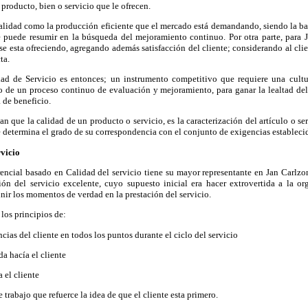
producto, bien o servicio que le ofrecen.
alidad como la producción eficiente que el mercado está demandando, siendo la ba
e puede resumir en la búsqueda del mejoramiento continuo. Por otra parte, para Ju
se esta ofreciendo, agregando además satisfacción del cliente; considerando al cl
ta.
ad de Servicio es entonces; un instrumento competitivo que requiere una cultu
 de un proceso continuo de evaluación y mejoramiento, para ganar la lealtad del c
 de beneficio.
an que la calidad de un producto o servicio, es la caracterización del artículo o se
 determina el grado de su correspondencia con el conjunto de exigencias estableci
rvicio
encial basado en Calidad del servicio tiene su mayor representante en Jan Carlzo
ión del servicio excelente, cuyo supuesto inicial era hacer extrovertida a la or
inir los momentos de verdad en la prestación del servicio.
los principios de:
cias del cliente en todos los puntos durante el ciclo del servicio
a hacía el cliente
 el cliente
 trabajo que refuerce la idea de que el cliente esta primero.