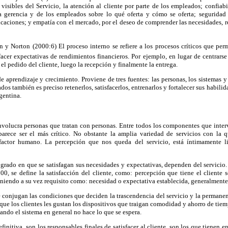
 visibles del Servicio, la atención al cliente por parte de los empleados; confiab
la gerencia y de los empleados sobre lo qué oferta y cómo se oferta; segurida
ificaciones; y empatía con el mercado, por el deseo de comprender las necesidades, 
y Norton (2000:6) El proceso interno se refiere a los procesos críticos que per
isfacer expectativas de rendimientos financieros. Por ejemplo, en lugar de centrarse
el pedido del cliente, luego la recepción y finalmente la entrega.
de aprendizaje y crecimiento. Proviene de tres fuentes: las personas, los sistemas y
ados también es preciso retenerlos, satisfacerlos, entrenarlos y fortalecer sus habilid
gentina.
involucra personas que tratan con personas. Entre todos los componentes que inter
parece ser el más crítico. No obstante la amplia variedad de servicios con la 
actor humano. La percepción que nos queda del servicio, está íntimamente li
l grado en que se satisfagan sus necesidades y expectativas, dependen del servici
, se define la satisfacción del cliente, como: percepción que tiene el cliente 
iniendo a su vez requisito como: necesidad o expectativa establecida, generalmente 
conjugan las condiciones que deciden la trascendencia del servicio y la permanen
que los clientes les gustan los dispositivos que traigan comodidad y ahorro de ti
ando el sistema en general no hace lo que se espera.
nitiva, son los responsables finales de satisfacer al cliente, son los que tienen e