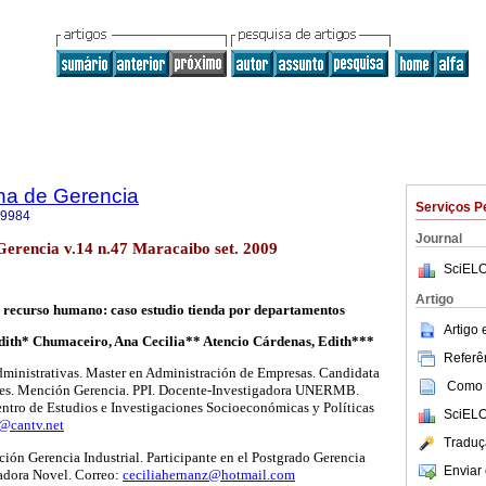
na de Gerencia
Serviços P
-9984
Journal
Gerencia v.14 n.47 Maracaibo set. 2009
SciELO
Artigo
y recurso humano: caso estudio tienda por departamentos
Artigo
dith* Chumaceiro, Ana Cecilia** Atencio Cárdenas, Edith***
Referên
Administrativas. Master en Administración de Empresas. Candidata
Como c
ales. Mención Gerencia. PPI. Docente-Investigadora UNERMB.
ntro de Estudios e Investigaciones Socioeconómicas y Políticas
SciELO
@cantv.net
Traduç
ión Gerencia Industrial. Participante en el Postgrado Gerencia
Enviar 
gadora Novel. Correo:
ceciliahernanz@hotmail.com