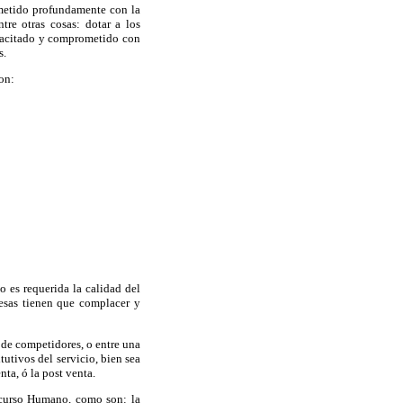
ometido profundamente con la
ntre otras cosas: dotar a los
capacitado y comprometido con
s.
on:
 es requerida la calidad del
resas tienen que complacer y
s de competidores, o entre una
tutivos del servicio, bien sea
nta, ó la post venta.
ecurso Humano, como son: la