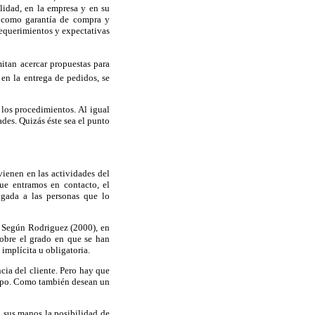
ilidad, en la empresa y en su
d como garantía de compra y
requerimientos y expectativas
mitan acercar propuestas para
 en la entrega de pedidos, se
 los procedimientos. Al igual
ades. Quizás éste sea el punto
vienen en las actividades del
que entramos en contacto, el
gada a las personas que lo
o. Según Rodriguez (2000), en
sobre el grado en que se han
implícita u obligatoria.
cia del cliente. Pero hay que
empo. Como también desean un
n sus manos la posibilidad de