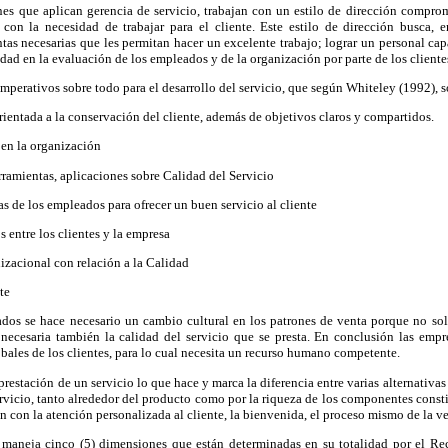
ones que aplican gerencia de servicio, trabajan con un estilo de dirección compr
 con la necesidad de trabajar para el cliente. Este estilo de dirección busca, e
ntas necesarias que les permitan hacer un excelente trabajo; lograr un personal 
vidad en la evaluación de los empleados y de la organización por parte de los cliente
imperativos sobre todo para el desarrollo del servicio, que según Whiteley (1992), s
rientada a la conservación del cliente, además de objetivos claros y compartidos.
 en la organización
rramientas, aplicaciones sobre Calidad del Servicio
s de los empleados para ofrecer un buen servicio al cliente
 entre los clientes y la empresa
zacional con relación a la Calidad
te
ados se hace necesario un cambio cultural en los patrones de venta porque no solo
necesaria también la calidad del servicio que se presta. En conclusión las emp
obales de los clientes, para lo cual necesita un recurso humano competente.
prestación de un servicio lo que hace y marca la diferencia entre varias alternativa
servicio, tanto alrededor del producto como por la riqueza de los componentes consti
n con la atención personalizada al cliente, la bienvenida, el proceso mismo de la ve
e maneja cinco (5) dimensiones que están determinadas en su totalidad por el R