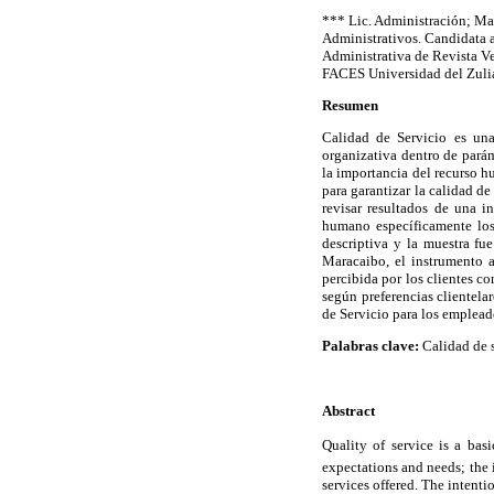
*** Lic. Administración; Ma
Administrativos. Candidata 
Administrativa de Revista V
FACES Universidad del Zulia
Resumen
Calidad de Servicio es una
organizativa dentro de parám
la importancia del recurso h
para garantizar la calidad de 
revisar resultados de una i
humano específicamente los
descriptiva y la muestra fu
Maracaibo, el instrumento a
percibida por los clientes co
según preferencias clientel
de Servicio para los emplead
Palabras clave:
Calidad de s
Abstract
Quality of service is a basi
expectations and needs; the 
services offered. The intenti