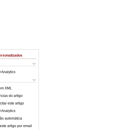
ersonalizados
 Analytics
 em XML
cias do artigo
itar este artigo
 Analytics
ão automática
este artigo por email