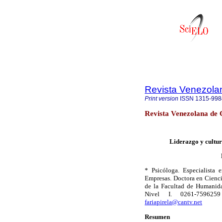
Revista Venezola
Print version
ISSN
1315-998
Revista Venezolana de 
Liderazgo y cultur
* Psicóloga. Especialista 
Empresas. Doctora en Cienci
de la Facultad de Humanida
Nivel I. 0261-75962
fariapirela@cantv.net
Resumen