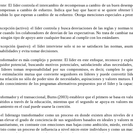
te: El líder controla el intercambio de recompensas a cambio de un buen desemp
ompensas a cambio de esfuerzo. Indica que hay que hacer si se quiere obtener 
ndrán lo que esperan a cambio de su esfuerzo. Otorga menciones especiales a pro
xcepción (activo): el líder controla y busca desviaciones de las reglas y normas 
e cuando los colaboradores de desvían de las expectativas. No trata de cambiar n
e ningún tipo de apoyo ante cualquier fracaso al cumplir con los estándares.
xcepción (pasivo): el líder interviene solo si no se satisfacen las normas, asumi
sabilidades y evita tomar decisiones.
transformador es más complejo y potente. El líder en este enfoque, reconoce y exp
guidor potencial, buscando motivos potenciales, satisfaciendo altas necesidades
 líderes toman responsabilidad por sus compromisos, es decir, cumplen lo que
e estimulación mutua que convierte seguidores en líderes y puede convertir líd
una relación no sólo de poder sino de necesidades, aspiraciones y valores mutuos. En
do conocimiento de los programas alternativos propuestos por el líder y la capaci
sformador y el transaccional, Burns (2003) establece que el primero se basa en valor
tidos a través de la educación, mientras que el segundo se apoya en valores mo
namiento en el cual puede usarse la coerción.
e el liderazgo transformador como un proceso en donde existen altos niveles de
an elevar el grado de conciencia de sus seguidores basados en ideales y valores ma
umanitarismo, en contraste con emociones mas bajas como ambición, miedo, envidi
visto como un proceso de influencia a nivel micro entre individuos y como un macr