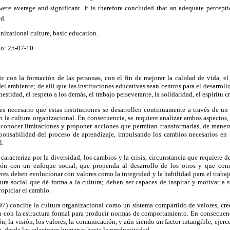
 were average and significant. It is therefore concluded that an adequate percept
ed.
nizational culture, basic education.
do: 25-07-10
r con la formación de las personas, con el fin de mejorar la calidad de vida, el 
el ambiente; de allí que las instituciones educativas sean centros para el desarrol
stidad, el respeto a los demás, el trabajo perseverante, la solidaridad, el espíritu cr
 es necesario que estas instituciones se desarrollen continuamente a través de u
la cultura organizacional. En consecuencia, se requiere analizar ambos aspectos, 
e conocer limitaciones y proponer acciones que permitan transformarlas, de manera
onsabilidad del proceso de aprendizaje, impulsando los cambios necesarios en 
l.
caracteriza por la diversidad, los cambios y la crisis, circunstancia que requiere d
ción con un enfoque social, que propenda al desarrollo de los otros y que comp
deres deben evolucionar con valores como la integridad y la habilidad para el trabaj
tura social que dé forma a la cultura; deben ser capaces de inspirar y motivar a s
ropiciar el cambio.
97) concibe la cultura organizacional como un sistema compartido de valores, cree
n con la estructura formal para producir normas de comportamiento. En consecuenci
ón, la visión, los valores, la comunicación, y aún siendo un factor intangible, ejerc
, desde las relaciones humanas hasta la productividad.