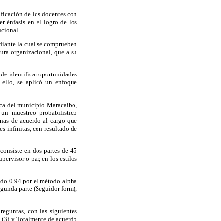
ificación de los docentes con
r énfasis en el logro de los
ucional.
mediante la cual se comprueben
tura organizacional, que a su
n de identificar oportunidades
a ello, se aplicó un enfoque
sica del municipio Maracaibo,
 un muestreo probabilístico
onas de acuerdo al cargo que
s infinitas, con resultado de
 consiste en dos partes de 45
ervisor o par, en los estilos
ando 0.94 por el método alpha
egunda parte (Seguidor form),
reguntas, con las siguientes
 (3) y Totalmente de acuerdo