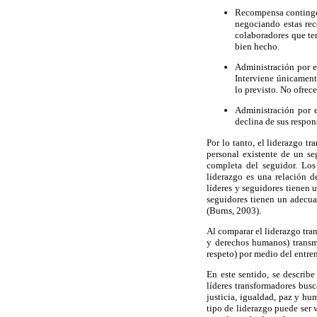
Recompensa contingen
negociando estas rec
colaboradores que te
bien hecho.
Administración por e
Interviene únicament
lo previsto. No ofrec
Administración por e
declina de sus respon
Por lo tanto, el liderazgo 
personal existente de un se
completa del seguidor. Los
liderazgo es una relación d
líderes y seguidores tienen 
seguidores tienen un adecua
(Burns, 2003).
Al comparar el liderazgo tran
y derechos humanos) transmi
respeto) por medio del entre
En este sentido, se describ
líderes transformadores busc
justicia, igualdad, paz y h
tipo de liderazgo puede ser 