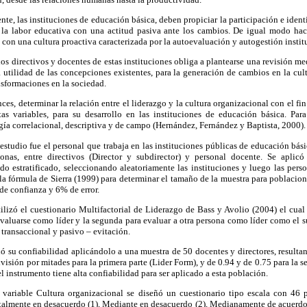
nte, las instituciones de educación básica, deben propiciar la participación e ident
 la labor educativa con una actitud pasiva ante los cambios. De igual modo hace
 con una cultura proactiva caracterizada por la autoevaluación y autogestión instit
 los directivos y docentes de estas instituciones obliga a plantearse una revisión 
la utilidad de las concepciones existentes, para la generación de cambios en la cul
nsformaciones en la sociedad.
nces, determinar la relación entre el liderazgo y la cultura organizacional con el fi
as variables, para su desarrollo en las instituciones de educación básica. Par
ía correlacional, descriptiva y de campo (Hernández, Fernández y Baptista, 2000).
estudio fue el personal que trabaja en las instituciones públicas de educación bá
nas, entre directivos (Director y subdirector) y personal docente. Se aplicó
do estratificado, seleccionando aleatoriamente las instituciones y luego las pers
a fórmula de Sierra (1999) para determinar el tamaño de la muestra para poblacione
de confianza y 6% de error.
tilizó el cuestionario Multifactorial de Liderazgo de Bass y Avolio (2004) el cual
valuarse como líder y la segunda para evaluar a otra persona como líder como el sup
 transaccional y pasivo – evitación.
nó su confiabilidad aplicándolo a una muestra de 50 docentes y directores, result
visión por mitades para la primera parte (Lider Form), y de 0.94 y de 0.75 para la s
l instrumento tiene alta confiabilidad para ser aplicado a esta población.
a variable Cultura organizacional se diseñó un cuestionario tipo escala con 46 p
Totalmente en desacuerdo (1), Mediante en desacuerdo (2), Medianamente de acuerdo