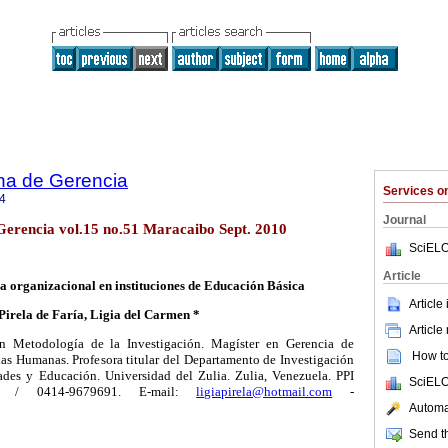
na de Gerencia
Services 
4
Journal
Gerencia vol.15 no.51 Maracaibo Sept. 2010
SciELO
Article
a organizacional en instituciones de Educación Básica
Article
Pirela de Faría, Ligia del Carmen *
Article
en Metodología de la Investigación. Magíster en Gerencia de
How to 
as Humanas. Profesora titular del Departamento de Investigación
des y Educación. Universidad del Zulia. Zulia, Venezuela. PPI
SciELO
59 / 0414-9679691. E-mail:
ligiapirela@hotmail.com
-
Automat
Send th