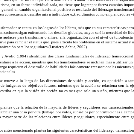
arisma, en su forma individualizada, no tiene que lograr por fuerza cambios impor
 general un cambio organizacional positivo es resultado del liderazgo transformac
 en consecuencia describe más a individuos extraordinarios como emprendedores vi
ansformador se centra en los logros de los líderes, más que en sus características pers
anizaciones sigan enfrentando los desafíos globales, mayor será la necesidad de líd
as audaces para transformar o alinear a la organización con el nivel de turbulenci
irve para cambiar el status quo, pues articula los problemas en el sistema actual y 
anización para los seguidores (Lussier y Achua, 2002).
 y Avolio (1994) identifican dos clases fundamentales de liderazgo transaccional y
ientarse a la acción, mientras que los transformadores se inclinan más a utilizar un
azgo requieren el desarrollo de habilidades básicamente transaccionales mientras q
acionales.
se mueve a lo largo de las dimensiones de visión y acción, en oposición a tare
 de imágenes de objetivos futuros, mientras que la acción se relaciona con la 
estriba en que la visión sin acción no es mas que solo un sueño, mientras que l
 plantea que la relación de la mayoría de líderes y seguidores son transaccionales
cambiar una cosa por otra (trabajo por votos, subsidios por contribuciones a campañ
mayor parte de las relaciones entre líderes y seguidores, especialmente entre gr
tor antes mencionado plantea las siguientes características del liderazgo transaccion