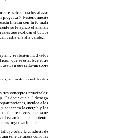
ocentes seleccionados al azar
 la pregunta 7. Posteriormente
encia interna con la formula
ente se le aplicó el análisis
cipales que explican el 85,3%
 demuestra una alta validez.
ceptan y se sienten motivados
elación que se establece entre
spuestos a que influyan sobre
ores, mediante la cual las dos
s tres conceptos principales:
e. Es decir que el liderazgo
organizaciones, inculca a los
y concentra la energía y los
o pueden resolverse mediante
 a los cambios del ambiente.
cticas organizacionales.
 influye sobre la conducta de
r una serie de tareas como las