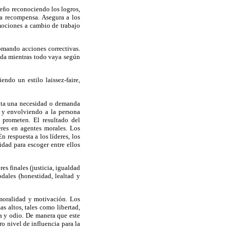
eño reconociendo los logros,
la recompensa. Asegura a los
mociones a cambio de trabajo
tomando acciones correctivas.
ada mientras todo vaya según
endo un estilo laissez-faire,
lota una necesidad o demanda
, y envolviendo a la persona
 prometen. El resultado del
eres en agentes morales. Los
 respuesta a los líderes, los
dad para escoger entre ellos
es finales (justicia, igualdad
dales (honestidad, lealtad y
 moralidad y motivación. Los
s altos, tales como libertad,
a y odio. De manera que este
o nivel de influencia para la