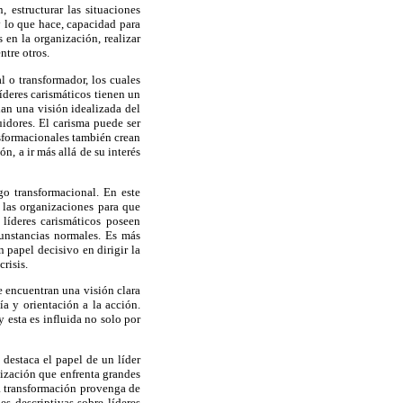
 estructurar las situaciones
y lo que hace, capacidad para
 en la organización, realizar
ntre otros.
l o transformador, los cuales
íderes carismáticos tienen un
an una visión idealizada del
uidores. El carisma puede ser
nsformacionales también crean
n, a ir más allá de su interés
go transformacional. En este
e las organizaciones para que
líderes carismáticos poseen
cunstancias normales. Es más
 papel decisivo en dirigir la
risis.
se encuentran una visión clara
a y orientación a la acción.
 esta es influida no solo por
 destaca el papel de un líder
nización que enfrenta grandes
la transformación provenga de
s descriptivas sobre líderes