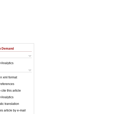
on Demand
 Analytics
 in xml format
 references
cite this article
 Analytics
ic translation
is article by e-mail