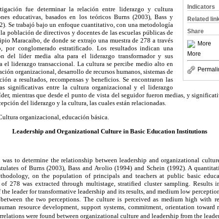
Indicators
tigación fue determinar la relación entre liderazgo y cultura
iones educativas, basados en los teóricos Burns (2003), Bass y
Related lin
2). Se trabajó bajo un enfoque cuantitativo, con una metodología
Share
 la población de directivos y docentes de las escuelas públicas de
pio Maracaibo, de donde se extrajo una muestra de 278 a través
More
, por conglomerado estratificado. Los resultados indican una
More
n del líder media alta para el liderazgo transformador y sus
a el liderazgo transaccional. La cultura se percibe medio alto en
Permali
ración organizacional, desarrollo de recursos humanos, sistemas de
ión a resultados, recompensas y beneficios. Se encontraron las
as significativas entre la cultura organizacional y el liderazgo
íder, mientras que desde el punto de vista del seguidor fueron medias, y significat
pción del liderazgo y la cultura, las cuales están relacionadas.
ultura organizacional, educación básica.
Leadership and Organizational Culture in Basic Education Institutions
 was to determine the relationship between leadership and organizational culture
stulates of Burns (2003), Bass and Avolio (1994) and Schein (1992). A quantita
ethodology, on the population of principals and teachers at public basic educ
f 278 was extracted through multistage, stratified cluster sampling. Results 
the leader for transformative leadership and its results, and medium low perception
s between the two perceptions. The culture is perceived as medium high with reg
 human resource development, support systems, commitment, orientation toward re
relations were found between organizational culture and leadership from the leader