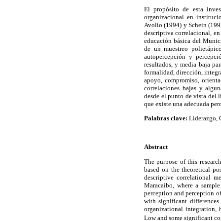
El propósito de esta inves
organizacional en instituc
Avolio (1994) y Schein (199
descriptiva correlacional, en
educación básica del Munici
de un muestreo polietápico
autopercepción y percepció
resultados, y media baja par
formalidad, dirección, integ
apoyo, compromiso, orientac
correlaciones bajas y algun
desde el punto de vista del l
que existe una adecuada perce
Palabras clave:
Liderazgo, C
Abstract
The purpose of this research
based on the theoretical po
descriptive correlational m
Maracaibo, where a sample o
perception and perception of 
with significant difference
organizational integration,
Low and some significant cor