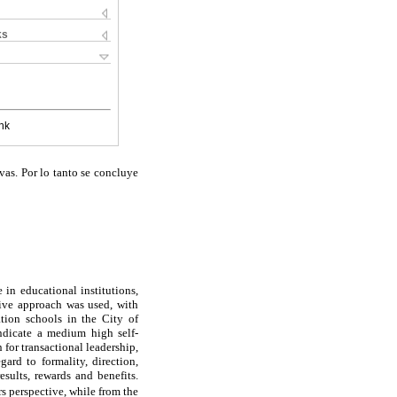
ks
nk
ivas. Por lo tanto se concluye
 in educational institutions,
tive approach was used, with
ation schools in the City of
indicate a medium high self-
 for transactional leadership,
ard to formality, direction,
sults, rewards and benefits.
s perspective, while from the