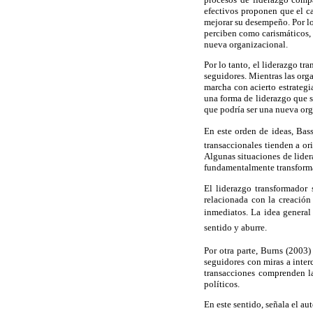
efectivos proponen que el c
mejorar su desempeño. Por lo
perciben como carismáticos,
nueva organizacional.
Por lo tanto, el liderazgo tr
seguidores. Mientras las org
marcha con acierto estrategi
una forma de liderazgo que s
que podría ser una nueva org
En este orden de ideas, Bass
transaccionales tienden a or
Algunas situaciones de lider
fundamentalmente transform
El liderazgo transformador 
relacionada con la creación
inmediatos. La idea general 
sentido y aburre.
Por otra parte, Burns (2003)
seguidores con miras a inter
transacciones comprenden la 
políticos.
En este sentido, señala el au