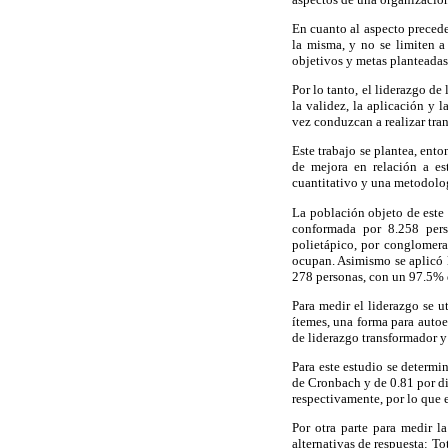
En cuanto al aspecto precede
la misma, y no se limiten a
objetivos y metas planteadas
Por lo tanto, el liderazgo de
la validez, la aplicación y 
vez conduzcan a realizar tra
Este trabajo se plantea, ento
de mejora en relación a est
cuantitativo y una metodolog
La población objeto de este 
conformada por 8.258 perso
polietápico, por conglomera
ocupan. Asimismo se aplicó l
278 personas, con un 97.5% 
Para medir el liderazgo se u
ítemes, una forma para autoe
de liderazgo transformador y
Para este estudio se determi
de Cronbach y de 0.81 por di
respectivamente, por lo que e
Por otra parte para medir l
alternativas de respuesta: 