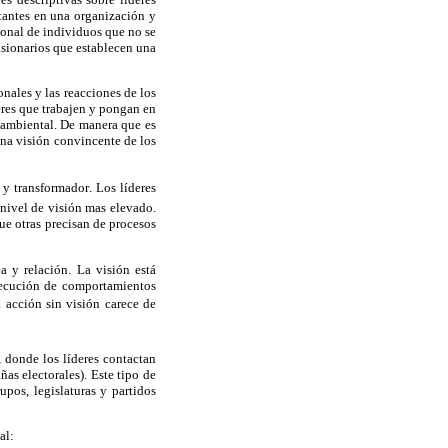
tantes en una organización y
ional de individuos que no se
sionarios que establecen una
onales y las reacciones de los
eres que trabajen y pongan en
a ambiental. De manera que es
una visión convincente de los
 transformador. Los líderes
 nivel de visión mas elevado.
ue otras precisan de procesos
a y relación. La visión está
ejecución de comportamientos
a acción sin visión carece de
, donde los líderes contactan
as electorales). Este tipo de
upos, legislaturas y partidos
al: