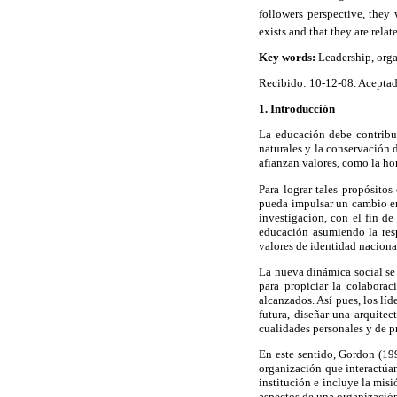
followers perspective, they
exists and that they are relat
Key words:
Leadership, orga
Recibido: 10-12-08. Acepta
1. Introducción
La educación debe contribui
naturales y la conservación d
afianzan valores, como la hone
Para lograr tales propósitos
pueda impulsar un cambio en 
investigación, con el fin d
educación asumiendo la resp
valores de identidad naciona
La nueva dinámica social se 
para propiciar la colabora
alcanzados. Así pues, los lí
futura, diseñar una arquitec
cualidades personales y de p
En este sentido, Gordon (19
organización que interactúa
institución e incluye la misi
aspectos de una organización