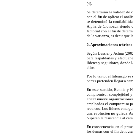
(4).
Se determinó la validez de c
con el fin de aplicar el anál
se determinó la confiabilid
Alpha de Cronbach siendo de 
factorial con el fin de dete
de la varianza, es decir que 
2. Aproximaciones teóricas 
Según Lussier y Achua (2002)
para respaldarlas y efectuar 
líderes y seguidores, donde 
ellos.
Por lo tanto, el liderazgo se
partes pretenden llegar a cam
En este sentido, Bennis y Na
compromiso, complejidad y c
eficaz mueve organizaciones 
empleados el compromiso par
recursos. Los líderes emerg
una evolución no guiada. As
Superan la resistencia al ca
En consecuencia, en el prese
los demás con el fin de logra