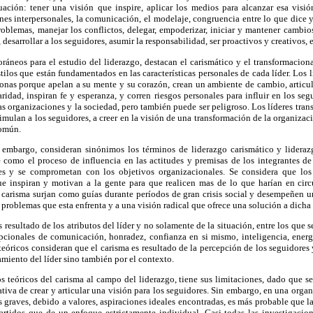
ción: tener una visión que inspire, aplicar los medios para alcanzar esa visión,
ones interpersonales, la comunicación, el modelaje, congruencia entre lo que dice 
roblemas, manejar los conflictos, delegar, empoderizar, iniciar y mantener cambios
, desarrollar a los seguidores, asumir la responsabilidad, ser proactivos y creativos, e
áneos para el estudio del liderazgo, destacan el carismático y el transformaciona
tilos que están fundamentados en las características personales de cada líder. Los l
sonas porque apelan a su mente y su corazón, crean un ambiente de cambio, articul
ridad, inspiran fe y esperanza, y corren riesgos personales para influir en los seg
as organizaciones y la sociedad, pero también puede ser peligroso. Los líderes tra
ulan a los seguidores, a creer en la visión de una transformación de la organizació
común.
 embargo, consideran sinónimos los términos de liderazgo carismático y lideraz
e como el proceso de influencia en las actitudes y premisas de los integrantes d
es y se comprometan con los objetivos organizacionales. Se considera que los 
e inspiran y motivan a la gente para que realicen mas de lo que harían en cir
 carisma surjan como guías durante períodos de gran crisis social y desempeñen un
 problemas que esta enfrenta y a una visión radical que ofrece una solución a dicha c
es resultado de los atributos del líder y no solamente de la situación, entre los que 
epcionales de comunicación, honradez, confianza en si mismo, inteligencia, energí
eóricos consideran que el carisma es resultado de la percepción de los seguidores y
amiento del líder sino también por el contexto.
os teóricos del carisma al campo del liderazgo, tiene sus limitaciones, dado que se
ativa de crear y articular una visión para los seguidores. Sin embargo, en una orga
os graves, debido a valores, aspiraciones ideales encontradas, es más probable que 
rtidos que de un enfoque estrictamente individual. Casi todas las investigacione