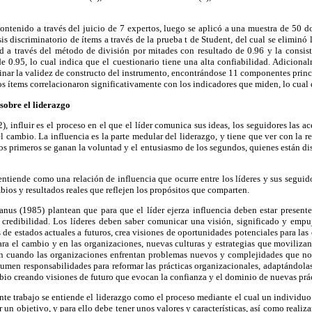
ontenido a través del juicio de 7 expertos, luego se aplicó a una muestra de 50 d
isis discriminatorio de ítems a través de la prueba t de Student, del cual se eliminó
ad a través del método de división por mitades con resultado de 0.96 y la consist
0.95, lo cual indica que el cuestionario tiene una alta confiabilidad. Adicionalm
rminar la validez de constructo del instrumento, encontrándose 11 componentes prin
los ítems correlacionaron significativamente con los indicadores que miden, lo cual
sobre el liderazgo
, influir es el proceso en el que el líder comunica sus ideas, los seguidores las a
el cambio. La influencia es la parte medular del liderazgo, y tiene que ver con la r
los primeros se ganan la voluntad y el entusiasmo de los segundos, quienes están di
 entiende como una relación de influencia que ocurre entre los líderes y sus seguid
bios y resultados reales que reflejen los propósitos que comparten.
nus (1985) plantean que para que el líder ejerza influencia deben estar presente
redibilidad. Los líderes deben saber comunicar una visión, significado y empuj
de estados actuales a futuros, crea visiones de oportunidades potenciales para las 
a el cambio y en las organizaciones, nuevas culturas y estrategias que movilizan 
en cuando las organizaciones enfrentan problemas nuevos y complejidades que n
umen responsabilidades para reformar las prácticas organizacionales, adaptándolas
mbio creando visiones de futuro que evocan la confianza y el dominio de nuevas prá
nte trabajo se entiende el liderazgo como el proceso mediante el cual un individuo
r un objetivo, y para ello debe tener unos valores y características, así como realiza