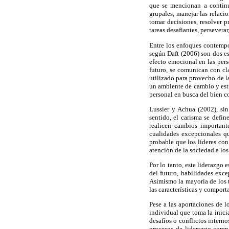
que se mencionan a continua
grupales, manejar las relaci
tomar decisiones, resolver p
tareas desafiantes, perseverar
Entre los enfoques contempor
según Daft (2006) son dos es
efecto emocional en las per
futuro, se comunican con cla
utilizado para provecho de l
un ambiente de cambio y estim
personal en busca del bien 
Lussier y Achua (2002), sin
sentido, el carisma se defin
realicen cambios important
cualidades excepcionales qu
probable que los líderes con
atención de la sociedad a los
Por lo tanto, este liderazgo 
del futuro, habilidades exc
Asimismo la mayoría de los t
las características y comport
Pese a las aportaciones de l
individual que toma la inici
desafíos o conflictos intern
procesos de liderazgo compa