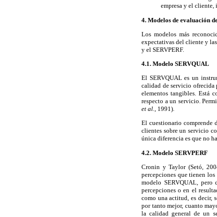
empresa y el cliente,
4. Modelos de evaluación de
Los modelos más reconocid
expectativas del cliente y l
y el SERVPERF.
4.1. Modelo SERVQUAL
El SERVQUAL es un instrume
calidad de servicio ofrecida
elementos tangibles. Está c
respecto a un servicio. Per
et al.,
1991).
El cuestionario comprende do
clientes sobre un servicio c
única diferencia es que no ha
4.2. Modelo SERVPERF
Cronin y Taylor (Setó, 20
percepciones que tienen los 
modelo SERVQUAL, pero desc
percepciones o en el result
como una actitud, es decir, 
por tanto mejor, cuanto ma
la calidad general de un s