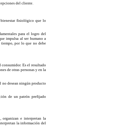
epciones del cliente.
bienestar fisiológico que lo
damentales para el logro del
a que impulsa al ser humano a
l tiempo, por lo que no debe
l consumidor. Es el resultado
ones de otras personas y en la
ral no desean ningún producto
ción de un patrón prefijado
 organizan e interpretan la
terpretan la información del