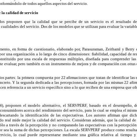
 informándolo de todos aquellos aspectos del servicio.
 la calidad de servicio
os proponen que la calidad que se percibe de un servicio es el resultado de
as cualidades del servicio. Dos de los modelos que se utilizan para evaluar la var
nto, en forma de cuestionario, elaborado por, Parasuraman, Zeithaml y Berry c
 por una organización a lo largo de cinco dimensiones: fiabilidad, capacidad de re
onstituido por una escala de respuestas múltiples, diseñada para comprender las 
mite evaluar, pero también es un instrumento de mejora y de comparación con otras
s partes: la primera compuesta por 22 afirmaciones que tratan de identificar las 
oncreto. Y la segunda dedicada a las percepciones, formada por las mismas 22 afir
cen referencia a un servicio específico sino a lo que reciben de una empresa que ofre
04), proponen el modelo alternativo, el SERVPERF, basado en el desempeño, d
consumidores acerca del rendimiento del servicio, para lo cual se emplea el mism
artando la identificación de las expectativas. Los autores afirman que dich
ado real mide mejor la calidad del servicio. Consideran además, que la calidad de
sólo a través de la percepción y no comparando las expectativas con la percepción.
yor sea la suma de dichas percepciones. La escala SERVPERF produce como result
ervicio, lo cual puede representarse mediante una gráfica relativa al tiempo y