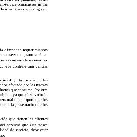
lf-service pharmacies in the
their weaknesses, taking into
cia e imponen requerimientos
tos o servicios, sino también
al se ha convertido en nuestros
ico que confiere una ventaja
constituye la esencia de las
enos afectado por las nuevas
oductos que consume. Por otro
oducto, ya que el servicio lo
 personal que proporciona los
r con la presentación de los
ción que tienen los clientes
del servicio que ésta posea
idad de servicio, debe estar
o.