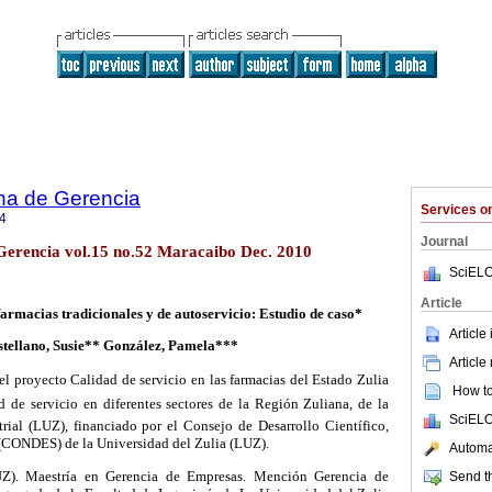
na de Gerencia
Services 
4
Journal
Gerencia vol.15 no.52 Maracaibo Dec. 2010
SciELO
Article
farmacias tradicionales y de autoservicio: Estudio de caso*
Article
tellano, Susie** González, Pamela***
Article
el proyecto Calidad de servicio en las farmacias del Estado Zulia
How to 
d de servicio en diferentes sectores de la Región Zuliana, de la
SciELO
trial (LUZ), financiado por el Consejo de Desarrollo Científico,
(CONDES) de la Universidad del Zulia (LUZ).
Automat
LUZ). Maestría en Gerencia de Empresas. Mención Gerencia de
Send th