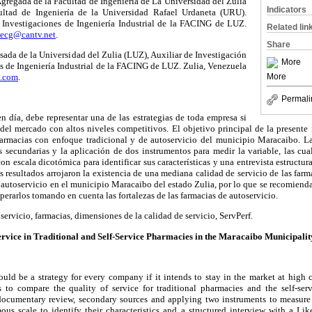
gregada de la Facultad de Ingeniería de La Universidad del Zulia
Indicators
ultad de Ingeniería de la Universidad Rafael Urdaneta (URU).
 Investigaciones de Ingeniería Industrial de la FACING de LUZ.
Related lin
iecg@cantv.net
.
Share
esada de la Universidad del Zulia (LUZ), Auxiliar de Investigación
More
s de Ingeniería Industrial de la FACING de LUZ. Zulia, Venezuela
l.com
.
More
Permali
n día, debe representar una de las estrategias de toda empresa si
del mercado con altos niveles competitivos. El objetivo principal de la presente 
 farmacias con enfoque tradicional y de autoservicio del municipio Maracaibo. L
 secundarias y la aplicación de dos instrumentos para medir la variable, las cua
con escala dicotómica para identificar sus características y una entrevista estructur
s resultados arrojaron la existencia de una mediana calidad de servicio de las farm
e autoservicio en el municipio Maracaibo del estado Zulia, por lo que se recomienda 
perarlos tomando en cuenta las fortalezas de las farmacias de autoservicio.
servicio, farmacias, dimensiones de la calidad de servicio, ServPerf.
ervice in Traditional and Self-Service Pharmacies in the Maracaibo Municipality
ould be a strategy for every company if it intends to stay in the market at high
is to compare the quality of service for traditional pharmacies and the self-se
cumentary review, secondary sources and applying two instruments to measure t
us scale to identify their characteristics and a structured interview with a Like