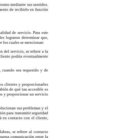
ntorno mediante sus sentidos.
ento de recibirlo en función
lidad de servicio. Para este
les lograron determinar que,
re los cuales se mencionan:
del servicio, se refiere a la
 cliente podría eventualmente
o, cuando sea requerido y de
os clientes y proporcionarles
bién de qué tan accesible es
os y proporcionar un servicio
olucionan sus problemas y el
ción para transmitir seguridad
 en contacto con el cliente,
abras, se refiere al contacto
a buena comunicación entre la