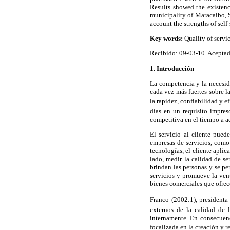
Results showed the existenc
municipality of Maracaibo, S
account the strengths of self
Key words:
Quality of servic
Recibido: 09-03-10. Acepta
1. Introducción
La competencia y la necesid
cada vez más fuertes sobre l
la rapidez, confiabilidad y ef
días en un requisito impres
competitiva en el tiempo a a
El servicio al cliente pued
empresas de servicios, como
tecnologías, el cliente apli
lado, medir la calidad de se
brindan las personas y se pe
servicios y promueve la ven
bienes comerciales que ofrec
Franco (2002:1), presidenta
externos de la calidad de 
internamente. En consecuenc
focalizada en la creación y r