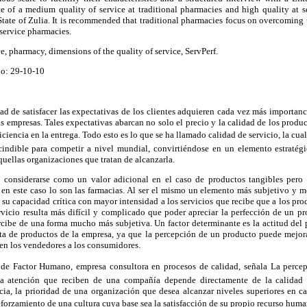
e of a medium quality of service at traditional pharmacies and high quality at se
tate of Zulia. It is recommended that traditional pharmacies focus on overcoming 
-service pharmacies.
e, pharmacy, dimensions of the quality of service, ServPerf.
do: 29-10-10
ad de satisfacer las expectativas de los clientes adquieren cada vez más importan
as empresas. Tales expectativas abarcan no solo el precio y la calidad de los produc
iciencia en la entrega. Todo esto es lo que se ha llamado calidad de servicio, la cu
cindible para competir a nivel mundial, convirtiéndose en un elemento estratég
quellas organizaciones que tratan de alcanzarla.
e considerarse como un valor adicional en el caso de productos tangibles pero 
 en este caso lo son las farmacias. Al ser el mismo un elemento más subjetivo y m
ca su capacidad crítica con mayor intensidad a los servicios que recibe que a los pr
rvicio resulta más difícil y complicado que poder apreciar la perfección de un pr
rcibe de una forma mucho más subjetiva. Un factor determinante es la actitud del
ta de productos de la empresa, ya que la percepción de un producto puede mejora
en los vendedores a los consumidores.
 de Factor Humano, empresa consultora en procesos de calidad, señala La percep
la atención que reciben de una compañía depende directamente de la calidad 
ia, la prioridad de una organización que desea alcanzar niveles superiores en cal
eforzamiento de una cultura cuya base sea la satisfacción de su propio recurso human