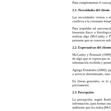
Para complementar el concept
2.1. Necesidades del cliente
Las necesidades vienen a re
conlleva a la constante búsqu
Para respaldar tal aseverac
bienestar físico o fisiológi
realizar algo (McCarthy y P
pensarse que se conocen suf
2.2. Expectativas del cliente
McCarthy y Perreault (1999),
de algo que se espera que se 
información recibida y prome
Agrega Fernández (2000), que
o servicio determinado, sino 
En líneas generales, es lo
previamente.
2.3. Percepción
La percepción, según Kotle
información, para formar un
ambiente que les rodea (McCa