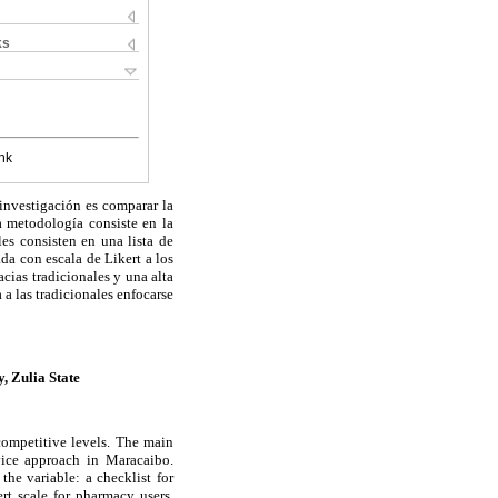
ks
nk
investigación es comparar la
a metodología consiste en la
les consisten en una lista de
ada con escala de Likert a los
acias tradicionales y una alta
a las tradicionales enfocarse
, Zulia State
 competitive levels. The main
rvice approach in Maracaibo.
he variable: a checklist for
rt scale for pharmacy users.