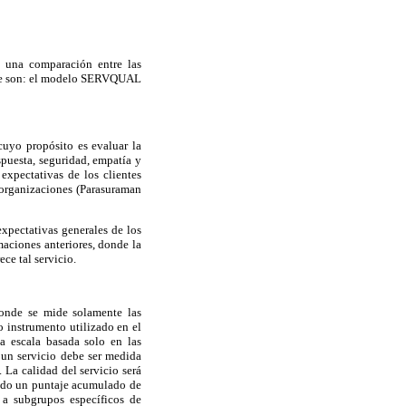
 una comparación entre las
iable son: el modelo SERVQUAL
uyo propósito es evaluar la
spuesta, seguridad, empatía y
expectativas de los clientes
 organizaciones (Parasuraman
expectativas generales de los
maciones anteriores, donde la
ce tal servicio.
onde se mide solamente las
o instrumento utilizado en el
a escala basada solo en las
 un servicio debe ser medida
 La calidad del servicio será
ado un puntaje acumulado de
 a subgrupos específicos de