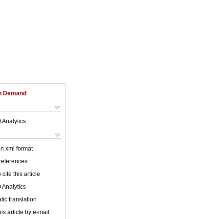
on Demand
 Analytics
 in xml format
 references
cite this article
 Analytics
ic translation
is article by e-mail