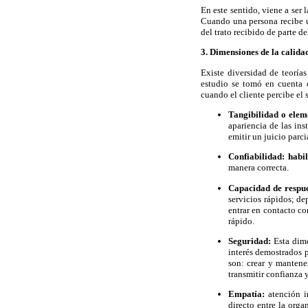
En este sentido, viene a ser
Cuando una persona recibe u
del trato recibido de parte de
3. Dimensiones de la calida
Existe diversidad de teoría
estudio se tomó en cuenta e
cuando el cliente percibe el 
Tangibilidad o elem
apariencia de las ins
emitir un juicio parci
Confiabilidad: hab
manera correcta.
Capacidad de respu
servicios rápidos; d
entrar en contacto co
rápido.
Seguridad:
Esta dim
interés demostrados p
son: crear y mantene
transmitir confianza 
Empatía:
atención i
directo entre la org