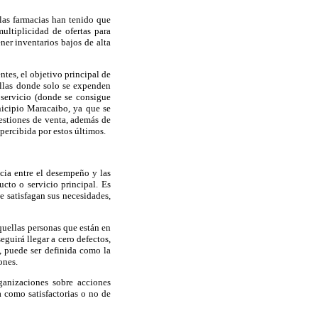
 las farmacias han tenido que
ultiplicidad de ofertas para
ner inventarios bajos de alta
ntes, el objetivo principal de
ellas donde solo se expenden
oservicio (donde se consigue
nicipio Maracaibo, ya que se
gestiones de venta, además de
percibida por estos últimos.
ncia entre el desempeño y las
ucto o servicio principal. Es
e satisfagan sus necesidades,
quellas personas que están en
guirá llegar a cero defectos,
, puede ser definida como la
ones.
rganizaciones sobre acciones
a como satisfactorias o no de