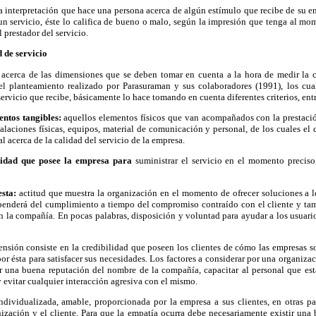
 la interpretación que hace una persona acerca de algún estímulo que recibe de su e
n servicio, éste lo califica de bueno o malo, según la impresión que tenga al mom
l prestador del servicio.
d de servicio
s acerca de las dimensiones que se deben tomar en cuenta a la hora de medir la ca
l planteamiento realizado por Parasuraman y sus colaboradores (1991), los cua
servicio que recibe, básicamente lo hace tomando en cuenta diferentes criterios, ent
entos tangibles:
aquellos elementos físicos que van acompañados con la prestación 
talaciones físicas, equipos, material de comunicación y personal, de los cuales el
al acerca de la calidad del servicio de la empresa.
ilidad que posee la empresa para
suministrar el servicio en el momento precis
esta:
actitud que muestra la organización en el momento de ofrecer soluciones a l
ependerá del cumplimiento a tiempo del compromiso contraído con el cliente y tam
n la compañía. En pocas palabras, disposición y voluntad para ayudar a los usuari
ensión consiste en la credibilidad que poseen los clientes de cómo las empresas s
or ésta para satisfacer sus necesidades. Los factores a considerar por una organiza
r una buena reputación del nombre de la compañía, capacitar al personal que está
y evitar cualquier interacción agresiva con el mismo.
ndividualizada, amable, proporcionada por la empresa a sus clientes, en otras pal
anización y el cliente. Para que la empatía ocurra debe necesariamente existir un