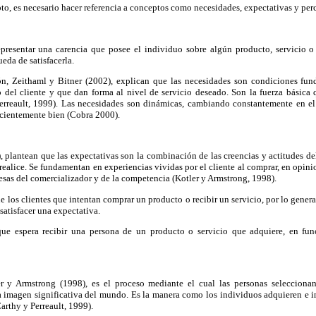
o, es necesario hacer referencia a conceptos como necesidades, expectativas y perc
presentar una carencia que posee el individuo sobre algún producto, servicio o 
eda de satisfacerla.
ión, Zeithaml y Bitner (2002), explican que las necesidades son condiciones fun
co del cliente y que dan forma al nivel de servicio deseado. Son la fuerza básic
erreault, 1999). Las necesidades son dinámicas, cambiando constantemente en e
icientemente bien (Cobra 2000).
 plantean que las expectativas son la combinación de las creencias y actitudes de
realice. Se fundamentan en experiencias vividas por el cliente al comprar, en opini
sas del comercializador y de la competencia (Kotler y Armstrong, 1998).
 los clientes que intentan comprar un producto o recibir un servicio, por lo gene
satisfacer una expectativa.
 que espera recibir una persona de un producto o servicio que adquiere, en fun
r y Armstrong (1998), es el proceso mediante el cual las personas seleccionan,
a imagen significativa del mundo. Es la manera como los individuos adquieren e in
rthy y Perreault, 1999).