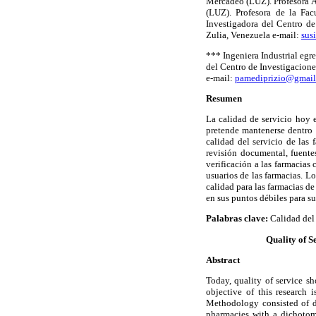
Mercadeo (LUZ). Profesora A
(LUZ). Profesora de la Fac
Investigadora del Centro de
Zulia, Venezuela e-mail:
sus
*** Ingeniera Industrial egr
del Centro de Investigacione
e-mail:
pamediprizio@gmai
Resumen
La calidad de servicio hoy e
pretende mantenerse dentro 
calidad del servicio de las
revisión documental, fuentes
verificación a las farmacias 
usuarios de las farmacias. Lo
calidad para las farmacias d
en sus puntos débiles para su
Palabras clave:
Calidad del 
Quality of S
Abstract
Today, quality of service sh
objective of this research 
Methodology consisted of do
pharmacies with a dichotomo