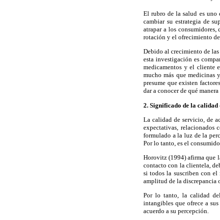
El rubro de la salud es uno 
cambiar su estrategia de su
atrapar a los consumidores, 
rotación y el ofrecimiento de
Debido al crecimiento de las 
esta investigación es compa
medicamentos y el cliente e
mucho más que medicinas y e
presume que existen factores
dar a conocer de qué manera s
2. Significado de la calidad
La calidad de servicio, de a
expectativas, relacionados c
formulado a la luz de la per
Por lo tanto, es el consumido
Horovitz (1994) afirma que l
contacto con la clientela, d
si todos la suscriben con e
amplitud de la discrepancia o
Por lo tanto, la calidad de
intangibles que ofrece a sus
acuerdo a su percepción.