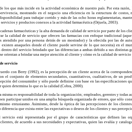
de los que más incide en la actividad económica de nuestro país. Por esta razón,
pervivencia, mostrando en el negocio una eficiencia en la estructura de costos, m
disponibilidad para trabajar corrido y más de las ocho horas reglamentarias, mante
 servicios y productos conexos a la actividad farmacéutica (Orjuela, 2003).
cadenas farmacéuticas y la alta demanda de calidad de servicio por parte de los clie
rar la calidad de servicio que ofrecen las farmacias con enfoque tradicional (aqu
s atendido por una persona detrás de un mostrador) y la ofrecida por las de aut
xisten anaqueles donde el cliente puede servirse de lo que necesita) en el mu
 dentro del servicio brindado que las diferencian a ambas debido a sus distintas 
e orientan a brindar una mejor atención al cliente y cómo es la calidad de servicio 
 de servicio
cuerdo con Berry (1992), es la percepción de un cliente acerca de la corresponde
on el conjunto de elementos secundarios, cuantitativos, cualitativos, de un prod
cepción del consumidor y sólo puede definirse con base en las especificaciones qu
r quien determina lo que es la calidad (Cobra, 2000).
a misma es responsabilidad de toda la organización; empleados, gerentes y todas a
eben participar unidos en una amplia búsqueda organizada de errores, que sólo conse
l mismo entusiasmo. Asimismo, desde la óptica de las percepciones de los clientes
 diferencia que exista entre las expectativas o deseos de los clientes y sus percepci
l servicio está representada por el grupo de características que definen las o
 clientes, de acuerdo a sus necesidades y expectativas, quien las evalúa y catalog