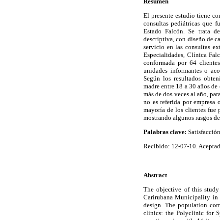
Resumen
El presente estudio tiene co
consultas pediátricas que f
Estado Falcón. Se trata de
descriptiva, con diseño de c
servicio en las consultas ex
Especialidades, Clínica Fal
conformada por 64 clientes
unidades informantes o aco
Según los resultados obteni
madre entre 18 a 30 años de 
más de dos veces al año, par
no es referida por empresa 
mayoría de los clientes fue 
mostrando algunos rasgos de 
Palabras clave:
Satisfacción
Recibido: 12-07-10. Acepta
Abstract
The objective of this study 
Carirubana Municipality in t
design. The population corr
clinics: the Polyclinic for