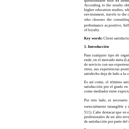
questionnaire with 44 item
According to the results ob
higher education studies, wh
environment, travels to the 
who chooses the consulting
performance as positive, ful
of loyalty.
Key words:
Client satisfacti
1. Introducción
Para cualquier tipo de organ
ende, en el mercado meta (La
de servicio con sus experienc
otros, sus experiencias posi
satisfecho deja de lado a la
Es así como, el término sati
satisfacción por el grado en
como mediador entre expectat
Por otro lado, es necesario
esencialmente intangible y 
511). Cabe destacar que en el
profesionales de un alto niv
de satisfacción por parte de