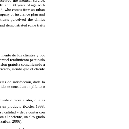
ceived the medical service.
 18 and 30 years of age with
hild, who comes from an urban
company or insurance plan and
ents perceived the clinics
 and demonstrated some traits
a mente de los clientes y por
arar el rendimiento percibido
ifusión gratuita comunicando a
ercado, siendo que el cliente
eles de satisfacción, dada la
bido se considera implícito o
puede ofrecer a otra, que es
 un producto (Kotler, 1993;
e su calidad y debe contar con
ra el paciente, un alto grado
ization, 2006).