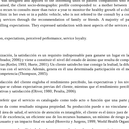
s was designed and applied to the informing units or patient companions who re
tained, the client socio-demographic profile corresponded to: a mother between
o recurs to consults more than twice a year to monitor the healthy growth of a c
clinic in her own or in a public vehicle, who is not referred to the consult by a 
 services through the recommendation of family or friends. A majority of pati
filling expectations. They expressed satisfaction with most aspects of the services
on, expectations, perceived performance, service loyalty.
ización, la satisfacción es un requisito indispensable para ganarse un lugar en l
brador, 2006) y viene a constituir el nivel del estado de ánimo que resulta de comp
ias (Kotler, 1993; Huete, 2001). Un cliente satisfecho trae consigo la lealtad, la d
tivas con el servicio. Además, genera en él una determinada participación en el m
 competencia (Thompson, 2005).
sfacción del cliente engloba el rendimiento percibido, las expectativas y los niv
 que se cubran expectativas previas del cliente, mientras que el rendimiento perci
ivas y satisfacción (Oliver, 1980; Peralta, 2006).
 referir que el servicio es catalogado como todo acto o función que una parte 
no da como resultado ninguna propiedad. Su producción puede o no vincularse a
 área de salud, el servicio de atención es intangible, el cliente es el único juez d
el de excelencia, un eficiente uso de los recursos humanos, un mínimo de riesgo pa
l usuario y un impacto final en salud (Horovitz y Jurgens, 1999; World Health Organ