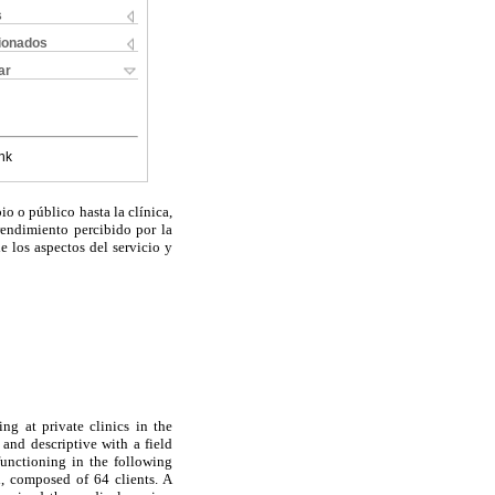
s
cionados
ar
nk
o o público hasta la clínica,
rendimiento percibido por la
e los aspectos del servicio y
ing at private clinics in the
 and descriptive with a field
functioning in the following
l, composed of 64 clients. A