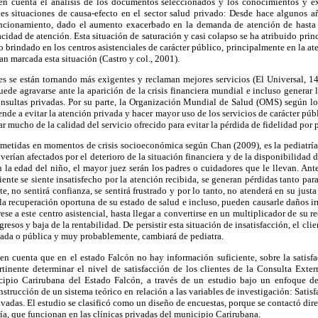
n cuenta el análisis de los documentos seleccionados y los conocimientos y ex
tes situaciones de causa-efecto en el sector salud privado: Desde hace algunos añ
funcionamiento, dado el aumento exacerbado en la demanda de atención de hasta
cidad de atención. Esta situación de saturación y casi colapso se ha atribuido princ
io brindado en los centros asistenciales de carácter público, principalmente en la at
an marcada esta situación (Castro y col., 2001).
es se están tornando más exigentes y reclaman mejores servicios (El Universal, 14
puede agravarse ante la aparición de la crisis financiera mundial e incluso generar 
onsultas privadas. Por su parte, la Organización Mundial de Salud (OMS) según lo
ende a evitar la atención privada y hacer mayor uso de los servicios de carácter púb
ar mucho de la calidad del servicio ofrecido para evitar la pérdida de fidelidad por p
metidas en momentos de crisis socioeconómica según Chan (2009), es la pediatrí
verían afectados por el deterioro de la situación financiera y de la disponibilidad 
n la edad del niño, el mayor juez serán los padres o cuidadores que le llevan. Ant
nte se siente insatisfecho por la atención recibida, se generan pérdidas tanto para
, no sentirá confianza, se sentirá frustrado y por lo tanto, no atenderá en su justa
a recuperación oportuna de su estado de salud e incluso, pueden causarle daños i
e a este centro asistencial, hasta llegar a convertirse en un multiplicador de su re
esos y baja de la rentabilidad. De persistir esta situación de insatisfacción, el cli
ivada o pública y muy probablemente, cambiará de pediatra.
n cuenta que en el estado Falcón no hay información suficiente, sobre la satisfac
rtinente determinar el nivel de satisfacción de los clientes de la Consulta Exte
cipio Carirubana del Estado Falcón, a través de un estudio bajo un enfoque des
strucción de un sistema teórico en relación a las variables de investigación: Satisf
rivadas. El estudio se clasificó como un diseño de encuestas, porque se contactó dire
ría, que funcionan en las clínicas privadas del municipio Carirubana.