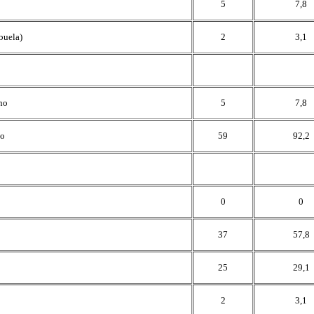
5
7,8
buela)
2
3,1
no
5
7,8
no
59
92,2
0
0
37
57,8
25
29,1
2
3,1