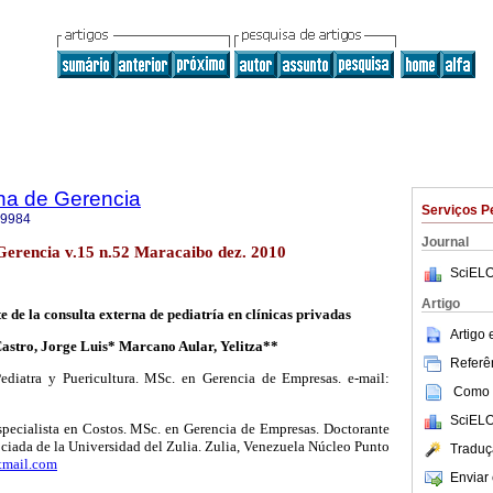
na de Gerencia
Serviços P
-9984
Journal
Gerencia v.15 n.52 Maracaibo dez. 2010
SciELO
Artigo
te de la consulta externa de pediatría en clínicas privadas
Artigo
astro, Jorge Luis* Marcano Aular, Yelitza**
Referên
ediatra y Puericultura. MSc. en Gerencia de Empresas. e-mail:
Como c
SciELO
specialista en Costos. MSc. en Gerencia de Empresas. Doctorante
ociada de la Universidad del Zulia. Zulia, Venezuela Núcleo Punto
Traduç
mail.com
Enviar 