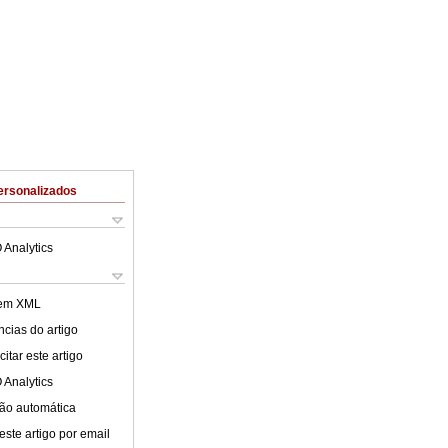
ersonalizados
 Analytics
 em XML
cias do artigo
itar este artigo
 Analytics
ão automática
este artigo por email