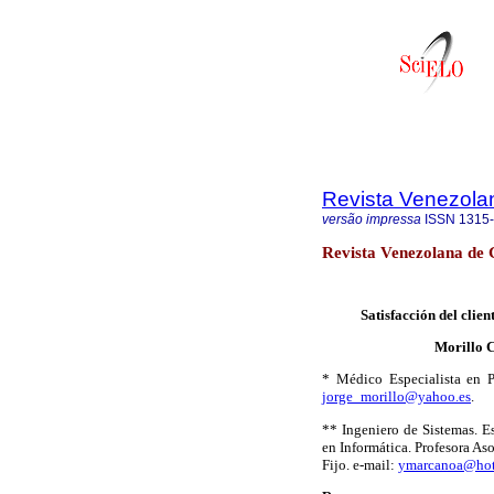
Revista Venezola
versão impressa
ISSN
1315
Revista Venezolana de 
Satisfacción del clien
Morillo C
* Médico Especialista en P
jorge_morillo@yahoo.es
.
** Ingeniero de Sistemas. E
en Informática. Profesora As
Fijo. e-mail:
ymarcanoa@hot