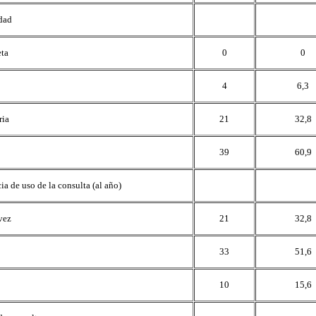
dad
eta
0
0
4
6,3
ria
21
32,8
39
60,9
ia de uso de la consulta (al año)
vez
21
32,8
33
51,6
10
15,6