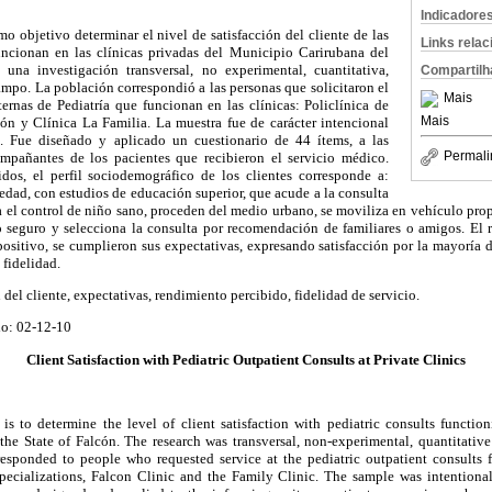
Indicadore
mo objetivo determinar el nivel de satisfacción del cliente de las
Links rela
uncionan en las clínicas privadas del Municipio Carirubana del
 una investigación transversal, no experimental, cuantitativa,
Compartilh
ampo. La población correspondió a las personas que solicitaron el
Mais
ternas de Pediatría que funcionan en las clínicas: Policlínica de
Mais
cón y Clínica La Familia. La muestra fue de carácter intencional
. Fue diseñado y aplicado un cuestionario de 44 ítems, a las
Permali
mpañantes de los pacientes que recibieron el servicio médico.
dos, el perfil sociodemográfico de los clientes corresponde a:
edad, con estudios de educación superior, que acude a la consulta
a el control de niño sano, proceden del medio urbano, se moviliza en vehículo propi
o seguro y selecciona la consulta por recomendación de familiares o amigos. El 
positivo, se cumplieron sus expectativas, expresando satisfacción por la mayoría d
fidelidad.
 del cliente, expectativas, rendimiento percibido, fidelidad de servicio.
do: 02-12-10
Client Satisfaction with Pediatric Outpatient Consults at Private Clinics
is to determine the level of client satisfaction with pediatric consults function
he State of Falcón. The research was transversal, non-experimental, quantitative
esponded to people who requested service at the pediatric outpatient consults 
 Specializations, Falcon Clinic and the Family Clinic. The sample was intentiona