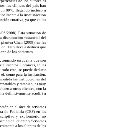
periencias de los autores es
os, las clínicas del país han
 un 80%, llegando incluso a
ipalmente a la insatisfacción
ención curativa, ya que en las
/06/2008). Esta situación de
la disminución sustancial del
 plantea Chan (2009), en las
lico. Esto lleva a deducir que
arte de los pacientes.
a, tomando en cuenta que son
de alimentos. Entonces, en las
e todo esto, se puede deducir
 él, como para la institución.
 medida las instrucciones del
rreparables y también, es muy
chazo a otros clientes, con la
ente definitivamente acudirá a
ción en el área de servicios
rna de Pediatría (CEP) en las
criptivo y exploratorio, no
acción del cliente y Servicios
ctamente a los clientes de las