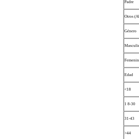
Padre
Otros (A
Género
Masculi
Femeni
Edad
<18
1 8-30
31-43
>44