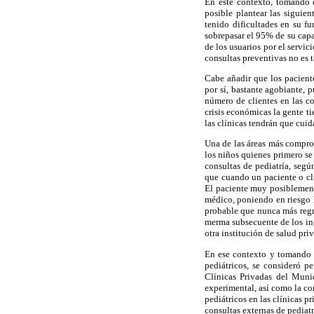
En este contexto, tomando e
posible plantear las siguien
tenido dificultades en su 
sobrepasar el 95% de su capa
de los usuarios por el servic
consultas preventivas no es t
Cabe añadir que los pacient
por sí, bastante agobiante, 
número de clientes en las c
crisis económicas la gente ti
las clínicas tendrán que cuid
Una de las áreas más compro
los niños quienes primero se 
consultas de pediatría, segú
que cuando un paciente o clie
El paciente muy posiblemente
médico, poniendo en riesgo l
probable que nunca más regres
merma subsecuente de los ingr
otra institución de salud pr
En ese contexto y tomando e
pediátricos, se consideró pe
Clínicas Privadas del Muni
experimental, así como la con
pediátricos en las clínicas p
consultas externas de pediat