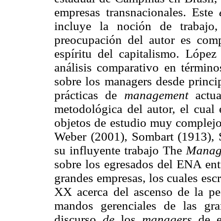
empresas transnacionales. Este
incluye la noción de trabajo
preocupación del autor es comp
espíritu del capitalismo. Lópe
análisis comparativo en términos
sobre los managers desde princip
prácticas de
management
actua
metodológica del autor, el cual
objetos de estudio muy complejo
Weber (2001), Sombart (1913),
su influyente trabajo The
Manage
sobre los egresados del ENA en
grandes empresas, los cuales escr
XX acerca del ascenso de la pe
mandos gerenciales de las gra
discurso
de
los
managers
de em