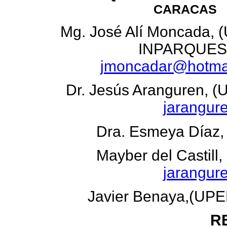
CARACAS
Mg. José Alí Moncada, 
INPARQUES
jmoncadar@hotma
Dr. Jesús Aranguren, (
jarangure
Dra. Esmeya Díaz,
Mayber del Castil
jarangure
Javier Benaya,(UP
R