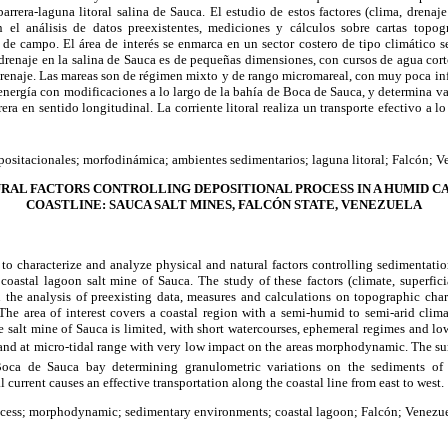
arrera-laguna litoral salina de Sauca. El estudio de estos factores (clima, drenaje 
en el análisis de datos preexistentes, mediciones y cálculos sobre cartas topog
de campo. El área de interés se enmarca en un sector costero de tipo climático 
renaje en la salina de Sauca es de pequeñas dimensiones, con cursos de agua cort
drenaje. Las mareas son de régimen mixto y de rango micromareal, con muy poca in
ta energía con modificaciones a lo largo de la bahía de Boca de Sauca, y determina v
rera en sentido longitudinal. La corriente litoral realiza un transporte efectivo a lo
positacionales; morfodinámica; ambientes sedimentarios; laguna litoral; Falcón; V
URAL FACTORS CONTROLLING DEPOSITIONAL PROCESS IN A HUMID C
COASTLINE: SAUCA SALT MINES, FALCÓN STATE, VENEZUELA
 to characterize and analyze physical and natural factors controlling sedimentati
coastal lagoon salt mine of Sauca. The study of these factors (climate, superfici
n the analysis of preexisting data, measures and calculations on topographic char
The area of interest covers a coastal region with a semi-humid to semi-arid clim
e salt mine of Sauca is limited, with short watercourses, ephemeral regimes and lo
and at micro-tidal range with very low impact on the areas morphodynamic. The s
oca de Sauca bay determining granulometric variations on the sediments of t
l current causes an effective transportation along the coastal line from east to west.
ocess; morphodynamic; sedimentary environments; coastal lagoon; Falcón; Venezue