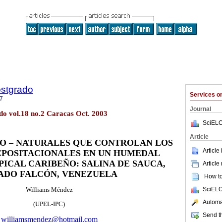
ostgrado
Services 
7
Journal
do vol.18 no.2 Caracas Oct. 2003
SciELO
Article
CO – NATURALES QUE CONTROLAN LOS
Article
EPOSITACIONALES EN UN HUMEDAL
ICAL CARIBEÑO: SALINA DE SAUCA,
Article
ADO FALCÓN, VENEZUELA
How to 
SciELO
Williams Méndez
Automat
(UPEL-IPC)
Send th
williamsmendez@hotmail.com