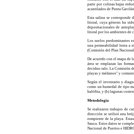
parte por colinas bajas redo
acantilados de Punta Gavilán
Esta salina se corresponde 
litoral, cuya génesis ha si
depositacionales de anteplay
litoral por los ambientes de 
Los suelos predominantes en 
una permeabilidad lenta a m
(Comisión del Plan Nacional
De acuerdo con el mapa de la
área se emplazan las formac
deciduo ralo. La Comisión de
playas y médanos" y comunida
Según el inventario y diagn
como un humedal de tipo mari
halófita, y (b) lagunas coste
Metodología
Se realizaron trabajos de ca
dirección se utilizó una brúj
rompiente de la playa. Estas
Sauca. Estos datos se comple
Nacional de Puertos e HIDR