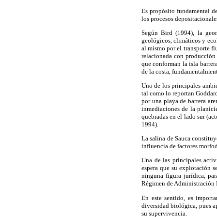
Es propósito fundamental del
los procesos depositacionales
Según Bird (1994), la geom
geológicos, climáticos y eco
al mismo por el transporte fl
relacionada con producción 
que conforman la isla barrer
de la costa, fundamentalmente 
Uno de los principales ambien
tal como lo reportan Goddard
por una playa de barrera are
inmediaciones de la planicie
quebradas en el lado sur (ac
1994).
La salina de Sauca constituy
influencia de factores morfod
Una de las principales acti
espera que su explotación s
ninguna figura jurídica, pa
Régimen de Administración Es
En este sentido, es import
diversidad biológica, pues a
su supervivencia.