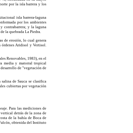
rte por la isla barrera y los
tacional isla barrera-laguna
conformada por los ambientes
 y contrabarrera; y la laguna
 de la quebrada La Piedra.
as de erosión, lo cual genera
órdenes Aridisol y Vertisol.
ales Renovables, 1983), en el
ra media y matorral tropical
 desarrollo de "vegetación de
salina de Sauca se clasifica
ales cubiertas por vegetación
leaje. Para las mediciones de
 vertical detrás de la zona de
 costa de la bahía de Boca de
alcón, obtenida del Instituto