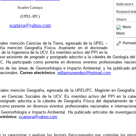
Indicators
Scarlet Cartaya
Related lin
(UPEL-IPC)
Share
scartaya@yahoo.com
More
More
rales mención Ciencias de la Tierra, egresado de la UPEL –
Permali
fía mención Geografía Física. Aspirante en el doctorado
s de la Ingeniería de la UCV. Es miembro activo del PPI en la
esor asistente de pregrado y postgrado adscrito a la cátedra de Geología de
PC. Ha participado como ponente en diversos eventos profesionales naciona
s de las áreas de Geomorfología e Impacto Ambiental, y ha publicado art
rnacionales.
Correo electrónico
:
williamsmendez@hotmail.com
ciales mención Geografía, egresada de la UPELIPC.
Magister
en Geografía 
o en Ciencias Sociales de la UCV. Es miembro activo del PPI en la categ
ostgrado adscrita a la cátedra de Geografía Física del departamento de 
como ponente en diversos eventos profesionales nacionales e internacion
 Geomorfología e Impacto Ambiental. Ha publicado artículos de investigació
ectrónico
:
scartaya@yahoo.com
o es caracterizar y analizar los factores físico-naturales que controlan los pro