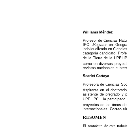
Williams Méndez
Profesor de Ciencias Natu
IPC.
Magister
en Geogra
individualizado en Ciencia
categoría candidato. Prof
de la Tierra de la UPELI
como en diversos proyecto
revistas nacionales e inte
Scarlet Cartaya
Profesora de Ciencias So
Aspirante en el doctorad
asistente de pregrado y p
UPELIPC. Ha participado 
proyectos de las áreas de
internacionales.
Correo el
RESUMEN
El propósito de este trabaj