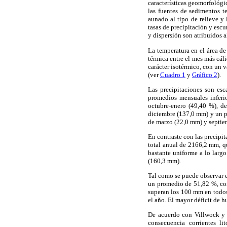
características geomorfológi
las fuentes de sedimentos te
aunado al tipo de relieve y 
tasas de precipitación y escu
y dispersión son atribuidos a
La temperatura en el área d
térmica entre el mes más cál
carácter isotérmico, con un 
(ver
Cuadro 1
y
Gráfico 2
).
Las precipitaciones son esc
promedios mensuales inferio
octubre-enero (49,40 %), d
diciembre (137,0 mm) y un p
de marzo (22,0 mm) y septie
En contraste con las precipi
total anual de 2166,2 mm, qu
bastante uniforme a lo lar
(160,3 mm).
Tal como se puede observar 
un promedio de 51,82 %, con 
superan los 100 mm en todos
el año. El mayor déficit de
De acuerdo con Villwock y T
consecuencia corrientes li