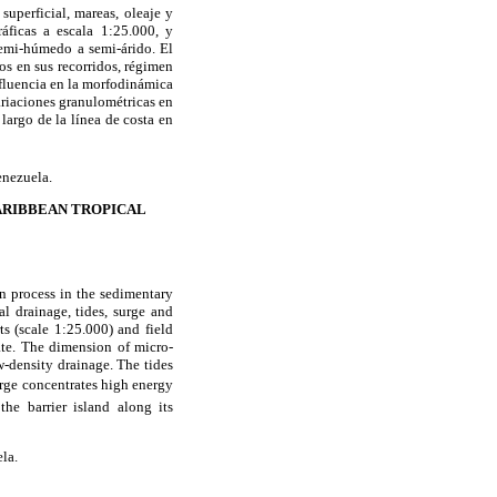
superficial, mareas, oleaje y
ráficas a escala 1:25.000, y
semi-húmedo a semi-árido. El
os en sus recorridos, régimen
fluencia en la morfodinámica
ariaciones granulométricas en
 largo de la línea de costa en
enezuela.
ARIBBEAN TROPICAL
on process in the sedimentary
al drainage, tides, surge and
ts (scale 1:25.000) and field
ate. The dimension of micro-
w-density drainage. The tides
urge concentrates high energy
he barrier island along its
la.