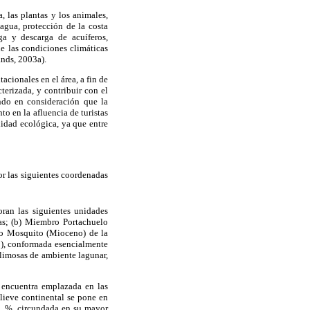
 las plantas y los animales,
gua, protección de la costa
ga y descarga de acuíferos,
de las condiciones climáticas
nds, 2003a).
acionales en el área, a fin de
erizada, y contribuir con el
ndo en consideración que la
to en la afluencia de turistas
lidad ecológica, ya que entre
or las siguientes coordenadas
oran las siguientes unidades
sas; (b) Miembro Portachuelo
bro Mosquito (Mioceno) de la
o), conformada esencialmente
y limosas de ambiente lagunar,
 encuentra emplazada en las
elieve continental se pone en
 1 %, circundada en su mayor