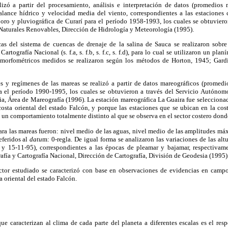
alizó a partir del procesamiento, análisis e interpretación de datos (promedios 
alance hídrico y velocidad media del viento, correspondientes a las estaciones
oro y pluviográfica de Curarí para el período 1958-1993, los cuales se obtuviero
Naturales Renovables, Dirección de Hidrología y Meteorología (1995).
s del sistema de cuencas de drenaje de la salina de Sauca se realizaron sobre 
rtografía Nacional (s. f.a, s. f.b, s. f.c, s. f.d), para lo cual se utilizaron un pla
 morfométricos medidos se realizaron según los métodos de Horton, 1945; Gardin
nes y regímenes de las mareas se realizó a partir de datos mareográficos (promedi
a el período 1990-1995, los cuales se obtuvieron a través del Servicio Autónom
, Área de Mareografía (1996). La estación mareográfica La Guaira fue seleccionada
osta oriental del estado Falcón, y porque las estaciones que se ubican en la cos
 un comportamiento totalmente distinto al que se observa en el sector costero donde
ra las mareas fueron: nivel medio de las aguas, nivel medio de las amplitudes má
eferidos al
datu
m: 0-regla. De igual forma se analizaron las variaciones de las alt
 y 15-11-95), correspondientes a las épocas de pleamar y bajamar, respectivam
ía y Cartografía Nacional, Dirección de Cartografía, División de Geodesia (1995)
sector estudiado se caracterizó con base en observaciones de evidencias en campo
ta oriental del estado Falcón.
e caracterizan al clima de cada parte del planeta a diferentes escalas es el resp