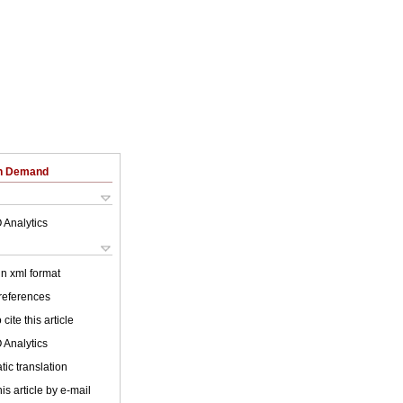
on Demand
 Analytics
 in xml format
 references
cite this article
 Analytics
ic translation
is article by e-mail