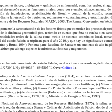
mponentes físicos, biológicos y químicos de un humedal, como los suelos, el agua,
al desempeñe muchas funciones vitales, como por ejemplo: almacenamiento de a
ión de inundaciones, estabilización del litoral y control de la erosión, recar
diante la retención de nutrientes, sedimentos y contaminantes, y estabilización 
biente y de los Recursos Naturales [MARN], 2003; The Ramsar Convention on Wetla
portante la caracterización de los factores físicos que controlan los procesos deposit
 de la dinámica geomorfológica, teniendo en cuenta que ésta no estaba bien caract
encialidades reales de la salina como medio de sustento económico local, toma
l del estado Falcón se triplicará para el año 2010, y que hay un significativo aumen
tino y Bruni, 1994). Por otra parte, la salina de Sauca es un ambiente de alta fragi
habitat
que alberga especies faunísticas autóctonas y migratorias.
za en la costa nororiental del estado Falcón, en el occidente venezolano, definida p
1º2739" L N y 68º4933" – 68º5505" L O (ver
Gráfico 1
).
eológico de la
Creole Petroleum Corporation
(1954), en el área de estudio afl
Querales (Mioceno Medio), constituida de lutitas yesíferas y areniscas ferrugino
ocorro, conformado por lutitas con margas glauconíticas fosilíferas; (c) Miem
ido de arcillas y lutitas; (d) Formación Punta Gavilán (Mioceno Superior-Pliocen
rillentas; y (e) depósitos recientes (Holoceno) constituidos por facies arcillosas 
barrera. (Díaz de Gamero, 1970, 1985; Ministerio de Energía y Minas, 1997).
 Nacional de Aprovechamiento de los Recursos Hidráulicos (1975), la salina se
de la región denominada Sierras y Colinas del Anticlinorio de Falcón, donde el r
erficie de la salina o planicie lagunar es un área plana con pendientes menores a