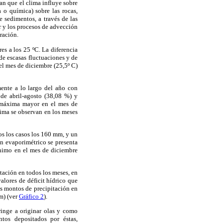
an que el clima influye sobre
a o química) sobre las rocas,
e sedimentos, a través de las
ar y los procesos de advección
ración.
s a los 25 ºC. La diferencia
de escasas fluctuaciones y de
el mes de diciembre (25,5º C)
mente a lo largo del año con
 de abril-agosto (38,08 %) y
e máxima mayor en el mes de
ima se observan en los meses
os los casos los 160 mm, y un
en evaporimétrico se presenta
nimo en el mes de diciembre
tación en todos los meses, en
alores de déficit hídrico que
s montos de precipitación en
m) (ver
Gráfico 2
).
ringe a originar olas y como
ntos depositados por éstas,