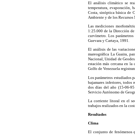
El análisis climático se re
temperatura, evaporación, b
Costa, sinóptica básica de C
Ambiente y de los Recursos 
Las mediciones morfométrica
1:25.000 de la Dirección de Ca
curvímetro. Los parámetros
Guevara y Cartaya, 1991.
El análisis de las variacio
mareográfica La Guaira, par
Nacional, Unidad de Geodesia
estación más cercana en la c
Golfo de Venezuela registran
Los parámetros estudiados pa
bajamares inferiores, todos r
dos días del año (15-06-95
Servicio Autónomo de Geograf
La corriente litoral en el 
trabajos realizados en la cos
Resultados
Clima
El conjunto de fenómenos qu