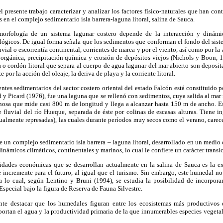
 presente trabajo caracterizar y analizar los factores físico-naturales que han co
 en el complejo sedimentario isla barrera-laguna litoral, salina de Sauca.
orfología de un sistema lagunar costero depende de la interacción y dinámic
lógicos. De igual forma señala que los sedimentos que conforman el fondo del sis
uvial o escorrentía continental, corrientes de marea y por el viento, así como por la 
orgánica, precipitación química y erosión de depósitos viejos (Nichols y Boon, 19
a o cordón litoral que separa al cuerpo de agua lagunar del mar abierto son deposita
por la acción del oleaje, la deriva de playa y la corriente litoral.
tes sedimentarios del sector costero oriental del estado Falcón está constituido po
 y Picard (1976), fue una laguna que se rellenó con sedimentos, cuya salida al ma
nosa que mide casi 800 m de longitud y llega a alcanzar hasta 150 m de ancho. Es
 fluvial del río Hueque, separada de éste por colinas de escasas alturas. Tiene 
tualmente represadas), las cuales durante períodos muy secos como el verano, carec
e un complejo sedimentario isla barrera – laguna litoral, desarrollado en un medio 
inámicos climáticos, continentales y marinos, lo cual le confiere un carácter transi
vidades económicas que se desarrollan actualmente en la salina de Sauca es la ext
e incremente para el futuro, al igual que el turismo. Sin embargo, este humedal n
ra lo cual, según Lentino y Bruni (1994), se estudia la posibilidad de incorpora
pecial bajo la figura de Reserva de Fauna Silvestre.
ante destacar que los humedales figuran entre los ecosistemas más productivos 
portan el agua y la productividad primaria de la que innumerables especies veget