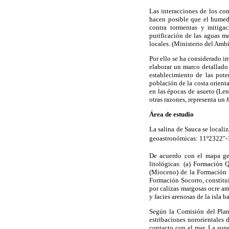
Las interacciones de los co
hacen posible que el humed
contra tormentas y mitigac
purificación de las aguas me
locales. (Ministerio del Am
Por ello se ha considerado im
elaborar un marco detallado
establecimiento de las pot
población de la costa orienta
en las épocas de asueto (Len
otras razones, representa un
Área de estudio
La salina de Sauca se locali
geoastronómicas: 11º2322"-1
De acuerdo con el mapa g
litológicas: (a) Formación 
(Mioceno) de la Formación S
Formación Socorro, constitu
por calizas margosas ocre ama
y facies arenosas de la isla 
Según la Comisión del Plan
estribaciones nororientales 
contacto con el mar. La sup