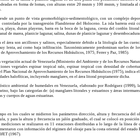
ndeadas en forma de lomas, con alturas entre 20 msnm y 100 msnm, y limitada al no
.
desde un punto de vista geomorfológico-sedimentológico, con un complejo deposi
do controlada por la transgresión Flandriense del Holoceno. La isla barrera está 
a, playa, dunas playeras, barra en la boca de la laguna, cresta del cordón litoral
canal de marea, planicie lagunar, salina, dunas de planicie lagunar y desembocadura
el área son arcillosos y salinos, especialmente debido a la litología de las cuenc
uy lenta, así como baja infiltración. Taxonómicamente predominan suelos de los 
 de Aprovechamiento de los Recursos Hidráulicos, 1975; Ferrer y Paz, 1985).
 vegetación actual de Venezuela (Ministerio del Ambiente y de los Recursos Natur
iones vegetales espinar tropical ralo, espinar tropical con densidad de cobertu
l Plan Nacional de Aprovechamiento de los Recursos Hidráulicos (1975), indica el
des halofíticas, incluyendo manglares, en el área litoral propiamente dicha.
óstico ambiental de humedales en Venezuela, elaborado por Rodríguez (1999), la 
no, bajo las categorías de: (a) manglares litorales y estuarinos y áreas intermare
ras y cuerpos de aguas estuarinas.
mpo en los cuales se midieron los parámetros dirección, altura y frecuencia del o
ula, y para la altura y frecuencia un jalón graduado, el cual se colocó en posición
 mediciones se realizaron en 11 estaciones distribuidas a lo largo de la línea de
mentaron con información del régimen del oleaje para la costa oriental del estado F
OJET (1967).