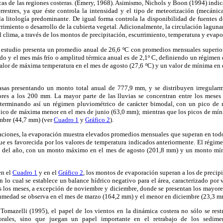
cas de las regiones costeras. (Emery, 1968). Asimismo, Nichols y Boon (1994) indic
rrestres, ya que éste controla la intensidad y el tipo de meteorización (mecánic
la litología predominante. De igual forma controla la disponibilidad de fuentes d
rrimiento o desarrollo de la cubierta vegetal. Adicionalmente, la circulación lagun
l clima, a través de los montos de precipitación, escurrimiento, temperatura y evapo
e estudio presenta un promedio anual de 26,6 ºC con promedios mensuales superiore
ido y el mes más frío o amplitud térmica anual es de 2,1º C, definiendo un régimen 
valor de máxima temperatura en el mes de agosto (27,6 ºC) y un valor de mínima en 
asas presentando un monto total anual de 777,9 mm, y se distribuyen irregular
res a los 200 mm. La mayor parte de las lluvias se concentran entre los meses
eterminando así un régimen pluviométrico de carácter bimodal, con un pico d
ico de máxima menor en el mes de junio (63,0 mm); mientras que los picos de mín
mbre (44,7 mm) (ver
Cuadro 1
y
Gráfico 2
).
taciones, la evaporación muestra elevados promedios mensuales que superan en tod
e es favorecida por los valores de temperatura indicados anteriormente. El régim
go del año, con un monto máximo en el mes de agosto (201,8 mm) y un monto mí
en el
Cuadro 1
y en el
Gráfico 2
, los montos de evaporación superan a los de precipi
lo cual se establece un balance hídrico negativo para el área, caracterizado por v
 los meses, a excepción de noviembre y diciembre, donde se presentan los mayore
 humedad se observa en el mes de marzo (164,2 mm) y el menor en diciembre (23,3 m
omazelli (1995), el papel de los vientos en la dinámica costera no sólo se rest
torales, sino que juegan un papel importante en el retrabajo de los sedime