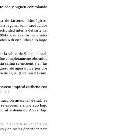
ntrolado y siguen controlando
a de factores hidrológicos,
tema lagunar son introducidos
actividad interna del sistema,
94). A su vez los materiales
dos o distribuidos a lo largo
r la salina de Sauca, la cual,
r fue completamente obstruida
ta salina se encuentra en las
ingreso de agua dulce por dos
en de agua. (Lentino y Bruni,
costero tropical caribeño con
cional.
racción artesanal de sal. Se
o se encuentra amparado bajo
rlo al sistema de Áreas Bajo
del planeta y son fuente de
ales y animales dependen para