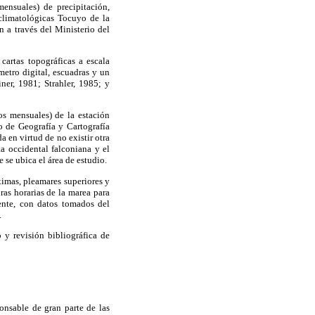
mensuales) de precipitación,
 climatológicas Tocuyo de la
n a través del Ministerio del
cartas topográficas a escala
nímetro digital, escuadras y un
er, 1981; Strahler, 1985; y
os mensuales) de la estación
o de Geografía y Cartografía
 en virtud de no existir otra
ta occidental falconiana y el
 se ubica el área de estudio.
ximas, pleamares superiores y
uras horarias de la marea para
ente, con datos tomados del
.
 y revisión bibliográfica de
onsable de gran parte de las