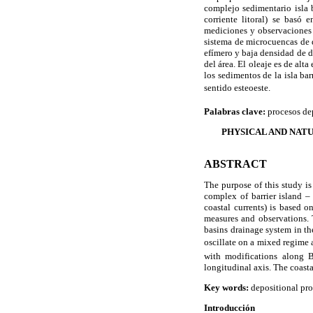
complejo sedimentario isla b
corriente litoral) se basó 
mediciones y observaciones 
sistema de microcuencas de d
efímero y baja densidad de 
del área. El oleaje es de al
los sedimentos de la isla bar
sentido esteoeste.
Palabras clave:
procesos de
PHYSICAL AND NAT
ABSTRACT
The purpose of this study is
complex of barrier island – 
coastal currents) is based o
measures and observations. 
basins drainage system in th
oscillate on a mixed regime 
with modifications along B
longitudinal axis. The coasta
Key words:
depositional pr
Introducción