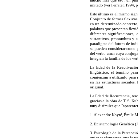
mucho más que eso: un parad
imitado (ver Ferrater, 1994,
Este último es el mismo sign
Conjunto de formas flexivas 
en un determinado contexto; 
palabras que presentan flexi
diferentes significaciones
sustantivos, pronombres y adj
paradigma del futuro de in
se pueden considerar como p
del verbo amar cuya conjuga
integran la familia de los ve
La Edad de la Reactivación
lingüístico, el término pa
comienzan a utilizarlo para 
en las estructuras sociales
original.
La Edad de Recurrencia, terc
gracias a la obra de T. S. K
muy disímiles que "aparenteme
1. Alexandre Koyré, Émile Ma
2. Epistemología Genética (Je
3. Psicología de la Percepci
quienes plantearon que la pe