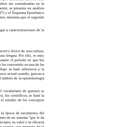
deben ser consideradas en la
ente, se presenta un análisis
997) y el Esquema Epistémico
mino, mientras que el segundo
gar a caracterizaciones de la
acervo léxico de una cultura,
una lengua. Por ello, es muy
urante el período en que fue
o ha convertido en una de las
bajo se hará referencia a la
poca actual cuando, gracias a
el ámbito de la epistemología
el vocabulario de quienes se
r, los científicos, se hará la
 el estudio de los conceptos
a la época de nacimiento del
ntro de un sistema "que le da
ncepto, su valor y su eficacia
ue cuenta; con respecto de la