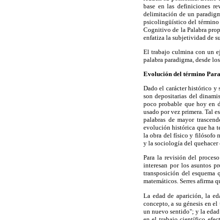
base en las definiciones re
delimitación de un paradigma
psicolingüístico del términ
Cognitivo de la Palabra prop
enfatiza la subjetividad de s
El trabajo culmina con un ej
palabra paradigma, desde los 
Evolución del término Pa
Dado el carácter histórico y
son depositarias del dinami
poco probable que hoy en dí
usado por vez primera. Tal e
palabras de mayor trascende
evolución histórica que ha t
la obra del físico y filósof
y la sociología del quehacer 
Para la revisión del proces
interesan por los asuntos pro
transposición del esquema q
matemáticos. Serres afirma qu
La edad de aparición, la ed
concepto, a su génesis en el
un nuevo sentido"; y la edad 
en el trabajo científico efe