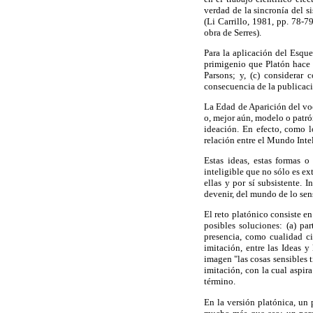
verdad de la sincronía del s
(Li Carrillo, 1981, pp. 78-7
obra de Serres).
Para la aplicación del Esqu
primigenio que Platón hace 
Parsons; y, (c) considerar
consecuencia de la publicaci
La Edad de Aparición del vo
o, mejor aún, modelo o patró
ideación. En efecto, como l
relación entre el Mundo Inte
Estas ideas, estas formas o
inteligible que no sólo es ex
ellas y por sí subsistente. 
devenir, del mundo de lo sen
El reto platónico consiste en
posibles soluciones: (a) pa
presencia, como cualidad ci
imitación, entre las Ideas 
imagen "las cosas sensibles t
imitación, con la cual aspir
término.
En la versión platónica, un