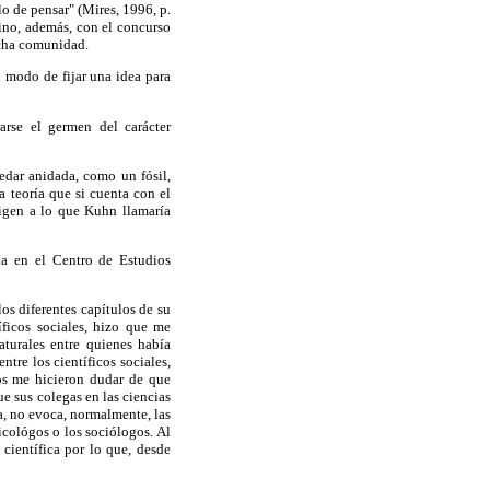
o de pensar" (Mires, 1996, p.
sino, además, con el concurso
dicha comunidad.
el modo de fijar una idea para
arse el germen del carácter
edar anidada, como un fósil,
a teoría que si cuenta con el
rigen a lo que Kuhn llamaría
ía en el Centro de Estudios
os diferentes capítulos de su
ficos sociales, hizo que me
aturales entre quienes había
tre los científicos sociales,
os me hicieron dudar de que
e sus colegas en las ciencias
ía, no evoca, normalmente, las
icológos o los sociólogos. Al
 científica por lo que, desde