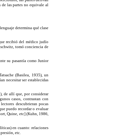
de las partes no equivale al
 lenguaje determina qué clase
que recibió del médico judío
uschwitz, tomó conciencia de
ante su pasantía como Junior
atsache (Basilea, 1935), un
an necesitar ser establecidas
 de allí que, por considerar
gunos casos, contrastan con
lectores descubrieran pocas
 que puedo recordar o evaluar
hort, Quine, etc] (Kuhn, 1986,
líticas) en cuanto: relaciones
presión, etc.