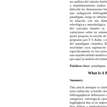
un análisis del tránsito hist
y, simultáneamente, realiza
dilucida las dimensiones lit
una indagación bibliográf
paradigma, luego se tabulan 
en relación con sus dimen
teleológica y metodológica.
del concepto durante su e
variaciones sobre un mismo
quien propone la noción de
propuesto por T. S. Kuhn; y d
del paradigma científico K
necesidad cuya superación 
específicamente en los cursos
una superficialidad analític
que aquí se analiza sin toma
Palabras clave
: paradigma; 
What Is A P
Summary
This article attempts to clar
term within the scientific d
bibliographical definitions 
categories: ontological, ep
highlighted due to its impor
they follow a methodologic