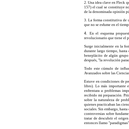
2. Una idea clave en Fleck q
157) el cual se constituye n
de la denominada opinión públ
3. La forma constitutiva de u
que no se esfume en el tiemp
4.
En el esquema propuest
revolucionario que tiene el 
Surge inicialmente en la fo
durante largo tiempo, hasta 
beneplácito de algún grupo 
después, "la revolución para
Todo este cúmulo de influe
Avanzados sobre las Ciencias
Estuve en condiciones de pre
libro). Lo más importante 
enfrentara a problemas impr
recibido mi preparación. Pri
sobre la naturaleza de pro
quienes practicaban las cien
sociales. Sin embargo, hasta 
controversias sobre fundamen
tratar de descubrir el orige
entonces llamo "paradigmas"