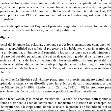
visadas, se logra establecer una serie de dimensiones conceptualizadoras que 
, ofreciendo para cada una de ellas una breve caracterización descriptiva. Igualm
o paradigma, tales como el Triángulo de Referencia de Schmidt (citado por Lizt, 1
uesto por Becerra (1998); el primero hace énfasis en las ideas sugeridas por el tér
u significado.
ercicio de aplicación del Esquema Epistémico sugerido por Becerra, lo cual da lu
puntos de vista literal, holístico, contextual y subliminal.
radigma
 social del lenguaje, las palabras, y por ende todos los elementos que componen el 
smo y adaptabilidad que refleja el progreso de los hablantes y demás usurios de 
a un determinado término esté sometido a las restricciones que predominaron d
s el caso del vocablo paradigma, el cual ha alcanzado un grado tal de madurez que l
ncia en el habla de los cultivadores del hacer científico. En esta parte del tra
enido esta palabra, desde que fue usada primigeniamente por los griegos hasta la é
o norteamericano de la ciencia Thomas S. Kuhn, adquiere una notable relevancia en 
científico.
o de evolución histórica del término paradigma y su posicionamiento actual en 
pios de la ciencia y su filosofía y por las prácticas de sus protagonistas, es deci
ue Michel Serres* (1968, citado por Li Carrillo, 1981, p. 78) ha propuesto para
e en la evolución de dichos conceptos es posible identificar tres edades:
ad de reactivación y la edad de recurrencia. La edad de aparición corresponde 
 tiempo histórico; la edad de ractivación, al momento de inserción del concepto de
de recurrencia, a la etapa actual donde se revela "la potencia de fecundidad" del co
ctivo. "Con respecto de la historia ordinaria, cronológica, es la primera edad la q