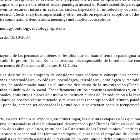
l Capra who prefers the idea of social paradigm instead of Khun's scientific paradig
iven its recurrent misuse in academic circles. Especially in introductory courses l
search". Such analytical superficiality often results on repetitive adoptions of the
 its connotations, denotations, meanings and implicit conceptions.
emology, ontology, sociology, episteme
bado
: 10/10/2004
mayoría de las personas
a quienes se les pida que definan el término paradigma
s
ficado.
El propio Thomas Kuhn,
la persona más responsable de introducir ese co
 no menos de 21 maneras diferentes
E. G. Guba
o es desarrollar un conjunto de consideraciones teóricas y conceptuales acerc
iones epistemológica, axiológica, sociológica, teleológica, ontológica y metod
cadas, ha predominado tanto en el universo discursivo de la investigación (Cienci
rdan el ámbito de lo social. Específicamente en los ambientes académicos y, en par
onales, entre cuyos planes de estudio se incluyen cursos de "Introducción a la In
milares, se observa el uso reiterado y, muchas veces inapropiado del término par
 por ello, parecen ser adecuados los estudios que se orienten hacia la recuperació
da, en este trabajo se exponen, en primer lugar, las distintas etapas en las que p
igma, destacándose el rol fundamental desempeñado por Thomas Kuhn en la delimi
ción de su obra, ya clásica, intitulada La Estructura de las Revoluciones Científic
s teórico y conceptual del término paradigma, el cual tiene el propósito de clarific
nálisis es realizado a partir de la revisión de un conjunto de definiciones aportad