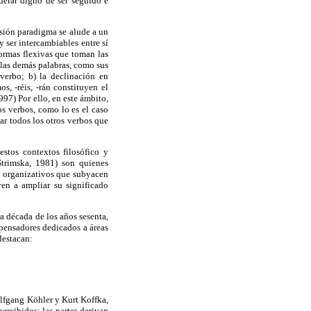
derar digno de ser seguido e
esión paradigma se alude a un
 ser intercambiables entre sí
formas flexivas que toman las
 las demás palabras, como sus
verbo; b) la declinación en
os, -réis, -rán constituyen el
1997)
Por ello, en este ámbito,
s verbos, como lo es el caso
r todos los otros verbos que
stos contextos filosófico y
Strimska, 1981) son quienes
os organizativos que subyacen
yen a ampliar su significado
a década de los años sesenta,
 pensadores dedicados a áreas
destacan:
olfgang Köhler y Kurt Koffka,
ercibidos; las partes derivan