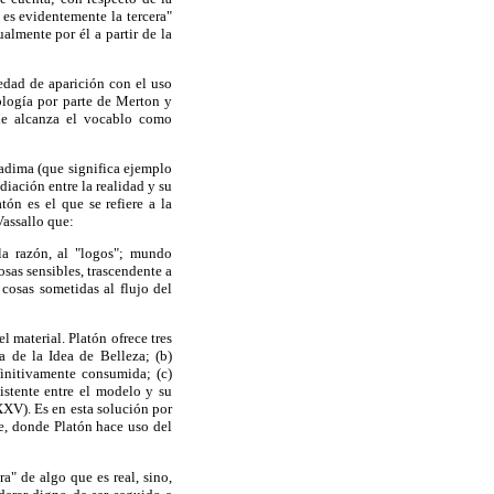
 es evidentemente la tercera"
almente por él a partir de la
edad de aparición con el uso
ología por parte de Merton y
que alcanza el vocablo como
adima (que significa ejemplo
iación entre la realidad y su
ón es el que se refiere a la
Vassallo que:
 la razón, al "logos"; mundo
osas sensibles, trascendente a
 cosas sometidas al flujo del
l material. Platón ofrece tres
a de la Idea de Belleza; (b)
finitivamente consumida; (c)
istente entre el modelo y su
 XXV). Es en esta solución por
le, donde Platón hace uso del
" de algo que es real, sino,