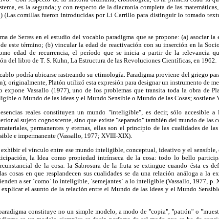
istema, es la segunda; y con respecto de la diacronía completa de las matemáticas,
9) (Las comillas fueron introducidas por Li Carrillo para distinguir lo tomado textu
ema de Serres en el estudio del vocablo paradigma que se propone: (a) asociar la 
de este término; (b) vincular la edad de reactivación con su inserción en la Soci
 como edad de recurrencia, el período que se inicia a partir de la relevancia 
ón del libro de T. S. Kuhn, La Estructura de las Revoluciones Científicas, en 1962.
cablo podría ubicarse rastreando su etimología. Paradigma proviene del griego par
n); originalmente, Platón utilizó esta expresión para designar un instrumento de med
o expone Vassallo (1977), uno de los problemas que transita toda la obra de Plat
ligible o Mundo de las Ideas y el Mundo Sensible o Mundo de las Cosas; sostiene 
 esencias reales constituyen un mundo "inteligible", es decir, sólo accesible a
terior al sujeto cognoscente, sino que existe "separado" también del mundo de las c
Inmateriales, permanentes y eternas, ellas son el principio de las cualidades de las
sible e impermanente (Vassallo, 1977; XVIII-XIX).
 exhibir el vínculo entre ese mundo inteligible, conceptual, ideativo y el sensible, e
rticipación, la Idea como propiedad intrínseca de la cosa: todo lo bello particip
rcunstancial de la cosa: la Sabrosura de la fruta se extingue cuando ésta es de
y las cosas en que resplandecen sus cualidades se da una relación análoga a la ex
ienden a ser ´como´ lo inteligible, ´semejantes´ a lo inteligible (Vassallo, 1977, p.
a explicar el asunto de la relación entre el Mundo de las Ideas y el Mundo Sensib
 paradigma constituye no un simple modelo, a modo de "copia", "patrón" o "muestra