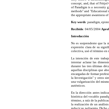
concept; and, that of Fritjo
of Paradigm is a necessity g
methods" and "Educational re
the appropriate awareness of
Key words
: paradigm, epist
Recibido
: 04/05/2004
Apro
Introducción
No es sorprendente que la 
expresión clara de su signi
colectiva,
usó el término en
La intención de este trabaj
intentar aclarar las dimens
durante las tres últimas dé
aquellas disciplinas que abo
encargadas de formar profesi
la Investigación" y otros si
una vulgarización del mismo;
auténticos.
En la dirección antes indica
histórica del vocablo parad
término, a raíz de la publica
la realización de un análisi
reducir su polisemia. Dicho a