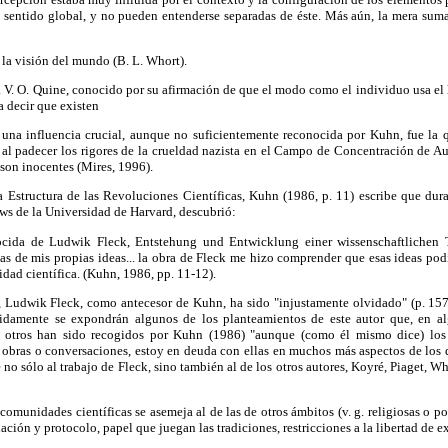
 sentido global, y no pueden entenderse separadas de éste. Más aún, la mera suma 
e la visión del mundo (B. L. Whort).
. V. O. Quine, conocido por su afirmación de que el modo como el individuo usa el
a decir que existen
, una influencia crucial, aunque no suficientemente reconocida por Kuhn, fue la 
al padecer los rigores de la crueldad nazista en el Campo de Concentración de A
o son inocentes (Mires, 1996).
La Estructura de las Revoluciones Científicas, Kuhn (1986, p. 11) escribe que dur
ows de la Universidad de Harvard, descubrió:
cida de Ludwik Fleck, Entstehung und Entwicklung einer wissenschaftlichen T
 de mis propias ideas... la obra de Fleck me hizo comprender que esas ideas podí
idad científica. (Kuhn, 1986, pp. 11-12).
 Ludwik Fleck, como antecesor de Kuhn, ha sido "injustamente olvidado" (p. 157),
guidamente se expondrán algunos de los planteamientos de este autor que, en al
otros han sido recogidos por Kuhn (1986) "aunque (como él mismo dice) los 
as obras o conversaciones, estoy en deuda con ellas en muchos más aspectos de los
 no sólo al trabajo de Fleck, sino también al de los otros autores, Koyré, Piaget, W
omunidades científicas se asemeja al de las de otros ámbitos (v. g. religiosas o po
ación y protocolo, papel que juegan las tradiciones, restricciones a la libertad de ex