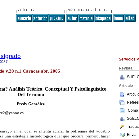
ostgrado
Servicios 
0087
Revista
do v.20 n.1 Caracas abr. 2005
SciELO
Articulo
? Análisis Teórico, Conceptual Y Psicolingüístico
Del Término
Articu
Referen
Fredy González
Como c
lez2@yahoo.es
SciELO
Traduc
 ensayo en el cual se intenta aclarar la polisemia del vocablo
Enviar 
iza una estrategia metodológica dual que procura, primero, hacer