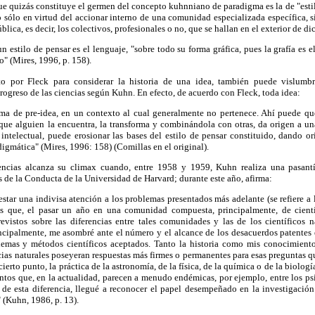
ue quizás constituye el germen del concepto kuhnniano de paradigma es la de "estil
o sólo en virtud del accionar interno de una comunidad especializada específica, 
ica, es decir, los colectivos, profesionales o no, que se hallan en el exterior de 
n estilo de pensar es el lenguaje, "sobre todo su forma gráfica, pues la grafía es 
o" (Mires, 1996, p. 158).
o por Fleck para considerar la historia de una idea, también puede vislumbr
progreso de las ciencias según Kuhn. En efecto, de acuerdo con Fleck, toda idea:
rma de pre-idea, en un contexto al cual generalmente no pertenece. Ahí puede qu
que alguien la encuentra, la transforma y combinándola con otras, da origen a un
intelectual, puede erosionar las bases del estilo de pensar constituido, dando o
digmática" (Mires, 1996: 158) (Comillas en el original).
ncias alcanza su climax cuando, entre 1958 y 1959, Kuhn realiza una pasant
 de la Conducta de la Universidad de Harvard; durante este año, afirma:
star una indivisa atención a los problemas presentados más adelante (se refiere a l
es que, el pasar un año en una comunidad compuesta, principalmente, de cientí
evistos sobre las diferencias entre tales comunidades y las de los científicos n
ncipalmente, me asombré ante el número y el alcance de los desacuerdos patentes en
blemas y métodos científicos aceptados. Tanto la historia como mis conocimient
cias naturales poseyeran respuestas más firmes o permanentes para esas preguntas qu
cierto punto, la práctica de la astronomía, de la física, de la química o de la biolog
tos que, en la actualidad, parecen a menudo endémicas, por ejemplo, entre los ps
n de esta diferencia, llegué a reconocer el papel desempeñado en la investigación
 (Kuhn, 1986, p. 13).