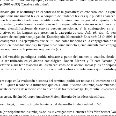
igma es un modelo ejemplar, es decir, perfecto de tal modo que se ha de consi
 pp. 2691-2693) (Cursivas añadidas).
ificado que se le atribuye en el contexto de la gramática; en este caso, con la expr
que toma una unidad léxica, o conjunto de unidades léxicas que pueden aparecer y
en la gramática tradicional se utiliza este término para designar al conjunto de 
ón, es decir, variaciones o cambios en su forma que indican tanto sus relaciones con
; como ejemplificaciones de esto se pueden mencionar: a) la conjugación en el 
etivos en las lenguas que presentan la categoría de caso. Así: -ré, -rás, -rá, -rem
dicativo de cualquier conjugación (Enciclopedia Microsoft® Encarta® 98 © 1993-
aradigmas a los ejemplares que se utilizan como modelos en la conjugación de lo
ción en todos los modos y tiempos sirve como modelo ejemplarizante para conjuga
rbos regulares de la primera conjugación (ar).
 del vocablo paradigma podría ubicarse a partir del momento cuando, desde e
sa a ser utilizado en el ámbito sociológico. Robert Merton y Talcott Parsons (
referirse a sus teorías acerca de los mecanismos de la acción social y los principi
. En este caso, al vocablo le son incorporadas otras connotaciones que contribu
era etapa en la evolución histórica del término, podría ser ubicada al comienzo de l
uhn 1. Quien reconoce la influencia que en su obra tuvieron los trabajos de muchos
nte carecían de relación con la historia de las ciencias" (p. 10) y entre los cuales 
yerson, Hélène Mitxger, Anneliese Maier: Historia de las ideas científicas.
an Piaget, quien distinguió las etapa del desarrollo intelectual del niño).
ón (principalmente los trabajos de los investigadores alemanes Max Wertheimer, W
rcepción estaba muy influida por el contexto y la configuración de los elementos p