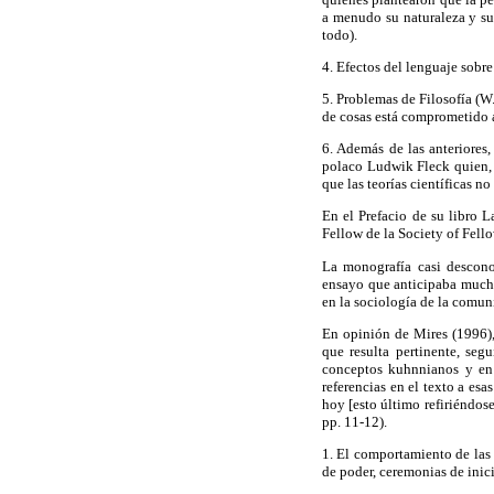
a menudo su naturaleza y su
todo).
4. Efectos del lenguaje sobr
5. Problemas de Filosofía (W
de cosas está comprometido 
6. Además de las anteriores
polaco Ludwik Fleck quien, 
que las teorías científicas n
En el Prefacio de su libro 
Fellow de la Society of Fell
La monografía casi descono
ensayo que anticipaba muchas
en la sociología de la comun
En opinión de Mires (1996),
que resulta pertinente, se
conceptos kuhnnianos y en 
referencias en el texto a es
hoy [esto último refiriéndose
pp. 11-12).
1. El comportamiento de las c
de poder, ceremonias de inici