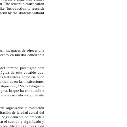
m. The semantic clarification
ike "Introduction to research
 term by the students without
ean incapaces de ofrecer una
ncepto en nuestra conciencia
a del término paradigma para
ológica de este vocablo que,
as Naturales), como en el de
ticular, en las instituciones
vestigación", "Metodología de
adigma, lo que ha conducido a
n de su sentido y significado
uede organizarse la evolución
tación de la edad actual del
as. Seguidamente, se procede a
ar el sentido y significado y
as por diferentes autores. Con