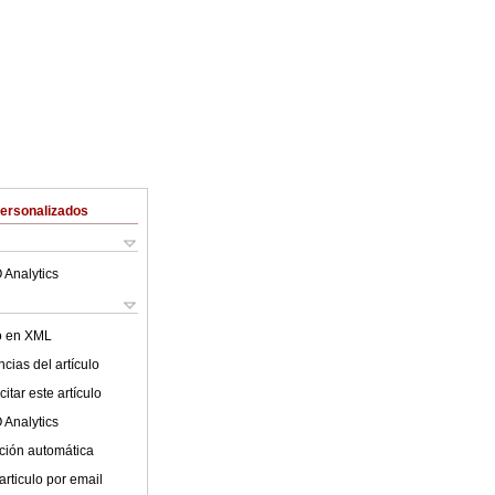
Personalizados
 Analytics
lo en XML
cias del artículo
itar este artículo
 Analytics
ción automática
articulo por email