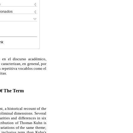
s
cionados
nk
e en el discurso académico,
 caracterizan, en general, por
a repetitiva vocablos como el
itas.
 Of The Term
t, a historical recount of the
ubliminal dimensions. Several
rities and differences in six
ntribution of Thomas Kuhn is
variations of the same theme;
 inclusive term than Kuhn's