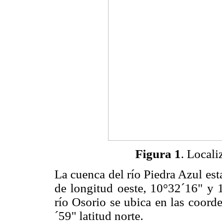
Figura 1
. Locali
La cuenca del río Piedra Azul es
de longitud oeste, 10°32´16" y 1
río Osorio se ubica en las coord
´59" latitud norte.