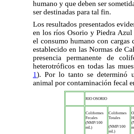
humano y que deben ser sometidas
ser destinadas para tal fin.
Los resultados presentados evide
en los ríos Osorio y Piedra Azul
el consumo humano con cargas de
establecido en las Normas de Cal
presencia permanente de coli
heterotróficos en todas las mues
1
). Por lo tanto se determinó 
animal por contaminación fecal en
RIO OSORIO
Coliformes
Coliformes
O
Fecales
Totales
H
(NMP/100
(
(NMP/100
mL)
m
mL)