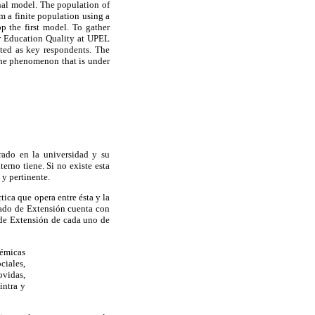
inal model. The population of
m a finite population using a
p the first model. To gather
r Education Quality at UPEL
ted as key respondents. The
 the phenomenon that is under
rado en la universidad y su
erno tiene. Si no existe esta
 y pertinente.
tica que opera entre ésta y la
rado de Extensión cuenta con
 de Extensión de cada uno de
démicas
ciales,
vidas,
intra y