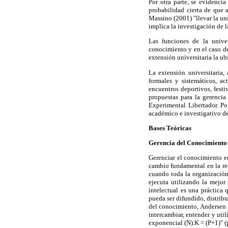
Por otra parte, se evidencia
probabilidad cierta de que 
Massino (2001) "llevar la uni
implica la investigación de l
Las funciones de la univer
conocimiento y en el caso de 
extensión universitaria la u
La extensión universitaria,
formales y sistemáticos, act
encuentros deportivos, festiv
propuestas para la gerencia
Experimental Libertador. Po
académico e investigativo de 
Bases Teóricas
Gerencia del Conocimiento
Gerenciar el conocimiento e
cambio fundamental en la red
cuando toda la organización
ejecuta utilizando la mejor
intelectual es una práctica
pueda ser difundido, distribu
del conocimiento, Andersen y
intercambiar, entender y uti
exponencial (N).K = (P+1)" (