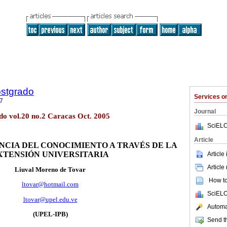
ostgrado
Services 
7
Journal
do vol.20 no.2 Caracas Oct. 2005
SciELO
Article
CIA DEL CONOCIMIENTO A TRAVÉS DE LA
XTENSIÓN UNIVERSITARIA
Article
Article
Liuval Moreno de Tovar
How to 
ltovar@hotmail.com
SciELO
ltovar@upel.edu.ve
Automat
(UPEL-IPB)
Send th