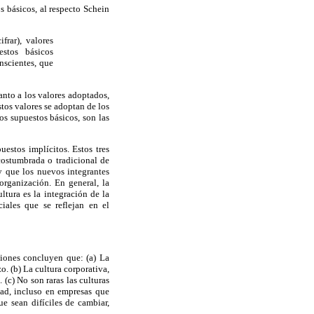
s básicos, al respecto Schein
frar), valores
estos básicos
nscientes, que
anto a los valores adoptados,
stos valores se adoptan de los
os supuestos básicos, son las
estos implícitos. Estos tres
costumbrada o tradicional de
 que los nuevos integrantes
organización. En general, la
ltura es la integración de la
ciales que se reflejan en el
ciones concluyen que: (a) La
. (b) La cultura corporativa,
(c) No son raras las culturas
dad, incluso en empresas que
ue sean difíciles de cambiar,