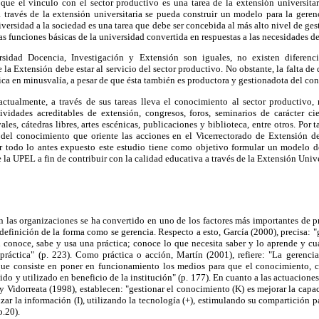
 que el vínculo con el sector productivo es una tarea de la extensión universitar
a través de la extensión universitaria se pueda construir un modelo para la gere
versidad a la sociedad es una tarea que debe ser concebida al más alto nivel de ges
as funciones básicas de la universidad convertida en respuestas a las necesidades de
sidad Docencia, Investigación y Extensión son iguales, no existen diferenc
la Extensión debe estar al servicio del sector productivo. No obstante, la falta de 
bica en minusvalía, a pesar de que ésta también es productora y gestionadota del co
 actualmente, a través de sus tareas lleva el conocimiento al sector productivo
ividades acreditables de extensión, congresos, foros, seminarios de carácter cie
ales, cátedras libres, artes escénicas, publicaciones y biblioteca, entre otros. Por t
 del conocimiento que oriente las acciones en el Vicerrectorado de Extensión 
r todo lo antes expuesto este estudio tiene como objetivo formular un modelo 
la UPEL a fin de contribuir con la calidad educativa a través de la Extensión Unive
n las organizaciones se ha convertido en uno de los factores más importantes de p
efinición de la forma como se gerencia. Respecto a esto, García (2000), precisa: 
 conoce, sabe y usa una práctica; conoce lo que necesita saber y lo aprende y cua
 práctica" (p. 223). Como práctica o acción, Martín (2001), refiere: "La gerenci
 que consiste en poner en funcionamiento los medios para que el conocimiento, c
ido y utilizado en beneficio de la institución" (p. 177). En cuanto a las actuacion
 Vidorreata (1998), establecen: "gestionar el conocimiento (K) es mejorar la capac
lizar la información (I), utilizando la tecnología (+), estimulando su compartición 
p.20).