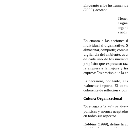
En cuanto a los instrumentos
(2000), acotan:
Tienen
asigna
organi
visión
En cuanto a las acciones d
individual al organizativo. 
almacenar, compartir, combin
vigilancia del ambiente, es 
de cada uno de los miembros
propósito que expresa su razó
la empresa a la mejora y tr
expresa: "es preciso que la e
Es necesario, por tanto, e
realmente importa. El cont
coherente de reflexión y con
Cultura Organizacional
En cuanto a la cultura dentr
políticas y normas aceptadas
en todos sus aspectos.
Robbins (1999), define la c