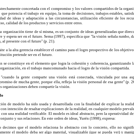
estrechamente concertada con el compromiso y los valores compartidos de la organ
que potencia el trabajo en equipo, la toma de decisiones, trabajos estables, satisfa
lidad de ideas y adaptación a las circunstancias, utilización eficiente de los rec
o, calidad de los productos y servicios entre otros.
a organización tiene de sí misma, es un conjunto de ideas generalizadas que direc
re y espera ser en el futuro. Serna (1997), especifica que "la visión señala rumbo, d
 al presente con el futuro" (p. 21).
ite a la alta gerencia establecer el camino para el logro prospectivo de los objetivos
titución pretende ser en el futuro.
sión se constituye en el elemento que logra la cohesión y coherencia, garantizando 
organización, en el trabajo mancomunado hacia el logro de la visión compartida.
: "cuando la gente comparte una visión está conectada, vinculada por una as
romiso de mucha gente, porque ella, refleja la visión personal de esa gente" (p. 26
s organizaciones deben compartir la visión.
lo
ión de modelo ha sido usada y desarrollada con la finalidad de explicar la reali
con intención de resaltar explicaciones de la realidad, en cualquier modelo prevale
 con una realidad verificable. El modelo es ideal abstracto, pero la operatividad de
onjunto y sus relaciones. En este orden de ideas, Yurén (1998), expresa:
 decimos que el modelo relaciona lo abstracto con lo concreto, ello no signif
amente el modelo deba ser algo material, visualizable (que se pueda ver) y mani