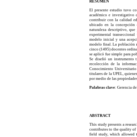
RESUMEN
El presente estudio tuvo c
académico e investigativo 
contribuir con la calidad e
ubicado en la concepción 
naturaleza descriptivo, que 
experimental transeccional
modelo inicial y una acepc
modelo final. La población r
cinco (1495) docentes ordinar
se aplicó fue simple para po
Se diseñó un instrumento t
recolección de la informa
Conocimiento Universitario
titulares de la UPEL, quiene
por medio de las propiedades 
Palabras clave
: Gerencia de
ABSTRACT
This study presents a resea
contributes to the quality of
field study, which allowed 