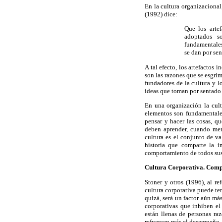
En la cultura organizacional
(1992) dice:
Que los artef
adoptados so
fundamentales
se dan por sen
A tal efecto, los artefactos
son las razones que se esgrim
fundadores de la cultura y l
ideas que toman por sentado
En una organización la cult
elementos son fundamentales
pensar y hacer las cosas, 
deben aprender, cuando meno
cultura es el conjunto de va
historia que comparte la in
comportamiento de todos su
Cultura Corporativa. Com
Stoner y otros (1996), al r
cultura corporativa puede te
quizá, será un factor aún má
corporativas que inhiben el
están llenas de personas raz
refuercen más el desempeño.