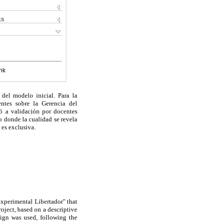
ks
nk
del modelo inicial. Para la
ntes sobre la Gerencia del
ó a validación por docentes
o donde la cualidad se revela
 es exclusiva.
xperimental Libertador" that
roject, based on a descriptive
sign was used, following the