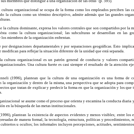
 sus miembros que distingue a una organización de las otras" (p. 595).
 cultura organizacional se ocupa de la forma como los empleados perciben las car
do la cultura como un término descriptivo, admite además que las grandes organ
lturas.
e la cultura dominante, expresa los valores centrales que son compartidos por la 
 ésta como la cultura organizacional; las subculturas se desarrollan en las g
 los miembros de la organización enfrentan.
 por designaciones departamentales y por separaciones geográficas. Esto implica 
 modifican para reflejar la situación diferente de la unidad que está separada.
 la cultura organizacional es un patrón general de conducta y valores comparti
rganizacionales. Una cultura fuerte es casi siempre el resultado de la atención eje
nneli (1996), plantean que la cultura de una organización es una forma de c
 la organización y dentro de la misma, una perspectiva que se adopta para compr
pectos que tratan de explicar y predecir la forma en que la organización y los que 
s.
organizacional se asume como el proceso que orienta y encamina la conducta diaria y
ión en la búsqueda de las metas institucionales.
1996), plantean la existencia de aspectos evidentes y menos visibles; entre los e
resadas de manera formal, la tecnología, estructura, políticas y procedimientos, re
s cubiertos u ocultos; los informales incluyen percepciones, actitudes, sentimiento