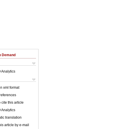
on Demand
 Analytics
 in xml format
 references
cite this article
 Analytics
ic translation
is article by e-mail