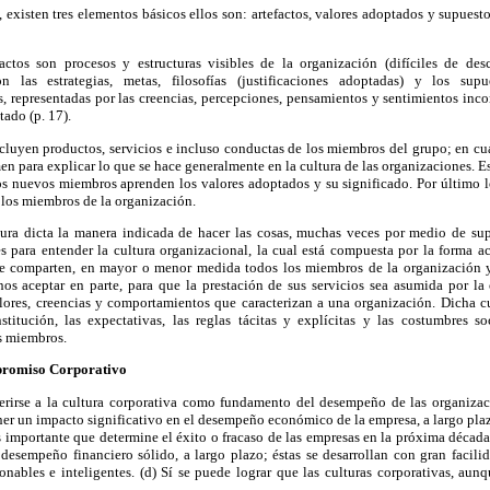
, existen tres elementos básicos ellos son: artefactos, valores adoptados y supuesto
actos son procesos y estructuras visibles de la organización (difíciles de desci
n las estrategias, metas, filosofías (justificaciones adoptadas) y los supu
, representadas por las creencias, percepciones, pensamientos y sentimientos inco
tado (p. 17).
 incluyen productos, servicios e incluso conductas de los miembros del grupo; en cu
en para explicar lo que se hace generalmente en la cultura de las organizaciones. E
os nuevos miembros aprenden los valores adoptados y su significado. Por último l
 los miembros de la organización.
ura dicta la manera indicada de hacer las cosas, muchas veces por medio de supu
 para entender la cultura organizacional, la cual está compuesta por la forma a
que comparten, en mayor o menor medida todos los miembros de la organización y
s aceptar en parte, para que la prestación de sus servicios sea asumida por la 
lores, creencias y comportamientos que caracterizan a una organización. Dicha cu
stitución, las expectativas, las reglas tácitas y explícitas y las costumbres so
s miembros.
promiso Corporativo
eferirse a la cultura corporativa como fundamento del desempeño de las organiza
ner un impacto significativo en el desempeño económico de la empresa, a largo plazo
s importante que determine el éxito o fracaso de las empresas en la próxima década. 
 desempeño financiero sólido, a largo plazo; éstas se desarrollan con gran facili
onables e inteligentes. (d) Sí se puede lograr que las culturas corporativas, aunq