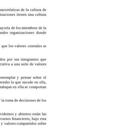
acterísticas de la cultura de
izaciones tienen una cultura
mayoría de los miembros de la
randes organizaciones donde
que los valores centrales se
dos por sus integrantes que
cutiva a una serie de valores
ontemplar y pensar sobre el
ender lo que sucede en ella,
trabajan en ella se comportan
 la toma de decisiones de los
videntes y abiertos están las
cursos financieros, bajo esta
s y valores compartidos sobre