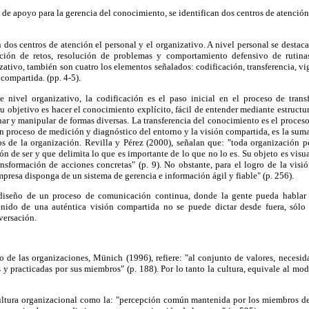
 de apoyo para la gerencia del conocimiento, se identifican dos centros de atención.
 dos centros de atención el personal y el organizativo. A nivel personal se destaca
ción de retos, resolución de problemas y comportamiento defensivo de rutinas
zativo, también son cuatro los elementos señalados: codificación, transferencia, vi
 compartida. (pp. 4-5).
e nivel organizativo, la codificación es el paso inicial en el proceso de tran
Su objetivo es hacer el conocimiento explícito, fácil de entender mediante estructu
ar y manipular de formas diversas. La transferencia del conocimiento es el proces
un proceso de medición y diagnóstico del entorno y la visión compartida, es la sum
 de la organización. Revilla y Pérez (2000), señalan que: "toda organización 
n de ser y que delimita lo que es importante de lo que no lo es. Su objeto es visua
ansformación de acciones concretas" (p. 9). No obstante, para el logro de la visi
mpresa disponga de un sistema de gerencia e información ágil y fiable" (p. 256).
l diseño de un proceso de comunicación continua, donde la gente pueda hablar
enido de una auténtica visión compartida no se puede dictar desde fuera, sólo
versación.
o de las organizaciones, Münich (1996), refiere: "al conjunto de valores, necesida
 y practicadas por sus miembros" (p. 188). Por lo tanto la cultura, equivale al mo
ultura organizacional como la: "percepción común mantenida por los miembros de