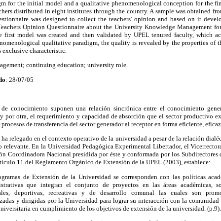
gm for the initial model and a qualitative phenomenological conception for the f
hers distributed in eight institutes through the country. A sample was obtained fro
stionnaire was designed to collect the teachers' opinion and based on it develo
a Teachers Opinion Questionnaire about the University Knowledge Management fo
e first model was created and then validated by UPEL tenured faculty, which ac
enomenological qualitative paradigm, the quality is revealed by the properties of
 exclusive characteristic.
agement; continuing education;
university role.
do
: 28/07/05
 de conocimiento suponen una relación sincrónica entre el conocimiento gene
 y por otra, el requerimiento y capacidad de absorción que el sector productivo ext
 procesos de transferencia del sector generador al receptor en forma eficiente, eficaz
 ha relegado en el contexto operativo de la universidad a pesar de la relación dialéc
 relevante. En la Universidad Pedagógica Experimental Libertador, el Vicerrecto
ón Coordinadora Nacional presidida por éste y conformada por los Subdirectores
l Artículo 11 del Reglamento Orgánico de Extensión de la UPEL (2003), establece:
ogramas de Extensión de la Universidad se corresponden con las políticas aca
strativas que integran el conjunto de proyectos en las áreas académicas, so
rales, deportivas, recreativas y de desarrollo comunal las cuales son promo
zadas y dirigidas por la Universidad para lograr su interacción con la comunidad 
universitaria en cumplimiento de los objetivos de extensión de la universidad. (p.9).