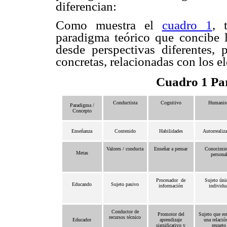
diferencian:
Como muestra el
cuadro 1
, 
paradigma teórico que concibe 
desde perspectivas diferentes,
concretas, relacionadas con los 
Pa
Cuadro 1
Conductista
Cognitivo
Humanis
Paradigma /
Concepto
Enseñanza
Contenido
Habilidades
Autorrealiz
Valores / conducta
Enseñar a pensar
Conocimie
Metas
persona
Procesador de
Sujeto úni
Educando
Sujeto pasivo
información
individu
Conductor de
Promotor del
Sujeto que es
recursos técnico
Educador
aprendizaje
una relació
significativo y
respeto