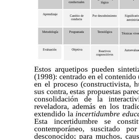
conductuales
lógico
Aprendizaje
Cambio de
Por descubrimiento
Significati
conducta
autoinici
Metodología
Programada
Tecnológica
Técnicas vive
Evaluación
Objetiva
Autoevalua
Reactivos
cognoscitivos
Estos arquetipos pueden sintet
(1998): centrado en el contenido (
en el proceso (constructivista, 
sus contra, estas propuestas parec
consolidación de la interact
reveladora, además en los tra
extendido la
incertidumbre educ
Esta incertidumbre se const
contemporáneo, suscitado por
desconocido; para muchos, caus