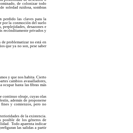
dominado, de colonizar todo
 de soledad ruidosa, sombras
n perdido las claves para la
te por la conmoción del suelo
, perplejidades, desazones e
más recónditamente privados y
a de problematizar no está en
ios que ya no son, pese saber
amos y que nos habita. Cierto
artes cambios avasalladores,
a ocupar hasta las fibras más
e continuo oleaje, cuyas olas
festín, además de proponerse
 fines y comienzos, pero no
terioridades de la existencia.
n posible de los géneros de
alidad. Todo aparenta indicar
efiguran las salidas a partir