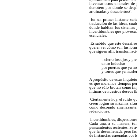
inventar otros umbrales de
derrotero por donde se desp
arruinadas y desaciertos?.
En un primer instante sería
traducción de las ideas, cua
donde habitan los sistemas 
incertidumbres que provoca; 
esenciales.
Es sabido que este desasirse
querer ver cómo son las form
que siguen allí; transformac
...cierro los ojos y p
entro indeciso
por puertas que ya no
y torres que ya murie
A propósito de estas inquiet
es que moramos tiempos pert
que no sólo brotan como impu
íntimas de nuestros deseos (
Ciertamente hoy, el ruido qu
creen lograr su máxima altu
como decorado amenazante, 
redenciones.
Incertidumbres, dispersiones 
Cada una, a su manera, tom
pensamientos recientes. Se a
que la desenfrenada pero fas
de instancias esperadas por l