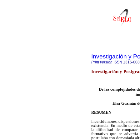
Investigación y P
Print version
ISSN
1316-008
Investigación y Postgr
De las complejidades d
im
Elsa Guzmán d
RESUMEN
Incertidumbres, dispersiones 
existencia. En medio de est
la dificultad de comparar
formativo que se advertí
postulaba con demasiada alti