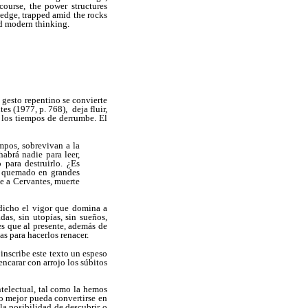
course, the power structures
ledge, trapped amid the rocks
ed modern thinking.
 gesto repentino se convierte
es (1977, p. 768), deja fluir,
 los tiempos de derrumbe. El
empos, sobrevivan a la
abrá nadie para leer,
 para destruirlo. ¿Es
ido quemado en grandes
te a Cervantes, muerte
edicho el vigor que domina a
as, sin utopías, sin sueños,
es que al presente, además de
s para hacerlos renacer.
 inscribe este texto un espeso
encarar con arrojo los súbitos
ntelectual, tal como la hemos
lo mejor pueda convertirse en
a posibilidad de descubrir o