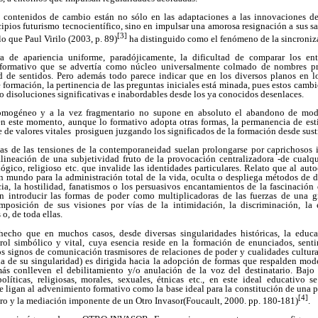
os contenidos de cambio están no sólo en las adaptaciones a las innovaciones d
cipios futurismo
tecnocientífico, sino en impulsar una amorosa resignación a sus 
[3]
lo que Paul Virilo (2003, p. 89)
ha distinguido como el fenómeno de
la sincroniz
a de apariencia uniforme, paradójicamente, la dificultad de comparar los en
 formativo que se advertía como núcleo universalmente colmado de nombres pr
d de sentidos. Pero además todo parece indicar que en los diversos planos en l
 formación, la pertinencia de las preguntas iniciales está minada, pues estos camb
no disoluciones significativas e inabordables desde los ya conocidos desenlaces.
mogéneo y a la vez fragmentario no supone en absoluto el abandono de modos
en este momento, aunque lo formativo adopta otras formas, la permanencia de esti
e de valores vitales prosiguen juzgando los significados de la formación desde sus
 de las tensiones de la contemporaneidad suelan prolongarse por caprichosos i
alineación de una subjetividad fruto de la provocación centralizadora -de cualq
ológico, religioso etc. que invalide las identidades particulares. Relato que al au
n mundo para la administración total de la vida, oculta o despliega métodos de d
cia, la hostilidad, fanatismos o los persuasivos encantamientos de la fascinació
n introducir las formas de poder como multiplicadoras de las fuerzas de una g
mposición de sus visiones por vías de la intimidación, la discriminación, la 
o, de toda ellas.
hecho que en muchos casos, desde diversas singularidades históricas, la edu
ol simbólico y vital, cuya esencia reside en la formación de enunciados, sent
os signos de comunicación trasmisores de relaciones de poder y cualidades cultural
da de su singularidad) es dirigida hacia la adopción de formas que respalden m
ás conlleven el debilitamiento y/o anulación de la voz del destinatario. Bajo
olíticas, religiosas, morales, sexuales, étnicas etc., en este ideal educativo s
 ligan al advenimiento formativo como la base ideal para la constitución de una p
[4]
ro y la mediación imponente de un Otro Invasor
(Foucault, 2000. pp. 180-
181
)
.