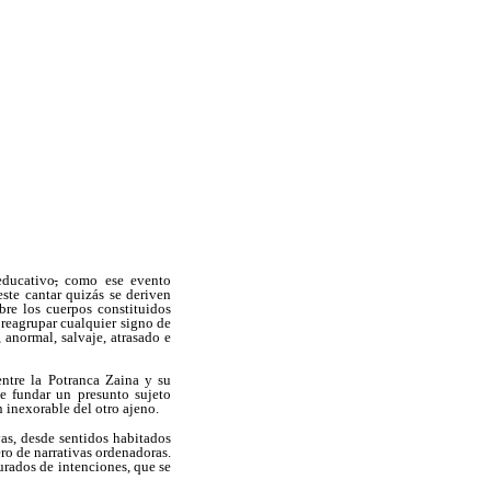
educativo
,
como ese evento
 este cantar quizás se deriven
bre los cuerpos constituidos
de reagrupar cualquier signo de
 anormal, salvaje, atrasado e
entre la Potranca Zaina y su
e fundar un presunto sujeto
 inexorable del otro ajeno.
vas, desde sentidos habitados
ero de narrativas ordenadoras.
urados de intenciones, que se