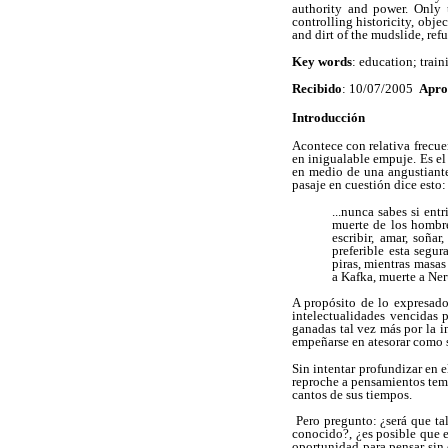
authority and power. Only t
controlling historicity, obj
and dirt of the mudslide, re
Key words
: education; train
Recibido
: 10/07/2005
Apro
Introducción
Acontece con relativa frecue
en inigualable empuje. Es el
en medio de una angustiante
pasaje en cuestión dice esto:
...nunca sabes si ent
muerte de los hombre
escribir, amar, soña
preferible esta segur
piras, mientras masa
a Kafka, muerte a Ner
A propósito de lo expresado
intelectualidades vencidas 
ganadas tal vez más por la i
empeñarse en atesorar como 
Sin intentar profundizar en e
reproche a pensamientos temer
cantos de sus tiempos.
Pero pregunto: ¿será que tal
conocido?, ¿es posible que e
oportunidad para pensar sin