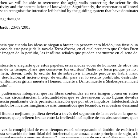
hen we will be able to overcome the aging walls protecting the scientific dis
ectivity and the accumulation of knowledge. Significantly, the mercenaries of know
fuse to recognise the interstice left behind by the guiding system that have dominat
ing; thought.
bado
: 23/09/2005
ncia que cuando las ideas se niegan a brotar, un pensamiento lúcido, una frase o un
 caso de este pasaje de la novela
Terra Nostra
, en el cual presiento que Carlos Fuent
 imagen de lo perdido, las insólitas señales que pueden aperturarse en el seno de
ristecerte o alegrarte que estos papeles, estas mudas voces de hombres de otros ti
s de tu tiempo. ¿Para qué conservas los escritos? Nadie los leerá porque ya no h
r, herir, desear. Todo lo escrito ha de sobrevivir intocado porque no habrá mano
a desolación, al incierto riego de escribir para ver lo escrito prohibido, destru
s uniformadas gritan muerte a Homero, muerte a Dante, muerte a Shakespe
a
re, muer
uda? ...
 pudiéramos interpretar que las fibras contenidas en esta imagen ponen en entr
por sus circunstancias. Intelectualidades que se desvanecen como figuras devaluad
nercia paralizante de la profesionalización que por otros impulsos. Intelectualidad
símbolos muertos imaginarios más traumáticos que fecundos, se muestran desarmada
l literato mejicano, pudiera develar a través del segmento de la novela en la que se
osos, que prefieren levitar entre la irreflexión cómplice de sus abstracciones, que 
 vez la complejidad de estos tiempos estará sobrepasando el ámbito de estético i
sta sensación de inutilidad del intelectual que abraza a este principio de siglo, a 
 complacencia a nuestros tiempos?, ¿no seremos parte de una atmósfera que anida l