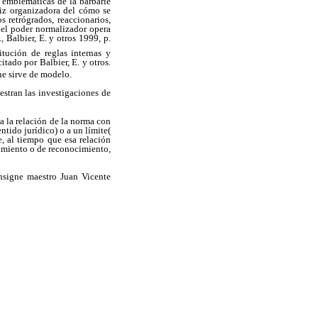
emblemáticas de la barbarie
triz organizadora del cómo se
os
retrógrados, reaccionarios,
s el poder normalizador opera
., Balbier, E. y otros 1999,
p.
itución de reglas internas y
citado por
Balbier, E. y otros.
ue sirve de modelo.
estran las investigaciones de
 a la relación de la norma con
entido jurídico) o a un límite(
ue, al tiempo que esa relación
cimiento o de reconocimiento,
insigne maestro Juan Vicente