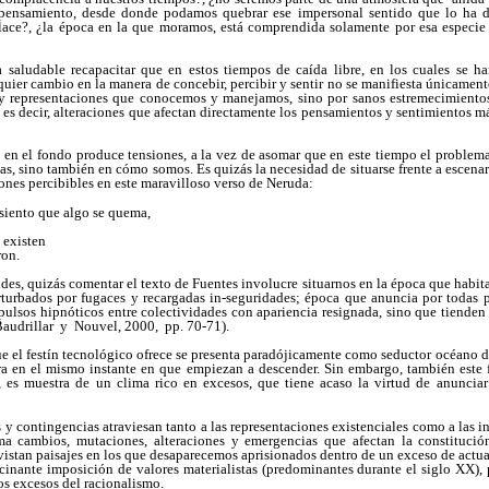
 pensamiento, desde donde podamos quebrar ese impersonal sentido que lo ha 
lace?, ¿la época en la que moramos, está comprendida solamente por esa especie
 saludable recapacitar que en estos tiempos de caída libre, en los cuales se ha
lquier cambio en la manera de concebir, percibir y sentir no se manifiesta únicamen
y representaciones que conocemos y manejamos, sino por sanos estremecimientos
es decir, alteraciones que afectan directamente los pensamientos y sentimientos 
 en el fondo produce tensiones, a la vez de asomar que en este tiempo el problem
as, sino también en cómo somos. Es quizás la necesidad de situarse frente a escenar
iones percibibles en este maravilloso verso de Neruda:
resiento que algo se quema,
 existen
ron.
udes, quizás comentar el texto de Fuentes involucre situarnos en la época que habit
urbados por fugaces y recargadas in-seguridades; época que anuncia por todas p
lsos hipnóticos entre colectividades con apariencia resignada, sino que tienden 
Baudrillar y Nouvel, 2000, pp. 70-71).
e el festín tecnológico ofrece se presenta paradójicamente como seductor océano d
ra en el mismo instante en que empiezan a descender. Sin embargo, también este 
es muestra de un clima rico en excesos, que tiene acaso la virtud de anunciar
y contingencias atraviesan tanto a las representaciones existenciales como a las in
a cambios, mutaciones, alteraciones y emergencias que afectan la constitució
vistan paisajes en los que desaparecemos aprisionados dentro de un exceso de actu
cinante imposición de valores materialistas (predominantes durante el siglo XX), pr
os excesos del racionalismo.