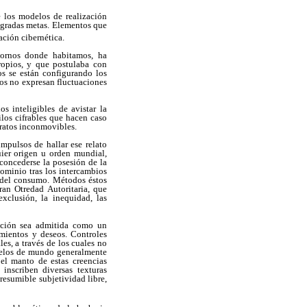
e los modelos de realización
sagradas metas. Elementos que
ación cibernética
.
tornos donde habitamos, ha
opios, y que postulaba con
os se están configurando los
ios no expresan fluctuaciones
 inteligibles de avistar la
los cifrables que hacen caso
tratos inconmovibles.
mpulsos de hallar ese relato
uier origen u orden mundial,
toconcederse la posesión de la
ominio tras los intercambios
n del consumo. Métodos éstos
ran Otredad Autoritaria, que
exclusión, la inequidad, las
cación sea admitida como un
imientos y deseos. Controles
es, a través de los cuales no
odelos de mundo generalmente
 el manto de estas creencias
e inscriben diversas texturas
resumible subjetividad libre,