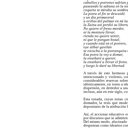
caballos y potrones sufrían
paseando la sabana en la n
coqueta se miraba su sombra
La potra al fin se descuidó
y un día primaveral
a orillas del palmar en mi la
la
Z
aina así perdió su libert
No quiere el freno morder,
ni la montura llevar,
rienda no quiere sentir,
ni que le pongan bozal;
y cuando está en el potrero,
oye silbar gavilán
se escucha a la potranquita t
Esa potra la voy a domar,
la enseñar
é
a querer,
la enseñaré a llevar el freno 
y luego le daré su libertad.
A través de este hermoso p
intencionado y violento, cons
considerables reservas sobr
idénticamente, en torno a ideo
dispersión, en derredor a un
incluso, aún en este siglo, 
Esta tonada, cuyas notas ci
domador, la tesis que mode
depositario de la atribución 
Así, el accionar educativo e
por discursos que se admiten
Del mismo modo, alucinado co
despuntan como idearios co