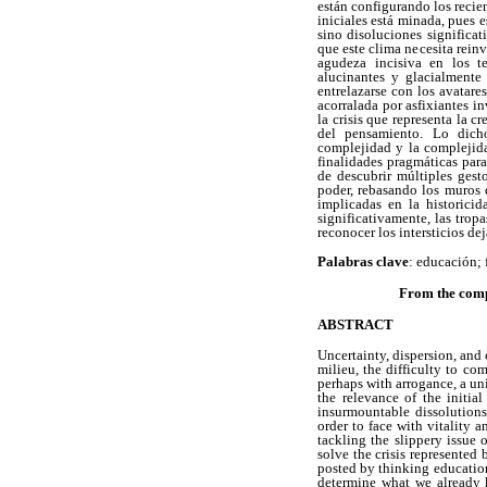
están configurando los recie
iniciales está minada, pues 
sino disoluciones significa
que este clima necesita reinv
agudeza incisiva en los t
alucinantes y glacialmente
entrelazarse con los avatare
acorralada por asfixiantes i
la crisis que representa la c
del pensamiento. Lo dich
complejidad y la complejid
finalidades pragmáticas par
de descubrir
múltiples gest
poder
, rebasando los muros 
implicadas en la historici
significativamente, las trop
reconocer los intersticios d
Palabras clave
: educación;
From the compl
ABSTRACT
Uncertainty, dispersion, and
milieu, the difficulty to co
perhaps with arrogance, a un
the relevance of the initia
insurmountable dissolutions
order to face with vitality 
tackling the slippery issue 
solve the crisis represented
posted by thinking education
determine what we already 