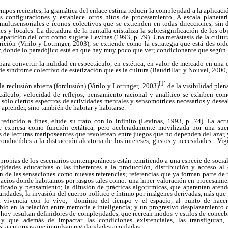
iempos recientes, la gramática del enlace estima reducir la complejidad a la aplicaci
configuraciones y establece otros hitos de procesamiento. A escala planetar
ultisensoriales e íconos colectivos que se extienden en todas direcciones, sin de
les y locales. La dictadura de la pantalla cristaliza la sobresignificación de los o
aparición del otro como sugiere Levinas (1993, p. 79). Una metástasis de la cultura
rición (Virilo
y
Lotringer
, 2003), se extiende como la estrategia que está des-or
r, donde lo paradójico está en que hay muy poco que ver; condicionante que según 
 para convertir la nulidad en espectáculo, en estética, en valor de mercado en una
 de síndrome colectivo de estetización que es la cultura
(Baudrillar
y
Nouvel, 2000, 
[1]
a reclusión abierta (forclusión) (Virilo
y
Lotringer
, 2003)
de la visibilidad plen
 cálculo, velocidad de reflejos, pensamiento racional y analítico se exhiben c
ólo ciertos espectros de actividades mentales y sensomotrices necesarios y desea
 aprender, sino también de habitar y habitarse.
ducido a fines, elude su trato con lo infinito (Levinas, 1993, p. 74). La actu
e expresa como función extática, pero aceleradamente movilizada por una suert
los de lecturas mariposeantes que revoletean entre juegos que no dependen del azar,
onducibles a la distracción aleatoria de los intereses, gustos y necesidades. Vigil
 propias de los escenarios contemporáneos están remitiendo a una especie de social
ejidades educativas o las inherentes a la producción, distribución y acceso al
ón de las sensaciones como nuevas referencias; referencias que ya forman parte de 
pacios donde habitamos por rasgos tales como: una hiper-valoración en procesamie
ificado y pensamiento; la difusión de prácticas algorítmicas, que aparentan aten
aridades; la invasión del cuerpo político e íntimo por imágenes derivadas, más que p
a vivencia con lo vivo; dominio del tiempo y el espacio, al punto de hacer
ambio en la relación entre memoria e inteligencia; y un progresivo desplazamient
 hoy resultan definidores de complejidades, que recrean modos y estilos de conceb
, y que además de impactar las condiciones existenciales, las transfiguran,
, a entornos que impulsan regularidades acordadas.