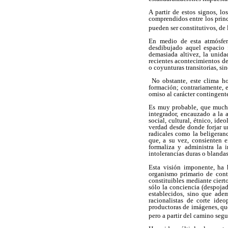
A partir de estos signos, l
comprendidos entre los prin
pueden ser constitutivos, de 
En medio de esta atmósfer
desdibujado aquel espacio
demasiada altivez, la unida
recientes acontecimientos de
o coyunturas transitorias, si
No obstante, este clima ho
formación; contrariamente, 
omiso al carácter contingent
Es muy probable, que muchas
integrador, encauzado a la 
social, cultural, étnico, ide
verdad desde donde forjar u
radicales como la beligeran
que, a su vez, consienten e
formaliza y administra la i
intolerancias duras o blandas 
Esta visión imponente, ha 
organismo primario de contr
constituibles mediante ciert
sólo la conciencia (despoja
establecidos, sino que adem
racionalistas de corte ideop
productoras de imágenes, que
pero a partir del
camino segu