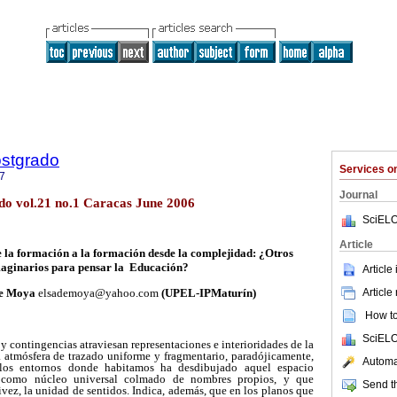
ostgrado
Services 
7
Journal
ado vol.21 no.1 Caracas June 2006
SciELO
Article
e la formación a la formación desde la complejidad: ¿Otros
aginarios para pensar la Educación?
Article
Article
e Moya
elsademoya@yahoo.com
(UPEL-IPMaturín)
How to 
SciELO
y contingencias atraviesan representaciones e interioridades de la
a atmósfera de trazado uniforme y fragmentario, paradójicamente,
Automat
 los entornos donde habitamos ha desdibujado aquel espacio
a como núcleo universal colmado de nombres propios, y que
Send th
vez, la unidad de sentidos. Indica, además, que en los planos que