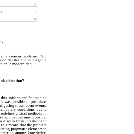
ks
nk
 y la ciencia moderna
.
P
ero
lodo del deslave, se niegan a
to en la modernidad.
hink education
?
d this uniform and fragmented
it was possible to postulate,
figuring these recent events,
 temporary conditions but to
redefine critical methods in
hese approaches must consider
o discern fresh thresholds to
l this means that the problem
luating pragmatic elements to
nteraction among knowledge,