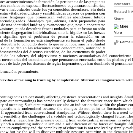
ntes acontecimientos de formación, la pertinencia de las preguntas
Indicators
estos cambios no expresan fluctuaciones o coyunturas transitorias,
tivas e inabordables desde los ya conocidos desenlaces. Sin duda
Related lin
entar vitalidades críticas y sensibilidades capaces de penetrar con
ensos lenguajes que pronostican volubles abandonos, futuros
Share
 tecnologizados. Abordajes que, además, estén preparados para
s de una identidad huidiza y evanescente que, pese a encontrarse
More
nvasiones, pueda descubrir frescos umbrales para enfrentar no sólo
reciente disgregación individualista, sino la frigidez en las fuerzas
More
o significa que el problema de pensar la educación en su
ad de la formación no está simplemente en tomar el pulso desde
Permali
a descubrir lo conocido desde lo que se conoce, sino la voluntad
os que se dan en las relaciones entre conocimiento, autoridad y
descascarados del discurso científico, de
las
estructuras de poder
dad de los saberes, del objetivismo y nociones acumulativas del conocimiento
as mercenarias del conocimiento que permanecen encerradas entre las piedras y el 
ejados de lado por los sistemas de reglas imperantes que han dominado
e
l pensamien
 formación; pensamiento.
exities of training to training by complexities: Alternative imaginaries to ret
 contingencies are constantly affecting existence representations and insights. Ami
mpare our surroundings has paradoxically defaced the formative space from which 
ity of meaning. Such circumstances are also an indication that within the planes con
l questions is undermined because the changes do not point to fluctuations or
 if approached from conventional standpoints. Without doubt, there is a need to 
and sensibility the challenges of a voluble and technologically charged future. T
of identity, regardless the pressure coming from asphyxiating invasions, in order t
 by both a mounting individualism and a solidification of the forces of thought. Al
 in its complexity and the complexity of education is not resolved by simply eva
know but by the will to discover multiple gestures occurring in the dynamic i