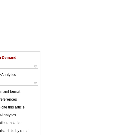
on Demand
 Analytics
 in xml format
 references
cite this article
 Analytics
ic translation
is article by e-mail