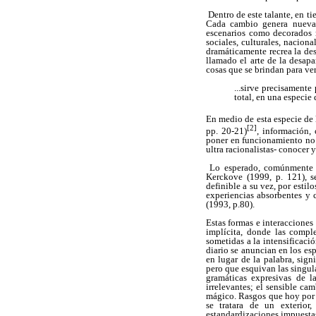
Dentro de este talante, en t
Cada cambio genera nuevas 
escenarios como decorados m
sociales, culturales, naciona
dramáticamente recrea la des
llamado el arte de la desapa
cosas que se brindan para ve
...sirve precisamente
total, en una especie
En medio de esta especie de l
[2]
pp. 20-21)
, información,
poner en funcionamiento no s
ultra
racionalistas- conocer y
Lo esperado, comúnmente re
Kerckove (1999, p. 121), s
definible a su vez, por esti
experiencias absorbentes y c
(1993, p.80).
Estas formas e interacciones
implícita, donde las compl
sometidas a la intensificaci
diario se anuncian en los es
en lugar de la palabra, sign
pero que esquivan las singul
gramáticas expresivas de l
irrelevantes; el sensible c
mágico
. Rasgos que hoy por
se tratara de un exterior
estandardizaciones impuestas