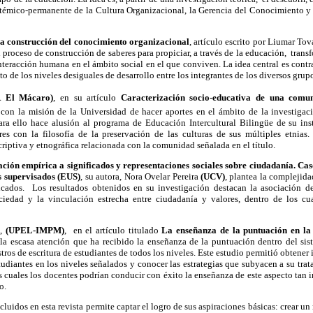
sistémico-permanente de la Cultura Organizacional, la Gerencia del Conocimiento 
a construcción del conocimiento organizacional
, artículo escrito por Liumar To
 proceso de construcción de saberes para propiciar, a través de la educación, trans
interacción humana en el ámbito social en el que conviven. La
idea central es contr
o de los niveles desiguales de desarrollo entre los integrantes de los diversos grup
El Mácaro)
, en su artículo
Caracterización socio-educativa de una comu
con la misión de la Universidad de hacer aportes en el ámbito de la investigaci
ra ello hace alusión al programa de Educación Intercultural Bilingüe de su ins
res con la filosofía de la preservación de las culturas de sus múltiples etnias
riptiva y etnográfica relacionada con la comunidad señalada en el título.
ión empírica a significados y representaciones sociales sobre ciudadanía. Caso
s supervisados (EUS)
, su autora, Nora Ovelar Pereira
(UCV)
, plantea la complejid
ficados. Los resultados obtenidos en su investigación destacan la asociación 
iedad y la vinculación estrecha entre ciudadanía y valores, dentro de los cua
a,
(UPEL-IMPM)
, en el artículo titulado
La enseñanza de la puntuación en la 
la escasa atención que ha recibido la enseñanza de la puntuación dentro del sis
stros de escritura de estudiantes de todos los niveles. Este estudio permitió obtener
studiantes en los niveles señalados y conocer las estrategias que subyacen a su tra
 cuales los docentes podrían conducir con éxito la enseñanza de este aspecto tan 
o.
incluidos en esta revista permite captar el logro de sus aspiraciones básicas: crear un