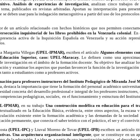
itivo. Análisis de experiencias de investigación
, analizan cinco trabajos de
 tema, publicados en revistas arbitradas. Aportan su interpretación para present
e se deben usar para la indagación metacognitiva a partir del uso de los protocolos 
or de un artículo relacionado con hechos históricos que nos permiten conectarn
ersecución inquisitorial de los libros prohibidos en la Venezuela colonial
. En 
presencia activa de la Inquisición Española en Venezuela y su acción represiv
dos.
a Margarita Villegas
(UPEL-IPMAR),
escriben el artículo
Algunos elementos con
a Educación Superior, caso: UPEL-Maracay.
Lo definen como una aproximac
de investigación en el ámbito de la formación docente. Su objetivo fue analizar 
gación y examinar los aspectos que puedan favorecer la función de la investigación u
as tanto a estudiantes como a profesores activos.
ción para profesores instructores del Instituto Pedagógico de Miranda José 
ña, destaca la importancia que tiene la formación del personal académico universitar
sidad concreta del desarrollo profesional e integral de los profesores instructores, 
ompetencias pedagógicas, sociales, en el funcionamiento y estructura del Instituto
L-IPMAR)
, en su trabajo
Una construcción modélica en educación para el tra
textualizado en la Educación Básica, evidencia, entre otros aspectos, la escasa v
ticulación existente entre la formación académica y las demandas de la sociedad
ación permanente, que conecta el saber teórico con el práctico, el ser y el convivir.
costa
(UPEL-IPC)
y Liuval Moreno de Tovar
(UPEL-IPB)
escriben un artículo ti
ativas. Una arquitectura organizacional inteligente
, que se constituye en un ap
 de la educación. La idea es, a partir de una investigación teórica, el descubrir, e