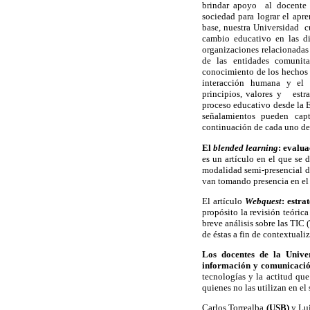
brindar apoyo al docente 
sociedad para lograr el apre
base, nuestra Universidad c
cambio educativo en las di
organizaciones relacionadas
de las entidades comunitar
conocimiento de los hechos h
interacción humana y el c
principios, valores y estra
proceso educativo desde la E
señalamientos pueden capt
continuación de cada uno de l
El
blended learning
: evalua
es un artículo en el que se
modalidad semi-presencial de
van tomando presencia en el
El artículo
Webquest
: estra
propósito la revisión teóric
breve análisis sobre las TIC
de éstas a fin de contextuali
Los docentes de la Unive
información y comunicaci
tecnologías y la actitud qu
quienes no las utilizan en el
Carlos Torrealba
(USB)
y Lu