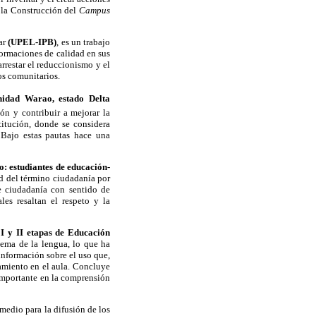
y la Construcción del
Campus
var
(UPEL-IPB)
, es un trabajo
formaciones de calidad en sus
arrestar el reduccionismo y el
os comunitarios.
nidad Warao, estado Delta
ón y contribuir a mejorar la
titución, donde se considera
. Bajo estas pautas hace una
: estudiantes de educación-
ad del término ciudadanía por
de ciudadanía con sentido de
les resaltan el respeto y la
I y II etapas de Educación
tema de la lengua, lo que ha
 información sobre el uso que,
tamiento en el aula. Concluye
importante en la comprensión
 medio para la difusión de los