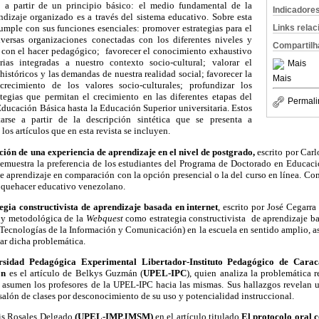
a partir de un principio básico: el medio fundamental de la
Indicadore
ndizaje organizado es a través del sistema educativo. Sobre esta
Links rela
umple con sus funciones esenciales: promover estrategias para el
versas organizaciones conectadas con los diferentes niveles y
Compartilh
 con el hacer pedagógico; favorecer el conocimiento exhaustivo
ias integradas a nuestro contexto socio-cultural; valorar el
Mais
istóricos y las demandas de nuestra realidad social; favorecer la
Mais
recimiento de los valores socio-culturales; profundizar los
tegias que permitan el crecimiento en las diferentes etapas del
Permali
ducación Básica hasta la Educación Superior universitaria. Estos
arse a partir de la descripción sintética que se presenta a
os artículos que en esta revista se incluyen.
ción de una experiencia de aprendizaje en el nivel de postgrado,
escrito por Carl
 demuestra la preferencia de los estudiantes del Programa de Doctorado en Educac
 aprendizaje en comparación con la opción presencial o la del curso en línea. Co
 quehacer educativo venezolano.
tegia constructivista de aprendizaje basada en internet
, escrito por José Cegarr
a y metodológica de la
Webquest
como estrategia constructivista de aprendizaje ba
 (Tecnologías de la Información y Comunicación) en la escuela en sentido amplio, así
zar dicha problemática.
rsidad Pedagógica Experimental Libertador-
Instituto Pedagógico de Cara
ón
es el artículo de Belkys Guzmán (
UPEL-IPC
), quien analiza la problemática 
e asumen los profesores de la UPEL-IPC hacia las mismas. Sus hallazgos revelan un
 salón de clases por desconocimiento de su uso y potencialidad instruccional.
is Rosales Delgado
(UPEL-IMPJMSM)
en el artículo titulado
El protocolo oral 