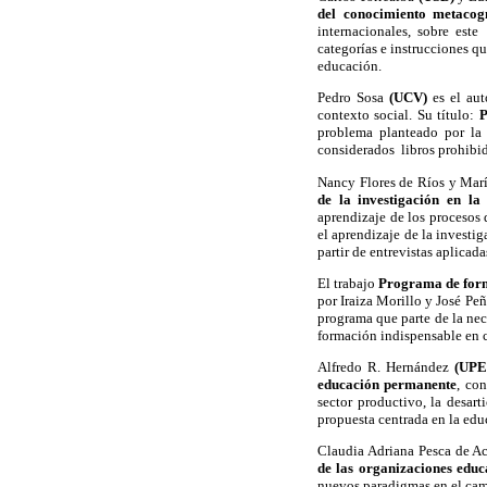
del conocimiento metacogn
internacionales, sobre este
categorías e instrucciones qu
educación.
Pedro Sosa
(UCV)
es el aut
contexto social. Su título:
P
problema planteado por la 
considerados libros prohibi
Nancy Flores de Ríos y Marí
de la investigación en l
aprendizaje de los procesos 
el aprendizaje de la investi
partir de entrevistas aplicad
El trabajo
Programa de forma
por Iraiza Morillo y José Pe
programa que parte de la nece
formación indispensable en c
Alfredo R. Hernández
(UPE
educación permanente
, con
sector productivo, la desar
propuesta centrada en la educ
Claudia Adriana Pesca de A
de las organizaciones educ
nuevos paradigmas en el campo