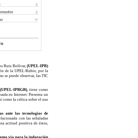
s
cionados
ar
nk
os Ruiz Bolívar,
(UPEL-IPB)
ión de la UPEL-Rubio, por la
mo se puede observar, las TIC
a
(UPEL-IPRGR)
, tiene como
sada en Internet. Presenta un
 como la crítica sobre el uso
cas
ante las tecnologías de
relacionada con las señaladas
a actitud positiva de éstos,
como vía para la indagación