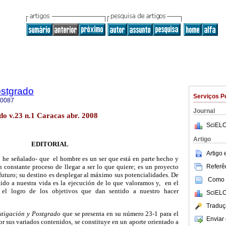
ostgrado
Serviços P
-0087
Journal
do v.23 n.1 Caracas abr. 2008
SciELO
Artigo
EDITORIAL
Artigo
o he señalado- que el hombre es un ser que está en parte hecho y
Referên
n constante proceso de llegar a ser lo que quiere; es un proyecto
uturo; su destino es desplegar al máximo sus potencialidades. De
Como c
tido a nuestra vida es la ejecución de lo que valoramos y, en el
, el logro de los objetivos que dan sentido a nuestro hacer
SciELO
Traduç
stigación y Postgrado
que se presenta en su número 23-1 para el
Enviar 
or sus variados contenidos, se constituye en un aporte orientado a