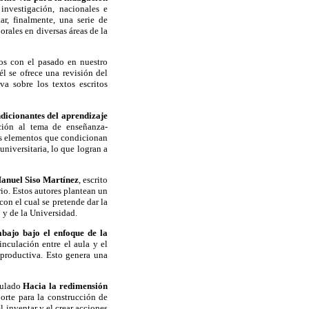
 investigación, nacionales e
ar, finalmente, una serie de
orales en diversas áreas de la
os con el pasado en nuestro
él se ofrece una revisión del
a sobre los textos escritos
dicionantes del aprendizaje
ión al tema de enseñanza-
los elementos que condicionan
niversitaria, lo que logran a
Manuel Siso Martínez
, escrito
io. Estos autores plantean un
con el cual se pretende dar la
 y de la Universidad.
bajo bajo el enfoque de la
inculación entre el aula y el
 productiva. Esto genera una
tulado
Hacia la redimensión
orte para la construcción de
l inventar y el crear acciones