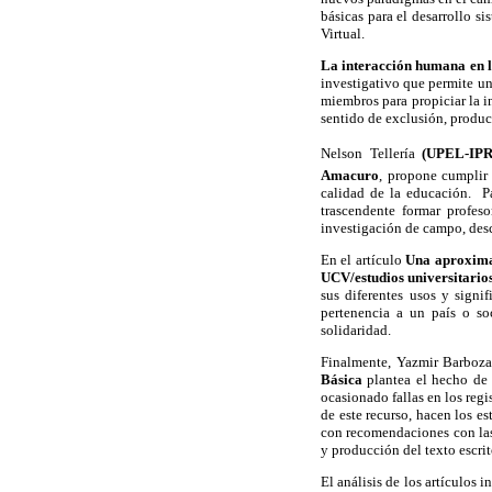
básicas para el desarrollo 
Virtual.
La interacción humana en l
investigativo que permite un
miembros para propiciar la 
sentido de exclusión, product
Nelson Tellería
(UPEL-IPR 
Amacuro
, propone cumplir 
calidad de la educación. Pa
trascendente formar profeso
investigación de campo, desc
En el artículo
Una aproximac
UCV/estudios universitario
sus diferentes usos y signi
pertenencia a un país o soc
solidaridad.
Finalmente, Yazmir Barboz
Básica
plantea el hecho de 
ocasionado fallas en los regi
de este recurso, hacen los e
con recomendaciones con las
y producción del texto escrit
El análisis de los artículos 