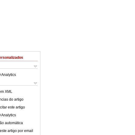
ersonalizados
 Analytics
 em XML
cias do artigo
itar este artigo
 Analytics
ão automática
este artigo por email