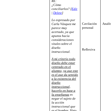
RE:
¿Cómo
conciliarlos? [
Edit
|
Delete
]
Lo expresado por
Cavilación
Analít
Carla Vásquez me
personal
parece muy
acertado, ya que
apunta hacia
consideraciones
vitales sobre el
diseño
Reflexiva
instruccional.
A mi criterio todo
diseño debe estar
centrado en el
alumno, ya que este
es el que da sentido
a la existencia del
diseño
instruccional,
hacerlo en base a
la enseñanza
es
negar el sujeto de
la acción
instruccional que
es el hombre. Visto