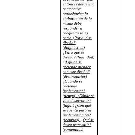
entonces desde una
perspectiva
ontocéntrica la
elaboración de la
misma
debe
responder a
preguntas tales
como ¿Por qué se
diseña?
(diagnóstico)
¿Para qué se
diseña? (finalidad)
¿A quién se
pretende atender
con este diseño?
(destinatarios)
¿Cuándo se
pretende
implementar?
(tiempo) ¿Dónde se
va a desarrollar?
(lugar) ¿Con qué
se cuenta para su
implementación?
(recursos). ¿Qué se
desea transmitir?
(contenidos)