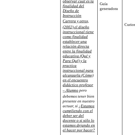
observar cual es la
Guía
finalidad del
generadora
Diseño de
Instrucción
Carrera y otros,
Curio
(2002) el diseño
instruccional tiene
como finalidad
establecer una
relación directa
entre la finalidad
educativa (Qué y
Para Qué) y la
practica
instruccional para
alcanzarla (Cómo)
en el encuentro
didáctico profesor
– Alumno
pero
debemos tener bien
presente en nuestro
actuar, si
¿Estamos
cumpliendo con el
deber ser del
docente o si sólo lo
estamos dejando en
el hacer por hacer?