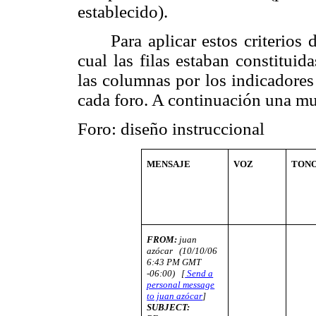
establecido).
Para aplicar estos criterios
cual las filas estaban constituid
las columnas por los indicadores
cada foro. A continuación una mue
Foro: diseño instruccional
MENSAJE
VOZ
TON
FROM:
juan
azócar (10/10/06
6:43 PM GMT
-06:00) [
Send a
personal message
to juan azócar
]
SUBJECT: