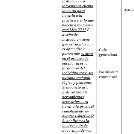
instrucción, si
tomamos en cuenta
Refle
la teoría para
llevarla a la
práctica y, si lo que
hacemos realmente
está bien.????
El
diseño de
Instrucción tiene
que ver mucho con
el aprendizaje
Guía
puesto que
su meta
generadora
en el proceso de
enseñanza es la
formación del
Facilitadora
individuo como ser
conceptual
humano racional,
lógico y pensante.
Siendo esto así,
¿Utilizamos las
herramientas
necesarias para
llevar a la praxis el
cumplimiento de
nuestros objetivos?
Si analizamos la
Intervención de
Eucaris, podemos