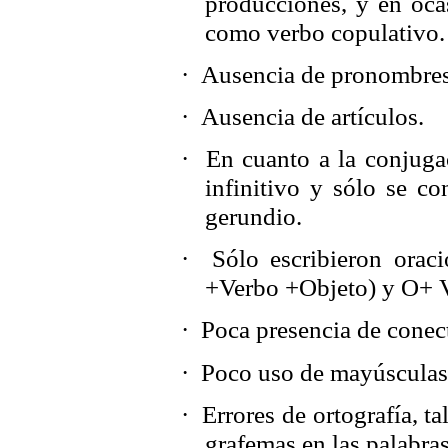
producciones, y en ocas
como verbo copulativo.
·
Ausencia de pronombres
·
Ausencia de artículos.
·
En cuanto a la conjuga
infinitivo y sólo se c
gerundio.
·
Sólo escribieron orac
+Verbo +Objeto) y O+ V
·
Poca presencia de conec
·
Poco uso de mayúsculas
·
Errores de ortografía, t
grafemas en las palabras