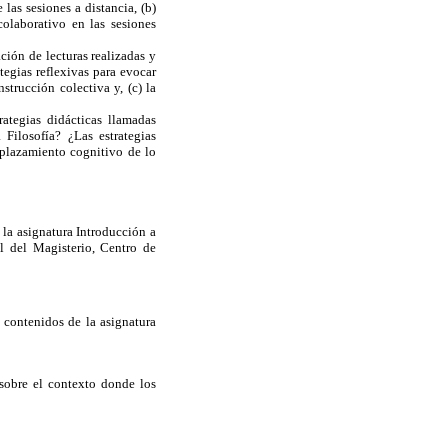
 las sesiones a distancia, (b)
colaborativo en las sesiones
ación de lecturas realizadas y
tegias reflexivas para evocar
strucción colectiva y, (c) la
rategias didácticas llamadas
 Filosofía? ¿Las estrategias
splazamiento cognitivo de lo
e la asignatura Introducción a
al del Magisterio, Centro de
 contenidos de la asignatura
sobre el contexto donde los