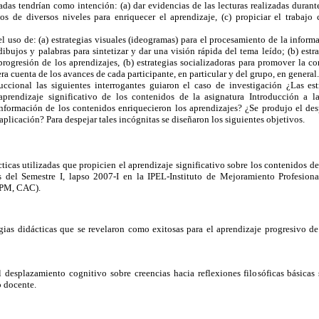
adas tendrían como intención: (a) dar evidencias de las lecturas realizadas durante
s de diversos niveles para enriquecer el aprendizaje, (c) propiciar el trabajo 
el uso de: (a) estrategias visuales (ideogramas) para el procesamiento de la inform
ibujos y palabras para sintetizar y dar una visión rápida del tema leído; (b) estra
ogresión de los aprendizajes, (b) estrategias socializadoras para promover la con
a cuenta de los avances de cada participante, en particular y del grupo, en general.
ccional las siguientes interrogantes guiaron el caso de investigación ¿Las est
prendizaje significativo de los contenidos de la asignatura Introducción a la
 información de los contenidos enriquecieron los aprendizajes? ¿Se produjo el de
 aplicación? Para despejar tales incógnitas se diseñaron los siguientes objetivos.
cticas utilizadas que propicien el aprendizaje significativo sobre los contenidos d
es del Semestre I, lapso 2007-I en la IPEL-Instituto de Mejoramiento Profesion
MPM, CAC).
as didácticas que se revelaron como exitosas para el aprendizaje progresivo de
splazamiento cognitivo sobre creencias hacia reflexiones filosóficas básicas 
o docente.