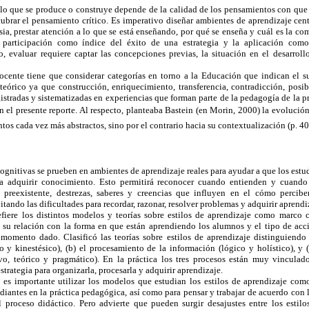
e lo que se produce o construye depende de la calidad de los pensamientos con que 
cubrar el pensamiento crítico. Es imperativo diseñar ambientes de aprendizaje ce
sia, prestar atención a lo que se está enseñando, por qué se enseña y cuál es la co
a participación como índice del éxito de una estrategia y la aplicación com
o, evaluar requiere captar las concepciones previas, la situación en el desarrol
cente tiene que considerar categorías en torno a la Educación que indican el 
eórico ya que construcción, enriquecimiento, transferencia, contradicción, posibi
stradas y sistematizadas en experiencias que forman parte de la pedagogía de la pra
n el presente reporte. Al respecto, planteaba Bastein (en Morin, 2000) la evolución
os cada vez más abstractos, sino por el contrario hacia su contextualización (p. 40
cognitivas se prueben en ambientes de aprendizaje reales para ayudar a que los estud
ara adquirir conocimiento. Esto permitirá reconocer cuando entienden y cuando
 preexistente, destrezas, saberes y creencias que influyen en el cómo perci
vitando las dificultades para recordar, razonar, resolver problemas y adquirir aprend
fiere los distintos modelos y teorías sobre estilos de aprendizaje como marco 
 su relación con la forma en que están aprendiendo los alumnos y el tipo de acc
 momento dado. Clasificó las teorías sobre estilos de aprendizaje distinguiendo e
o y kinestésico), (b) el procesamiento de la información (lógico y holístico), y
ivo, teórico y pragmático). En la práctica los tres procesos están muy vinculad
strategia para organizarla, procesarla y adquirir aprendizaje.
s importante utilizar los modelos que estudian los estilos de aprendizaje como 
udiantes en la práctica pedagógica, así como para pensar y trabajar de acuerdo con l
l proceso didáctico. Pero advierte que pueden surgir desajustes entre los estilos