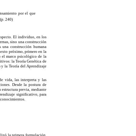
pensamiento por el que
(p. 240)
specto. El individuo, en los
ternas, sino una construcción
 es una construcción humana
ntexto próximo, primero en la
) el marco psicológico de la
itivos: la Teoría Genética de
 y la Teoría del Aprendizaje
e vida, las interpreta y las
ciones. Desde la postura de
 estructura previa, mediante
rendizaje significativo, para
vos conocimientos.
lizó la primera formulación,