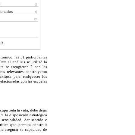
s
cionados
nk
trónico, las 31 participantes
ra el análisis se utilizó la
nte se escogieron 2 con las
res relevantes construyeron
exitosa para enriquecer los
relacionadas con las escuelas
cupa toda la vida; debe dejar
a la disposición estratégica
 sensibilidad, dar sentido e
ítica que permita construir
ara asegurar su capacidad de