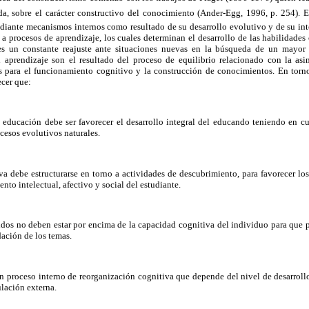
a, sobre el carácter constructivo del conocimiento (Ander-Egg, 1996, p. 254). 
iante mecanismos internos como resultado de su desarrollo evolutivo y de su int
a procesos de aprendizaje, los cuales determinan el desarrollo de las habilidades 
es un constante reajuste ante situaciones nuevas en la búsqueda de un mayor 
 aprendizaje son el resultado del proceso de equilibrio relacionado con la as
 para el funcionamiento cognitivo y la construcción de conocimientos. En torno 
ecer que:
a educación debe ser favorecer el desarrollo integral del educando teniendo en cu
esos evolutivos naturales.
a debe estructurarse en torno a actividades de descubrimiento, para favorecer lo
to intelectual, afectivo y social del estudiante.
dos no deben estar por encima de la capacidad cognitiva del individuo para que 
ación de los temas.
un proceso interno de reorganización cognitiva que depende del nivel de desarrollo
ulación externa.