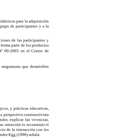
didácticas para la adquisición
grupo de participantes y a la
ciones de las participantes y
 forma parte de los productos
l N° 00-2005 en el Centro de
 asignaturas que desarrollen
icos, y prácticas educativas,
a perspectiva constructivista
der, explicar las vivencias,
u intención es reconstruir el
to de la interacción con los
Ander-Egg (1996) señala: