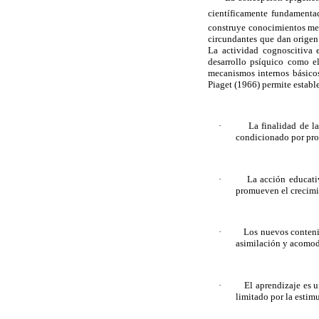
científicamente fundamentad
construye conocimientos med
circundantes que dan origen 
La actividad cognoscitiva 
desarrollo psíquico como el
mecanismos internos básicos
Piaget (1966) permite establ
·
La finalidad de l
condicionado por proc
·
La acción educativ
promueven el crecimien
·
Los nuevos conteni
asimilación y acomod
·
El aprendizaje es 
limitado por la estim