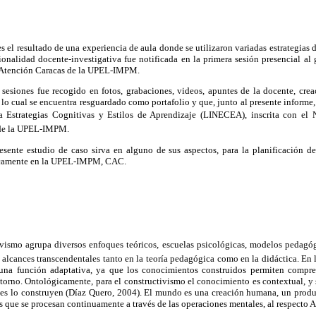
es el resultado de una experiencia de aula donde se utilizaron variadas estrategias 
ionalidad docente-investigativa fue notificada en la primera sesión presencial al 
 Atención Caracas de la UPEL-IMPM.
s sesiones fue recogido en fotos, grabaciones, videos, apuntes de la docente, crea
, lo cual se encuentra resguardado como portafolio y que, junto al presente informe,
a Estrategias Cognitivas y Estilos de Aprendizaje (LINECEA), inscrita con e
 de la UPEL-IMPM.
esente estudio de caso sirva en alguno de sus aspectos, para la planificación de
ficamente en la UPEL-IMPM, CAC.
ivismo agrupa diversos enfoques teóricos, escuelas psicológicas, modelos pedagóg
alcances transcendentales tanto en la teoría pedagógica como en la didáctica. En l
una función adaptativa, ya que los conocimientos construidos permiten compren
ntorno. Ontológicamente, para el constructivismo el conocimiento es contextual, y s
s lo construyen (Díaz Quero, 2004). El mundo es una creación humana, un produc
es que se procesan continuamente a través de las operaciones mentales, al respecto 