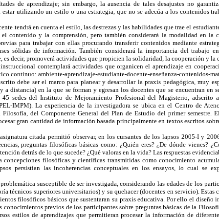
ltades de aprendizaje; sin embargo, la ausencia de tales desajustes no garanti
 estar utilizando un estilo o una estrategia, que no se adecúa a los contenidos tr
cente tendrá en cuenta el estilo, las destrezas y las habilidades que trae el estudiant
 el contenido y la comprensión, pero también considerará la modalidad en la cu
revias para trabajar con ellas procurando transferir contenidos mediante estrate
ses sólidas de información. También considerará la importancia del trabajo e
, es decir, promoverá actividades que propicien la solidaridad, la cooperación y la
n instruccional contemplará actividades que organicen el aprendizaje en coopera
tico continuo: ambiente-aprendizaje-estudiante-docente-enseñanza-contenidos-mat
escrito debe ser el marco para planear y desarrollar la praxis pedagógica, muy e
y a distancia) en la que se forman y egresan los docentes que se encuentran en se
s 45 sedes del Instituto de Mejoramiento Profesional del Magisterio, adscrito
PEL-IMPM). La experiencia de la investigadora se ubica en el Centro de Atenc
a Filosofía, del Componente General del Plan de Estudio del primer semestre. 
cesar gran cantidad de información basada principalmente en textos escritos sobre
signatura citada permitió observar, en los cursantes de los lapsos 2005-I y 2006
eencias, preguntas filosóficas básicas como: ¿Quién eres? ¿De dónde vienes? ¿C
tención detrás de lo que sucede? ¿Qué valoras en la vida? Las respuestas evidenc
 concepciones filosóficas y científicas transmitidas como conocimiento acumula
psos persistían las incoherencias conceptuales en los ensayos, lo cual se 
 problemática susceptible de ser investigada, considerando las edades de los partic
ría técnicos superiores universitarios) y su quehacer (docentes en servicio). Estas 
entos filosóficos básicos que sustentaran su praxis educativa. Por ello el diseño i
 conocimientos previos de los participantes sobre preguntas básicas de la Filosofía
rsos estilos de aprendizajes que permitieran procesar la información de diferent