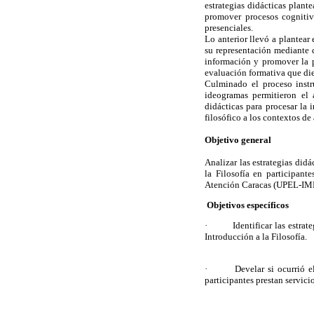
estrategias didácticas plante
promover procesos cognitivo
presenciales.
Lo anterior llevó a plantear 
su representación mediante d
información y promover la pr
evaluación formativa que dier
Culminado el proceso instru
ideogramas permitieron el a
didácticas para procesar la
filosófico a los contextos de
Objetivo general
Analizar las estrategias didá
la Filosofía en participant
Atención Caracas (UPEL-I
Objetivos específicos
· Identificar las estrategi
Introducción a la Filosofía.
· Develar si ocurrió el de
participantes prestan servici