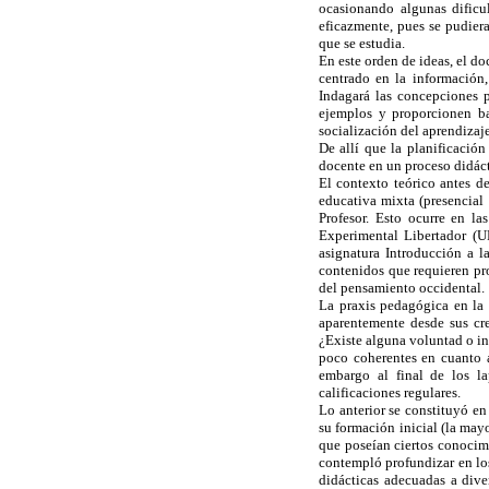
ocasionando algunas dificu
eficazmente, pues se pudiera
que se estudia.
En este orden de ideas, el do
centrado en la información,
Indagará las concepciones p
ejemplos y proporcionen ba
socialización del aprendizaje
De allí que la planificació
docente en un proceso didác
El contexto teórico antes d
educativa mixta (presencial 
Profesor. Esto ocurre en la
Experimental Libertador (U
asignatura Introducción a l
contenidos que requieren pro
del pensamiento occidental.
La praxis pedagógica en la a
aparentemente desde sus cr
¿Existe alguna voluntad o in
poco coherentes en cuanto a
embargo al final de los la
calificaciones regulares.
Lo anterior se constituyó en
su formación inicial (la mayo
que poseían ciertos conocimi
contempló profundizar en los
didácticas adecuadas a dive