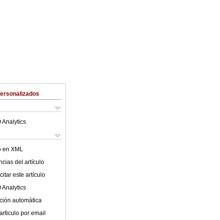
Personalizados
 Analytics
lo en XML
cias del artículo
itar este artículo
 Analytics
ción automática
articulo por email