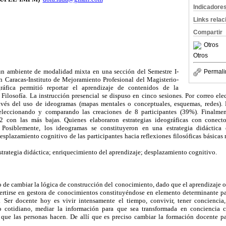
Indicadore
Links rela
Compartir
Otros
Otros
 un ambiente de modalidad mixta en una sección del Semestre I-
Permali
 Caracas-Instituto de Mejoramiento Profesional del Magisterio-
ráfica permitió reportar el aprendizaje de contenidos de la
 Filosofía. La instrucción presencial se dispuso en cinco sesiones. Por correo elec
ravés del uso de ideogramas (mapas mentales o conceptuales, esquemas, redes). Pa
seleccionando y comparando las creaciones de 8 participantes (39%). Finalme
 2 con las más bajas. Quienes elaboraron estrategias ideográficas con conecto
s. Posiblemente, los ideogramas se constituyeron en una estrategia didáctica 
desplazamiento cognitivo de las participantes hacia reflexiones filosóficas básicas 
strategia didáctica; enriquecimiento del aprendizaje; desplazamiento cognitivo.
ío de cambiar la lógica de construcción del conocimiento, dado que el aprendizaje o
ertirse en gestora de conocimientos constituyéndose en elemento determinante par
l. Ser docente hoy es vivir intensamente el tiempo, convivir, tener conciencia,
o cotidiano, mediar la información para que sea transformada en conciencia cr
 que las personas hacen. De allí que es preciso cambiar la formación docente p