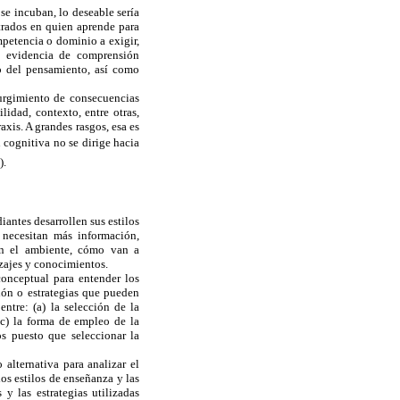
se incuban, lo deseable sería
ntrados en quien aprende para
mpetencia o dominio a exigir,
o evidencia de comprensión
lo del pensamiento, así como
surgimiento de consecuencias
lidad, contexto, entre otras,
xis. A grandes rasgos, esa es
 cognitiva no se dirige hacia
).
iantes desarrollen sus estilos
 necesitan más información,
ben el ambiente, cómo van a
izajes y conocimientos.
conceptual para entender los
ión o estrategias que pueden
ntre: (a) la selección de la
 (c) la forma de empleo de la
os puesto que seleccionar la
alternativa para analizar el
os estilos de enseñanza y las
 y las estrategias utilizadas