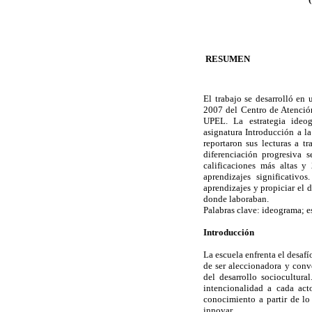
RESUMEN
El trabajo se desarrolló en
2007 del Centro de Atención
UPEL. La estrategia ideog
asignatura Introducción a la
reportaron sus lecturas a t
diferenciación progresiva 
calificaciones más altas y
aprendizajes significativo
aprendizajes y propiciar el 
donde laboraban.
Palabras clave: ideograma; e
Introducción
La escuela enfrenta el desaf
de ser aleccionadora y conv
del desarrollo sociocultura
intencionalidad a cada act
conocimiento a partir de lo
innovar.