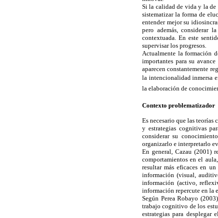
Si la calidad de vida y la d
sistematizar la forma de elu
entender mejor su idiosincra
pero además, considerar l
contextuada. En este sentid
supervisar los progresos.
Actualmente la formación do
importantes para su avance t
aparecen constantemente regi
la intencionalidad inmersa e
la elaboración de conocimient
Contexto problematizador
Es necesario que las teorías 
y estrategias cognitivas p
considerar su conocimiento
organizarlo e interpretarlo e
En general, Cazau (2001) re
comportamientos en el aula,
resultar más eficaces en un
información (visual, auditiv
información (activo, reflex
información repercute en la e
Según Perea Robayo (2003) e
trabajo cognitivo de los est
estrategias para desplegar e