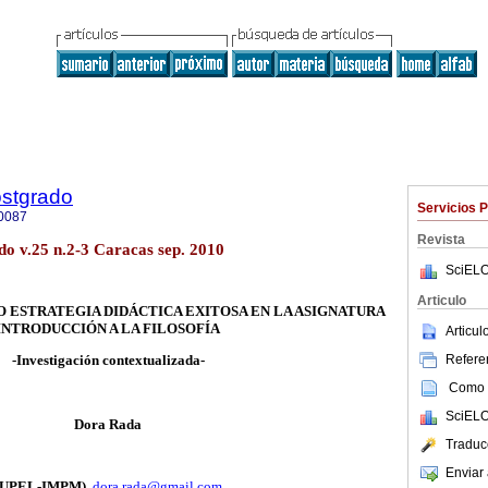
ostgrado
Servicios 
0087
Revista
do v.25 n.2-3 Caracas sep. 2010
SciELO
Articulo
O
ESTRATEGIA DIDÁCTICA EXITOSA EN LA ASIGNATURA
INTRODUCCIÓN A LA FILOSOFÍA
Articu
Referen
-Investigación contextualizada-
Como c
SciELO
Dora Rada
Traduc
Enviar 
(UPEL-IMPM)
dora.rada@gmail.com