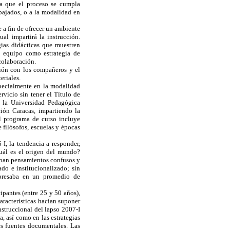
za que el proceso se cumpla
abajados, o a la modalidad en
e a fin de ofrecer un ambiente
al impartirá la instrucción.
gias didácticas que muestren
n equipo como estrategia de
 colaboración.
ción con los compañeros y el
eriales.
specialmente en la modalidad
rvicio sin tener el Título de
 a la Universidad Pedagógica
ión Caracas, impartiendo la
El programa de curso incluye
 filósofos, escuelas y épocas
-I, la tendencia a responder,
uál es el origen del mundo?
iaban pensamientos confusos y
do e institucionalizado; sin
expresaba en un promedio de
ipantes (entre 25 y 50 años),
características hacían suponer
nstruccional del lapso 2007-I
, así como en las estrategias
es fuentes documentales. Las