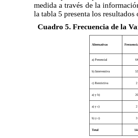
medida a través de la informació
la tabla 5 presenta los resultados
Cuadro 5. Frecuencia de la Va
Alternativas
Frecuenci
a) Presencial
6
b) Interventiva
5
c) Restrictiva
2
a) y b)
2
a) y c)
2
b) y c)
3
Total
14