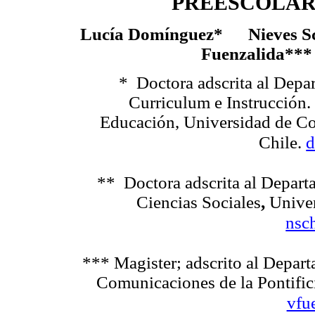
PREESCOLAR
Lucía Domínguez
*
Nieves S
Fuenzalida
***
*
Doctora adscrita al Depa
Curriculum e Instrucción.
Educación, Universidad de C
d
Chile.
**
Doctora adscrita al Departa
Ciencias Sociales
,
Unive
nsc
***
Magister; adscrito al Depart
Comunicaciones de la Pontific
vfu