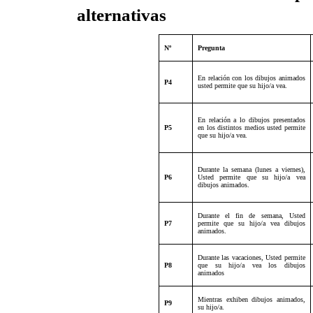
alternativas
Nº
Pregunta
En relación con los dibujos animados
P4
usted permite que su hijo/a vea.
En relación a lo dibujos presentados
P5
en los distintos medios usted permite
que su hijo/a vea.
Durante la semana (lunes a viernes),
P6
Usted permite que su hijo/a vea
dibujos animados.
Durante el fin de semana, Usted
P7
permite que su hijo/a vea dibujos
animados.
Durante las vacaciones, Usted permite
P8
que su hijo/a vea los dibujos
animados
Mientras exhiben dibujos animados,
P9
su hijo/a.