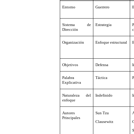
Entorno
Guerrero
E
Sistema de
Estrategia
Dirección
c
Organización
Enfoque estructural
E
Objetivos
Defensa
I
Palabra
Táctica
P
Explicativa
Naturaleza del
Indefinido
I
enfoque
Autores
Sun Tzu
Principales
Clausewitz
S