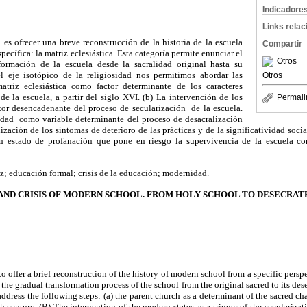
Indicadore
Links rela
o es ofrecer una breve reconstrucción de la historia de la escuela
Compartir
cífica: la matriz eclesiástica. Esta categoría permite enunciar el
Otros
formación de la escuela desde la sacralidad original hasta su
el eje isotópico de la religiosidad nos permitimos abordar las
Otros
matriz eclesiástica como factor determinante de los caracteres
de la escuela, a partir del siglo XVI. (b) La intervención de los
Permali
or desencadenante del proceso de secularización de la escuela.
idad como variable determinante del proceso de desacralización
ización de los síntomas de deterioro de las prácticas y de la significatividad socia
 estado de profanación que pone en riesgo la supervivencia de la escuela c
z; educación formal; crisis de la educación; modernidad.
 AND CRISIS OF MODERN SCHOOL. FROM HOLY SCHOOL TO DESECRA
to offer a brief reconstruction of the history of modern school from a specific perspec
 the gradual transformation process of the school from the original sacred to its des
 address the following steps: (a) the parent church as a determinant of the sacred cha
h century. (B) The intervention of the modern states as a trigger of the secularizat