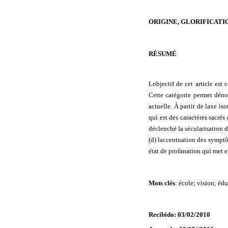
ORIGINE, GLORIFICATI
RÉSUMÉ
Lobjectif de cet article est 
Cette catégorie permet déno
actuelle. À partir de laxe i
qui est des caractères sacrés
déclenché la sécularisation d
(d) laccentuation des symptô
état de profanation qui met 
Mots clés
:
école; vision; édu
Recibido: 03/02/2010