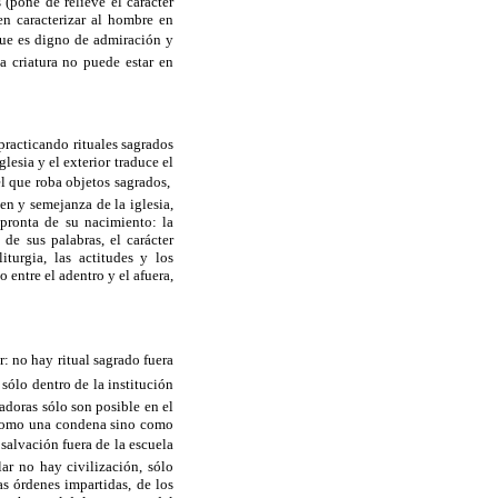
 (pone de relieve el carácter
en caracterizar al hombre en
 que es digno de admiración y
a criatura no puede estar en
practicando rituales sagrados
glesia y el exterior traduce el
el que roba objetos sagrados,
en y semejanza de la iglesia,
mpronta de su nacimiento: la
 de sus palabras, el carácter
iturgia, las actitudes y los
entre el adentro y el afuera,
r: no hay ritual sagrado fuera
 sólo dentro de la institución
madoras sólo son posible en el
do como una condena sino como
alvación fuera de la escuela
ar no hay civilización, sólo
as órdenes impartidas, de los