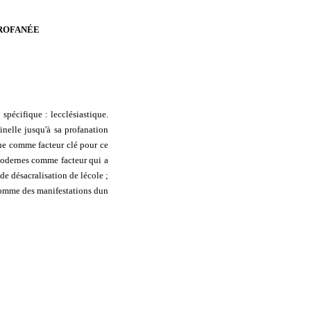
PROFANÉE
 spécifique : lecclésiastique.
inelle jusqu'à sa profanation
ique comme facteur clé pour ce
s modernes comme facteur qui a
e désacralisation de lécole ;
 comme des manifestations dun