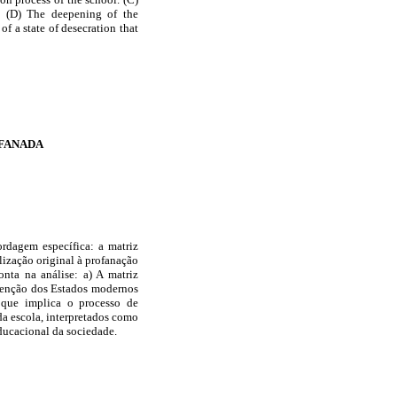
l.
(D) The deepening of the
of a state of desecration that
OFANADA
rdagem específica: a matriz
lização original à profanação
onta na análise: a) A matriz
ervenção dos Estados modernos
 que implica o processo de
da escola, interpretados como
ducacional da sociedade.