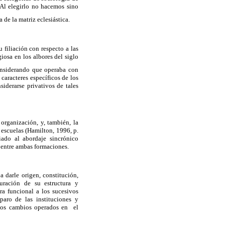
Al elegirlo no hacemos sino
 de la matriz eclesiástica.
 filiación con respecto a las
giosa en los albores del siglo
onsiderando que operaba con
caracteres específicos de los
iderarse privativos de tales
 organización, y, también, la
s escuelas (Hamilton, 1996, p.
iado al abordaje sincrónico
 entre ambas formaciones.
 darle origen, constitución,
guración de su estructura y
a funcional a los sucesivos
aro de las instituciones y
 los cambios operados en el