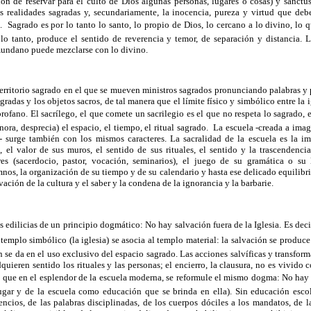
ción de reservar para el culto de Dios algunas personas, lugares o cosas) y sanctus
as realidades sagradas y, secundariamente, la inocencia, pureza y virtud que deb
). Sagrado es por lo tanto lo santo, lo propio de Dios, lo cercano a lo divino, lo
 lo tanto, produce el sentido de reverencia y temor, de separación y distancia. L
 mundano puede mezclarse con lo divino.
territorio sagrado en el que se mueven ministros sagrados pronunciando palabras y 
agradas y los objetos sacros, de tal manera que el límite físico y simbólico entre la i
profano. El sacrílego, el que comete un sacrilegio es el que no respeta lo sagrado, 
nora, desprecia) el espacio, el tiempo, el ritual sagrado. La escuela -creada a imag
 surge también con los mismos caracteres. La sacralidad de la escuela es la i
o, el valor de sus muros, el sentido de sus rituales, el sentido y la trascendencia
es (sacerdocio, pastor, vocación, seminarios), el juego de su gramática o su l
os, la organización de su tiempo y de su calendario y hasta ese delicado equilibrio 
salvación de la cultura y el saber y la condena de la ignorancia y la barbarie.
 edilicias de un principio dogmático: No hay salvación fuera de la Iglesia. Es deci
l templo simbólico (la iglesia) se asocia al templo material: la salvación se produce
n se da en el uso exclusivo del espacio sagrado. Las acciones salvíficas y transfor
dquieren sentido los rituales y las personas; el encierro, la clausura, no es vivi
 que en el esplendor de la escuela moderna, se reformule el mismo dogma: No hay s
ugar y de la escuela como educación que se brinda en ella). Sin educación escol
lencios, de las palabras disciplinadas, de los cuerpos dóciles a los mandatos, de l