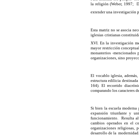
la religión (Weber, 1997; 
extender una investigación 
Esta matriz no se asocia nec
iglesias cristianas constitui
XVI. En la investigación me
mayor restricción conceptual
monasterios -mencionados po
organizaciones, sino proyecci
El vocablo iglesia, además, 
estructura edilicia destinada
164). El recorrido diacrón
comparando los caracteres de
Si bien la escuela moderna 
expansión triunfante y uni
funcionamiento. Resulta al
cambios operados en el co
organizaciones religiosas,
desarrollo de la modernidad