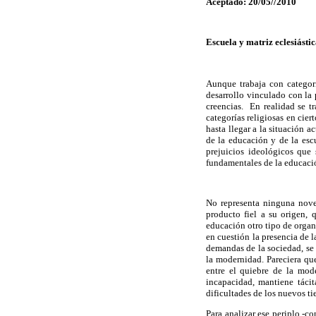
Aceptado: 20/05//2010
Escuela y matriz eclesiásti
Aunque trabaja con categoría
desarrollo vinculado con la 
creencias. En realidad se t
categorías religiosas en cie
hasta llegar a la situación 
de la educación y de la escu
prejuicios ideológicos que
fundamentales de la educació
No representa ninguna noved
producto fiel a su origen, 
educación otro tipo de organi
en cuestión la presencia de 
demandas de la sociedad, se
la modernidad. Pareciera qu
entre el quiebre de la mod
incapacidad, mantiene tácit
dificultades de los nuevos t
Para analizar ese periplo -c