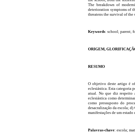
The breakdown of modernit
deterioration symptoms of the
threatens the survival of the
Keywords
: school; parent; 
ORIGEM, GLORIFICAÇÃO
RESUMO
O objetivo deste artigo é 
eclesiástica. Esta categoria
atual. No que diz respeito 
eclesiástica como determinan
como pressuposto do proce
desacralização da escola; d)
manifestações de um estado 
Palavras-chave
: escola; ma