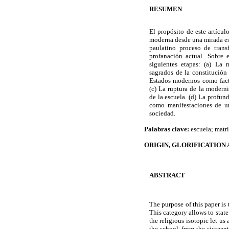
RESUMEN
El propósito de este artícul
moderna desde una mirada espe
paulatino proceso de trans
profanación actual. Sobre 
siguientes etapas: (a) La 
sagrados de la constitución 
Estados modernos como fact
(c) La ruptura de la modern
de la escuela. (d) La profund
como manifestaciones de un
sociedad.
Palabras clave:
escuela; matri
ORIGIN, GLORIFICATION
ABSTRACT
The purpose of this paper is 
This category allows to state
the religious isotopic let us
the school, from the sixteent