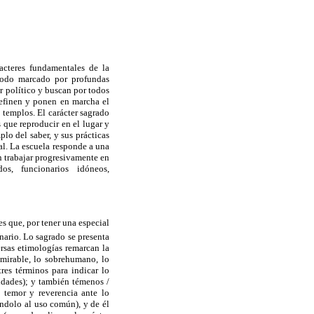
acteres fundamentales de la
íodo marcado por profundas
r político y buscan por todos
definen y ponen en marcha el
 templos. El carácter sagrado
 que reproducir en el lugar y
lo del saber, y sus prácticas
al. La escuela responde a una
n trabajar progresivamente en
idos, funcionarios idóneos,
es que, por tener una especial
nario. Lo sagrado se presenta
ersas etimologías remarcan la
dmirable, lo sobrehumano, lo
res términos para indicar lo
lidades); y también témenos /
e temor y reverencia ante lo
éndolo al uso común), y de él