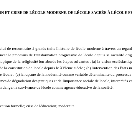
ON ET CRISE DE LÉCOLE MODERNE. DE LÉCOLE SACRÉE À LÉCOLE 
celui de reconstruire à grands traits lhistoire de lécole moderne à travers un regard
ncer le processus de transformation progressive de lécole depuis sa sacralité orig
sotopique de la religiosité lon aborde les étapes suivantes : (a) la vision ecclésiast
 de la constitution de lécole depuis le XVIème siècle ; (b) lintervention des État
e lécole ; (c) la rupture de la modernité comme variable déterminante du processus d
mes de dégradation des pratiques et de limportance sociale de lécole, interprétés
en danger la survivance de lécole comme agence éducative de la société.
cation formelle; crise de léducation; modernité.