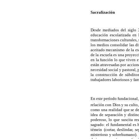
Sacralización
Desde mediados del siglo X
educación escolarizada en
transformaciones culturales,
los medios consolidar las d
aceitado mecanismo de la esc
de la escuela es una proyecc
en la función lo que viven e
están atravesadas por accion
necesidad social y pastoral,
la construcción de súbdito
trabajadores laboriosos y fam
En este período fundacional, 
relación con Dios y su culto
como una realidad que se des
idea de separación y distin
poderoso, lo que suscita re
sagrado: el fundamental es h
témein (cortar, deslindar, 
misterioso y sobrehumano). P