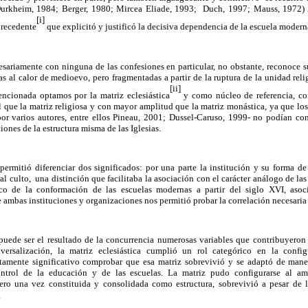
Durkheim, 1984; Berger, 1980; Mircea Eliade, 1993; Duch, 1997; Mauss, 1972) 
[i]
precedente
que explicitó y justificó la decisiva dependencia de la escuela moderna
esariamente con ninguna de las confesiones en particular, no obstante, reconoce su
das al calor de medioevo, pero fragmentadas a partir de la ruptura de la unidad reli
[ii]
ncionada optamos por la matriz eclesiástica
y como núcleo de referencia, c
 que la matriz religiosa y con mayor amplitud que la matriz monástica, ya que los 
r varios autores, entre ellos Pineau, 2001; Dussel-Caruso, 1999- no podían cons
ones de la estructura misma de las Iglesias.
permitió diferenciar dos significados: por una parte la institución y su forma de
 al culto, una distinción que facilitaba la asociación con el carácter análogo de la
ico de la conformación de las escuelas modernas a partir del siglo XVI, asoc
 ambas instituciones y organizaciones nos permitió probar la correlación necesaria
puede ser el resultado de la concurrencia numerosas variables que contribuyeron a
versalización, la matriz eclesiástica cumplió un rol categórico en la confi
tamente significativo comprobar que esa matriz sobrevivió y se adaptó de maner
ntrol de la educación y de las escuelas. La matriz pudo configurarse al amp
 pero una vez constituida y consolidada como estructura, sobrevivió a pesar de
.