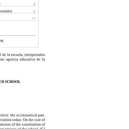
s
cionados
nk
l de la escuela, interpretados
omo agencia educativa de la
TED SCHOOL
tive: the ecclesiastical part.
ecration today. On the core of
racters of the constitution of
ion process of the school. (C)