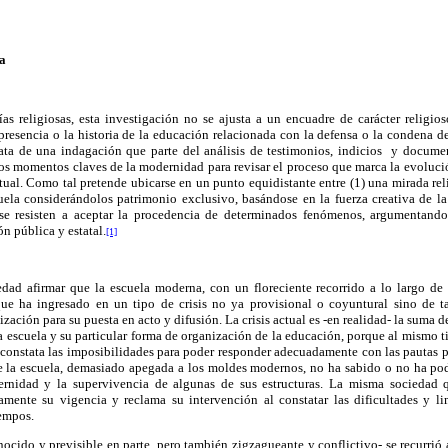
ca
s religiosas, esta investigación no se ajusta a un encuadre de carácter religios
presencia o la historia de la educación relacionada con la defensa o la condena 
rata de una indagación que parte del análisis de testimonios, indicios y documen
rtos momentos claves de la modernidad para revisar el proceso que marca la evoluc
actual. Como tal pretende ubicarse en un punto equidistante entre (1) una mirada rel
ela considerándolos patrimonio exclusivo, basándose en la fuerza creativa de la 
 se resisten a aceptar la procedencia de determinados fenómenos, argumentando
n pública y estatal.
[1]
ad afirmar que la escuela moderna, con un floreciente recorrido a lo largo de
que ha ingresado en un tipo de crisis no ya provisional o coyuntural sino de 
zación para su puesta en acto y difusión. La crisis actual es -en realidad- la suma d
la escuela y su particular forma de organización de la educación, porque al mismo 
 constata las imposibilidades para poder responder adecuadamente con las pautas 
e la escuela, demasiado apegada a los moldes modernos, no ha sabido o no ha po
ernidad y la supervivencia de algunas de sus estructuras. La misma sociedad
amente su vigencia y reclama su intervención al constatar las dificultades y li
iempos.
onocido y previsible en parte, pero también zigzagueante y conflictivo- se recurrió 