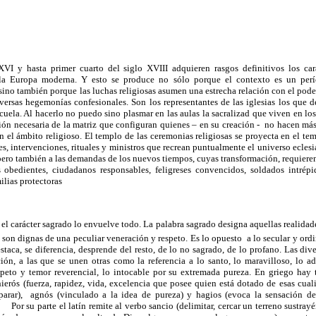
VI y hasta primer cuarto del siglo XVIII adquieren rasgos definitivos los car
 la Europa moderna. Y esto se produce no sólo porque el contexto es un per
 sino también porque las luchas religiosas asumen una estrecha relación con el pode
iversas hegemonías confesionales. Son los representantes de las iglesias los que 
uela. Al hacerlo no puedo sino plasmar en las aulas la sacralizad que viven en los
ión necesaria de la matriz que configuran quienes – en su creación - no hacen más
n el ámbito religioso. El templo de las ceremonias religiosas se proyecta en el temp
es, intervenciones, rituales y ministros que recrean puntualmente el universo eclesi
 pero también a las demandas de los nuevos tiempos, cuyas transformación, requiere
s obedientes, ciudadanos responsables, feligreses convencidos, soldados intrép
ilias protectoras
el carácter sagrado lo envuelve todo. La palabra sagrado designa aquellas realidad
, son dignas de una peculiar veneración y respeto. Es lo opuesto a lo secular y ordi
taca, se diferencia, desprende del resto, de lo no sagrado, de lo profano. Las div
ción, a las que se unen otras como la referencia a lo santo, lo maravilloso, lo a
speto y temor reverencial, lo intocable por su extremada pureza. En griego hay t
ierós (fuerza, rapidez, vida, excelencia que posee quien está dotado de esas cua
separar), agnós (vinculado a la idea de pureza) y hagios (evoca la sensación d
or su parte el latín remite al verbo sancio (delimitar, cercar un terreno sustray