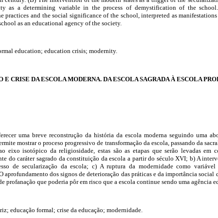
y as a determining variable in the process of demystification of the schoo
 practices and the social significance of the school, interpreted as manifestations 
 school as an educational agency of the society.
formal education; education crisis; modernity.
 E CRISE DA ESCOLA MODERNA. DA ESCOLA SAGRADA À ESCOLA PR
oferecer uma breve reconstrução da história da escola moderna seguindo uma abo
 permite mostrar o proceso progressivo de transformação da escola, passando da sacra
ao eixo isotópico da religiosidade, estas são as etapas que serão levadas em c
te do caráter sagrado da constituição da escola a partir do século XVI; b) A int
sso de secularização da escola; c) A ruptura da modernidade como variável
 O aprofundamento dos signos de deterioração das práticas e da importância social 
de profanação que poderia pôr em risco que a escola continue sendo uma agência e
triz; educação formal; crise da educação; modernidade.