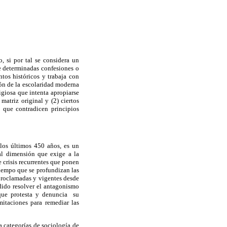
o, si por tal se considera un
de determinadas confesiones o
tos históricos y trabaja con
ión de la escolaridad moderna
igiosa que intenta apropiarse
matriz original y (2) ciertos
 que contradicen principios
 los últimos 450 años, es un
tal dimensión que exige a la
e crisis recurrentes que ponen
tiempo que se profundizan las
proclamadas y vigentes desde
dido resolver el antagonismo
 que protesta y denuncia su
mitaciones para remediar las
a categorías de sociología de