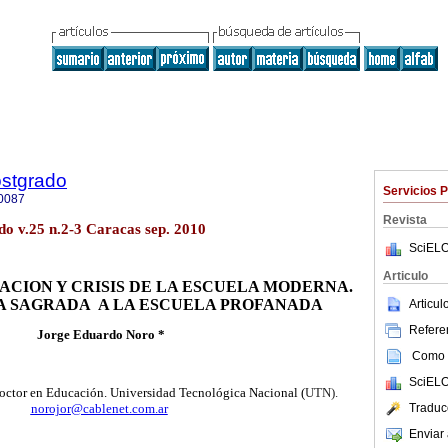
ostgrado
Servicios 
0087
Revista
do v.25 n.2-3 Caracas sep. 2010
SciELO
Articulo
ACION Y CRISIS DE LA ESCUELA MODERNA.
A SAGRADA A LA ESCUELA PROFANADA
Articu
Referen
Jorge Eduardo Noro *
Como c
SciELO
Doctor en Educación. Universidad Tecnológica Nacional (
UTN).
norojor@cablenet.com.ar
Traduc
Enviar 