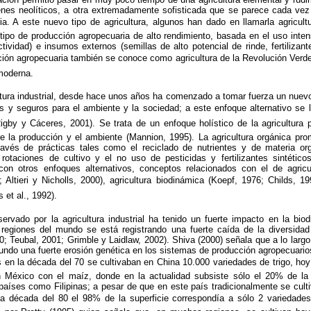
enes neolíticos, a otra extremadamente sofisticada que se parece cada ve
a. A este nuevo tipo de agricultura, algunos han dado en llamarla agricultura
 tipo de producción agropecuaria de alto rendimiento, basada en el uso intens
tividad) e insumos externos (semillas de alto potencial de rinde, fertilizante
ón agropecuaria también se conoce como agricultura de la Revolución Verde, 
moderna.
ltura industrial, desde hace unos años ha comenzado a tomar fuerza un nuevo
s y seguros para el ambiente y la sociedad; a este enfoque alternativo se 
igby y Cáceres, 2001). Se trata de un enfoque holístico de la agricultura 
tre la producción y el ambiente (Mannion, 1995). La agricultura orgánica pr
través de prácticas tales como el reciclado de nutrientes y de materia o
 rotaciones de cultivo y el no uso de pesticidas y fertilizantes sintétic
con otros enfoques alternativos, conceptos relacionados con el de agric
87; Altieri y Nicholls, 2000), agricultura biodinámica (Koepf, 1976; Childs, 19
 et al., 1992).
ervado por la agricultura industrial ha tenido un fuerte impacto en la bio
egiones del mundo se está registrando una fuerte caída de la diversidad
; Teubal, 2001; Grimble y Laidlaw, 2002). Shiva (2000) señala que a lo larg
undo una fuerte erosión genética en los sistemas de producción agropecuario
 en la década del 70 se cultivaban en China 10.000 variedades de trigo, hoy
n México con el maíz, donde en la actualidad subsiste sólo el 20% de la 
aíses como Filipinas; a pesar de que en este país tradicionalmente se cult
a década del 80 el 98% de la superficie correspondía a sólo 2 variedades