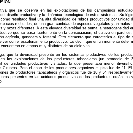
USIÓN
ctiva que se observa en las explotaciones de los campesinos estudiad
s del diseño productivo y la dinámica tecnológica de estos sistemas. Su lógi
como resultado final una alta diversidad de rubros productivos por unidad 
espacios reducidos, de una gran cantidad de especies vegetales y animales 
s y razas diferentes. A esta elevada diversidad se suma la heterogeneidad e
ductivo que se basa fuertemente en la consociación, el cultivo en parches, 
n agrícola, ganadera y forestal. Otro elemento que caracteriza al tipo de d
e ver con el escalonamiento productivo. Es decir, que en un momento determ
 encuentran en etapas muy distintas de su ciclo vital.
go, que la diversidad presente en los sistemas productivos de los produ
en las explotaciones de los productores tabacaleros (un promedio de
al de unidades productivas visitadas, la que presentaba menor diversifi
o 7 rubros. Para el caso de los productores orgánicos el piso fue de 21. 
iones de productores tabacaleros y orgánicos fue de 18 y 54 respectivame
 rubros presentes en las unidades productivas de los productores orgánicos 
o.