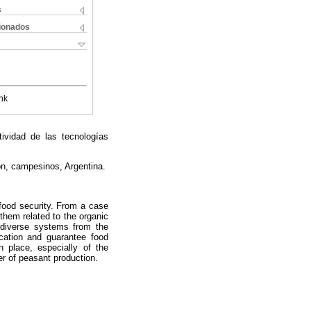
s
cionados
nk
tividad de las tecnologías
ión, campesinos, Argentina.
 food security. From a case
them related to the organic
 diverse systems from the
fication and guarantee food
 place, especially of the
er of peasant production.