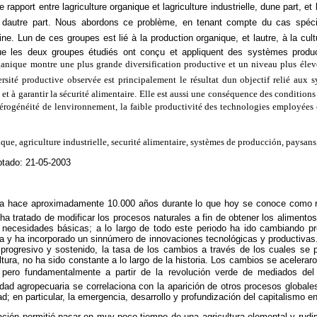
 rapport entre lagriculture organique et lagriculture industrielle, dune part, et
e, dautre part. Nous abordons ce problème, en tenant compte du cas spé
e. Lun de ces groupes est lié à la production organique, et lautre, à la cul
ue les deux groupes étudiés ont conçu et appliquent des systèmes product
organique montre une plus grande diversification productive et un niveau plus élev
rsité productive observée est principalement le résultat dun objectif relié aux 
s et à garantir la sécurité alimentaire. Elle est aussi une conséquence des condition
étérogénéité de lenvironnement, la faible productivité des technologies employées e
que, agriculture industrielle, securité alimentaire, systèmes de producción, paysan
tado: 21-05-2003
ada hace aproximadamente 10.000 años durante lo que hoy se conoce como re
 tratado de modificar los procesos naturales a fin de obtener los alimentos
 necesidades básicas; a lo largo de todo este periodo ha ido cambiando 
za y ha incorporado un sinnúmero de innovaciones tecnológicas y productivas
progresivo y sostenido, la tasa de los cambios a través de los cuales se p
ultura, no ha sido constante a lo largo de la historia. Los cambios se acelera
I, pero fundamentalmente a partir de la revolución verde de mediados del
vidad agropecuaria se correlaciona con la aparición de otros procesos globa
d; en particular, la emergencia, desarrollo y profundización del capitalismo e
cación permitió pasar en muy poco tiempo de una agricultura elemental y rud