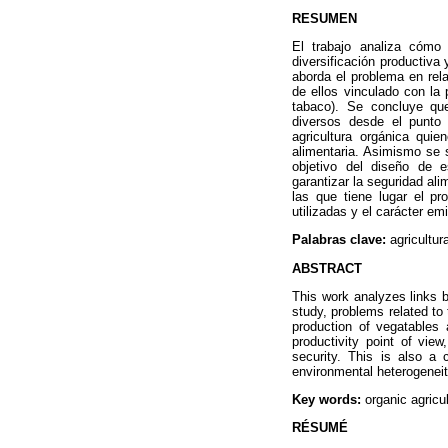
RESUMEN
El trabajo analiza cómo 
diversificación productiva 
aborda el problema en rel
de ellos vinculado con la 
tabaco). Se concluye qu
diversos desde el punto 
agricultura orgánica quie
alimentaria. Asimismo se 
objetivo del diseño de e
garantizar la seguridad al
las que tiene lugar el pr
utilizadas y el carácter e
Palabras clave:
agricultur
ABSTRACT
This work analyzes links b
study, problems related to
production of vegatables
productivity point of view
security. This is also a
environmental heterogeneity
Key words:
organic agricul
RÉSUMÉ