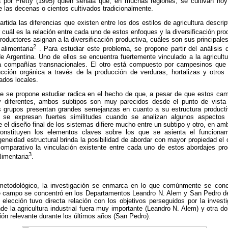
 por Pretty (1995) quien señala que, en muchas regiones, se cultivan ho
de las decenas o cientos cultivados tradicionalmente.
ida las diferencias que existen entre los dos estilos de agricultura descrip
 cuál es la relación entre cada uno de estos enfoques y la diversificación pro
productores asignan a la diversificación productiva, cuáles son sus principale
2
alimentaria
. Para estudiar este problema, se propone partir del análisi
 Argentina. Uno de ellos se encuentra fuertemente vinculado a la agricultur
a compañías transnacionales. El otro está compuesto por campesinos que h
ción orgánica a través de la producción de verduras, hortalizas y otros
ados locales.
ue se propone estudiar radica en el hecho de que, a pesar de que estos c
y diferentes, ambos subtipos son muy parecidos desde el punto de vista 
 grupos presentan grandes semejanzas en cuanto a su estructura productiva
én se expresan fuertes similitudes cuando se analizan algunos aspecto
e el diseño final de los sistemas difiere mucho entre un subtipo y otro, en am
onstituyen los elementos claves sobre los que se asienta el funciona
neidad estructural brinda la posibilidad de abordar con mayor propiedad el 
omparativo la vinculación existente entre cada uno de estos abordajes prod
3
limentaria
.
metodológico, la investigación se enmarca en lo que comúnmente se co
 de campo se concentró en los Departamentos Leandro N. Alem y San Pedro de
 elección tuvo directa relación con los objetivos perseguidos por la inves
de la agricultura industrial fuera muy importante (Leandro N. Alem) y otra d
ón relevante durante los últimos años (San Pedro).