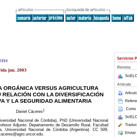
Servicios 
0354
Revista
ida jun. 2003
SciELO
Articulo
A ORGÁNICA VERSUS AGRICULTURA
Articu
U RELACIÓN CON LA DIVERSIFICACIÓN
A Y LA SEGURIDAD ALIMENTARIA
Referen
Como c
1
Daniel Cáceres
SciELO
iversidad Nacional de Córdoba), PhD (Universidad Nacional
Traduc
rofesor Adjunto. Departamento de Desarrollo Rural, Facultad
s, Universidad Nacional de Córdoba (Argentina). CC 509,
Enviar 
dcaceres@agro.uncor.edu.