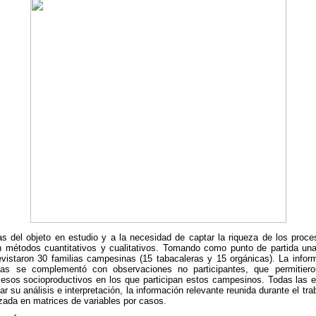
as del objeto en estudio y a la necesidad de captar la riqueza de los proc
 métodos cuantitativos y cualitativos. Tomando como punto de partida un
evistaron 30 familias campesinas (15 tabacaleras y 15 orgánicas). La infor
tas se complementó con observaciones no participantes, que permitieron 
ocesos socioproductivos en los que participan estos campesinos. Todas las e
itar su análisis e interpretación, la información relevante reunida durante el tr
izada en matrices de variables por casos.