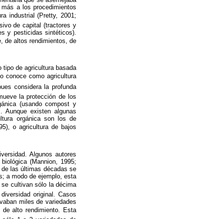
z más a los procedimientos
 industrial (Pretty, 2001;
ivo de capital (tractores y
s y pesticidas sintéticos).
de altos rendimientos, de
 tipo de agricultura basada
lo conoce como agricultura
pues considera la profunda
omueve la protección de los
rgánica (usando compost y
os. Aunque existen algunas
ultura orgánica son los de
95), o agricultura de bajos
diversidad. Algunos autores
 biológica (Mannion, 1995;
o de las últimas décadas se
s; a modo de ejemplo, esta
 se cultivan sólo la décima
diversidad original. Casos
ivaban miles de variedades
 de alto rendimiento. Esta