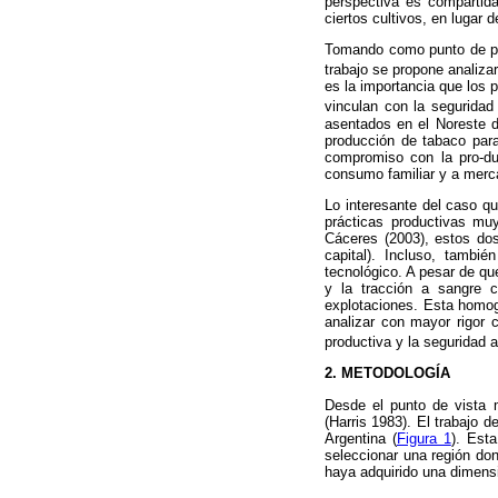
perspectiva es compartida
ciertos cultivos, en lugar 
Tomando como punto de part
trabajo se propone analizar
es la importancia que los 
vinculan con la seguridad 
asentados en el Noreste de
producción de tabaco par
compromiso con la pro-duc
consumo familiar y a merc
Lo interesante del caso q
prácticas productivas mu
Cáceres (2003), estos dos
capital). Incluso, tambi
tecnológico. A pesar de qu
y la tracción a sangre c
explotaciones. Esta homoge
analizar con mayor rigor c
productiva y la seguridad a
2. METODOLOGÍA
Desde el punto de vista 
(Harris 1983). El trabajo
Argentina (
Figura 1
). Esta
seleccionar una región don
haya adquirido una dimensi