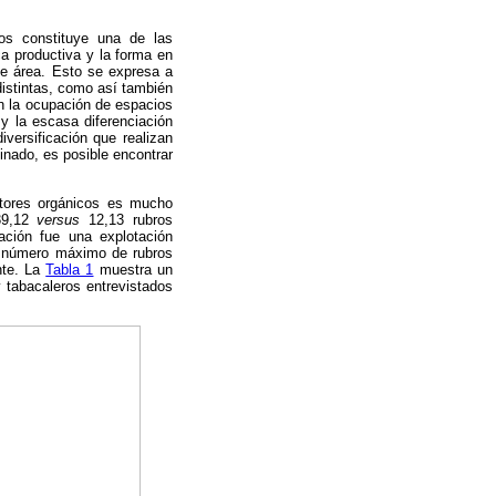
os constituye una de las
ca productiva y la forma en
de área. Esto se expresa a
distintas, como así también
n la ocupación de espacios
y la escasa diferenciación
iversificación que realizan
inado, es posible encontrar
ctores orgánicos es mucho
 39,12
versus
12,13 rubros
cación fue una explotación
El número máximo de rubros
nte. La
Tabla 1
muestra un
y tabacaleros entrevistados