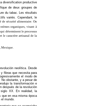
 la diversification productive
cifique de deux groupes de
ture du tabac. Les résultats
ifs variés. Cependant, le
é de sécurité alimentaire. On
systèmes organiques, visant à
s qui déterminent le processus
t le caractère artisanal de la
s, Mexique.
volución neolítica. Desde
 y fibras que necesita para
progresivamente el modo de
. No obstante, y a pesar de
rodujo la transformación e
ron después de la revolución
 siglo XX. En realidad, la
les que en esa misma época
n el mundo.
imentaria que se asemejaba