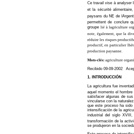
Ce travail vise à analyser le
et la sécurité alimentair
paysans du NE de lArgentin
permettent de conclure q
groupe
lié à lagriculture 
note, également, que la dive
réduire les risques productif
productif, en particulier lh
production paysanne.
Mots-clés:
agriculture organi
Recibido 09-09-2002 Acep
1. INTRODUCCIÓN
La agricultura fue invent
aquel momento el hombre ha
satisfacer algunas de sus
vincularse con la naturale
que este proceso ha sido 
intensificación de la agric
industrial del siglo XVII
transformación de la acti
se produjeron en la socieda
Este proceso de intensifi