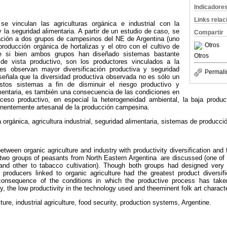
Indicadore
Links rela
se vinculan las agriculturas orgánica e industrial con la
y la seguridad alimentaria. A partir de un estudio de caso, se
Compartir
ación a dos grupos de campesinos del NE de Argentina (uno
Otros
producción orgánica de hortalizas y el otro con el cultivo de
e si bien ambos grupos han diseñado sistemas bastante
Otros
de vista productivo, son los productores vinculados a la
nes observan mayor diversificación productiva y seguridad
Permali
señala que la diversidad productiva observada no es sólo un
stos sistemas a fin de disminuir el riesgo productivo y
imentaria, es también una consecuencia de las condiciones en
oceso productivo, en especial la heterogeneidad ambiental, la baja produc
minentemente artesanal de la producción campesina.
a orgánica, agricultura industrial, seguridad alimentaria, sistemas de producc
etween organic agriculture and industry with productivity diversification and
 two groups of peasants from North Eastern Argentina are discussed (one of 
 and other to tabacco cultivation). Though both groups had designed very
, producers linked to organic agriculture had the greatest product diversi
 consequence of the conditions in which the productive process has taken
, the low productivity in the technology used and theeminent folk art charact
ture, industrial agriculture, food security, production systems, Argentine.