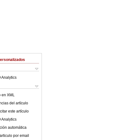
Personalizados
 Analytics
lo en XML
cias del artículo
itar este artículo
 Analytics
ción automática
articulo por email