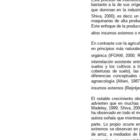
bastante a la de sus oríg
que dominan en la industri
Shiva, 2000), es decir, un
maquinarias de alta produc
Este enfoque de la producci
altos insumos externos o 
En contraste con la agricu
en principios más naturale
orgánica (IFOAM, 2000; R
interrelación existente en
suelos y los cultivos a 
coberturas de suelo), las
diferencias conceptuales 
agroecología (Altieri, 19
insumos externos (Reijntjes
El notable crecimiento obs
advierten que en muchas r
Madeley, 1999; Shiva, 2000
ha observado en todo el m
autora señala que mientras
parte. Lo propio ocurre e
extremos se observan en p
de arroz, a mediados de l