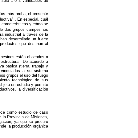
y sólo 1 o 2 variedades de
tos más arriba, el presente
1
ductiva
. En especial, cuál
s características y cómo se
s de dos grupos campesinos
a industrial a través de la
an desarrollado un fuerte
 productos que destinan al
ampesinos están abocados a
estructural. De acuerdo a
 básica (tierra, trabajo y
s vinculados a su sistema
bos grupos el uso del fuego
miento tecnológico de sus
objeto en estudio y permite
uctivos, la diversificación
noce como estudio de caso
 la Provincia de Misiones,
tigación, ya que se procuró
onde la producción orgánica