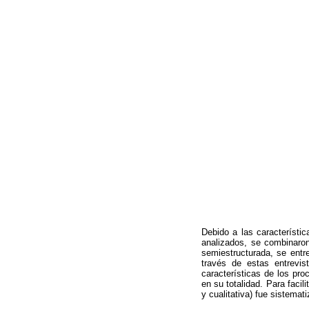
Debido a las característic
analizados, se combinaron
semiestructurada, se entr
través de estas entrevis
características de los pr
en su totalidad. Para facil
y cualitativa) fue sistemat