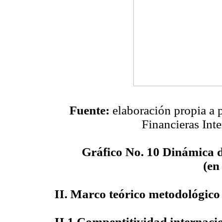
Fuente:
elaboración propia a 
Financieras Int
Gráfico No. 10
Dinámica d
(en
II. M
arco teórico metodológico
II.1 C
ompentitividad internaci