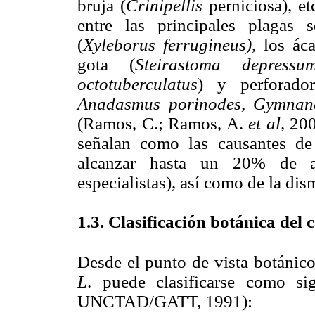
bruja (
Crinipellis
perniciosa), et
entre las principales plagas 
(
Xyleborus ferrugineus)
, los ác
gota (
Steirastoma depress
octotuberculatus
) y perforado
Anadasmus porinodes, Gymnan
(Ramos, C.; Ramos, A.
et al,
2000
señalan como las causantes de
alcanzar hasta un 20% de a
especialistas), así como de la dis
1.3. Clasificación botánica del 
Desde el punto de vista botánico
L
. puede clasificarse como si
UNCTAD/GATT, 1991):