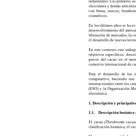
industriales. Los primeros so
chocolates y demás artículos
con frutas, nueces, bombone
cosméticos.
En los últimos años se ha e
desenvolvimiento del mercado
liberación de mercados, la c
el desarrollo de nuevas tecno
En este contexto este traba
objetivos específicos: descr
precio del cacao en el merc
comercio internacional de ca
Para el desarrollo de los 
comparativo, haciendo uso 
internacionales entre los cu
(FAO) y la Organización Mun
electrónica.
1. Descripción y principales
1.1. Descripción botánica 
El cacao
(Theobroma cacao
clasificación botánica, el c