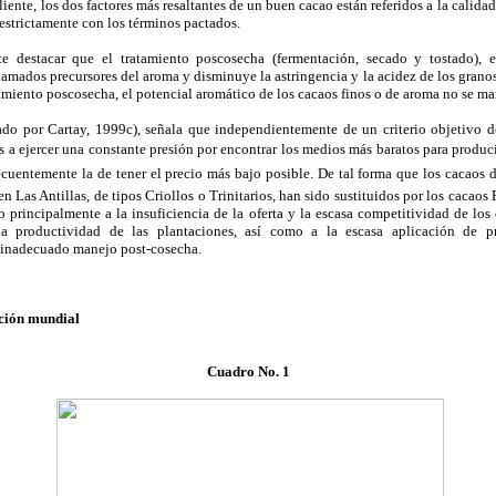
liente, los dos factores más resaltantes de un buen cacao están referidos a la calida
estrictamente con los términos pactados.
te destacar que el tratamiento poscosecha (fermentación, secado y tostado), 
lamados precursores del aroma y disminuye la astringencia y la acidez de los granos 
amiento poscosecha, el potencial aromático de los cacaos finos o de aroma no se man
ado por Cartay, 1999c), señala que independientemente de un criterio objetivo de
s a ejercer una constante presión por encontrar los medios más baratos para producir
recuentemente la de tener el precio más bajo posible. De tal forma que los cacaos 
n Las Antillas, de tipos Criollos o Trinitarios, han sido sustituidos por los cacaos F
o principalmente a la insuficiencia de la oferta y la escasa competitividad de los
 productividad de las plantaciones, así como a la escasa aplicación de prá
 inadecuado manejo post-cosecha.
cción mundial
Cuadro No. 1