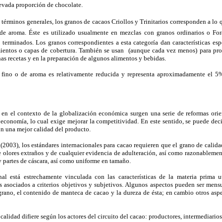
evada proporción de chocolate.
términos generales, los granos de cacaos Criollos y Trinitarios corresponden a l
 aroma. Éste es utilizado usualmente en mezclas con granos ordinarios o Fora
 terminados. Los granos correspondientes a esta categoría dan características es
mientos o capas de cobertura. También se usan (aunque cada vez menos) para pr
s recetas y en la preparación de algunos alimentos y bebidas.
 fino o de aroma es relativamente reducida y representa aproximadamente el 5
 en el contexto de la globalización económica surgen una serie de reformas ori
 economía, lo cual exige mejorar la competitividad. En este sentido, se puede decir
n una mejor calidad del producto.
003), los estándares internacionales para cacao requieren que el grano de calida
 olores extraños y de cualquier evidencia de adulteración, así como razonablement
y partes de cáscara, así como uniforme en tamaño.
al está estrechamente vinculada con las características de la materia prima u
 asociados a criterios objetivos y subjetivos. Algunos aspectos pueden ser men
grano, el contenido de manteca de cacao y la dureza de ésta; en cambio otros aspe
calidad difiere según los actores del circuito del cacao: productores, intermediario