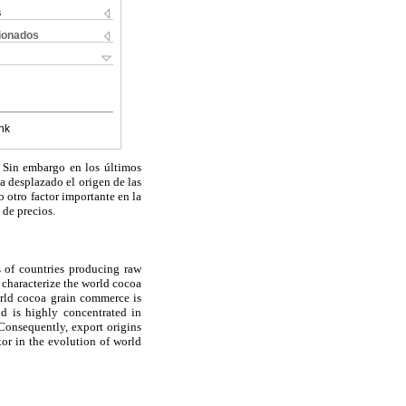
s
cionados
nk
. Sin embargo en los últimos
a desplazado el origen de las
o otro factor importante en la
n de precios.
s of countries producing raw
o characterize the world cocoa
world cocoa grain commerce is
d is highly concentrated in
Consequently, export origins
tor in the evolution of world