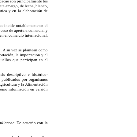
e cacao son principalmente los
ate amargo, de leche, blanco,
utica y en la elaboración de
ue incide notablemente en el
oceso de apertura comercial y
en el comercio internacional,
o. A su vez se plantean como
ortación, la importación y el
quellos que participan en el
is descriptivo e histórico-
s publicados por organismos
Agricultura y la Alimentación
 como información en versión
culiaceae
. De acuerdo con la