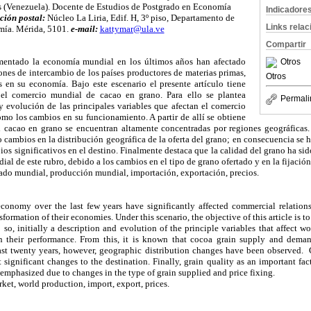
s (Venezuela). Docente de Estudios de Postgrado en Economía
Indicadore
ción postal:
Núcleo La Liria, Edif. H, 3º piso, Departamento de
Links rela
ía. Mérida, 5101.
e-mail:
kattymar@ula.ve
Compartir
entado la economía mundial en los últimos años han afectado
Otros
iones de intercambio de los países productores de materias primas,
Otros
 en su economía. Bajo este escenario el presente artículo tiene
 el comercio mundial de cacao en grano. Para ello se plantea
Permali
y evolución de las principales variables que afectan el comercio
omo los cambios en su funcionamiento. A partir de allí se obtiene
 cacao en grano se encuentran altamente concentradas por regiones geográficas
 cambios en la distribución geográfica de la oferta del grano; en consecuencia se h
os significativos en el destino. Finalmente destaca que la calidad del grano ha sid
al de este rubro, debido a los cambios en el tipo de grano ofertado y en la fijació
do mundial, producción mundial, importación, exportación, precios.
conomy over the last few years have significantly affected commercial relation
nsformation of their economies. Under this scenario, the objective of this article is t
 so, initially a description and evolution of the principle variables that affect 
n their performance. From this, it is known that cocoa grain supply and deman
last twenty years, however, geographic distribution changes have been observed. 
significant changes to the destination. Finally, grain quality as an important fac
 emphasized due to changes in the type of grain supplied and price fixing.
ket, world production, import, export, prices.