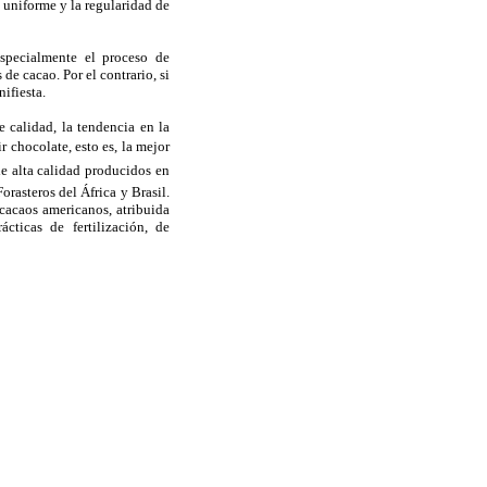
d uniforme y la regularidad de
especialmente el proceso de
de cacao. Por el contrario, si
ifiesta.
 calidad, la tendencia en la
 chocolate, esto es, la mejor
de alta calidad producidos en
orasteros del África y Brasil.
 cacaos americanos, atribuida
cticas de fertilización, de