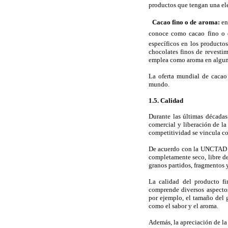
productos que tengan una el

Cacao fino o de aroma:
en 
conoce como cacao fino o de
específicos en los productos
chocolates finos de revesti
emplea como aroma en alguna
La oferta mundial de cacao
mundo.
1.5. Calidad
Durante las últimas décadas
comercial y liberación de la
competitividad se vincula co
De acuerdo con la UNCTAD (2
completamente seco, libre de
granos partidos, fragmentos 
La calidad del producto fin
comprende diversos aspectos
por ejemplo, el tamaño del 
como el sabor y el aroma.
Además, la apreciación de la 