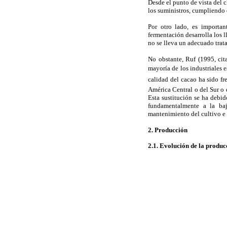
Desde el punto de vista del c
los suministros, cumpliendo 
Por otro lado, es importan
fermentación desarrolla los l
no se lleva un adecuado trat
No obstante, Ruf (1995, cit
mayoría de los industriales e
calidad del cacao ha sido f
América Central o del Sur o e
Esta sustitución se ha debid
fundamentalmente a la baja
mantenimiento del cultivo e
2. Producción
2.1. Evolución de la produ