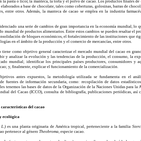
n la pasta o licor, la manteca, la torta y el polvo de cacao. Los productos finales d
 elaborados a base de chocolate, tales como coberturas, golosinas, barras de chocol
s, entre otros. Además, la manteca de cacao se emplea en la industria farmacé
videnciado una serie de cambios de gran importancia en la economía mundial, lo q
 mundial de productos alimentarios. Entre estos cambios se pueden resaltar el pr
onsolidación de bloques económicos, el fortalecimiento de las instituciones que rig
logías en el ámbito de la producción y el comercio de mercancías, entre otros.
jo tiene como objetivo general caracterizar el mercado mundial del cacao en gran
ibir y analizar la evolución y las tendencias de la producción, el consumo, la exp
ado mundial; identificar los principales países productores, consumidores y a
cao; y, finalmente, explicar el funcionamiento de la comercialización.
objetivos antes expuestos, la metodología utilizada se fundamenta en el anális
de fuentes de información secundaria, como: recopilación de datos estadístico
ales tenemos las bases de datos de la Organización de la Naciones Unidas para la 
dial del Cacao (ICCO), consulta de bibliografía, publicaciones periódicas, así
 características del cacao
y ecológica
 L.)
es una planta originaria de América tropical, perteneciente a la familia
Ster
acao pertenece al género
Theobroma
, especie cacao.