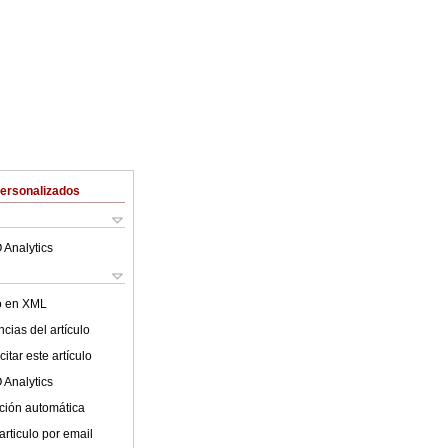
Personalizados
 Analytics
lo en XML
cias del artículo
itar este artículo
 Analytics
ción automática
articulo por email