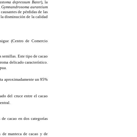
rastoma depressum Bater
), la
, Gymnandrosoma aurantium
causantes de pérdidas de las
 la disminución de la calidad
 sigue (Centro de Comercio
 semillas. Este tipo de cacao
roma delicado característico.
apua.
esenta aproximadamente un 95%
ltado del cruce entre el cacao
entral.
s de cacao en dos categorías
ión de manteca de cacao y de