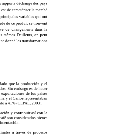
s rapports déchange des pays
 est de caractériser le marché
principales variables qui ont
ande de ce produit se trouvent
erve de changements dans la
s mêmes. Dailleurs, on peut
ant donné les transformations
 dado que la producción y el
ados. Sin embargo es de hacer
 exportaciones de los países
ina y el Caribe representaban
dido a 41% (CEPAL, 2003).
ación y contribuir así con la
 café son considerados bienes
limentación.
inales a través de procesos