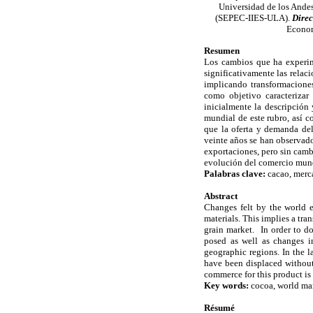
Universidad de los Ande
(SEPEC-IIES-ULA).
Direc
Econom
Resumen
Los cambios que ha experim
significativamente las relac
implicando transformaciones
como objetivo caracterizar
inicialmente la descripción 
mundial de este rubro, así c
que la oferta y demanda del
veinte años se han observado
exportaciones, pero sin cambi
evolución del comercio mundi
Palabras clave:
cacao, merca
A
bstract
Changes felt by the world e
materials. This implies a tra
grain market. In order to do
posed as well as changes i
geographic regions. In the 
have been displaced without 
commerce for this product is
Key words:
cocoa, world mar
R
ésumé