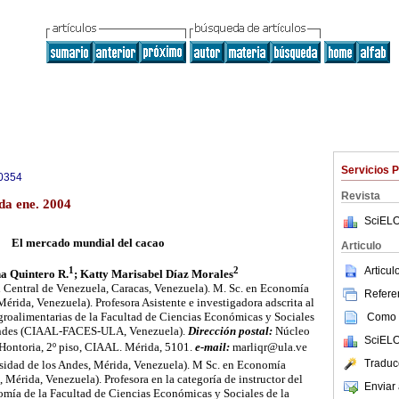
Servicios 
0354
Revista
da ene. 2004
SciELO
El mercado mundial del cacao
Articulo
Articu
1
2
a Quintero R.
;
Katty Marisabel Díaz Morales
 Central de Venezuela, Caracas, Venezuela). M. Sc. en Economía
Referen
érida, Venezuela). Profesora Asistente e investigadora adscrita al
groalimentarias de la Facultad de Ciencias Económicas y Sociales
Como c
 Andes (CIAAL-FACES-ULA, Venezuela).
Dirección postal:
Núcleo
SciELO
 Hontoria, 2º piso, CIAAL. Mérida, 5101.
e-mail:
marliqr@ula.ve
Traduc
sidad de los Andes, Mérida, Venezuela). M Sc. en Economía
 Mérida, Venezuela). Profesora en la categoría de instructor del
Enviar 
ía de la Facultad de Ciencias Económicas y Sociales de la