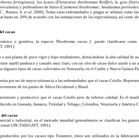
leborus ferrugineus)
, los ácaros (
Floracarus theobramae Keiffer
), la gota (
Stei
berculatus
) y perforadores de frutos (
Carmenta theobromae, Anadasmus porinodes
 C.; Ramos, A.
et al,
2000). Todas estas enfermedades y plagas se señalan como las 
r hasta un 20% de acuerdo con las estimaciones de los especialistas), así como de
del cacao
otánico o genético, la especie
Theobroma cacao L
. puede clasificarse como
, 1991):
e a una planta de poco vigor y bajo rendimiento, destacándose la alta calidad de sus
entre marfil pardusco y castaño muy claro, con un olor de cacao dulce unido a un a
son algunos tipos de cacao cultivados en Venezuela, en el Caribe y Nueva Guinea P
cteriza por ser de mayor tolerancia a las enfermedades que el cacao Criollo. Repr
oveniente de los países de África Occidental y Brasil.
resistente y productivo que el cacao Criollo pero de inferior calidad. Es el resu
s producido en Granada, Jamaica, Trinidad y Tobago, Colombia, Venezuela y América C
l del cacao
ercial e industrial, en el mercado mundial generalmente se clasifican los grano
nacional UNCTAD/GATT, 1991):
producidos por los cacaos tipo Forastero; éstos son utilizados en la fabricac