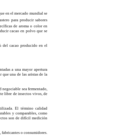
o que en el mercado mundial se
stero para producir sabores
pecíficas de aroma o color en
oducir cacao en polvo que se
% del cacao producido en el
entadas a una mayor apertura
 que una de las aristas de la
d negociable sea fermentado,
e libre de insectos vivos, de
tilizada. El término calidad
surables y comparables, como
ctos son de difícil medición
s, fabricantes o consumidores.