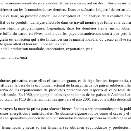
r léconomie mondiale au cours des dernières années, ont eu des influences sur le
ères et sur les économies de ces derniers. Dans ce scénario, lobjectif de cet article
ur ce faire, on présente dabord une description et une analyse de lévolution des 
ial de ce produit. Lanalyse effectuée dans ce travail montre que loffre et la dem
aines régions géographiques. Cependant, dans les dernières trente ans on obs
e loffre du cacao en fèves, tandis que les pays demanderesses sont à peu près le
 grain est un facteur qui a des influences sur le marché mondial du cacao en fève ét
e grain offert et leur influence sur les prix.
dial, production mondiale, importation, exportation, prix.
tado: 26-06-2004
uctos primarios, entre ellos el cacao en grano, es de significativa importancia,
stituyen la base de la economía nacional de la mayoría de los países subdesarroll
lativa de las exportaciones de productos primarios con respecto al valor total de
eclinando. En 1980, por ejemplo, tales exportaciones de los países de América Lat
exportaciones FOB de bienes, mientras que para el año 2001 esa cuota había descen
tituyen la materia prima para obtener bienes finales a ser consumidos por la pobl
ientos energéticos y nutricionales. No obstante algunos rubros como el cacao y el
son indispensables, es decir no son considerados bienes de primera necesidad en la a
 fermentadas y secas (o sin fermentar) se obtienen subproductos y productos f