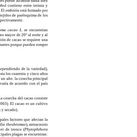
des puede alcanzar hasta diez
ol contiene entre treinta y
. El embrión está formado por
 tejidos de parénquima de los
espectivamente.
oma cacao L.
se encuentran
no mayor de 20° al norte y al
ción de cacao se requiere una
stantes porque pueden romper
dependiendo de la variedad),
sta los cuarenta y cinco años
un año: la cosecha principal
varía de acuerdo con el país
 La cosecha del cacao consiste
2003). El cacao es un cultivo
 y secado).
ales factores que afectan la
día theobromae
), antracnosis
cer de tronco (
Phytophthora
ncipales plagas se encuentran: