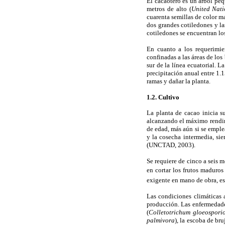
El cacaotero es un árbol peq
metros de alto (
United Nati
cuarenta semillas de color m
dos grandes cotiledones y la
cotiledones se encuentran lo
En cuanto a los requerimie
confinadas a las áreas de lo
sur de la línea ecuatorial. 
precipitación anual entre 1
ramas y dañar la planta.
1.2. Cultivo
La planta de cacao inicia s
alcanzando el máximo rendimi
de edad, más aún si se empl
y la cosecha intermedia, si
(UNCTAD, 2003).
Se requiere de cinco a seis m
en cortar los frutos maduros
exigente en mano de obra, es
Las condiciones climáticas 
producción. Las enfermedades
(
Colletotrichum gloeospori
palmivora
), la escoba de bru