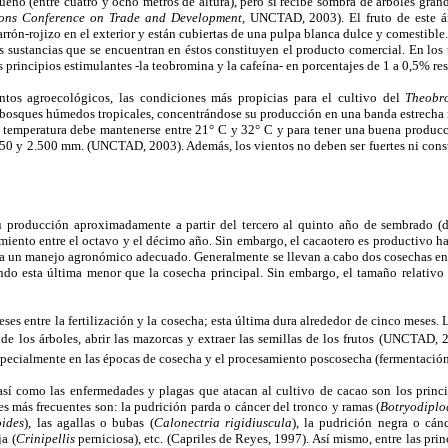
ueño (entre cuatro y ocho metros de altura), pero si recibe sombra de árboles gran
ons Conference on Trade and Development,
UNCTAD, 2003). El fruto de este árb
arrón-rojizo en el exterior y están cubiertas de una pulpa blanca dulce y comestible
s sustancias que se encuentran en éstos constituyen el producto comercial. En los
s principios estimulantes -la teobromina y la cafeína- en porcentajes de 1 a 0,5% r
ntos agroecológicos, las condiciones más propicias para el cultivo del
Theobr
s bosques húmedos tropicales, concentrándose su producción en una banda estrecha 
La temperatura debe mantenerse entre 21° C y 32° C y para tener una buena produc
.150 y 2.500 mm. (UNCTAD, 2003). Además, los vientos no deben ser fuertes ni con
u producción aproximadamente a partir del tercero al quinto año de sembrado (
ento entre el octavo y el décimo año. Sin embargo, el cacaotero es productivo ha
ea un manejo agronómico adecuado. Generalmente se llevan a cabo dos cosechas en 
endo esta última menor que la cosecha principal. Sin embargo, el tamaño relativo 
eses entre la fertilización y la cosecha; esta última dura alrededor de cinco meses.
 de los árboles, abrir las mazorcas y extraer las semillas de los frutos (UNCTAD, 
pecialmente en las épocas de cosecha y el procesamiento poscosecha (fermentación
así como las enfermedades y plagas que atacan al cultivo de cacao son los princip
 más frecuentes son: la pudrición parda o cáncer del tronco y ramas (
Botryodiplo
oides
), las agallas o bubas (
Calonectria rigidiuscula
), la pudrición negra o cán
ja (
Crinipellis
perniciosa), etc. (Capriles de Reyes, 1997). Así mismo, entre las pri