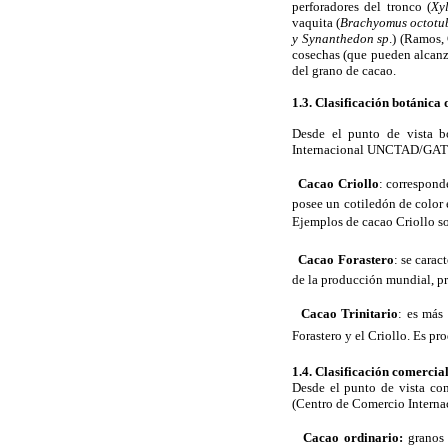
perforadores del tronco (
Xy
vaquita (
Brachyomus octotu
y Synanthedon sp
.) (Ramos,
cosechas (que pueden alcanza
del grano de cacao.
1.3. Clasificación botánica 
Desde el punto de vista b
Internacional UNCTAD/GATT

Cacao Criollo
: correspond
posee un cotiledón de color 
Ejemplos de cacao Criollo 

Cacao Forastero
: se cara
de la producción mundial, pr

Cacao Trinitario
: es más 
Forastero y el Criollo. E
1.4. Clasificación comercia
Desde el punto de vista com
(Centro de Comercio Inter

Cacao ordinario:
granos 