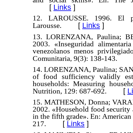
[
Links
]
12. LAROUSSE. 1996. El pe
[
Links
]
Larousse.
13. LORENZANA, Paulina; B
2003. «Inseguridad alimentari
venezolanos menos privilegiad
Comunitaria, 9(3): 138-143.
14. LORENZANA, Paulina; SANJ
of food sufficiency validly es
households: Measuring househo
[
L
Nutrition, 129: 687-692.
15. MATHESON, Donna; VARADY
2002. «Household food security a
in the fifth grade». En: American 
[
Links
]
217.