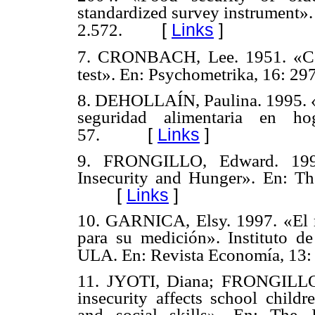
standardized survey instrument».
[
Links
]
2.572.
7. CRONBACH, Lee. 1951. «Coeff
test».
En: Psychometrika, 16: 29
8. DEHOLLAÍN, Paulina. 1995. «C
seguridad alimentaria en h
[
Links
]
57.
9. FRONGILLO, Edward. 1999
Insecurity and Hunger».
En: Th
[
Links
]
10. GARNICA, Elsy. 1997. «El r
para su medición». Instituto d
ULA. En: Revista Economía, 13:
11. JYOTI, Diana; FRONGILLO
insecurity affects school child
and social skills».
En: The J