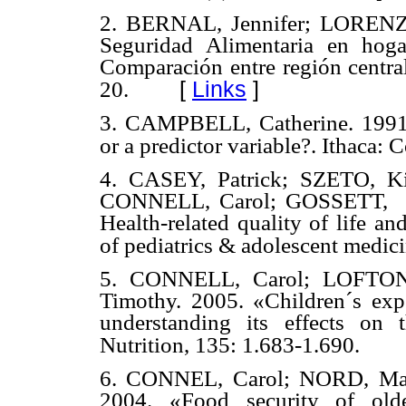
2. BERNAL, Jennifer; LORENZA
Seguridad Alimentaria en hoga
Comparación entre región centra
[
Links
]
20.
3. CAMPBELL, Catherine. 1991. 
or a predictor variable?. Ithaca: 
4. CASEY, Patrick; SZETO, Ki
CONNELL, Carol; GOSSETT, Je
Health-related quality of life a
of pediatrics & adolescent medici
5. CONNELL, Carol; LOFTON
Timothy. 2005. «Children´s expe
understanding its effects on 
Nutrition, 135: 1.683-1.690.
6. CONNEL, Carol; NORD, Mar
2004. «Food security of old