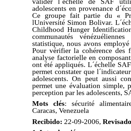
valider l´échelle de SAF uti
adolescents en provenance d´éco
Ce groupe fait partie du « P
lUniversité Simon Bolivar. L´éc
Childhood Hunger Identificati
communautés vénézuéliennes 
statistique, nous avons employ
Pour vérifier la cohérence des fa
analyse factorielle en composant
ont été appliqués. L´échelle SAF
permet constater que l´indicateur 
adolescents. On peut aussi con
permet une évaluation simple, p
perception par les adolescents, S
Mots clés
: sécurité alimentai
Caracas, Venezuela
Recibido:
22-09-2006,
Revisad