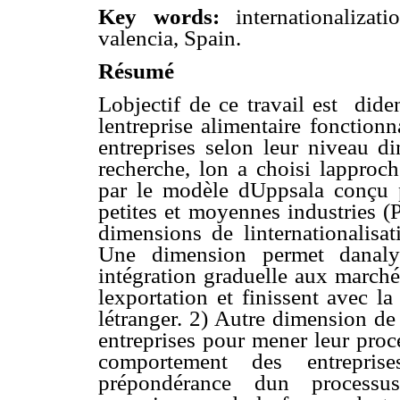
Key words
:
internationalizat
valencia, Spain
.
Résumé
Lobjectif de ce travail est dide
lentreprise alimentaire fonctio
entreprises selon leur niveau d
recherche, lon a choisi lappr
par le modèle dUppsala conçu po
petites et moyennes industries 
dimensions de linternationalisa
Une dimension permet danaly
intégration graduelle aux marché
lexportation et finissent avec la
létranger. 2) Autre dimension de 
entreprises pour mener leur proce
comportement des entrepris
prépondérance dun processus 