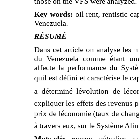
those on the VFS were analyzed.
Key words:
oil rent,
rentistic
cap
Venezuela
.
RÉSUMÉ
Dans
cet
article on
analyse
les
m
du
Venezuela
comme
étant
un
affecte
la performance du
Syst
quil
est
défini
et
caractérise
le
ca
a
déterminé
lévolution
de
léc
expliquer
les
effets
des
revenus
p
prix de
léconomie
(
taux
de chan
à
travers
eux
,
sur
le
Système
Alim
Mots
-
clé
:
revenu
pétrolier
,
c