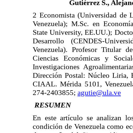
Gutiérrez S., Aleja
2 Economista (Universidad de 
Venezuela);
M.Sc
. en Economía
State
University
, EE.UU.); Docto
Desarrollo (CENDES-Universi
Venezuela). Profesor Titular 
Ciencias Económicas y Social
Investigaciones Agroalimentar
Dirección Postal:
Núcleo Liria, 
CIAAL. Mérida 5101, Venezuela
274-2403855;
agutie@ula.ve
RESUMEN
En este artículo se analizan l
condición de Venezuela como econ