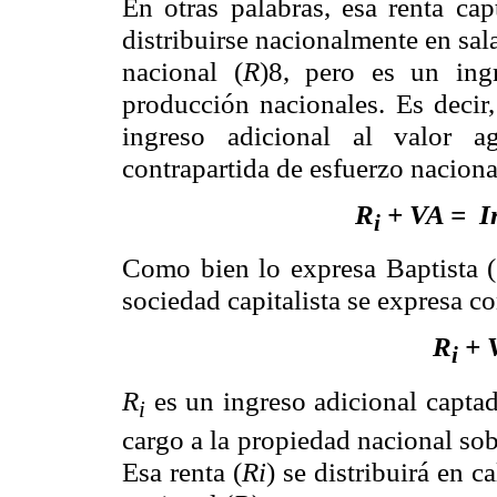
En otras palabras, esa renta cap
distribuirse nacionalmente en sala
nacional (
R
)8, pero es un ing
producción nacionales. Es decir, 
ingreso adicional al valor a
contrapartida de esfuerzo naciona
R
+ VA = In
i
Como bien lo expresa Baptista (1
sociedad capitalista se expresa c
R
+ 
i
R
es un ingreso adicional captad
i
cargo a la propiedad nacional so
Esa renta (
Ri
) se distribuirá en c