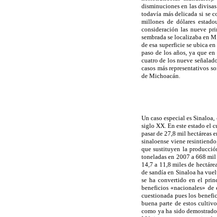
disminuciones en las divisas
todavía más delicada si se c
millones de dólares estado
consideración las nueve pri
sembrada se localizaba en Mi
de esa superficie se ubica en
paso de los años, ya que en
cuatro de los nueve señalad
casos más representativos so
de Michoacán.
Un caso especial es Sinaloa,
siglo XX. En este estado el c
pasar de 27,8 mil hectáreas 
sinaloense viene resintiendo
que sustituyen la producció
toneladas en
2007 a
668 mil 
14,7 a
11,8 miles
de hectárea
de sandía en Sinaloa ha vuelt
se ha convertido en el prin
beneficios «nacionales» de e
cuestionada pues los benefi
buena parte de estos cultiv
como ya ha sido demostrado e