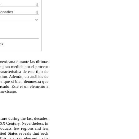
s
cionados
nk
 mexicana durante las últimas
en gran medida por el proceso
racterística de este tipo de
tino. Además, un análisis de
ra que si bien demuestra que
rcado. Este es un elemento a
r mexicano.
ure during the last decades.
he XX Century. Nevertheless, in
products, few regions and few
ted States
reveals that such
 This is a key element to be