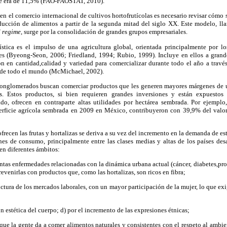
je era de 11,5% (FAO-FAOSTAT, 2010).
en el comercio internacional de cultivos hortofrutícolas es necesario revisar cómo 
ucción de alimentos a partir de la segunda mitad del siglo XX. Este modelo, l
 regime,
surge por la consolidación de grandes grupos empresariales.
ística es el impulso de una agricultura global, orientada principalmente por los
s (Byeong-Seon, 2006; Friedland, 1994; Rubio, 1999). Incluye en ellos a grande
n en cantidad,calidad y variedad para comercializar durante todo el año a trav
 de todo el mundo (McMichael, 2002).
conglomerados buscan comerciar productos que les generen mayores márgenes de u
zas. Estos productos, si bien requieren grandes inversiones y están expuestos
o, ofrecen en contraparte altas utilidades por hectárea sembrada. Por ejemplo,
perficie agrícola sembrada en 2009 en México, contribuyeron con 39,9% del valor
frecen las frutas y hortalizas se deriva a su vez del incremento en la demanda de e
nes de consumo, principalmente entre las clases medias y altas de los países des
en diferentes ámbitos:
tintas enfermedades relacionadas con la dinámica urbana actual (cáncer, diabetes,pr
revenirlas con productos que, como las hortalizas, son ricos en fibra;
uctura de los mercados laborales, con un mayor participación de la mujer, lo que exi
ón estética del cuerpo; d) por el incremento de las expresiones étnicas;
que la gente da a comer alimentos naturales y consistentes con el respeto al ambie