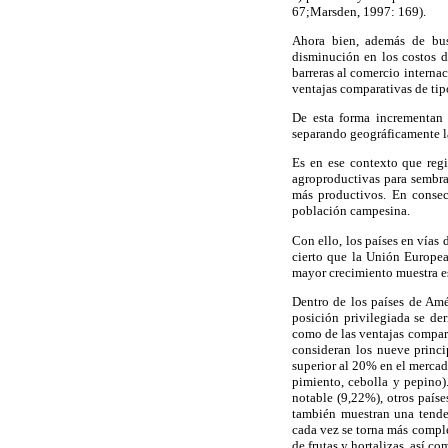
67;Marsden, 1997: 169).
Ahora bien, además de busc
disminución en los costos d
barreras al comercio interna
ventajas comparativas de tipo
De esta forma incrementan 
separando geográficamente 
Es en ese contexto que regi
agroproductivas para sembrar
más productivos. En consec
población campesina.
Con ello, los países en vías
cierto que
la Unión Europe
mayor crecimiento muestra e
Dentro de los países de Amér
posición privilegiada se de
como de las ventajas comparat
consideran los nueve princ
superior al 20% en el mercad
pimiento, cebolla y pepino)
notable (9,22%), otros paíse
también muestran una tende
cada vez se torna más comple
de frutas y hortalizas, así c