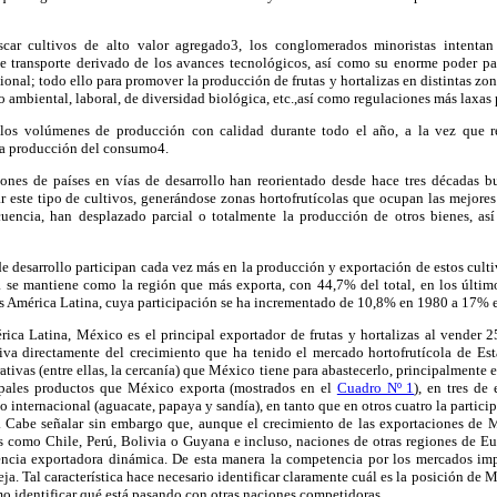
ar cultivos de alto valor agregado3, los conglomerados minoristas intentan
e transporte derivado de los avances tecnológicos, así como su enorme poder par
cional; todo ello para promover la producción de frutas y hortalizas en distintas zo
 ambiental, laboral, de diversidad biológica, etc.,así como regulaciones más laxas 
los volúmenes de producción con calidad durante todo el año, a la vez que re
la producción del consumo4.
ones de países en vías de desarrollo han reorientado desde hace tres décadas bu
 este tipo de cultivos, generándose zonas hortofrutícolas que ocupan las mejores t
uencia, han desplazado parcial o totalmente la producción de otros bienes, as
 de desarrollo participan cada vez más en la producción y exportación de estos culti
a
se mantiene como la región que más exporta, con 44,7% del total, en los último
s América Latina, cuya participación se ha incrementado de 10,8% en
1980 a
17% e
ica Latina, México es el principal exportador de frutas y hortalizas al vender 2
riva directamente del crecimiento que ha tenido el mercado hortofrutícola de Es
ivas (entre ellas, la cercanía) que México tiene para abastecerlo, principalmente en
ipales productos que México exporta (mostrados en el
Cuadro Nº 1
), en tres de
o internacional (aguacate, papaya y sandía), en tanto que en otros cuatro la partici
. Cabe señalar sin embargo que, aunque el crecimiento de las exportaciones de
s como Chile, Perú, Bolivia o Guyana e incluso, naciones de otras regiones de Eu
ncia exportadora dinámica. De esta manera la competencia por los mercados im
ja. Tal característica hace necesario identificar claramente cuál es la posición de 
omo identificar qué está pasando con otras naciones competidoras.