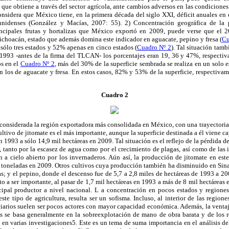
 que obtiene a través del sector agrícola, ante cambios adversos en las condiciones
onsidera que México tiene, en la primera década del siglo XXI, déficit anuales en e
unidenses (González y Macías, 2007: 55). 2) Concentración geográfica de la
ncipales frutas y hortalizas que México exportó en 2009, puede verse que el 2
choacán, estado que además domina este indicador en aguacate, pepino y fresa (
Cu
 sólo tres estados y 52% apenas en cinco estados (
Cuadro Nº 2
). Tal situación tamb
 1993 -antes de la firma del TLCAN- los porcentajes eran 19, 36 y 47%, respectiva
os en el
Cuadro Nº 2
, más del 30% de la superficie sembrada se realiza en un solo e
n los de aguacate y fresa. En estos casos, 82% y 53% de la superficie, respectivame
Cuadro 2
 considerada la región exportadora más consolidada en México, con una trayectoria
ultivo de jitomate es el más importante, aunque la superficie destinada a él viene c
en
1993 a
sólo 14,9 mil hectáreas en 2009. Tal situación es el reflejo de la pérdida
, tanto por la escasez de agua como por el crecimiento de plagas, así como de las
n a cielo abierto por los invernaderos. Aún así, la producción de jitomate en est
toneladas en 2009. Otros cultivos cuya producción también ha disminuido en Sinal
s; y el pepino, donde el descenso fue de
5,7 a
2,8 miles
de hectáreas de
1993 a
200
o a ser importante, al pasar de 1,7 mil hectáreas en
1993 a
más de 8 mil hectáreas e
cipal productor a nivel nacional. L a concentración en pocos estados y regiones
ste tipo de agricultura, resulta ser un sofisma. Incluso, al interior de las regione
ciarios suelen ser pocos actores con mayor capacidad económica. Además, la vent
os se basa generalmente en la sobreexplotación de mano de obra barata y de los 
n varias investigaciones5. Este es un tema de suma importancia en el análisis del