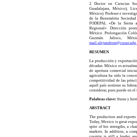
2 Doctor en Ciencias So
Guadalajara, México); Lic
México). Profesor e investiga
de
la Benemérita Sociedad
FODEPAL
«De
la Sierra
a
Regional». Dirección posta
México. Prolongación Colón
Guzmán. Jalisco, Méxi
mail:alejandrom@cusur.udg
RESUMEN
La producción y exportación 
décadas. México es actualmen
de apertura comercial inici
agricultura ha sido la conc
competitividad de las princ
aquél país sostiene su lide
considerar, pues puede en el
Palabras clave:
frutas y hor
ABSTRACT
The production and exports 
Today,
Mexico
is great expor
spite of his strengths, a ch
markets. In addition, a com
country is still a leader, 