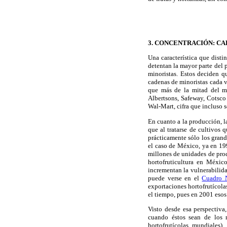
3. CONCENTRACIÓN: C
Una característica que disti
detentan la mayor parte del 
minoristas. Estos deciden q
cadenas de minoristas cada 
que más de la mitad del me
Albertsons, Safeway, Cotsco
Wal-Mart, cifra que incluso 
En cuanto a la producción, l
que al tratarse de cultivos
prácticamente sólo los grand
el caso de México, ya en 19
millones de unidades de prod
hortofruticultura en Méxic
incrementan la vulnerabilid
puede verse en el
Cuadro 
exportaciones hortofrutícola
el tiempo, pues en 2001 esos
Visto desde esa perspectiva
cuando éstos sean de los 
hortofrutícolas mundiales)