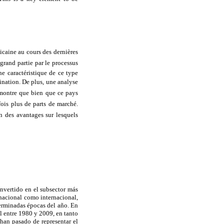
icaine au cours des dernières
grand partie par le processus
e caractéristique de ce type
tination. De plus, une analyse
 montre que bien que ce pays
fois plus de parts de marché.
n des avantages sur lesquels
onvertido en el subsector más
 nacional como internacional,
terminadas épocas del año. En
 entre 1980 y 2009, en tanto
han pasado de representar el