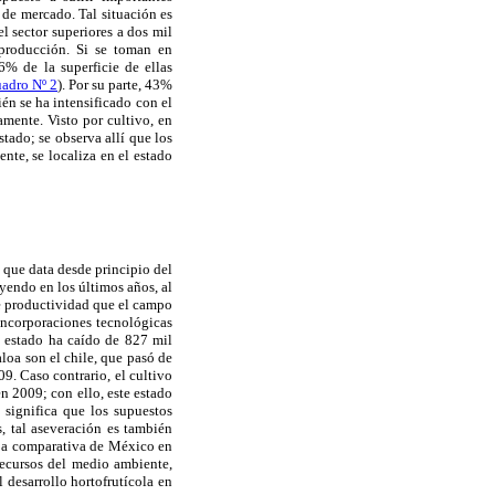
 de mercado. Tal situación es
l sector superiores a dos mil
 producción. Si se toman en
6% de la superficie de ellas
adro Nº 2
). Por su parte, 43%
ién se ha intensificado con el
mente. Visto por cultivo, en
stado; se observa allí que los
nte, se localiza en el estado
 que data desde principio del
ayendo en los últimos años, al
 de productividad que el campo
 incorporaciones tecnológicas
e estado ha caído de 827 mil
oa son el chile, que pasó de
9. Caso contrario, el cultivo
n 2009; con ello, este estado
 significa que los supuestos
s, tal aseveración es también
aja comparativa de México en
recursos del medio ambiente,
 desarrollo hortofrutícola en