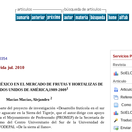
Servicios 
0354
Revista
ida jul. 2010
SciELO
Articulo
ÉXICO EN EL MERCADO DE FRUTAS Y HORTALIZAS DE
1
Articu
DOS UNIDOS DE AMÉRICA,1989-2009
Referen
2
Macías Macías, Alejandro
Como c
arte del proyecto de investigación «Desarrollo frutícola en el sur
SciELO
e aguacate en
la Sierra
del Tigre)», que el autor dirige con apoyo
ra el Mejoramiento de Profesorado (PROMEP) de
la Secretaría
de
Traduc
omo del Centro Universitario del Sur de
la Universidad
de
a FODEPAL
«De la sierra al llano».
Enviar 