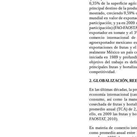
6,35% de la superficie agrí
principal destino de la prod
mostrado, creciendo 9,59% c
mundial en valor de exportac
participación; y ya en 2009 o
participación) (FAO-FAOSTAT,
exportador en tomate y el 3
comercio internacional de 
agroexportador mexicano es
exportaciones de frutas y el
realmente México un país com
iniciada en 1989 y profund
objetivo del trabajo es de
principales frutas y hortali
competitividad.
2. GLOBALIZACIÓN, R
En las últimas décadas, la p
economía internacional (car
consumo, así como la manera
cosechada de frutas y hortal
promedio anual (TCA) de 2,
ello, en 2009 las frutas y 
FAOSTAT, 2010).
En materia de comercio inte
como promedio anual entre 1