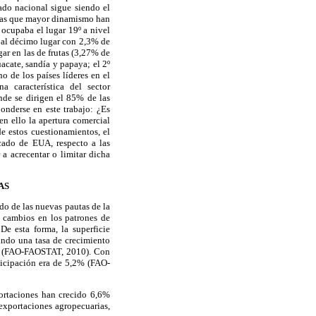
do nacional sigue siendo el
s las que mayor dinamismo han
ocupaba el lugar 19º a nivel
o al décimo lugar con 2,3% de
gar en las de frutas (3,27% de
acate, sandía y papaya; el 2º
 de los países líderes en el
a característica del sector
de se dirigen el 85% de las
ponderse en este trabajo: ¿Es
en ello la apertura comercial
 estos cuestionamientos, el
cado de EUA, respecto a las
 a acrecentar o limitar dicha
AS
do de las nuevas pautas de la
s cambios en los patrones de
De esta forma, la superficie
zando una tasa de crecimiento
4% (FAO-FAOSTAT, 2010). Con
ticipación era de 5,2% (FAO-
portaciones han crecido 6,6%
exportaciones agropecuarias,