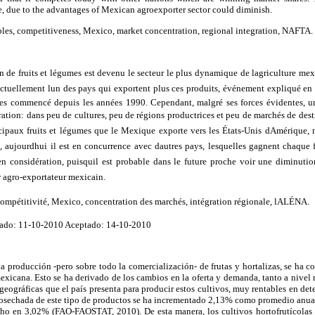
re, due to the advantages of Mexican agroexporter sector could diminish.
bles, competitiveness,
Mexico
, market concentration, regional integration, NAFTA.
on de fruits et légumes est devenu le secteur le plus dynamique de lagriculture mex
tuellement lun des pays qui exportent plus ces produits, événement expliqué en 
ges commencé depuis les années 1990. Cependant, malgré ses forces évidentes, un
tration: dans peu de cultures, peu de régions productrices et peu de marchés de des
ncipaux fruits et légumes que le Mexique exporte vers les États-Unis dAmérique,
, aujourdhui il est en concurrence avec dautres pays, lesquelles gagnent chaque 
en considération, puisquil est probable dans le future proche voir une diminutio
r agro-exportateur mexicain.
compétitivité, Mexico, concentration des marchés, intégration régionale, lALÉNA.
ado: 11-10-2010 Aceptado: 14-10-2010
 la producción -pero sobre todo la comercialización- de frutas y hortalizas, se ha c
exicana. Esto se ha derivado de los cambios en la oferta y demanda, tanto a nivel
geográficas que el país presenta para producir estos cultivos, muy rentables en de
 cosechada de este tipo de productos se ha incrementado 2,13% como promedio anual
ho en 3,02% (FAO-FAOSTAT, 2010). De esta manera, los cultivos hortofrutícolas 