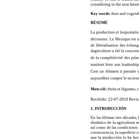
considering in the near futu
Key words:
fruit and vegeta
RÉSUMÉ
La production et lexportati
décennies.
Le Mexique est ac
de libéralisation des échan
dagriculture a été la concen
de la compétitivité des pri
soutient bien son leadership
Cest un élément à prendre 
aujourdhui compte le secteu
Mots-clé:
fruits et légumes, 
Recibido: 22-07-2010 Revis
1. INTRODUCCIÓN
En las últimas tres décadas,
dinámico de la agricultura m
así como de las condiciones 
consecuencia, la superficie
que la producción lo ha hec