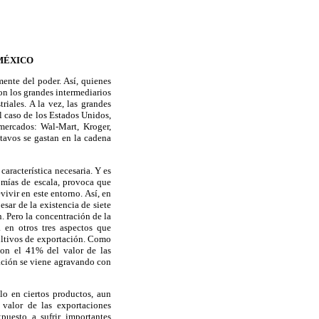
MÉXICO
mente del poder. Así, quienes
on los grandes intermediarios
iales. A la vez, las grandes
 caso de los Estados Unidos,
mercados: Wal-Mart, Kroger,
tavos se gastan en la cadena
aracterística necesaria. Y es
omías de escala, provoca que
ivir en este entorno. Así, en
ar de la existencia de siete
. Pero la concentración de la
 en otros tres aspectos que
ultivos de exportación. Como
con el 41% del valor de las
uación se viene agravando con
lo en ciertos productos, aun
valor de las exportaciones
puesto a sufrir importantes