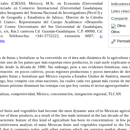
ciales (CIESAS, México); M.Sc. en Economía (Universidad
Indicadore
enciado en Comercio Internacional (Universidad Guadalajara,
Links rela
dor, Integrante del Sistema Nacional de Investigadores (Nivel I) y
de Geografía y Estadística de Jalisco; Director de
la Cátedra
Compartir
l Llano»; Representante del Cuerpo Académico «Desarrollo
Otros
l: Centro Universitario del Sur Universidad de Guadalajara,
, s/n, Km.1 carretera Cd. Guzmán-Guadalajara. C.P. 49000, Cd.
Otros
co. Teléfono/fax: +341-5752222, extensión 6007;
e-
.mx
Permali
de frutas y hortalizas se ha convertido en el área más dinámica de la agricultura
te uno de los países que más exportan estos productos, lo cual suele explicarse 
ado desde la década de 1990. Sin embargo, pese a sus evidentes fortalezas, una ca
entración: en pocos cultivos, pocas regiones productoras y pocos mercados de des
ipales frutas y hortalizas que México exporta a Estados Unidos de América, muest
razgo, hoy compite con otras naciones, las cuales cada vez ganan más cuotas de me
 futuro próximo disminuir las ventajas con que hoy cuenta el sector agroexportado
talizas, competitividad, México, concentración, integración regional, TLCAN.
of fruits and vegetables had become the most dynamic area of its Mexican agricult
ter of these products, as a result of the free trade initiated in the last decade of t
aracteristic feature of this kind of agriculture has been its concentration: in few 
petitiveness analysis of main Mexican fruits and vegetables exported to the
Uni
and that it competes today with other nations which are winning market shares.