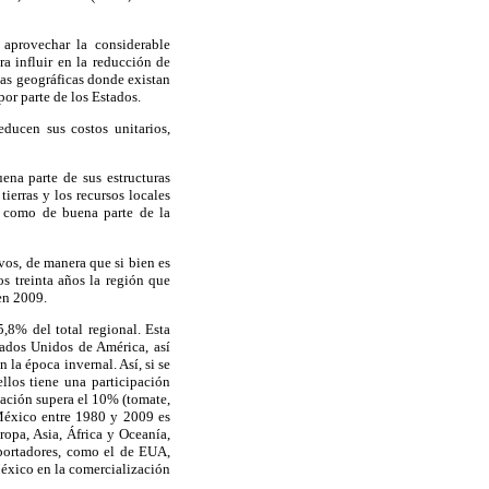
 aprovechar la considerable
a influir en la reducción de
nas geográficas donde existan
por parte de los Estados.
ducen sus costos unitarios,
ena parte de sus estructuras
ierras y los recursos locales
í como de buena parte de la
vos, de manera que si bien es
s treinta años la región que
n 2009.
5,8% del total regional. Esta
tados Unidos de América, así
 la época invernal. Así, si se
 ellos tiene una participación
pación supera el 10% (tomate,
 México entre 1980 y 2009 es
ropa, Asia, África y Oceanía,
portadores, como el de EUA,
México en la comercialización