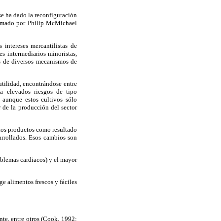
se ha dado la reconfiguración
lamado por Philip McMichael
 intereses mercantilistas de
s intermediarios minoristas,
és de diversos mecanismos de
tilidad, encontrándose entre
 a elevados riesgos de tipo
 aunque estos cultivos sólo
 de la producción del sector
stos productos como resultado
arrollados. Esos cambios son
oblemas cardiacos) y el mayor
ge alimentos frescos y fáciles
nte, entre otros (Cook, 1992: