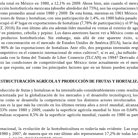
cola total en México en
1980, a
12,1% en 2009. Ahora bien, aún cuando el merca
ucción hortofrutícola mexicana (absorbe alrededor del 75%), son las exportacione
omo promedio anual entre 1980 y 2009. De esta forma, mientras en 1961 México 
iones de frutas y hortalizas, con una participación de 1,4%, en 1980 había pasad
cupó el 4º lugar en exportaciones de hortalizas (7,78% de participación) y el 9º lu
 2010). En este último año era además líder mundial en ventas al exterior de agu
º en pimiento, cebolla y pepino. Los datos anteriores hacen ver a México como uno
productos hortofrutícolas. Sin embargo, más allá de este aparente éxito, un
 su concentración en el mercado de Estados Unidos de América (EUA), hacia don
 96% de las exportaciones de hortalizas. Ante ello, dos preguntas intentarán res
petitivo en el comercio internacional de estos cultivos?; si es así, ¿ha influido 
izada con la firma del Tratado de Libre Comercio (TLCAN) en 1994? Derivado de
finir las condiciones de competitividad que México tiene actualmente en el mer
zas que exporta, así como los principales factores que en un futuro pueden ayudar
EESTRUCTURACIÓN AGRÍCOLA Y PRODUCCIÓN DE FRUTAS Y HORTALIZ
roducción de frutas y hortalizas se ha intensificado considerablemente como resulta
acterizada por la globalización de los mercados y el desarrollo tecnológico), lo
 como se desarrolla la competencia entre los distintos actores involucrados. 
izas es la que más ha crecido en los últimos treinta años a nivel mundial, alcan
33% entre 1980 y 2009, cuando la superficie agrícola mundial lo hizo en 0,6
hortalizas ocuparon 8,5% de la superficie agrícola mundial, cuando en 1980 su par
rnacional, la evolución de la hortofruticultura es todavía más evidente. Las ex
980 y 2007, de manera que en este último año representaron 17,2% de todas las 