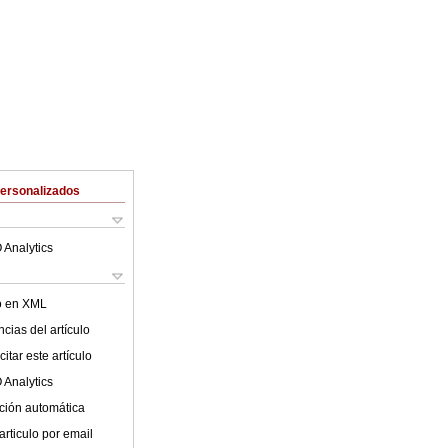
Personalizados
 Analytics
lo en XML
cias del artículo
itar este artículo
 Analytics
ción automática
articulo por email