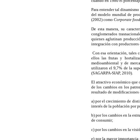
cuando en 1980 el porcenta
Para entender tal dinamismo 
del modelo mundial de prod
(2002) como
Corporate food
De esta manera, su caracter
conglomerados trasnacionale
quienes aglutinan producció
integración con productores
Con esa orientación, tales 
ellos las frutas y hortali
medioambiental y de mercad
utilizaron el 9,7% de la su
(SAGARPA-SIAP, 2010).
El atractivo económico que o
de los cambios en los patro
resultado de modificaciones 
a) por el crecimiento de dis
interés de la población por p
b) por los cambios en la estr
de consumir;
c) por los cambios en la visi
e) por la mayor importancia 