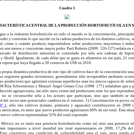
Cuadro 1
ARACTERÍSTICA CENTRAL DE
LA PRODUCCIÓN HORTOFRUTÍCOLA
EN 
ngue a la industria hortofrutícola en todo el mundo es la concentración, principal
poder y controlan lo que sucede en la cadena productiva de los distintos cultivos, s
ué, cómo y cuándo producir, imponiéndose sobre productores, mayoristas e industr
vez son menos y concentran mayor poder. Paul Roberts (2009: 126-127) señala en el
rcado de distribución minorista es controlado por sólo seis cadenas de hiper
 y Ahold. Igualmente, de cada dólar que se gasta en alimentos en ese país, 21 cen
se espera que haya llegado a 50 centavos de US$ en 2010.
a propia dinámica productiva de este tipo de cultivos hace de la concentración una c
 que requieren grandes inversiones, generalmente sólo recuperables mediante econ
es productores que aglutinen extensas superficies sean los únicos capaces de sobrev
98 Rita Schwentesius y Manuel Ángel Gómez Cruz (1998: 177) señalaban que a pes
ucción agropecuaria, tan sólo unos veinte mil productores eran los que exportaban
o no se circunscribe sólo a los actores que participan, sino que también se da
ad del sector ante potenciales cambios en el entorno: 1) Concentración en pocos c
Nº 1
, sólo tres cultivos (tomate, pimiento y aguacate) contribuyeron en 2009 
s mexicanas, en tanto que nueve productos aglutinaron 60% de ese total. Esta sit
 nueve cultivos representaban 52% del total exportado.
, México no es tanto una potencia hortofrutícola como tal, sino una potencia só
más importantes a nivel mundial (en total representaron en 2009, 17,2% del 
. Esto constituye una condición de vulnerabilidad para el país, pues queda ex