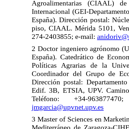
Agroalimentarias (CIAAL) d
Internacional (GEI-Departament
España). Dirección postal: Núcle
piso, CIAAL. Mérida 5101, Ven
274-2403855; e-mail:
anidoriv@
2 Doctor ingeniero agrónomo (Un
España). Catedrático de Econo
Políticas Agrarias de
la Unive
Coordinador del Grupo de Eco
Dirección
postal: Departamento
Edif. 3B, ETSIA, UPV. Camino 
Teléfono: +34-963877470
jmgarcia@upvnet.upv.es
3 Master of Sciences en Marketi
Mediterráneo de Zaragoza-CIH