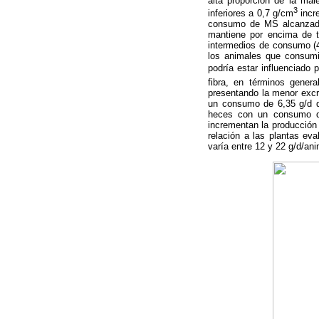
alta proporción de la ma
3
inferiores a 0,7 g/cm
incr
consumo de MS alcanzado 
mantiene por encima de 
intermedios de consumo (4
los animales que consumi
podría estar influenciado
fibra, en términos genera
presentando la menor excr
un consumo de 6,35 g/d d
heces con un consumo de 
incrementan la producción 
relación a las plantas ev
varía entre 12 y 22 g/d/ani