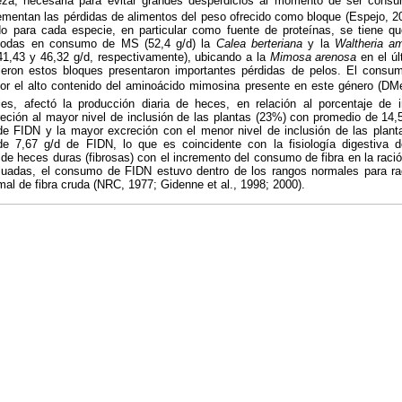
leza, necesaria para evitar grandes desperdicios al momento de ser cons
ementan las pérdidas de alimentos del peso ofrecido como bloque (Espejo, 2
para cada especie, en particular como fuente de proteínas, se tiene q
todas en consumo de MS (52,4 g/d) la
Calea berteriana
y la
Waltheria a
1,43 y 46,32 g/d, respectivamente), ubicando a la
Mimosa arenosa
en el ú
eron estos bloques presentaron importantes pérdidas de pelos. El cons
 por el alto contenido del aminoácido mimosina presente en este género (DM
les, afectó la producción diaria de heces, en relación al porcentaje de 
eción al mayor nivel de inclusión de las plantas (23%) con promedio de 14
e FIDN y la mayor excreción con el menor nivel de inclusión de las plant
7,67 g/d de FIDN, lo que es coincidente con la fisiología digestiva d
de heces duras (fibrosas) con el incremento del consumo de fibra en la ració
aluadas, el consumo de FIDN estuvo dentro de los rangos normales para ra
mal de fibra cruda (NRC, 1977; Gidenne et al., 1998; 2000).