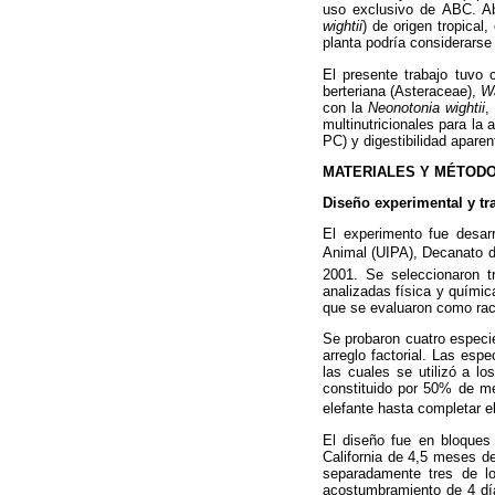
uso exclusivo de ABC. Abra
wightii
) de origen tropica
planta podría considerarse
El presente trabajo tuvo 
berteriana (Asteraceae),
Wa
con la
Neonotonia wightii
,
multinutricionales para la
PC) y digestibilidad apare
MATERIALES Y MÉTOD
Diseño experimental y tr
El experimento fue desar
Animal (UIPA), Decanato de
2001. Se seleccionaron t
analizadas física y químic
que se evaluaron como rac
Se probaron cuatro especie
arreglo factorial. Las esp
las cuales se utilizó a lo
constituido por 50% de m
elefante hasta completar e
El diseño fue en bloques
California de 4,5 meses de
separadamente tres de los
acostumbramiento de 4 día