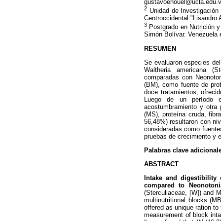
gustavoenouel@ucla.edu.
2
Unidad de Investigación
Centroccidental "Lisandro
3
Postgrado en Nutrición y
Simón Bolívar. Venezuela 
RESUMEN
Se evaluaron especies del 
Waltheria americana (S
comparadas con Neonotonia
(BM), como fuente de prot
doce tratamientos, ofrec
Luego de un período e
acostumbramiento y otra 
(MS), proteína cruda, fib
56,48%) resultaron con ni
consideradas como fuentes
pruebas de crecimiento y e
Palabras clave adicional
ABSTRACT
Intake and digestibility
compared to Neonotonia
(Sterculiaceae, [W]) and 
multinutritional blocks (M
offered as unique ration to
measurement of block inta