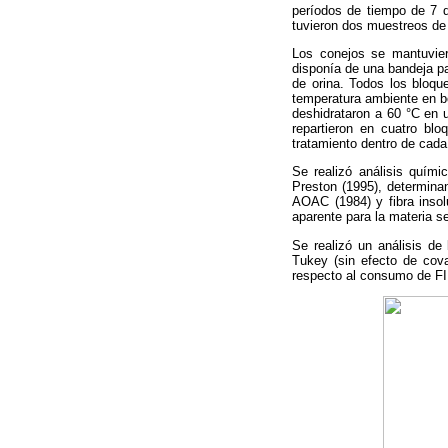
períodos de tiempo de 7 d
tuvieron dos muestreos de
Los conejos se mantuvier
disponía de una bandeja pa
de orina. Todos los bloq
temperatura ambiente en bo
deshidrataron a 60 °C en u
repartieron en cuatro blo
tratamiento dentro de cada
Se realizó análisis quími
Preston (1995), determinan
AOAC (1984) y fibra insol
aparente para la materia s
Se realizó un análisis de
Tukey (sin efecto de cova
respecto al consumo de FID