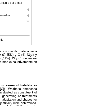
articulo por email
s
cionados
nk
l consumo de materia seca
 y 62,45%) y C (41,43g/d y
 65,11%). W y C pueden ser
das más exhaustivamente en
from semiarid habitats as
[C]), Waltheria americana
valuated as constituent of
B, generating 12 treatments
of adaptation and phases for
stibility were determined.