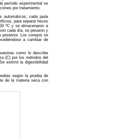
da período experimental se
iones por tratamiento.
s automáticos; cada jaula
ificios, para separar heces
 60 ºC y se almacenaron a
aron cada día, se pesaron y
s posterior. Los conejos se
procediéndose a cambiar de
 muestras como lo describe
iza (C) por los métodos del
e estimó la digestibilidad
 medias según la prueba de
nte de la materia seca con