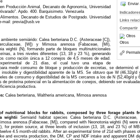
ve
Enviar 
 en Producción Animal, Decanato de Agronomía, Universidad
 Alvarado". Apdo. 400. Barquisimeto. Venezuela
Indicadore
 Alimentos. Decanato de Estudios de Postgrado. Universidad
Links rela
e-mail: previa@usb.ve
Compartir
Otros
ambiente semiárido: Calea berteriana D.C. (Asteraceae [C]),
Otros
terculiaceae, [W]) y Mimosa arenosa (Fabaceae, [MI),
 wightii (N), formando parte de bloques multinutricionales
Permali
eínas, a tres niveles diferentes (13, 18 y 23 %), generando
idos como ración única a 12 conejos de 4,5 meses de edad.
xperimental de 21 días, el cual tuvo una etapa de
para medir consumo de bloque y producción de excretas, se determinó e
ra insoluble y digestibilidad aparente de la MS. Se obtuvo que W (46,32g/d
veles de consumo y digestibilidad de la MS cercanos a los de N (52,40g/d y
 de proteína potencial en la alimentación de conejos, debiendo ser evalua
ficiencia productiva.
es:
Calea berteriana, Waltheria americana, Mimosa arenosa
 of nutritional blocks for rabbits, composed by three forage plants 
 wightii
Semiarid habitat species Calea berteriana D.C. (Asteraceae, 
Mimosa arenosa (Fabaceae, [M]), compared with Neonotonia wightii (N) were e
B), for protein source, at three levels of inclusion (13, 18, and 23 %) of M
 twelve 4.5 month-old rabbits. After an experimental time of 21d with phases 
ke and excreta production, the DM, CP and NDF intake and apparent DM dige