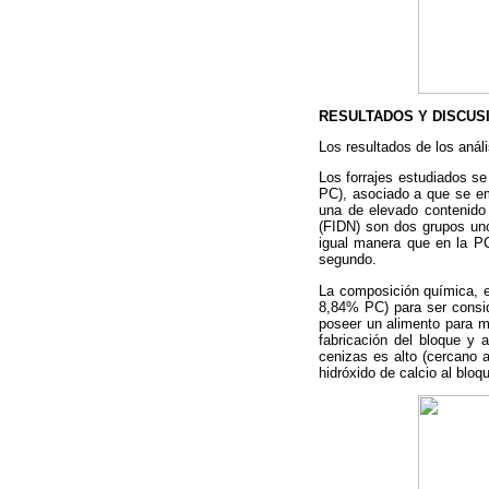
RESULTADOS Y DISCUS
Los resultados de los anál
Los forrajes estudiados s
PC), asociado a que se emp
una de elevado contenido 
(FIDN) son dos grupos uno
igual manera que en la PC,
segundo.
La composición química, en
8,84% PC) para ser consi
poseer un alimento para m
fabricación del bloque y 
cenizas es alto (cercano 
hidróxido de calcio al bloq