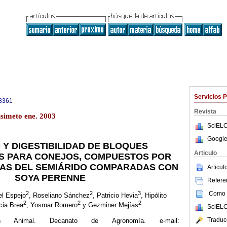
Servicios 
3361
Revista
isimeto ene. 2003
SciELO
Google
Y DIGESTIBILIDAD DE BLOQUES
Articulo
S PARA CONEJOS, COMPUESTOS POR
AS DEL SEMIÁRIDO COMPARADAS CON
Articu
SOYA PERENNE
Referen
Como c
2
2
3
el Espejo
, Roseliano Sánchez
, Patricio Hevia
, Hipólito
2
2
2
icia Brea
, Yosmar Romero
y Gezminer Mejías
SciELO
Traduc
 Animal. Decanato de Agronomía. e-mail: