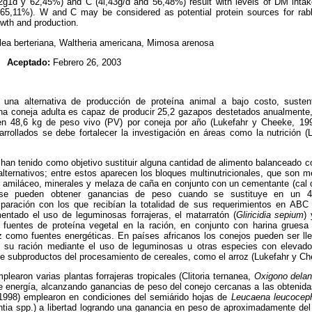
2g1d y 62,45%) and C (4l,43g/d and 56,48%) result with levels of DM intake 
65,11%). W and C may be considered as potential protein sources for rabb
owth and production.
lea berteriana, Waltheria americana, Mimosa arenosa
02
Aceptado:
Febrero 26, 2003
a una alternativa de producción de proteína animal a bajo costo, sustent
Una coneja adulta es capaz de producir 25,2 gazapos destetados anualmente, 
n en 48,6 kg de peso vivo (PV) por coneja por año (Lukefahr y Cheeke, 19
rrollados se debe fortalecer la investigación en áreas como la nutrición 
 han tenido como objetivo sustituir alguna cantidad de alimento balanceado c
lternativos; entre estos aparecen los bloques multinutricionales, que son m
n amiláceo, minerales y melaza de caña en conjunto con un cementante (cal 
e se pueden obtener ganancias de peso cuando se sustituye en un 
mparación con los que recibían la totalidad de sus requerimientos en ABC (
entado el uso de leguminosas forrajeras, el matarratón (
Gliricidia sepium
)
 fuentes de proteína vegetal en la ración, en conjunto con harina grues
z como fuentes energéticas. En países africanos los conejos pueden ser lle
n su ración mediante el uso de leguminosas u otras especies con elevado
de subproductos del procesamiento de cereales, como el arroz (Lukefahr y Ch
learon varias plantas forrajeras tropicales (Clitoria ternanea,
Oxigono dela
energía, alcanzando ganancias de peso del conejo cercanas a las obtenid
 (1998) emplearon en condiciones del semiárido hojas de
Leucaena leucocep
untia spp.) a libertad logrando una ganancia en peso de aproximadamente del