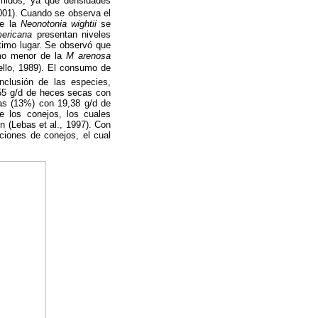
umidos, ya que densidades
001). Cuando se observa el
ue la
Neonotonia wightii
se
mericana
presentan niveles
ltimo lugar. Se observó que
umo menor de la
M arenosa
ello, 1989). El consumo de
inclusión de las especies,
,55 g/d de heces secas con
as (13%) con 19,38 g/d de
e los conejos, los cuales
n (Lebas et al., 1997). Con
ciones de conejos, el cual