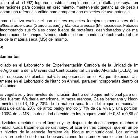
ira et al. (1992) lograron sustituir completamente la alfalfa por soya for
l, en raciones para conejos en crecimiento, manteniendo ganancias de peso 
 como una referencia válida para comparar con especies de uso potencial.
como objetivo evaluar el uso de tres especies forrajeras provenientes del
ltheria americana
(Sterculiaceae) y
Mimosa arenosa
(Mimosoideae, Fabacea
 incorporando sus follajes como fuente de proteínas, deshidratados y de man
 alimentación de conejos jóvenes adultos, determinando su efecto sobre el 
nte de la materia seca (MS) del mismo.
OS
atamientos
rollado en el Laboratorio de Experimentación Cunícola de la Unidad de In
 Agronomía de la Universidad Centroccidental Lisandro Alvarado (UCLA), en 
res especies de plantas nativas espontáneas en el Parque Botánico Univ
amente en el Laboratorio de Nutrición Animal, para ser incorporadas dentro de
ión única.
s vegetales y tres niveles de inclusión dentro del bloque nutricional para un 
ecies fueron: Waltheria americana, Mimosa arenosa, Calea berteriana y Neon
s niveles de 13, 18 y 23% de la materia seca total del bloque nutricional.
elaza de caña, 20% de arroz paddy molido y 7% de cal viva y una porción 
l 100% de la MS. La densidad obtenida en los bloques varió de 0,81 a 0,88 g
 divididos repetidos en el tiempo y se dispuso de doce conejos machos
 edad. Cada tratamiento se distribuyó al azar en tres conejos, que en un pe
 niveles de la especie forrajera del bloque multinutricional. Los anima
s y un período de toma de observaciones (consumo y recolección de heces