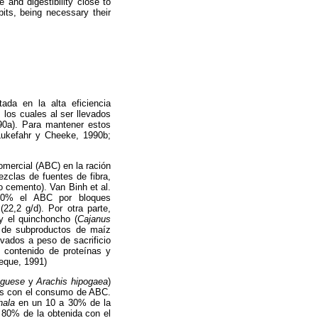
and digestibility close to
its, being necessary their
ada en la alta eficiencia
los cuales al ser llevados
90a). Para mantener estos
(Lukefahr y Cheeke, 1990b;
omercial (ABC) en la ración
ezclas de fuentes de fibra,
o cemento). Van Binh et al.
40% el ABC por bloques
22,2 g/d). Por otra parte,
 y el quinchoncho (
Cajanus
a de subproductos de maíz
vados a peso de sacrificio
 contenido de proteínas y
eque, 1991)
nguese
y
Arachis hipogaea
)
as con el consumo de ABC.
hala
en un 10 a 30% de la
 80% de la obtenida con el