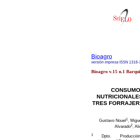
Bioagro
versión impresa
ISSN
1316-
Bioagro v.15 n.1 Barqu
CONSUMO 
NUTRICIONALE
TRES FORRAJER
1
Gustavo Nouel
, Migu
2
Alvarado
, Al
1
Dpto. Producción