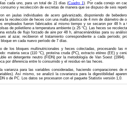
ías cada uno, para un total de 21 días (
Cuadro 1
). Por cada conejo en ca
 consumo y recolección de excretas de manera que se dispuso de seis repetic
on en jaulas individuales de acero galvanizado, disponiendo de bebedero
ra la recolección de heces con una malla plástica de 4 mm de diámetro de or
ues empleados fueron fabricados al mismo tiempo y se secaron por 48 h a
lsas de polietileno a temperatura ambiente (± 25 °C). Las heces se recolect
na estufa de flujo forzado de aire por 48 h, almacenándolas para su análisi
ques al azar, recibieron el tratamiento correspondiente a cada período; 
 bloque en cada nuevo período de 7 días.
co de los bloques multinutricionales y heces colectadas, procesando las
do: materia seca (110 °C), proteína cruda (PC), extracto etéreo (EE) y cen
uble en detergente neutro (FIDN) por la metodología de Van Soest (1994). S
eca por diferencia entre lo consumido y el residuo en las heces.
 la varianza para las variables consideradas, haciendo comparaciones de
riables). Así mismo, se analizó la covarianza para la digestibilidad apare
N o de PC. Los datos se procesaron con el paquete Statistix versión 1,0.