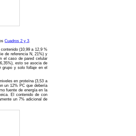
los
Cuadros 2 y 3
.
 contenido (10,99 a 12,9 %
cie de referencia N, 21%) y
n el caso de pared celular
66,35%), esto se asocia de
 grupo y solo follaje en el
niveles en proteína (3,53 a
con un 12% PC que debería
mo fuente de energía en la
teica. El contenido de con
tamente un 7% adicional de