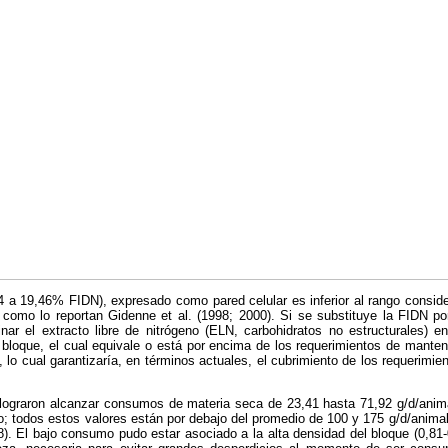
,24 a 19,46% FIDN), expresado como pared celular es inferior al rango consi
como lo reportan Gidenne et al. (1998; 2000). Si se substituye la FIDN por
inar el extracto libre de nitrógeno (ELN, carbohidratos no estructurales) 
 bloque, el cual equivale o está por encima de los requerimientos de mante
lo cual garantizaría, en términos actuales, el cubrimiento de los requerimien
lograron alcanzar consumos de materia seca de 23,41 hasta 71,92 g/d/anima
o; todos estos valores están por debajo del promedio de 100 y 175 g/d/animal 
). El bajo consumo pudo estar asociado a la alta densidad del bloque (0,81