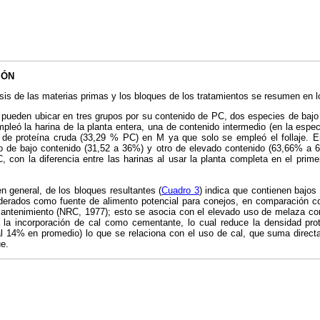
IÓN
isis de las materias primas y los bloques de los tratamientos se resumen en 
e pueden ubicar en tres grupos por su contenido de PC, dos especies de bajo
leó la harina de la planta entera, una de contenido intermedio (en la espe
de proteína cruda (33,29 % PC) en M ya que solo se empleó el follaje. E
 de bajo contenido (31,52 a 36%) y otro de elevado contenido (63,66% a 
 con la diferencia entre las harinas al usar la planta completa en el primer
 general, de los bloques resultantes (
Cuadro 3
) indica que contienen bajos 
derados como fuente de alimento potencial para conejos, en comparación 
antenimiento (NRC, 1977); esto se asocia con el elevado uso de melaza co
a la incorporación de cal como cementante, lo cual reduce la densidad pro
al 14% en promedio) lo que se relaciona con el uso de cal, que suma direc
ue.