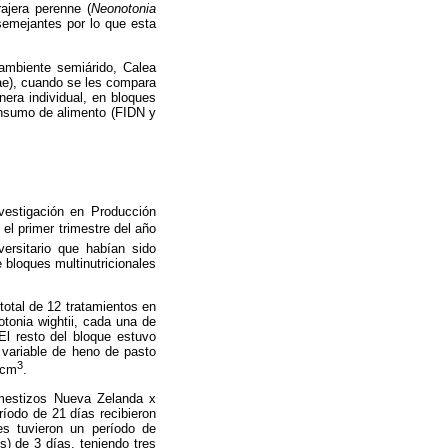
rajera perenne (
Neonotonia
semejantes por lo que esta
 ambiente semiárido, Calea
e), cuando se les compara
era individual, en bloques
consumo de alimento (FIDN y
vestigación en Producción
el primer trimestre del año
ersitario que habían sido
 bloques multinutricionales
total de 12 tratamientos en
otonia wightii, cada una de
 El resto del bloque estuvo
variable de heno de pasto
3
/cm
.
 mestizos Nueva Zelanda x
ríodo de 21 días recibieron
les tuvieron un período de
) de 3 días, teniendo tres