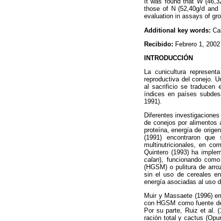
It was found that W (46,3
those of N (52,40g/d and 
evaluation in assays of gr
Additional key words:
Ca
Recibido:
Febrero 1, 20
INTRODUCCIÓN
La cunicultura represent
reproductiva del conejo. 
al sacrificio se traduce
índices en países subdesa
1991).
Diferentes investigaciones
de conejos por alimentos a
proteína, energía de orige
(1991) encontraron qu
multinutricionales, en co
Quintero (1993) ha implem
calan
), funcionando como
(HGSM) o pulitura de arro
sin el uso de cereales e
energía asociadas al uso 
Muir y Massaete (1996) emp
con HGSM como fuente de 
Por su parte, Ruiz et al.
ración total y cactus (Op