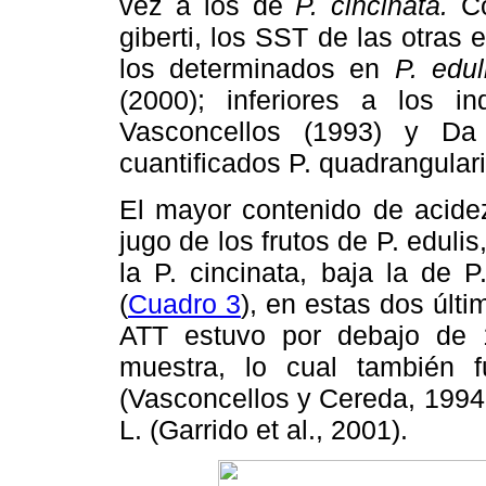
vez a los de
P. cincinata.
Co
giberti, los SST de las otras
los determinados en
P. edul
(2000); inferiores a los i
Vasconcellos (1993) y Da
cuantificados P. quadrangularis
El mayor contenido de acidez 
jugo de los frutos de P. eduli
la P. cincinata, baja la de P
(
Cuadro 3
), en estas dos últ
ATT estuvo por debajo de 
muestra, lo cual también 
(Vasconcellos y Cereda, 1994 
L. (Garrido et al., 2001).