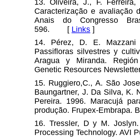
13. Oliveira, J., F. Ferreir
Caracterização e avaliação 
Anais do Congresso Brasi
596. [
Links
]
14. Pérez, D. E. Mazzani
Passifloras silvestres y cul
Aragua y Miranda. Región 
Genetic Resources Newslet
15. Ruggiero,C., A. São Jose,
Baungartner, J. Da Silva, K. 
Pereira. 1996. Maracujá par
produção. Frupex-Embrapa. 
16. Tressler, D y M. Joslyn.
Processing Technology. AVI 