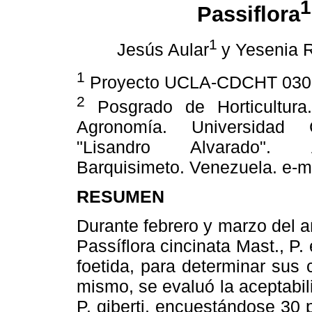
1
Passiflora
1
Jesús Aular
y Yesenia 
1
Proyecto UCLA-CDCHT 030
2
Posgrado de Horticultura
Agronomía. Universidad Ce
"Lisandro Alvarado".
Barquisimeto. Venezuela. e-m
RESUMEN
Durante febrero y marzo del 
Passíflora cincinata Mast., P. e
foetida, para determinar sus c
mismo, se evaluó la aceptabil
P. giberti, encuestándose 30 