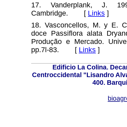
17. Vanderplank, J. 199
Cambridge. [
Links
]
18. Vasconcellos, M. y E. C
doce Passiflora alata Dryan
Produção e Mercado. Unive
pp.7l-83. [
Links
]
Edificio La Colina. Dec
Centroccidental "Lisandro Alv
400. Barqu
bioag