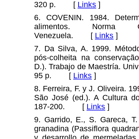
320 p. [
Links
]
6. COVENIN. 1984. Determ
alimentos. Norma C
Venezuela. [
Links
]
7. Da Silva, A. 1999. Método
pós-colheita na conservação
D.). Trabajo de Maestría. Uni
95 p. [
Links
]
8. Ferreira, F. y J. Oliveira. 
São José (ed.). A Cultura d
187-200. [
Links
]
9. Garrido, E., S. Gareca, T
granadina (Passiflora quadran
y desarrollo de mermeladas p