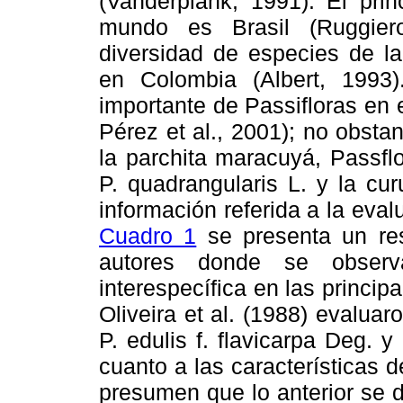
(Vanderplank, 1991). El prin
mundo es Brasil (Ruggier
diversidad de especies de la
en Colombia (Albert, 1993
importante de Passifloras en e
Pérez et al., 2001); no obst
la parchita maracuyá, Passflo
P. quadrangularis L. y la cu
información referida a la eval
Cuadro 1
se presenta un res
autores donde se observ
interespecífica en las principa
Oliveira et al. (1988) evalua
P. edulis f. flavicarpa Deg. 
cuanto a las características de
presumen que lo anterior se 