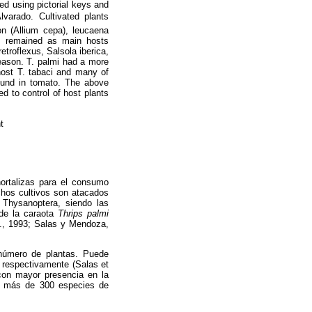
ied using pictorial keys and
varado. Cultivated plants
on (Allium cepa), leucaena
s remained as main hosts
troflexus, Salsola iberica,
eason. T. palmi had a more
 host T. tabaci and many of
ound in tomato. The above
d to control of host plants
t
hortalizas para el consumo
chos cultivos son atacados
n Thysanoptera, siendo las
 de la caraota
Thrips palmi
l., 1993; Salas y Mendoza,
 número de plantas. Puede
 respectivamente (Salas et
, con mayor presencia en la
ar más de 300 especies de