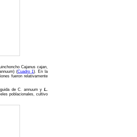
quinchoncho Cajanus cajan,
 annuum) (
Cuadro 1
). En la
ones fueron relativamente
seguida de C. annuum y
L.
les poblacionales, cultivo