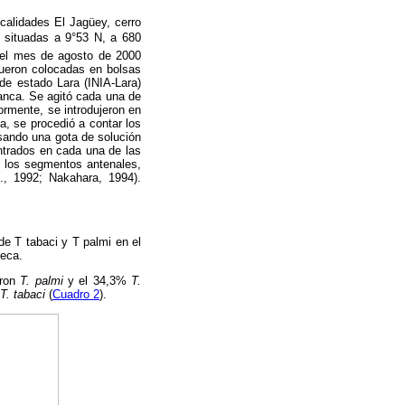
ocalidades El Jagüey, cerro
 situadas a 9°53 N, a 680
 el mes de agosto de 2000
fueron colocadas en bolsas
 de estado Lara (INIA-Lara)
lanca. Se agitó cada una de
ormente, se introdujeron en
a, se procedió a contar los
sando una gota de solución
trados en cada una de las
e los segmentos antenales,
., 1992; Nakahara, 1994).
de T tabaci y T palmi en el
seca.
eron
T. palmi
y el 34,3%
T.
T. tabaci
(
Cuadro 2
).