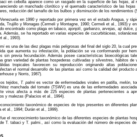
aci en cebolla aparece como un rasgado en la superficie de las hojas, al ra
pareciendo un manchado clorótico y el quemado característico de las hoj
ares, reducción del tamaño de los bulbos y disminución de los rendimientos (S
a Venezuela en 1990 y reportado por primera vez en el estado Aragua, y ráp
da, Trujillo y Monagas (Cermeli y Montagne, 1990; Cermeli et al., 1993) y en
ido encontrado como plaga en tabaco, ajonjolí, garbanzo, arvejas, ají dulce,
dea. Además, se ha reportado en varias especies de cucurbitáceas, solanáce
 al., 1993).
lmi
es una de las diez plagas más peligrosas del final del siglo 20, la cual p
dida que aumenta su infestación, la población se va conformando por hem
s sin previa fecundación. Además posee características bioecológicas tal
a gran variedad de plantas hospederas cultivadas y silvestres, hábitos de 
cálidas tropicales favorecen su reproducción originando altas poblaci
ectan el normal desarrollo de las plantas así como la calidad del producto 
erhouse y Norris, 1987).
os tejidos,
T. palmi
es vector de enfermedades virales en patilla, melón, t
rchitez manchada del tomate (TSWV) es una de las enfermedades asociadas 
te virus afecta a más de 225 especies de plantas pertenecientes a apr
os y malezas (Palacios et al., 1994).
econocimiento taxonómico de especies de trips presentes en diferentes plan
 et al., 1994; Durán et al., 1999).
o fue el reconocimiento taxonómico de las diferentes especies de plantas hosp
de T. tabaci y T. palmi., así como la evaluación del número de especies de 
OS