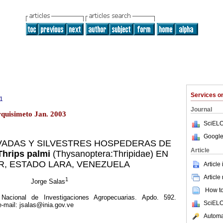
Services 
1
Journal
rquisimeto Jan. 2003
SciELO
Google
VADAS Y SILVESTRES HOSPEDERAS DE
Article
 Thrips palmi
(Thysanoptera:Thripidae) EN
R, ESTADO LARA, VENEZUELA
Article
Article
1
Jorge Salas
How to 
 Nacional de Investigaciones Agropecuarias. Apdo. 592.
SciELO
-mail: jsalas@inia.gov.ve
Automat