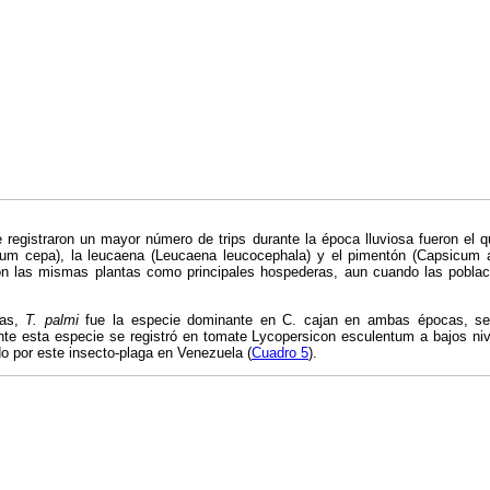
e registraron un mayor número de trips durante la época lluviosa fueron el 
lium cepa), la leucaena (Leucaena leucocephala) y el pimentón (Capsicum
n las mismas plantas como principales hospederas, aun cuando las poblaci
das,
T. palmi
fue la especie dominante en C. cajan en ambas épocas, 
te esta especie se registró en tomate Lycopersicon esculentum a bajos nive
o por este insecto-plaga en Venezuela (
Cuadro 5
).