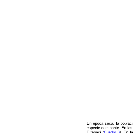
En época seca, la poblaci
especie dominante. En las 
T tabaci (
Cuadro 3
). En l