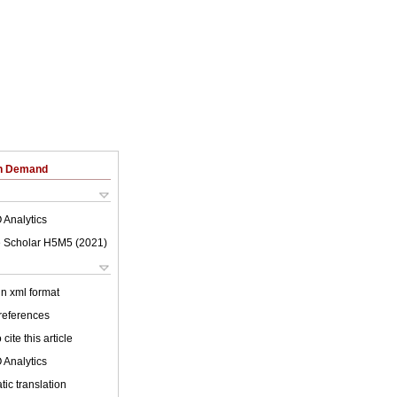
on Demand
 Analytics
 Scholar H5M5 (
2021
)
 in xml format
 references
cite this article
 Analytics
ic translation