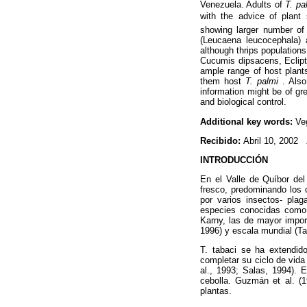
Venezuela. Adults of
T. pa
with the advice of plant 
showing larger number of 
(Leucaena leucocephala)
although thrips population
Cucumis dipsacens, Eclipt
ample range of host plants
them host
T. palmi
. Als
information might be of gr
and biological control.
Additional key words:
Ve
Recibido:
Abril 10, 2002
INTRODUCCIÓN
En el Valle de Quíbor del
fresco, predominando los 
por varios insectos- plag
especies conocidas como 
Karny, las de mayor impor
1996) y escala mundial (Ta
T. tabaci se ha extendid
completar su ciclo de vid
al., 1993; Salas, 1994). E
cebolla. Guzmán et al. 
plantas.