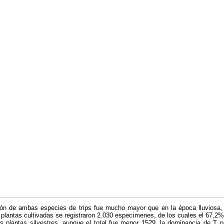
ón de ambas especies de trips fue mucho mayor que en la época lluviosa,
plantas cultivadas se registraron 2.030 especímenes, de los cuales el 67,2
as plantas silvestres, aunque el total fue menor 1529, la dominancia de T