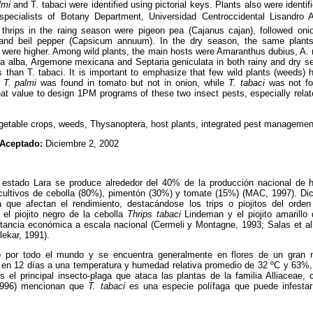
lmi
and T. tabaci were identified using pictorial keys. Plants also were identif
specialists of Botany Department, Universidad Centroccidental Lisandro Al
thrips in the raing season were pigeon pea (Cajanus cajan), followed oni
 and beil pepper (Capsicum annuum). In the dry season, the same plant
s were higher. Among wild plants, the main hosts were Amaranthus dubius, A. re
a alba, Argemone mexicana and Septaria geniculata in both rainy and dry s
 than T. tabaci. It is important to emphasize that few wild plants (weeds)
o
T. palmi
was found in tomato but not in onion, while
T. tabaci
was not f
eat value to design 1PM programs of these two insect pests, especially relate
getable crops, weeds, Thysanoptera, host plants, integrated pest managemen
Aceptado:
Diciembre 2, 2002
 estado Lara se produce alrededor del 40% de la producción nacional de 
cultivos de cebolla (80%), pimentón (30%) y tomate (15%) (MAC, 1997). Di
a que afectan el rendimiento, destacándose los trips o piojitos del orde
el piojito negro de la cebolla
Thrips tabaci
Lindeman y el piojito amarillo
tancia económica a escala nacional (Cermeli y Montagne, 1993; Salas et a
lekar, 1991).
o por todo el mundo y se encuentra generalmente en flores de un gran
a en 12 días a una temperatura y humedad relativa promedio de 32 ºC y 63%,
s el principal insecto-plaga que ataca las plantas de la familia Alliaceae
(1996) mencionan que
T. tabaci
es una especie polífaga que puede infest