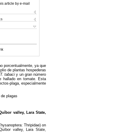
is article by e-mail
ks
nk
no porcentualmente, ya que
plio de plantas hospederas
T. tabaci
y un gran número
e hallado en tomate. Esta
ectos-plaga, especialmente
o de plagas
uíbor valley, Lara State,
hysanoptera: Thripidae) on
Quíbor valley, Lara State,