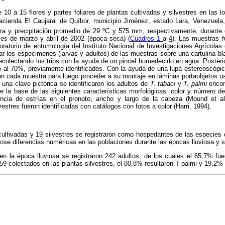
10 a 15 flores y partes foliares de plantas cultivadas y silvestres en las l
acienda El Caujaral de Quíbor, municipio Jiménez, estado Lara, Venezuela,
a y precipitación promedio de 29 ºC y 575 mm, respectivamente, durante
ses de marzo y abril de 2002 (época seca) (
Cuadros 1
a
4
). Las muestras 
boratorio de entomología del Instituto Nacional de Investigaciones Agrícolas
r los especimenes (larvas y adultos) de las muestras sobre una cartulina b
ecolectando los trips con la ayuda de un pincel humedecido en agua. Posteri
o al 70%, previamente identificados. Con la ayuda de una lupa estereoscópic
 en cada muestra para luego proceder a su montaje en láminas portaobjetos u
una clave pictórica se identificaron los adultos de
T. tabaci
y
T. palmi
encon
e la base de las siguientes características morfológicas: color y número d
cia de estrías en el pronoto, ancho y largo de la cabeza (Mound et al
vestres fueron identificadas con catálogos con fotos a color (Harri, 1994).
ultivadas y 19 silvestres se registraron como hospedantes de las especies 
ose diferencias numéricas en las poblaciones durante las épocas lluviosa y 
 en la época lluviosa se registraron 242 adultos, de los cuales el 65,7% fu
359 colectados en las plantas silvestres, el 80,8% resultaron T palmi y 19,2%