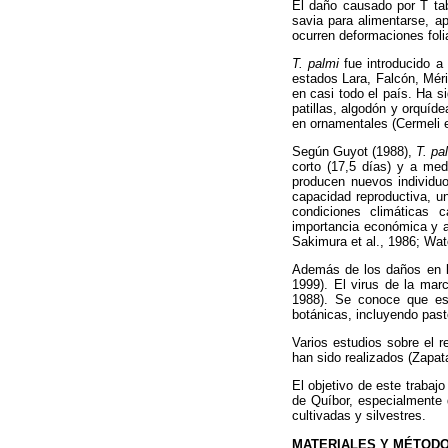
El daño causado por T tab
savia para alimentarse, a
ocurren deformaciones foli
T. palmi
fue introducido 
estados Lara, Falcón, Méri
en casi todo el país. Ha s
patillas, algodón y orquí
en ornamentales (Cermeli et
Según Guyot (1988),
T. pa
corto (17,5 días) y a me
producen nuevos individuo
capacidad reproductiva, un
condiciones climáticas 
importancia económica y af
Sakimura et al., 1986; Wat
Además de los daños en l
1999). El virus de la ma
1988). Se conoce que es
botánicas, incluyendo past
Varios estudios sobre el r
han sido realizados (Zapata
El objetivo de este trabaj
de Quíbor, especialmente 
cultivadas y silvestres.
MATERIALES Y MÉTOD