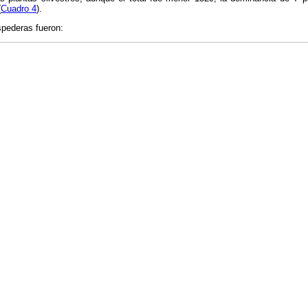
(
Cuadro 4
).
spederas fueron: