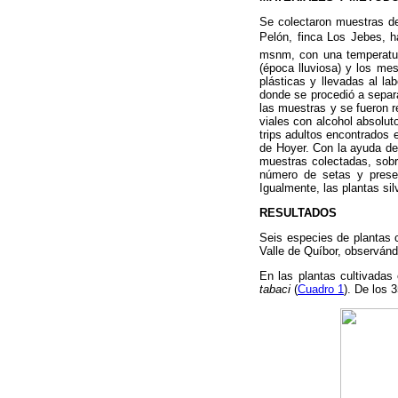
Se colectaron muestras de 
Pelón, finca Los Jebes, h
msnm, con una temperatur
(época lluviosa) y los me
plásticas y llevadas al la
donde se procedió a separa
las muestras y se fueron r
viales con alcohol absolut
trips adultos encontrados
de Hoyer. Con la ayuda de 
muestras colectadas, sobr
número de setas y presen
Igualmente, las plantas sil
RESULTADOS
Seis especies de plantas c
Valle de Quíbor, observánd
En las plantas cultivadas
tabaci
(
Cuadro 1
). De los 