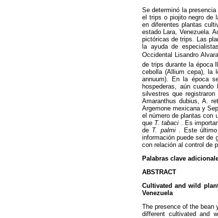
Se determinó la presencia d
el trips o piojito negro de 
en diferentes plantas cult
estado Lara, Venezuela. A
pictóricas de trips. Las pl
la ayuda de especialist
Occidental Lisandro Alvar
de trips durante la época 
cebolla (Allium cepa), la
annuum). En la época se
hospederas, aún cuando l
silvestres que registraro
Amaranthus dubius, A. ret
Argemone mexicana y Septa
el número de plantas con 
que
T. tabaci
. Es importa
de
T. palmi
. Este últim
información puede ser de 
con relación al control de 
Palabras clave adicional
ABSTRACT
Cultivated and wild pla
Venezuela
The presence of the bean y
different cultivated and 