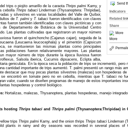
Send th
el trips o piojito amarillo de la caraota
Thrips palmi
Kamy, y
la cebolla
Thrips tabaci
Linderman (Thysanoptera: Thripidae),
Indicators
ivadas y silvestres en varias localidades del Valle de Quíbor,
dultos de
T. palmi
y
T. tabaci
fueron identificados con claves
Related lin
antas fueron también identificadas con claves pictóricas y con
Share
as de Departamento de Botánica de la Universidad Centro
ado. Las plantas cultivadas que registraron un mayor número
More
lluviosa fueron el quinchoncho (Cajanus cajan), seguida de la
More
 leucaena (Leucaena leucocephala) y el pimentón (Capsicum
ca, se mantuvieron las mismas plantas como principales
Permali
as poblaciones fueron relativamente mayores. Las plantas
n un mayor número de trips durante la época lluviosa fueron
roflexus, Salsola iberica, Cucumis dipsacens, Eclipta alba,
ria geniculata. En la época seca la población de trips se incrementó, pero 
una cantidad importante de trips aumentó. T. palmi presentó un rango más am
nte destacar que muy pocas plantas silvestres (malezas) son hospederas de
o se encontró en tomate pero no en cebolla, mientras que T. tabaci no fu
gran valor, cuando se diseñen programas de manejo de estos importantes ins
plantas hospederas y control biológico.
es:
Hortalizas, malezas, Thysanoptera, plantas hospederas, manejo integrad
nts hosting
Thrips tabaci
and
Thrips palmi
(Thysanoptera:Thripidae) in Q
ellow trips
Thrips palmi
Karny, and the onion thrips
Thrips tabaci
Lindeman (T
wild plants in rainy and dry seasons was recorded in several places of 