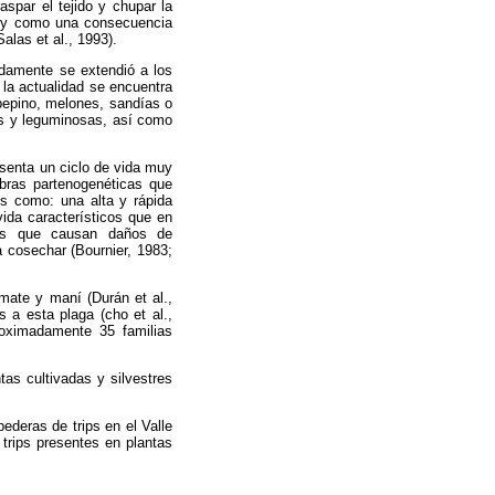
spar el tejido y chupar la
as y como una consecuencia
alas et al., 1993).
idamente se extendió a los
 la actualidad se encuentra
 pepino, melones, sandías o
as y leguminosas, así como
resenta un ciclo de vida muy
bras partenogenéticas que
es como: una alta y rápida
vida característicos que en
ones que causan daños de
a cosechar (Bournier, 1983;
omate y maní (Durán et al.,
a esta plaga (cho et al.,
oximadamente 35 familias
tas cultivadas y silvestres
ederas de trips en el Valle
trips presentes en plantas