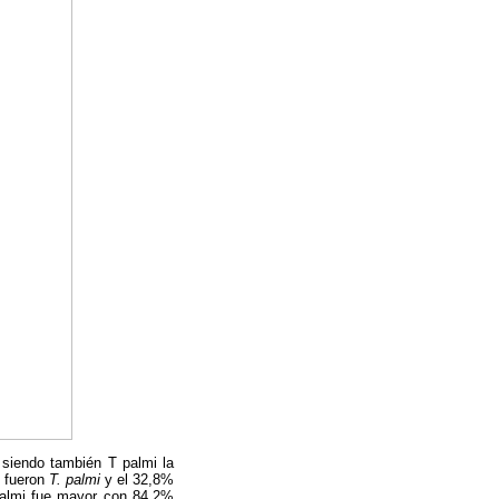
 siendo también T palmi la
% fueron
T. palmi
y el 32,8%
 palmi fue mayor con 84,2%