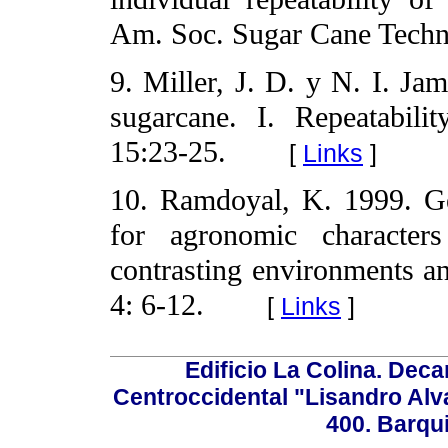
Am. Soc. Sugar Cane Techno
9. Miller, J. D. y N. I. Jam
sugarcane. I. Repeatabili
15:23-25.
[
Links
]
10. Ramdoyal, K. 1999. Gen
for agronomic character
contrasting environments an
4: 6-12.
[
Links
]
Edificio La Colina. Dec
Centroccidental "Lisandro Alv
400. Barqu