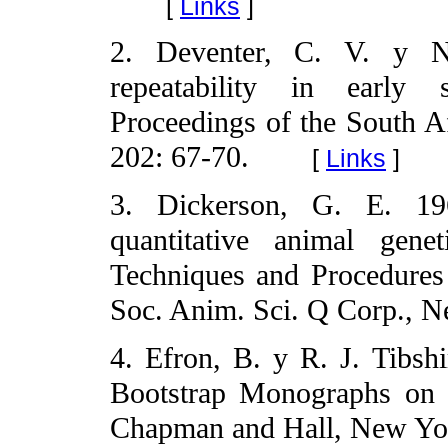
[
Links
]
2. Deventer, C. V. y 
repeatability in early 
Proceedings of the South 
202: 67-70.
[
Links
]
3. Dickerson, G. E. 196
quantitative animal gen
Techniques and Procedures
Soc. Anim. Sci. Q Corp., N
4. Efron, B. y R. J. Tibshi
Bootstrap Monographs on St
Chapman and Hall, New Yo