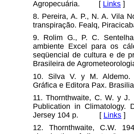
Agropecuária. [
Links
]
8. Pereira, A. P., N. A. Vil
transpiração. Fealq, Piraci
9. Rolim G., P. C. Sentelha
ambiente Excel para os cálc
seqüencial de cultura e de pr
Brasileira de Agrometeorolo
10. Silva V. y M. Aldemo. 
Gráfica e Editora Pax. Bras
11. Thornthwaite, C. W. y J.
Publication in Climatology. 
Jersey 104 p. [
Links
]
12. Thornthwaite, C.W. 19