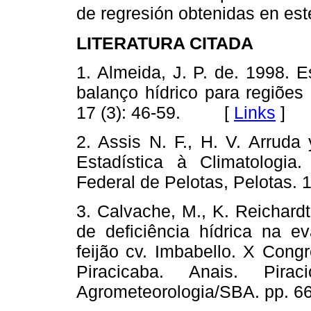
de regresión obtenidas en est
LITERATURA CITADA
1. Almeida, J. P. de. 1998. 
balanço hídrico para regiões
17 (3): 46-59. [
Links
]
2. Assis N. F., H. V. Arruda
Estadística à Climatologia. 
Federal de Pelotas, Pelota
3. Calvache, M., K. Reichard
de deficiência hídrica na ev
feijão cv. Imbabello. X Cong
Piracicaba. Anais. Pirac
Agrometeorologia/SBA. pp