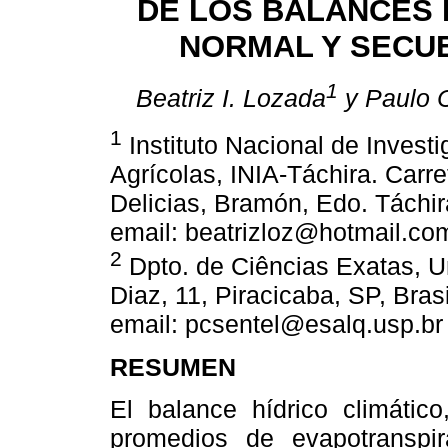
DE LOS BALANCES 
NORMAL Y SECU
1
Beatriz I. Lozada
y Paulo C
1
Instituto Nacional de Invest
Agrícolas, INIA-Táchira. Carre
Delicias, Bramón, Edo. Táchir
email: beatrizloz@hotmail.co
2
Dpto. de Ciências Exatas, U
Diaz, 11, Piracicaba, SP, Brasi
email: pcsentel@esalq.usp.br
RESUMEN
El balance hídrico climátic
promedios de evapotranspira