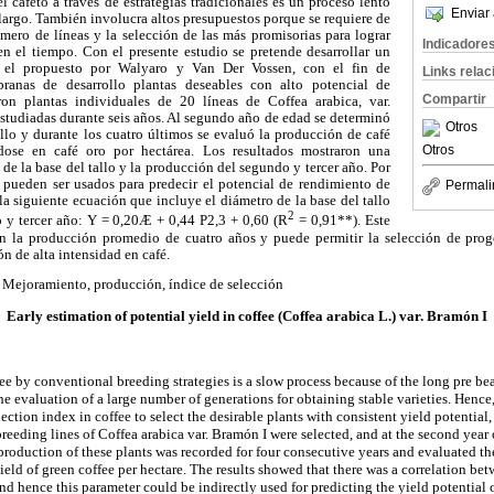
 cafeto a través de estrategias tradicionales es un proceso lento
Enviar 
largo. También involucra altos presupuestos porque se requiere de
mero de líneas y la selección de las más promisorias para lograr
Indicadore
en el tiempo. Con el presente estudio se pretende desarrollar un
n el propuesto por Walyaro y Van Der Vossen, con el fin de
Links rela
ranas de desarrollo plantas deseables con alto potencial de
Compartir
ron plantas individuales de 20 líneas de Coffea arabica, var.
estudiadas durante seis años. Al segundo año de edad se determinó
Otros
allo y durante los cuatro últimos se evaluó la producción de café
Otros
dose en café oro por hectárea. Los resultados mostraron una
 de la base del tallo y la producción del segundo y tercer año. Por
s pueden ser usados para predecir el potencial de rendimiento de
Permali
 la siguiente ecuación que incluye el diámetro de la base del tallo
2
 y tercer año: Y = 0,20Æ + 0,44 P2,3 + 0,60 (R
= 0,91**). Este
on la producción promedio de cuatro años y puede permitir la selección de pro
ón de alta intensidad en café.
Mejoramiento, producción, índice de selección
Early estimation of potential yield in coffee (Coffea arabica L.) var. Bramón I
e by conventional breeding strategies is a slow process because of the long pre bea
he evaluation of a large number of generations for obtaining stable varieties. Hence
ection index in coffee to select the desirable plants with consistent yield potential, 
 breeding lines of Coffea arabica var. Bramón I were selected, and at the second year
 production of these plants was recorded for four consecutive years and evaluated t
ield of green coffee per hectare. The results showed that there was a correlation be
nd hence this parameter could be indirectly used for predicting the yield potential 