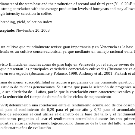
diameter of the stem base and the production of second and third year (Y = 0.20Æ +
 strong correlation with the average production levels of four years and may allow 
high intensity selection in coffee.
t breeding, yield, selection index
Aceptado:
Noviembre 20, 2003
es un cultivo que mundialmente reviste gran importancia y en Venezuela es la base 
emás es un cultivo conservacionista, ya que mediante un manejo racional evita l
visto limitada en muchas zonas de piso bajo en Venezuela por el ataque severo de l
 que presentan las principales variedades comerciales cultivadas (Bustamante et a
te en esta especie (Bustamante y Polanco, 1999; Anthony et al., 2001; Prakash et al
ma de menor susceptibilidad se recurre a programas de mejoramiento genético, 
el estudio de muchas generaciones. Se estima que para la selección de progenies s
, o sea alrededor de 11 años, por lo que la correlación entre caracteres juveniles 
de la reducción del tiempo de duración de los ciclos de mejoramiento.
979) determinaron una correlación entre el rendimiento acumulado de dos cosecha
dad para el rendimiento de 0,29 para el primer año y 0,72 para el acumulad
ice de selección el cual utiliza el diámetro de la base del tallo y el rendimien
ccionaron progenies al usar el rendimiento acumulado durante los tres primero
positiva entre caracteres morfológicos, como diámetro de la base del tallo, altura
o de cuatro años de evaluación.