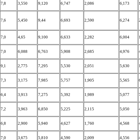
7,8
3,550
9,120
6,747
2,086
6,173
7,6
5,450
9,44
6,693
2,590
6,274
7,0
4,65
9,100
6,633
2,282
6,004
7,0
6,088
6,763
5,908
2,685
4,976
9,1
2,775
7,295
5,530
2,051
5,630
7,3
3,175
7,985
5,757
1,905
5,565
6,4
3,913
7,275
5,392
1,989
5,077
7,2
3,963
6,850
5,225
2,115
5,050
6,8
2,900
5,940
4,627
1,760
4,568
7,0
3,675
5,810
4,590
2,009
4,556