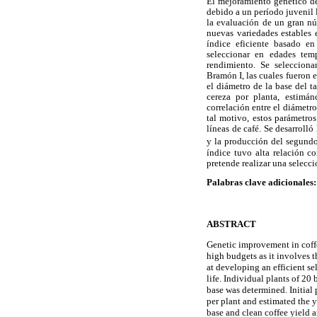
El mejoramiento genético del
debido a un período juvenil 
la evaluación de un gran nú
nuevas variedades estables 
índice eficiente basado e
seleccionar en edades temp
rendimiento. Se selecciona
Bramón I, las cuales fueron 
el diámetro de la base del t
cereza por planta, estimán
correlación entre el diámetro
tal motivo, estos parámetro
líneas de café. Se desarrolló
y la producción del segundo
índice tuvo alta relación c
pretende realizar una selecci
Palabras clave adicionales:
ABSTRACT
Genetic improvement in coffe
high budgets as it involves t
at developing an efficient sel
life. Individual plants of 20
base was determined. Initial
per plant and estimated the y
base and clean coffee yield a