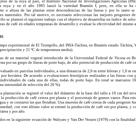
reso de la roya al país, el Instituto Nacional de Investigaciones Agrícolas (INI
la roya y en el año 1995 lanzó la variedad Bramón I, pero, en ella se ha 
te o altura de las plantas entre descendencias de las líneas y por lo tanto s
es materiales. Por tal motivo, es necesario seleccionar las mejores progenies d
lo se planteó el siguiente trabajo con el objetivo de desarrollar un índice de selec
neas de café en edades tempranas de desarrollo y evaluar la efectividad del mismo 
OS
campo experimental de El Trompillo, del INIA-Táchira, en Bramón estado Táchira, 
ecipitación y 21 ºC de temperatura media).
das de un material vegetal introducido de la Universidad Federal de Vicosa en Br
a por un grupo de líneas de porte bajo, de alto potencial de producción de café cer
evaluado en parcelas individuales, a una distancia de 2,0 m entre hileras y 1,0 m e
 por hectárea. De acuerdo a evaluaciones fenotípicas realizadas a las líneas con 
individuales de cada una de ellas, todas de porte bajo. En total se marcaron 16
una intensidad de selección del 20 %).
 plantación se registró el valor del diámetro de la base del tallo a 10 cm del nive
la producción de café cereza por planta y el porcentaje de granos vanos. Para es
gua y se contaron las que flotaban. Una muestra de café cereza de cada progenie f
medad; con este último valor se estimó la producción de café oro por planta, y co
tárea y por año.
dos en la siguiente ecuación de Walyaro y Van Der Vossen (1979) con la finalidad 