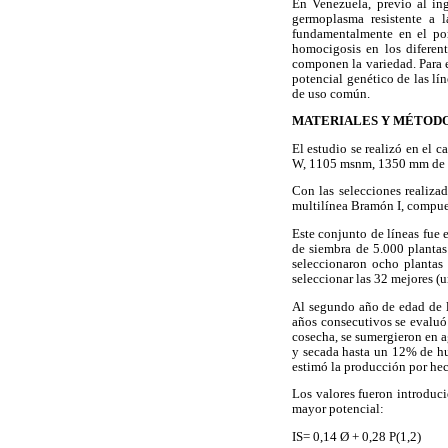
En Venezuela, previo al ing
germoplasma resistente a 
fundamentalmente en el por
homocigosis en los diferent
componen la variedad. Para el
potencial genético de las lí
de uso común.
MATERIALES Y MÉTOD
El estudio se realizó en el 
W, 1105 msnm, 1350 mm de pr
Con las selecciones realiza
multilínea Bramón I, compuest
Este conjunto de líneas fue 
de siembra de 5.000 plantas
seleccionaron ocho plantas 
seleccionar las 32 mejores (
Al segundo año de edad de la
años consecutivos se evaluó 
cosecha, se sumergieron en a
y secada hasta un 12% de hu
estimó la producción por hec
Los valores fueron introduci
mayor potencial:
IS= 0,14 Ø + 0,28 P(1,2)