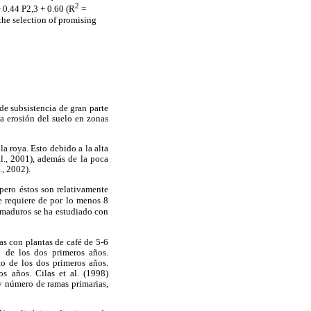
2
 0.44 P2,3 + 0.60 (R
=
the selection of promising
de subsistencia de gran parte
a erosión del suelo en zonas
a roya. Esto debido a la alta
l., 2001), además de la poca
., 2002).
pero éstos son relativamente
e requiere de por lo menos 8
y maduros se ha estudiado con
s con plantas de café de 5-6
o de los dos primeros años.
to de los dos primeros años.
s años. Cilas et al. (1998)
 y número de ramas primarias,