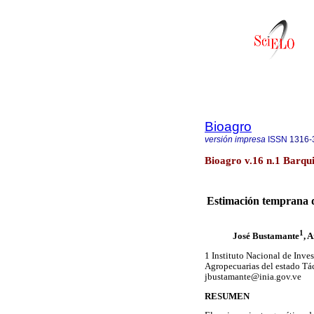
Bioagro
versión impresa
ISSN
1316-
Bioagro v.16 n.1 Barqu
Estimación temprana d
1
José Bustamante
, 
1 Instituto Nacional de Inve
Agropecuarias del estado Tá
jbustamante@inia.gov.ve
RESUMEN