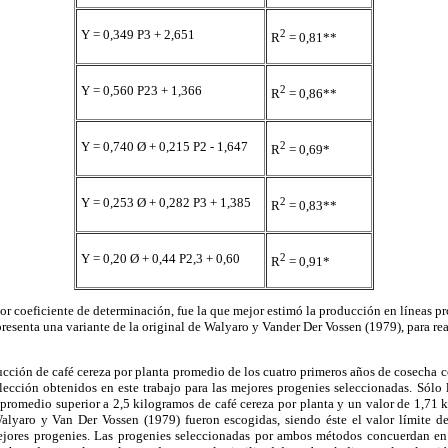
Y = 0,349 P3 + 2,651
2
R
= 0,81**
Y = 0,560 P23 + 1,366
2
R
= 0,86**
Y = 0,740 Ø + 0,215 P2 - 1,647
2
R
= 0,69*
Y = 0,253 Ø + 0,282 P3 + 1,385
2
R
= 0,83**
Y = 0,20 Ø + 0,44 P2,3 + 0,60
2
R
= 0,91*
r coeficiente de determinación, fue la que mejor estimó la producción en líneas pro
epresenta una variante de la original de Walyaro y Vander Der Vossen (1979), para re
ucción de café cereza por planta promedio de los cuatro primeros años de cosecha 
elección obtenidos en este trabajo para las mejores progenies seleccionadas. Sólo 
promedio superior a 2,5 kilogramos de café cereza por planta y un valor de 1,71 k
alyaro y Van Der Vossen (1979) fueron escogidas, siendo éste el valor límite de 
ejores progenies. Las progenies seleccionadas por ambos métodos concuerdan e