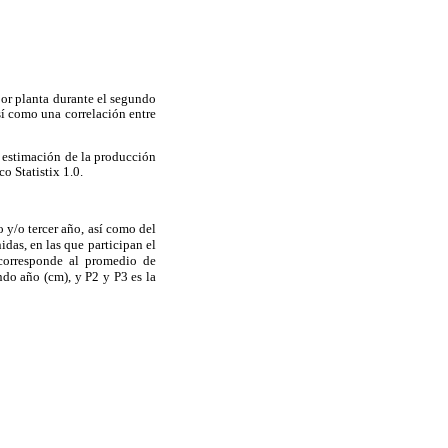
por planta durante el segundo
así como una correlación entre
a estimación de la producción
o Statistix 1.0.
 y/o tercer año, así como del
das, en las que participan el
corresponde al promedio de
ndo año (cm), y P2 y P3 es la