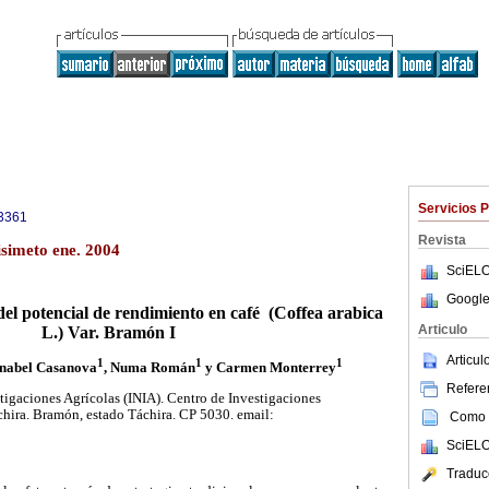
Servicios 
3361
Revista
isimeto ene. 2004
SciELO
Google
el potencial de rendimiento en café
(Coffea arabica
Articulo
L.) Var. Bramón I
Articu
1
1
1
Anabel Casanova
, Numa Román
y Carmen Monterrey
Referen
stigaciones Agrícolas (INIA). Centro de Investigaciones
chira. Bramón, estado Táchira. CP 5030. email:
Como c
SciELO
Traduc