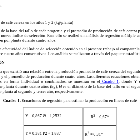
n
de café cereza en los años 1 y 2 (kg/planta)
 de la base del tallo de cada progenie y el promedio de producción de café cereza 
n nuevo índice de selección. Para ello se realizó un análisis de regresión múltiple 
ón por planta durante cuatro años.
a efectividad del índice de selección obtenido en el presente trabajo al comparar l
e cuatro años consecutivos. Los análisis se realizaron a través del paquete estadístic
ÓN
ica que existió una relación entre la producción promedio de café cereza del segundo
o, y el promedio de producción durante cuatro años. Las diferentes ecuaciones obteni
es en forma individual o combinados, se muestran en el
Cuadro 1
, donde Y 
r planta durante cuatro años (kg), Ø es el diámetro de la base del tallo en el segu
r planta al segundo y tercer año, respectivamente.
Cuadro 1.
Ecuaciones de regresión para estimar la producción en líneas de café
Y = 0,867 Ø – 1,2532
2
R
= 0,67*
Y = 0,381 P2 + 1,887
2
R
= 0,31*