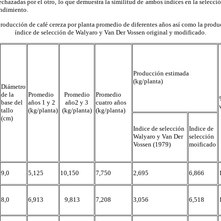
chazadas por el otro, lo que demuestra la similitud de ambos índices en la selecc
endimiento.
roducción de café cereza por planta promedio de diferentes años así como la produ
índice de selección de Walyaro y Van Der Vossen original y modificado.
Producción estimada
(kg/planta)
Diámetro
de la
Promedio
Promedio
Promedio
base del
años 1 y 2
año2 y 3
cuatro años
tallo
(kg/planta)
(kg/planta)
(kg/planta)
(cm)
Indice de selección
Indice de
Walyaro y Van Der
selección
Vossen (1979)
moificado
9,0
5,125
10,150
7,750
2,695
6,866
8,0
6,913
9,813
7,208
3,056
6,518