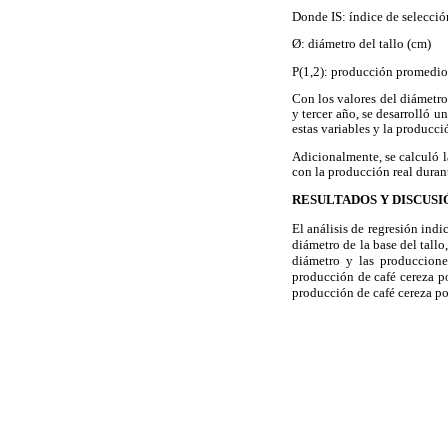
Donde IS: índice de selecció
Ø: diámetro del tallo (cm)
P(1,2): producción promedio 
Con los valores del diámetro
y tercer año, se desarrolló u
estas variables y la producci
Adicionalmente, se calculó l
con la producción real durant
RESULTADOS Y DISCUSI
El análisis de regresión ind
diámetro de la base del tall
diámetro y las produccion
producción de café cereza po
producción de café cereza po