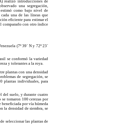
A) realizó introducciones de
observado una segregación,
e estimó como bajo nivel de
e cada una de las líneas que
ción eficiente para estimar el
al compararlo con otro índice
Venezuela (7º 39´ N y 72º 23´
asil se conformó la variedad
eza y tolerantes a la roya.
ntre plantas con una densidad
problemas de segregación, se
0 plantas individuales, para
l del suelo, y durante cuatro
to se tomaron 100 cerezas por
ue beneficiada por vía húmeda
n la densidad de siembra, se
de seleccionar las plantas de