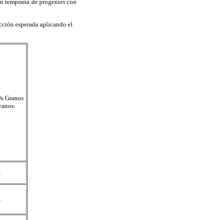
ión temprana de progenies con
cción esperada aplicando el
% Granos
vanos.
1
1