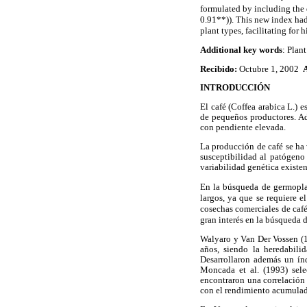
formulated by including the 
0.91**)). This new index had
plant types, facilitating for 
Additional key words
: Plan
Recibido:
Octubre 1, 2002
INTRODUCCIÓN
El café (Coffea arabica L.) 
de pequeños productores. Ad
con pendiente elevada.
La producción de café se ha 
susceptibilidad al patógeno
variabilidad genética existen
En la búsqueda de germoplas
largos, ya que se requiere 
cosechas comerciales de café
gran interés en la búsqueda 
Walyaro y Van Der Vossen (1
años, siendo la heredabili
Desarrollaron además un índ
Moncada et al. (1993) sele
encontraron una correlación 
con el rendimiento acumulad