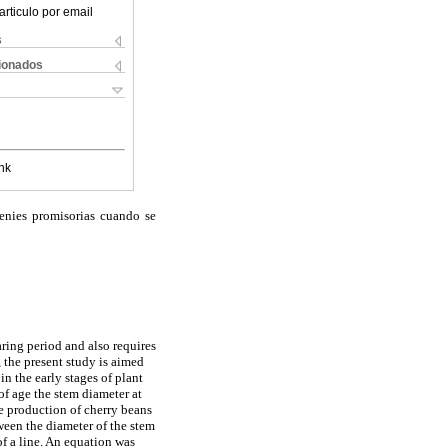
articulo por email
s
cionados
nk
genies promisorias cuando se
ring period and also requires
, the present study is aimed
in the early stages of plant
 of age the stem diameter at
he production of cherry beans
tween the diameter of the stem
of a line. An equation was