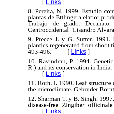
[
Links
]
8. Pereira, N. 1999. Estudio co
plantas de Ettlingera elatior pro
Trabajo de grado. Decanato d
Centroccidental "Lisandro Alvara
9. Preece J. y G. Sutter. 1991.
plantles regenerated from shoot ti
[
Links
]
493-496.
10. Ravindran, P. 1994. Genetic 
R.) and its conservation in India
[
Links
]
11. Roth, I. 1990. Leaf structure 
the microclimate. Gebruder Borntr
12. Sharman T. y B. Singh. 1997.
disease-free Zingiber officina
[
Links
]