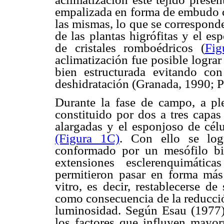
empalizada en forma de embudo co
las mismas, lo que se corresponde
de las plantas higrófitas y el e
de cristales romboédricos (
Fig
aclimatización fue posible lograr
bien estructurada evitando co
deshidratación (Granada, 1990; Pr
Durante la fase de campo, a ple
constituido por dos a tres capa
alargadas y el esponjoso de cél
(Figura 1C)
. Con ello se logr
conformado por un mesófilo bi
extensiones esclerenquimátic
permitieron pasar en forma más 
vitro, es decir, restablecerse d
como consecuencia de la reducció
luminosidad. Según Esau (1977)
los factores que influyen mayo