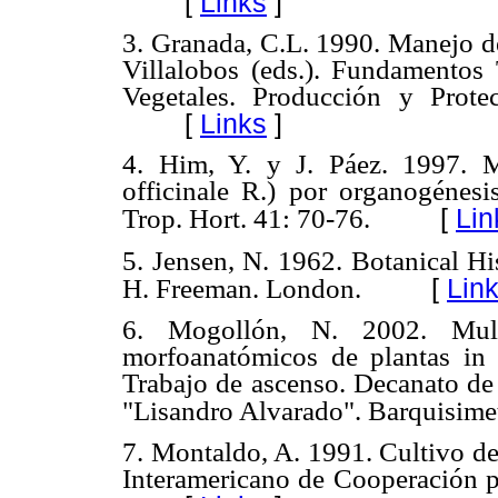
[
Links
]
3. Granada, C.L. 1990. Manejo de
Villalobos (eds.). Fundamentos 
Vegetales. Producción y Prot
[
Links
]
4. Him, Y. y J. Páez. 1997. M
officinale R.) por organogénesi
[
Lin
Trop. Hort. 41: 70-76.
5. Jensen, N. 1962. Botanical Hi
[
Lin
H. Freeman. London.
6. Mogollón, N. 2002. Multi
morfoanatómicos de plantas in 
Trabajo de ascenso. Decanato de
"Lisandro Alvarado". Barquisimet
7. Montaldo, A. 1991. Cultivo de
Interamericano de Cooperación pa