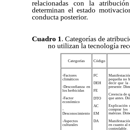
relacionadas con la atribuci
determinan el estado motivacio
conducta posterior.
Cuadro 1
. Categorías de atribuci
no utilizan la tecnología r
Categorías
Código
-Factores
FC
Manifestació
climáticos
pequeña no h
decir que la
DEH
presente. Dim
-Desconfianza en
los herbicidas
FE
Creencia de q
que antes. Di
-Factor
DTO
económico
Explicación 
AC
comprar los 
-
malezas. Dime
Desconocimiento
EM
Manifestación
-Aspectos
DA
en cuanto al 
culturales
controlable.