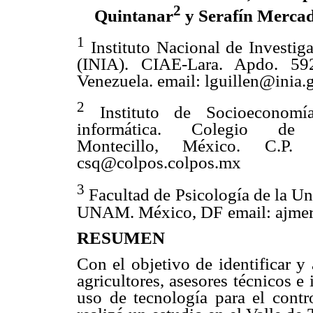
2
Quintanar
y Serafín Merca
1
Instituto Nacional de Investig
(INIA). CIAE-Lara. Apdo. 592
Venezuela. email: lguillen@inia.
2
Instituto de Socioeconomía
informática. Colegio de P
Montecillo, México. C.P. 
csq@colpos.colpos.mx
3
Facultad de Psicología de la U
UNAM. México, DF
email: ajm
RESUMEN
Con el objetivo de identificar y 
agricultores, asesores técnicos e
uso de tecnología para el contr