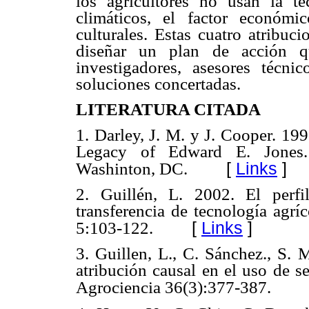
los agricultores no usan la t
climáticos, el factor económi
culturales. Estas cuatro atribuc
diseñar un plan de acción que
investigadores, asesores técni
soluciones concertadas.
LITERATURA CITADA
1. Darley, J. M. y J. Cooper. 199
Legacy of Edward E. Jones. 
[
Links
]
Washinton, DC.
2. Guillén, L. 2002. El perf
transferencia de tecnología agrí
[
Links
]
5:103-122.
3. Guillen, L., C. Sánchez., S. 
atribución causal en el uso de s
Agrociencia 36(3):377-387.